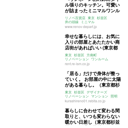
ル張りのキッチン。可愛い
が詰まったミニマルワンル
ーム(東京都杉並区17㎡の
リノベ百貨店
東京
杉並区
賃貸物件)
井の頭線
ミニマル
リノベーション
賃貸
www.renov-depart.jp
幸せな暮らしには、お気に
入りの部屋とあたたかい商
店街があればいい (東京都
杉並区22㎡の賃貸物件)
東京
杉並区
方南町
リノベーション
ワンルーム
ヘリンボーン
土間
rent.re-ism.co.jp
ライター：ほしりょうこ
賃貸
「居る」だけで身体が整っ
ていく。 お部屋の中に太陽
がある暮らし。（東京都杉
並区84㎡の売買物件）
東京
杉並区
デザイナーズ
リノベーション
マンション
照明
株式会社リビタ
売買
kurashireno01.rebita.co.jp
暮らしに合わせて変わる間
取りと、いつも変わらない
暖かい日差し（東京都杉並
区67㎡の売買物件）