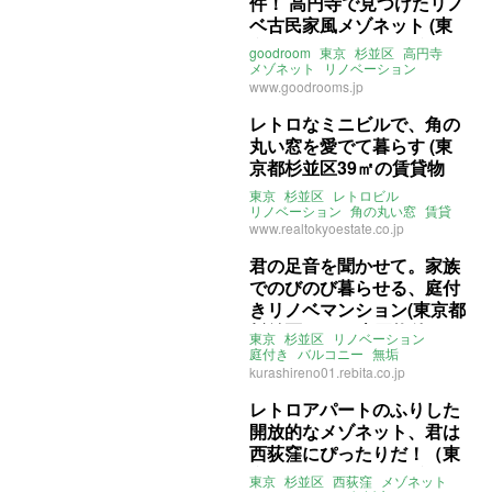
件！ 高円寺で見つけたリノ
ベ古民家風メゾネット (東
京都杉並区60㎡の賃貸物
goodroom
東京
杉並区
高円寺
件)
メゾネット
リノベーション
レトロ
ペット相談可
賃貸
www.goodrooms.jp
レトロなミニビルで、角の
丸い窓を愛でて暮らす (東
京都杉並区39㎡の賃貸物
件)
東京
杉並区
レトロビル
リノベーション
角の丸い窓
賃貸
www.realtokyoestate.co.jp
君の足音を聞かせて。家族
でのびのび暮らせる、庭付
きリノベマンション(東京都
杉並区53㎡の売買物件)
東京
杉並区
リノベーション
庭付き
バルコニー
無垢
ナチュラル
ライター：くまのなな
kurashireno01.rebita.co.jp
株式会社リビタ
売買
レトロアパートのふりした
開放的なメゾネット、君は
西荻窪にぴったりだ！（東
京都杉並区43㎡の賃貸物
東京
杉並区
西荻窪
メゾネット