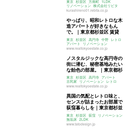
東京
杉並区
方南町
1LDK
リノベーション
株式会社リビタ
売買
kurashireno01.rebita.co.jp
やっぱり、昭和レトロな木
造アパートが好きなもん
で。｜東京都杉並区 賃貸
34㎡
東京
杉並区
高円寺
中野
レトロ
アパート
リノベーション
www.realtokyoestate.co.jp
ノスタルジックな高円寺の
街に潜む、秘密基地みたい
な飴色の部屋。｜東京都杉
並区 賃貸 60㎡
東京
杉並区
高円寺
アパート
古民家
リノベーション
レトロ
www.realtokyoestate.co.jp
異国の気配とレトロ味と、
センスが詰まったお部屋で
荻窪暮らしを｜東京都杉並
区 売買 69㎡
東京
杉並区
荻窪
リノベーション
無垢床
2LDK
www.tatodesign.jp