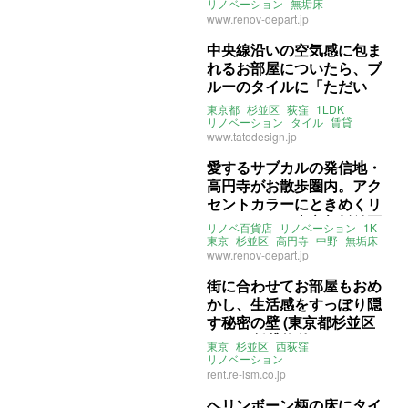
件）
リノベーション
無垢床
リノベ百貨店
賃貸
www.renov-depart.jp
中央線沿いの空気感に包ま
れるお部屋についたら、ブ
ルーのタイルに「ただい
ま」(東京都杉並区40㎡の
東京都
杉並区
荻窪
1LDK
賃貸物件)
リノベーション
タイル
賃貸
www.tatodesign.jp
愛するサブカルの発信地・
高円寺がお散歩圏内。アク
セントカラーにときめくリ
ノベルーム（東京都杉並区
リノベ百貨店
リノベーション
1K
19㎡の賃貸物件）
東京
杉並区
高円寺
中野
無垢床
ライター：ほしりょうこ
賃貸
www.renov-depart.jp
街に合わせてお部屋もおめ
かし、生活感をすっぽり隠
す秘密の壁 (東京都杉並区
35㎡の賃貸物件)
東京
杉並区
西荻窪
リノベーション
ライター：ほしりょうこ
賃貸
rent.re-ism.co.jp
ヘリンボーン柄の床にタイ