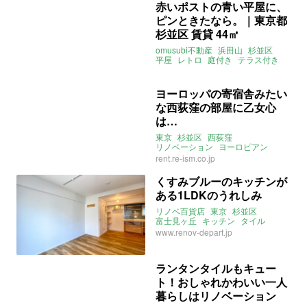
赤いポストの青い平屋に、
ピンときたなら。｜東京都
杉並区 賃貸 44㎡
omusubi不動産
浜田山
杉並区
平屋
レトロ
庭付き
テラス付き
リノベーション
東京
ヨーロッパの寄宿舎みたい
な西荻窪の部屋に乙女心
は…
東京
杉並区
西荻窪
リノベーション
ヨーロピアン
REISM
rent.re-ism.co.jp
くすみブルーのキッチンが
ある1LDKのうれしみ
リノベ百貨店
東京
杉並区
富士見ヶ丘
キッチン
タイル
一人暮らし
二人暮らし
www.renov-depart.jp
リノベーション
2022年4月のおすすめ
ランタンタイルもキュー
ト！おしゃれかわいい一人
暮らしはリノベーション