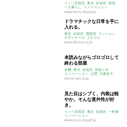
で！
リノベ百貨店
東京
杉並区
荻窪
一人暮らし
リノベーション
タイル
www.renov-depart.jp
ドラマチックな日常を手に
入れる。
東京
杉並区
西荻窪
マンション
デザイナーズ
スケスケ
リノベーション
無垢フローリング
www.athome.co.jp
ペット可
本読みながらゴロゴロして
終わる部屋
本棚
東京
杉並区
阿佐ヶ谷
リノベーション
土間
大家女子
REISM
2021年2月のおすすめ
rent.re-ism.co.jp
見た目はシブく、内装は軽
やか。そんな意外性が好
き。
リノベ百貨店
東京
杉並区
一軒家
リノベーション
www.renov-depart.jp