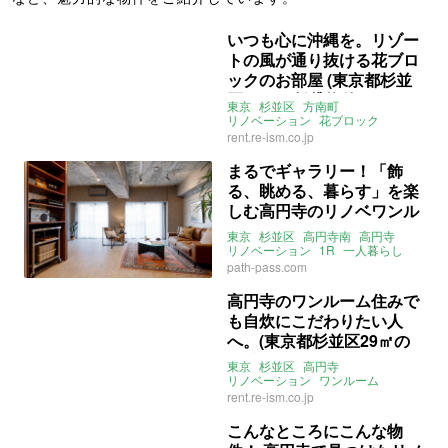
いつも心に沖縄を。リゾー
トの風が通り抜ける花ブロ
ックのお部屋 (東京都杉並
区32㎡の賃貸物件)
東京
杉並区
方南町
リノベーション
花ブロック
無垢床
ルーフバルコニー
角部屋
rent.re-ism.co.jp
二面採光
5階
一人暮らし
賃貸
まるでギャラリー！「飾
る、眺める、暮らす」を楽
しむ高円寺のリノベワンル
ーム（東京都杉並区55㎡の
東京
杉並区
高円寺南
高円寺
賃貸物件）
リノベーション
1R
一人暮らし
かっこいい
おしゃれ
path-pass.com
コンクリート
株式会社リビタ
募集中
賃貸
高円寺のワンルーム住みで
も自炊にこだわりたい人
へ。(東京都杉並区29㎡の
賃貸物件)
東京
杉並区
高円寺
リノベーション
ワンルーム
キッチン
無垢床
土間
一人暮らし
rent.re-ism.co.jp
賃貸
こんなところにこんな物