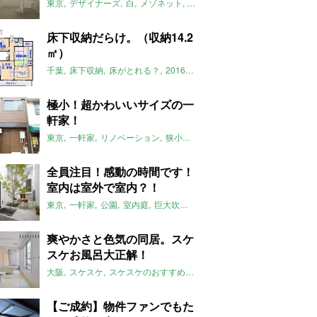
東京
デザイナーズ
白
メゾネット
2016年10月のおすすめ
床下収納だらけ。（収納14.2
㎡）
千葉
床下収納
床がとれる？
2016年10月のおすすめ
極小！超かわいいサイズの一
軒家！
東京
一軒家
リノベーション
狭小住宅
2016年10月のおすすめ
東京
全員注目！感動の時間です！
室内は室外で室内？！
東京
一軒家
公園
室内庭
巨大吹抜け空間
2016年10月のおすすめ
爽やかさと色気の同居。スケ
スケお風呂大正解！
大阪
スケスケ
スケスケのおすすめ
ひろびろお風呂
ペット可
201
【ご成約】物件ファンでもた