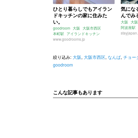
ひとり暮らしでもアイラン
気にな
ドキッチンの家に住みた
んでみ
い。
大阪
大阪
阿波座駅
goodroom
大阪
大阪市西区
チョーク
stayjapan
本町駅
アイランドキッチン
www.goodrooms.jp
絞り込み:
大阪
,
大阪市西区
,
なんば
,
チョー
goodroom
こんな記事もあります