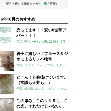
8/7
買う・借りる物件をさがす (
更新)
016年10月のおすすめ
売ってます！！安い8世帯ア
パート！！
新潟
売アパート
格安
2016年10月のおすすめ
妙高
安い
新井
親子に嬉しい！ブルースタジ
オによるリノベ物件
大阪
リノベーション
ブルースタジオ
緑多い
土間
2016年10月の
どーん！と突抜けています。
（常識も天井も。）
千葉
最上階
ボルダリング
リノベーション
2016年10月のおすすめ
この厚み、このクリヌキ、こ
の光。それだけじゃない…