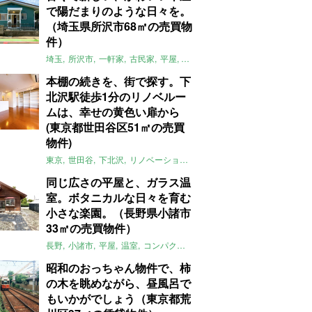
で陽だまりのような日々を。
（埼玉県所沢市68㎡の売買物
件）
埼玉
所沢市
一軒家
古民家
平屋
庭
リノベーション
アメリカンハ
本棚の続きを、街で探す。下
北沢駅徒歩1分のリノベルー
ムは、幸せの黄色い扉から
(東京都世田谷区51㎡の売買
物件)
東京
世田谷
下北沢
リノベーション
1LDK
本棚
ライター：ほしり
同じ広さの平屋と、ガラス温
室。ボタニカルな日々を育む
小さな楽園。（長野県小諸市
33㎡の売買物件）
長野
小諸市
平屋
温室
コンパクト
自然
植物
庭
吹き抜け
無垢
昭和のおっちゃん物件で、柿
の木を眺めながら、昼風呂で
もいかがでしょう（東京都荒