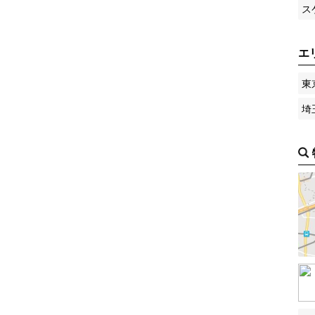
ス
エ
東
埼