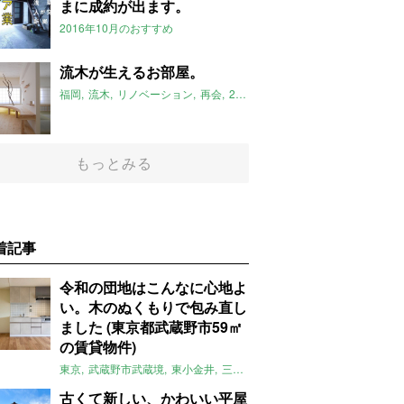
まに成約が出ます。
2016年10月のおすすめ
流木が生えるお部屋。
福岡
流木
リノベーション
再会
2016年10月のおすすめ
博多
博多
もっとみる
着記事
令和の団地はこんなに心地よ
い。木のぬくもりで包み直し
ました (東京都武蔵野市59㎡
の賃貸物件)
東京
武蔵野市武蔵境
東小金井
三鷹
団地
リノベーション
木
2LD
古くて新しい、かわいい平屋