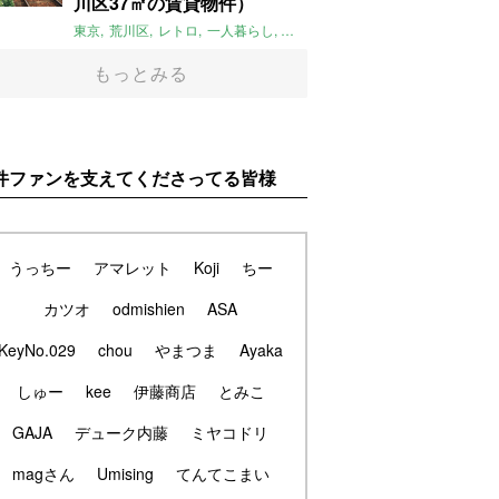
川区37㎡の賃貸物件）
東京
荒川区
レトロ
一人暮らし
タイル
昭和レトロ
大家女子
トダ
もっとみる
件ファンを支えてくださってる皆様
うっちー
アマレット
Koji
ちー
カツオ
odmishien
ASA
KeyNo.029
chou
やまつま
Ayaka
しゅー
kee
伊藤商店
とみこ
GAJA
デューク内藤
ミヤコドリ
magさん
Umising
てんてこまい