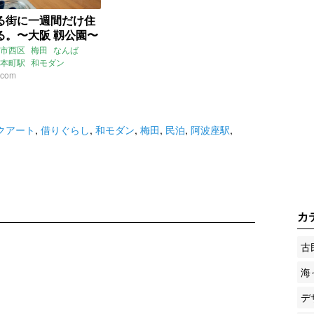
る街に一週間だけ住
る。〜大阪 靱公園〜
市西区
梅田
なんば
本町駅
和モダン
アート
.com
借りぐらし
民泊
クアート
,
借りぐらし
,
和モダン
,
梅田
,
民泊
,
阿波座駅
,
カ
古
海
デ