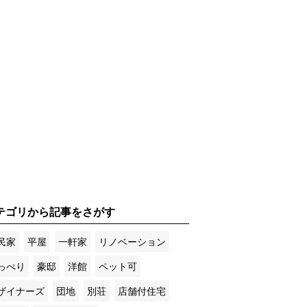
テゴリから記事をさがす
民家
平屋
一軒家
リノベーション
っぺり
豪邸
洋館
ペット可
ザイナーズ
団地
別荘
店舗付住宅