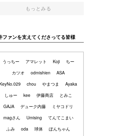
もっとみる
件ファンを支えてくださってる皆様
うっちー
アマレット
Koji
ちー
カツオ
odmishien
ASA
KeyNo.029
chou
やまつま
Ayaka
しゅー
kee
伊藤商店
とみこ
GAJA
デューク内藤
ミヤコドリ
magさん
Umising
てんてこまい
ふみ
oda
球体
ぽんちゃん