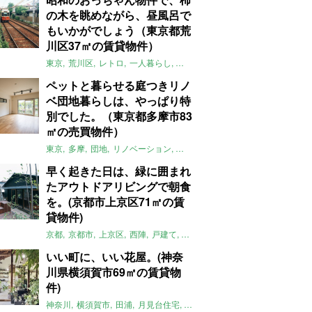
の木を眺めながら、昼風呂で
もいかがでしょう（東京都荒
川区37㎡の賃貸物件）
東京
荒川区
レトロ
一人暮らし
タイル
昭和レトロ
大家女子
トダ
ペットと暮らせる庭つきリノ
ベ団地暮らしは、やっぱり特
別でした。（東京都多摩市83
㎡の売買物件）
東京
多摩
団地
リノベーション
庭
ペット可
大家女子
団地リノベ
早く起きた日は、緑に囲まれ
たアウトドアリビングで朝食
を。(京都市上京区71㎡の賃
貸物件)
京都
京都市
上京区
西陣
戸建て
平屋
京町家
リノベーション
庭
いい町に、いい花屋。(神奈
川県横須賀市69㎡の賃貸物
件)
神奈川
横須賀市
田浦
月見台住宅
一軒家
店舗付住宅
食住近接
土