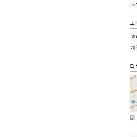
ス
エ
東
埼