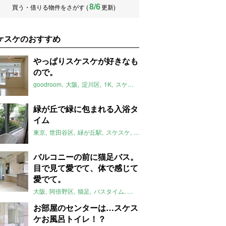
8/6
買う・借りる物件をさがす (
更新)
ケスケのおすすめ
やっぱりスケスケが好きなも
ので。
goodroom
大阪
淀川区
1K
スケスケ
スケスケのおすすめ
デザイ
緑が丘で緑に包まれる入浴タ
イム
東京
世田谷区
緑が丘駅
スケスケ
収納
屋上緑化
スケスケのおす
バルコニーの前に猫足バス。
目で見て愛でて、体で感じて
愛でて。
大阪
阿倍野区
猫足
バスタイム
スケスケ
スケスケのおすすめ
最
お部屋のセンターは…スケス
ケお風呂トイレ！？