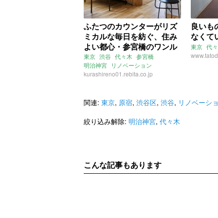
ふたつのカウンターがリズ
良いも
ミカルな毎日を紡ぐ、住み
なくて
よい都心・参宮橋のワンル
東京
代々
ーム（東京都渋谷区48㎡の
www.tatod
東京
渋谷
代々木
参宮橋
明治神宮
リノベーション
売買物件）
ワンルーム
kurashireno01.rebita.co.jp
ライター：ほしりょうこ
株式会社リビタ
売買
関連:
東京
,
原宿
,
渋谷区
,
渋谷
,
リノベーシ
絞り込み解除:
明治神宮
,
代々木
こんな記事もあります