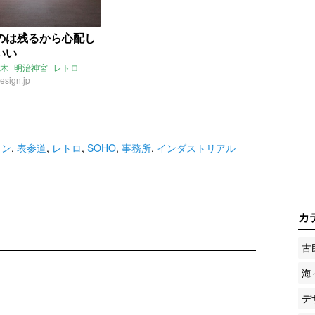
のは残るから心配し
いい
木
明治神宮
レトロ
esign.jp
ョン
,
表参道
,
レトロ
,
SOHO
,
事務所
,
インダストリアル
カ
古
海
デ