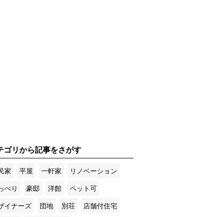
テゴリから記事をさがす
民家
平屋
一軒家
リノベーション
っぺり
豪邸
洋館
ペット可
ザイナーズ
団地
別荘
店舗付住宅