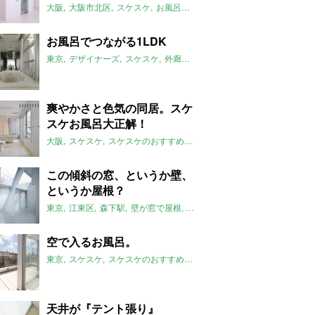
大阪
大阪市北区
スケスケ
お風呂とトイレが主役
グルグル系
スケ
お風呂でつながる1LDK
東京
デザイナーズ
スケスケ
外廊下
お風呂で繋がる
サンルーム
爽やかさと色気の同居。スケ
スケお風呂大正解！
大阪
スケスケ
スケスケのおすすめ
ひろびろお風呂
ペット可
201
この傾斜の窓、というか壁、
というか屋根？
東京
江東区
森下駅
壁が窓で屋根
シンプル
スケスケ
ミニマム
ス
空で入るお風呂。
東京
スケスケ
スケスケのおすすめ
露天風呂
渋谷区
参宮橋駅
天井が『テント張り』