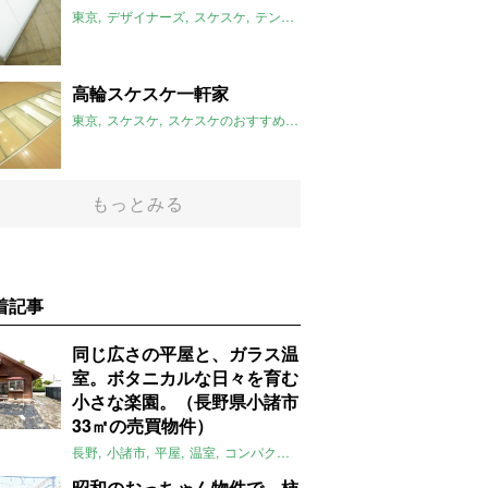
東京
デザイナーズ
スケスケ
テント
台東区
稲荷町駅
コンクリー
高輪スケスケ一軒家
東京
スケスケ
スケスケのおすすめ
デザイナーズ
三線五駅
よしず
もっとみる
着記事
同じ広さの平屋と、ガラス温
室。ボタニカルな日々を育む
小さな楽園。（長野県小諸市
33㎡の売買物件）
長野
小諸市
平屋
温室
コンパクト
自然
植物
庭
吹き抜け
無垢
昭和のおっちゃん物件で、柿