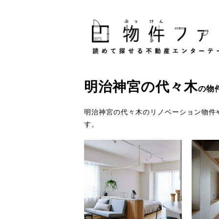
明治神宮
の
代々木
の物
明治神宮の代々木のリノベーション物件
す。