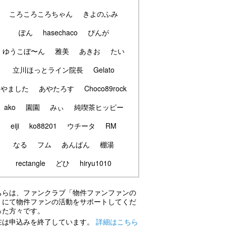
ころころころちゃん
きよのふみ
ぽん
hasechaco
ぴんが
ゆうこぼ〜ん
雅美
あきお
たい
立川ほっとライン院長
Gelato
やました
あやたろす
Choco89rock
ako
園園
みぃ
純喫茶ヒッピー
eiji
ko88201
ウチータ
RM
なる
フム
あんぱん
棚湯
rectangle
どひ
hiryu1010
ちらは、ファンクラブ「物件ファンファンの
」にて物件ファンの活動をサポートしてくだ
った方々です。
在は申込みを終了しています。
詳細はこちら