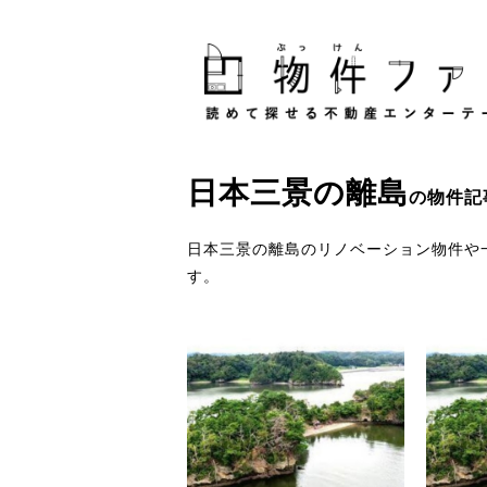
日本三景
の
離島
の物件記
日本三景の離島のリノベーション物件や
す。