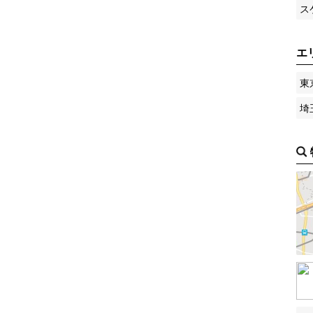
ス
エ
東
埼