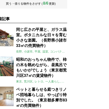
8/6
買う・借りる物件をさがす (
更新)
着記事
同じ広さの平屋と、ガラス温
室。ボタニカルな日々を育む
小さな楽園。（長野県小諸市
33㎡の売買物件）
長野
小諸市
平屋
温室
コンパクト
自然
植物
庭
吹き抜け
無垢
昭和のおっちゃん物件で、柿
の木を眺めながら、昼風呂で
もいかがでしょう（東京都荒
川区37㎡の賃貸物件）
東京
荒川区
レトロ
一人暮らし
タイル
昭和レトロ
大家女子
トダ
ペットと暮らせる庭つきリノ
ベ団地暮らしは、やっぱり特
別でした。（東京都多摩市83
㎡の売買物件）