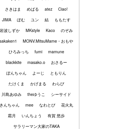
さきはま
めばる
atez
Ciao!
JIMA
ぽむ
ユン
結
ももたす
岩波しずか
MKstyle
Kaco
のぞみ
sakaken1
MONV.MitsuMame・おもや
ひろみっち
fumi
mamune
blackkite
masako.o
おさるー
ぽんちゃん
よーじ
ともりん
たけくま
かげまる
わらび
川島あゆみ
theゆうこ
シーサイド
きんちゃん
mee
なわとび
花火丸
霜月
いんちょう
有賀 悠歩
サラリーマン大家のTAKA