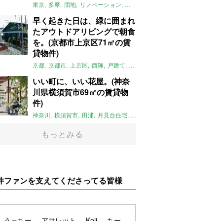
東京
多摩
団地
リノベーション
庭
ペット可
大家女子
団地リノベ
早く起きた日は、緑に囲まれ
たアウトドアリビングで朝食
を。(京都市上京区71㎡の賃
貸物件)
京都
京都市
上京区
西陣
戸建て
平屋
京町家
リノベーション
庭
いい町に、いい花屋。(神奈
川県横須賀市69㎡の賃貸物
件)
神奈川
横須賀市
田浦
月見台住宅
一軒家
店舗付住宅
食住近接
土
もっとみる
件ファンを支えてくださってる皆様
うっちー
アマレット
Koji
ちー