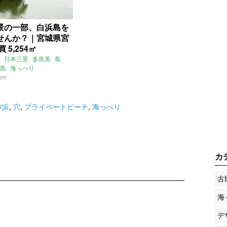
景の一部、白浜島を
せんか？｜宮城県宮
 5,254㎡
日本三景
多島美
島
島
海っぺり
ートビーチ
com
砂浜
,
穴
,
プライベートビーチ
,
海っぺり
カ
古
海
デ