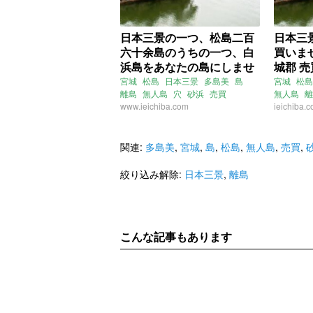
日本三景の一つ、松島二百
日本三
六十余島のうちの一つ、白
買いま
浜島をあなたの島にしませ
城郡 売買
んか？ (宮城県宮城郡5254
宮城
松島
日本三景
多島美
島
宮城
松島
離島
無人島
穴
砂浜
売買
無人島
離
㎡の無人島）
www.ieichiba.com
プライベ
ieichiba.
関連:
多島美
,
宮城
,
島
,
松島
,
無人島
,
売買
,
絞り込み解除:
日本三景
,
離島
こんな記事もあります