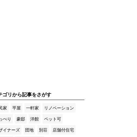
テゴリから記事をさがす
民家
平屋
一軒家
リノベーション
っぺり
豪邸
洋館
ペット可
ザイナーズ
団地
別荘
店舗付住宅