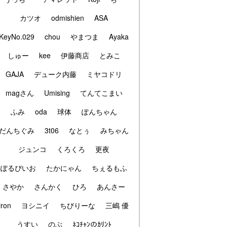
カツオ
odmishien
ASA
KeyNo.029
chou
やまつま
Ayaka
しゅー
kee
伊藤商店
とみこ
GAJA
デューク内藤
ミヤコドリ
magさん
Umising
てんてこまい
ふみ
oda
球体
ぽんちゃん
だんちぐみ
3t06
なとぅ
みちゃん
ジュンコ
くろくろ
更夜
ぽるぴいお
たかにゃん
ちぇるもふ
さやか
さんかく
ひろ
あんさー
iron
ヨシニイ
ちびりーな
三嶋 優
うすい
のぶ
ﾈｺﾁｬﾝのｶﾘﾝﾄ