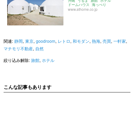
沖縄
うるま
旅館
ホテル
ドームハウス
海っぺり
www.athome.co.jp
関連:
静岡
,
東京
,
goodroom
,
レトロ
,
和モダン
,
熱海
,
売買
,
一軒家
,
マチモリ不動産
,
自然
絞り込み解除:
旅館
,
ホテル
こんな記事もあります