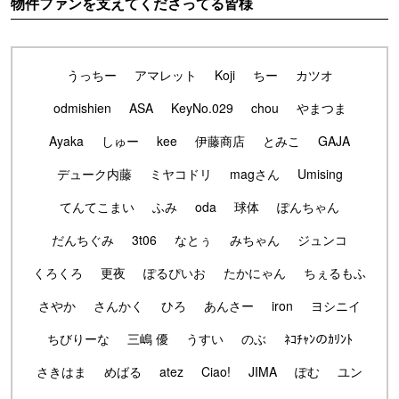
物件ファンを支えてくださってる皆様
うっちー
アマレット
Koji
ちー
カツオ
odmishien
ASA
KeyNo.029
chou
やまつま
Ayaka
しゅー
kee
伊藤商店
とみこ
GAJA
デューク内藤
ミヤコドリ
magさん
Umising
てんてこまい
ふみ
oda
球体
ぽんちゃん
だんちぐみ
3t06
なとぅ
みちゃん
ジュンコ
くろくろ
更夜
ぽるぴいお
たかにゃん
ちぇるもふ
さやか
さんかく
ひろ
あんさー
iron
ヨシニイ
ちびりーな
三嶋 優
うすい
のぶ
ﾈｺﾁｬﾝのｶﾘﾝﾄ
さきはま
めばる
atez
Ciao!
JIMA
ぽむ
ユン