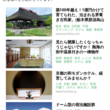
築100年越え！1億円かけて
育てられた、泊まれる茅葺
き古民家。(栃木県那須烏山
市159㎡の売買物件)
栃木
那須
古民家
平屋
グランピング
ホテル
旅館
事業用
庭
リノベーション
大家女子
売買
www.ieichiba.com
見たら開業したくなっちゃ
うじゃないですか！ 熱海の
街中温泉付きの一棟物件
(静岡県熱海市923㎡の売買
静岡
熱海市
来宮
レトロ
事業用
物件)
旅館
保養所
ホテル
温泉
ライター：葱山紫蘇子
売買
京都の和モダンホテル、経
営してみませんか？
八清
京都
旅館
モダン
民宿
戸建て
ホテル
和モダン
四条
五条
www.hachise.jp
ドーム型の宿泊施設群