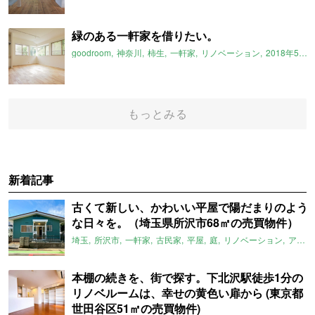
緑のある一軒家を借りたい。
goodroom
神奈川
柿生
一軒家
リノベーション
2018年5月のおすすめ
もっとみる
新着記事
古くて新しい、かわいい平屋で陽だまりのよう
な日々を。（埼玉県所沢市68㎡の売買物件）
埼玉
所沢市
一軒家
古民家
平屋
庭
リノベーション
アメリカンハウス
本棚の続きを、街で探す。下北沢駅徒歩1分の
リノベルームは、幸せの黄色い扉から (東京都
世田谷区51㎡の売買物件)