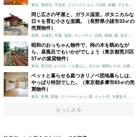
東京
世田谷
下北沢
リノベーション
1LDK
本棚
ライター：ほしりょうこ
同じ広さの平屋と、ガラス温室。ボタニカルな
日々を育む小さな楽園。（長野県小諸市33㎡の
売買物件）
長野
小諸市
平屋
温室
コンパクト
自然
植物
庭
吹き抜け
昭和のおっちゃん物件で、柿の木を眺めなが
ら、昼風呂でもいかがでしょう（東京都荒川区
37㎡の賃貸物件）
東京
荒川区
レトロ
一人暮らし
タイル
昭和レトロ
大家女子
ペットと暮らせる庭つきリノベ団地暮らしは、
やっぱり特別でした。（東京都多摩市83㎡の売
買物件）
東京
多摩
団地
リノベーション
庭
ペット可
大家女子
団地
もっとみる