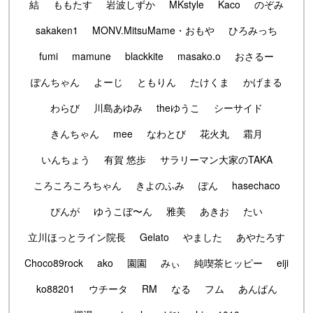
結
ももたす
岩波しずか
MKstyle
Kaco
のぞみ
sakaken1
MONV.MitsuMame・おもや
ひろみっち
fumi
mamune
blackkite
masako.o
おさるー
ぽんちゃん
よーじ
ともりん
たけくま
かげまる
わらび
川島あゆみ
theゆうこ
シーサイド
きんちゃん
mee
なわとび
花火丸
霜月
いんちょう
有賀 悠歩
サラリーマン大家のTAKA
ころころころちゃん
きよのふみ
ぽん
hasechaco
ぴんが
ゆうこぼ〜ん
雅美
あきお
たい
立川ほっとライン院長
Gelato
やました
あやたろす
Choco89rock
ako
園園
みぃ
純喫茶ヒッピー
eiji
ko88201
ウチータ
RM
なる
フム
あんぱん