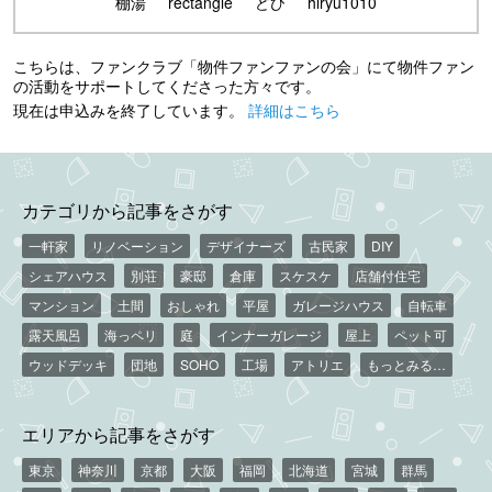
棚湯
rectangle
どひ
hiryu1010
こちらは、ファンクラブ「物件ファンファンの会」にて物件ファン
の活動をサポートしてくださった方々です。
現在は申込みを終了しています。
詳細はこちら
カテゴリから記事をさがす
一軒家
リノベーション
デザイナーズ
古民家
DIY
シェアハウス
別荘
豪邸
倉庫
スケスケ
店舗付住宅
マンション
土間
おしゃれ
平屋
ガレージハウス
自転車
露天風呂
海っペリ
庭
インナーガレージ
屋上
ペット可
ウッドデッキ
団地
SOHO
工場
アトリエ
もっとみる…
エリアから記事をさがす
東京
神奈川
京都
大阪
福岡
北海道
宮城
群馬