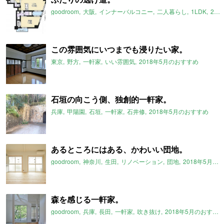
goodroom
大阪
インナーバルコニー
二人暮らし
1LDK
2018年5月のおすすめ
この雰囲気にいつまでも浸りたい家。
東京
野方
一軒家
いい雰囲気
2018年5月のおすすめ
石垣の向こう側、独創的一軒家。
兵庫
甲陽園
石垣
一軒家
石井修
2018年5月のおすすめ
あるところにはある、かわいい団地。
goodroom
神奈川
生田
リノベーション
団地
2018年5月のおすすめ
森を感じる一軒家。
goodroom
兵庫
長田
一軒家
吹き抜け
2018年5月のおすすめ