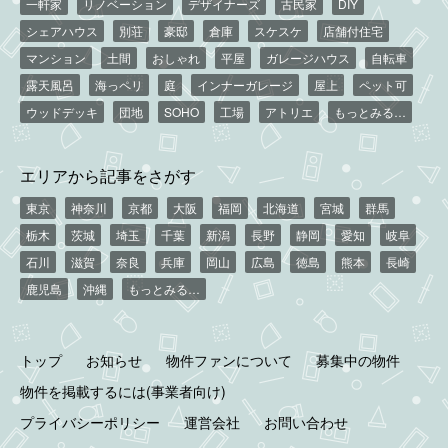
一軒家
リノベーション
デザイナーズ
古民家
DIY
シェアハウス
別荘
豪邸
倉庫
スケスケ
店舗付住宅
マンション
土間
おしゃれ
平屋
ガレージハウス
自転車
露天風呂
海っペリ
庭
インナーガレージ
屋上
ペット可
ウッドデッキ
団地
SOHO
工場
アトリエ
もっとみる…
エリアから記事をさがす
東京
神奈川
京都
大阪
福岡
北海道
宮城
群馬
栃木
茨城
埼玉
千葉
新潟
長野
静岡
愛知
岐阜
石川
滋賀
奈良
兵庫
岡山
広島
徳島
熊本
長崎
鹿児島
沖縄
もっとみる…
トップ
お知らせ
物件ファンについて
募集中の物件
物件を掲載するには(事業者向け)
プライバシーポリシー
運営会社
お問い合わせ