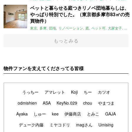
ペットと暮らせる庭つきリノベ団地暮らしは、
やっぱり特別でした。（東京都多摩市83㎡の売
買物件）
東京
多摩
団地
リノベーション
庭
ペット可
大家女子
団地
もっとみる
物件ファンを支えてくださってる皆様
うっちー
アマレット
Koji
ちー
カツオ
odmishien
ASA
KeyNo.029
chou
やまつま
Ayaka
しゅー
kee
伊藤商店
とみこ
GAJA
デューク内藤
ミヤコドリ
magさん
Umising