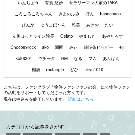
いんちょう
有賀 悠歩
サラリーマン大家のTAKA
ころころころちゃん
きよのふみ
ぽん
hasechaco
ぴんが
ゆうこぼ〜ん
雅美
あきお
たい
立川ほっとライン院長
Gelato
やました
あやたろす
Choco89rock
ako
園園
みぃ
純喫茶ヒッピー
eiji
ko88201
ウチータ
RM
なる
フム
あんぱん
棚湯
rectangle
どひ
hiryu1010
こちらは、ファンクラブ「物件ファンファンの会」にて物件ファン
の活動をサポートしてくださった方々です。
現在は申込みを終了しています。
詳細はこちら
カテゴリから記事をさがす