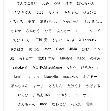
てんてこまい
ふみ
oda
球体
ぽんちゃん
だんちぐみ
3t06
なとぅ
みちゃん
ジュンコ
くろくろ
更夜
ぽるぴいお
たかにゃん
ちぇるもふ
さやか
さんかく
ひろ
あんさー
iron
ヨシニイ
ちびりーな
三嶋 優
うすい
のぶ
ﾈｺﾁｬﾝのｶﾘﾝﾄ
さきはま
めばる
atez
Ciao!
JIMA
ぽむ
ユン
結
ももたす
岩波しずか
MKstyle
Kaco
のぞみ
sakaken1
MONV.MitsuMame・おもや
ひろみっち
fumi
mamune
blackkite
masako.o
おさるー
ぽんちゃん
よーじ
ともりん
たけくま
かげまる
わらび
川島あゆみ
theゆうこ
シーサイド
きんちゃん
mee
なわとび
花火丸
霜月