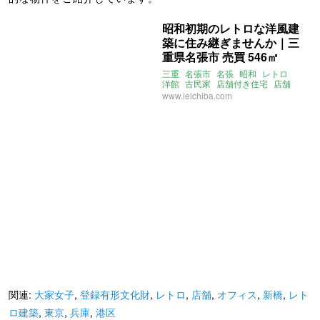
昭和初期のレトロな洋風建
築に住み継ぎませんか｜三
重県名張市 売買 546㎡
三重
名張市
名張
昭和
レトロ
洋館
古民家
店舗付き住宅
店舗
蔵
窓
縁側
登録有形文化財
www.ieichiba.com
文化財
関連:
大家女子
,
登録有形文化財
,
レトロ
,
店舗
,
オフィス
,
新橋
,
レト
ロ建築
,
東京
,
兵庫
,
港区