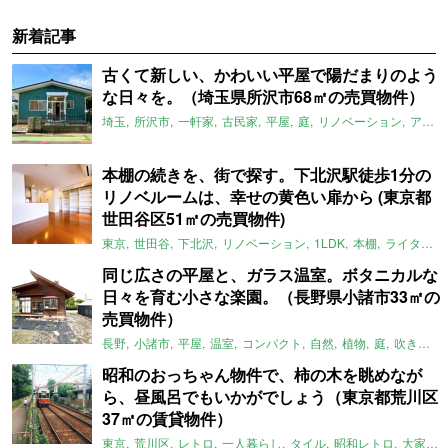
新着記事
古くて新しい、かわいい平屋で陽だまりのよう
な日々を。（埼玉県所沢市68㎡の売買物件）
埼玉
所沢市
一軒家
古民家
平屋
庭
リノベーション
アメリカンハウス
本棚の続きを、街で探す。下北沢駅徒歩1分の
リノベルームは、幸せの黄色い扉から (東京都
世田谷区51㎡の売買物件)
東京
世田谷
下北沢
リノベーション
1LDK
本棚
ライター：ほしりょうこ
同じ広さの平屋と、ガラス温室。ボタニカルな
日々を育む小さな楽園。（長野県小諸市33㎡の
売買物件）
長野
小諸市
平屋
温室
コンパクト
自然
植物
庭
吹き抜け
昭和のおっちゃん物件で、柿の木を眺めなが
ら、昼風呂でもいかがでしょう（東京都荒川区
37㎡の賃貸物件）
東京
荒川区
レトロ
一人暮らし
タイル
昭和レトロ
大家女子