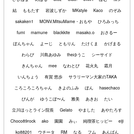
結
ももたす
岩波しずか
MKstyle
Kaco
のぞみ
sakaken1
MONV.MitsuMame・おもや
ひろみっち
fumi
mamune
blackkite
masako.o
おさるー
ぽんちゃん
よーじ
ともりん
たけくま
かげまる
わらび
川島あゆみ
theゆうこ
シーサイド
きんちゃん
mee
なわとび
花火丸
霜月
いんちょう
有賀 悠歩
サラリーマン大家のTAKA
ころころころちゃん
きよのふみ
ぽん
hasechaco
ぴんが
ゆうこぼ〜ん
雅美
あきお
たい
立川ほっとライン院長
Gelato
やました
あやたろす
Choco89rock
ako
園園
みぃ
純喫茶ヒッピー
eiji
ko88201
ウチータ
RM
なる
フム
あんぱん