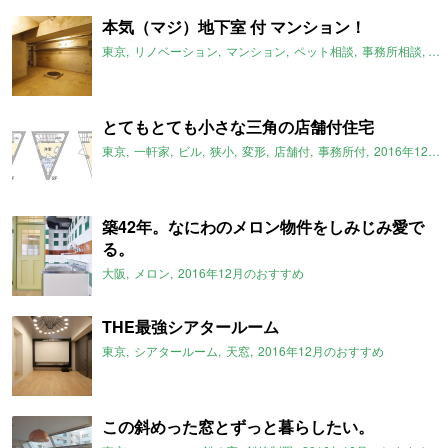
本気（マジ）地下室 付 マンション！
東京
リノベーション
マンション
ペット相談
事務所相談
地
とてもとても小さな三角の店舗付住宅
東京
一軒家
ビル
狭小
変形
店舗付
事務所付
2016年12月のおすすめ
築42年。なにわのメロン物件をしみじみ愛で
る。
大阪
メロン
2016年12月のおすすめ
THE最強シアタールーム
東京
シアタールーム
天窓
2016年12月のおすすめ
この斜めった窓とずっと暮らしたい。