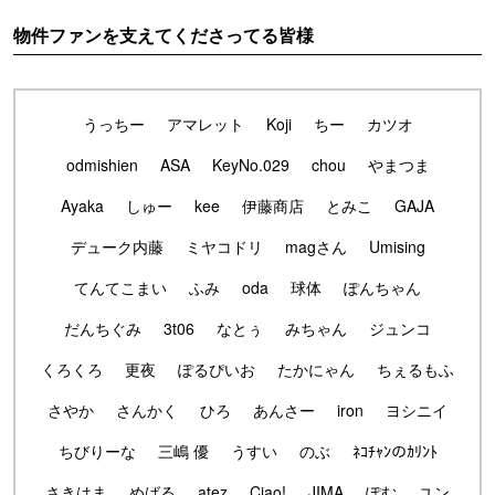
物件ファンを支えてくださってる皆様
うっちー
アマレット
Koji
ちー
カツオ
odmishien
ASA
KeyNo.029
chou
やまつま
Ayaka
しゅー
kee
伊藤商店
とみこ
GAJA
デューク内藤
ミヤコドリ
magさん
Umising
てんてこまい
ふみ
oda
球体
ぽんちゃん
だんちぐみ
3t06
なとぅ
みちゃん
ジュンコ
くろくろ
更夜
ぽるぴいお
たかにゃん
ちぇるもふ
さやか
さんかく
ひろ
あんさー
iron
ヨシニイ
ちびりーな
三嶋 優
うすい
のぶ
ﾈｺﾁｬﾝのｶﾘﾝﾄ
さきはま
めばる
atez
Ciao!
JIMA
ぽむ
ユン