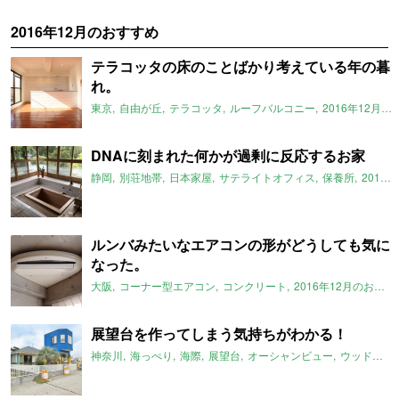
2016年12月のおすすめ
テラコッタの床のことばかり考えている年の暮
れ。
東京
自由が丘
テラコッタ
ルーフバルコニー
2016年12月のおすすめ
DNAに刻まれた何かが過剰に反応するお家
静岡
別荘地帯
日本家屋
サテライトオフィス
保養所
2016年12月のおすすめ
ルンバみたいなエアコンの形がどうしても気に
なった。
大阪
コーナー型エアコン
コンクリート
2016年12月のおすすめ
展望台を作ってしまう気持ちがわかる！
神奈川
海っぺり
海際
展望台
オーシャンビュー
ウッドデッキ