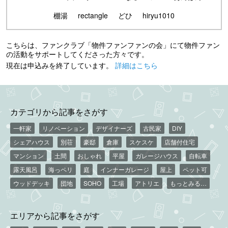
棚湯
rectangle
どひ
hiryu1010
こちらは、ファンクラブ「物件ファンファンの会」にて物件ファン
の活動をサポートしてくださった方々です。
現在は申込みを終了しています。
詳細はこちら
カテゴリから記事をさがす
一軒家
リノベーション
デザイナーズ
古民家
DIY
シェアハウス
別荘
豪邸
倉庫
スケスケ
店舗付住宅
マンション
土間
おしゃれ
平屋
ガレージハウス
自転車
露天風呂
海っペリ
庭
インナーガレージ
屋上
ペット可
ウッドデッキ
団地
SOHO
工場
アトリエ
もっとみる…
エリアから記事をさがす