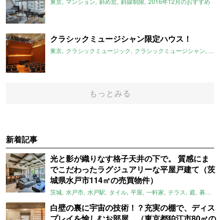
東京
マンション
斜め窓
斜線制限
2016年12月のおすすめ
クラシックミュージシャン限定ハウス！
東京
クラシックミュージック
クラシックミュージシャン
防
もっとみる
新着記事
光と影が織りなす格子天井の下で。 質感にま
でこだわったラグジュアリーな平屋戸建て（茨
城県水戸市114㎡の売買物件）
茨城
水戸市
水戸駅
タイル
平屋
一軒家
テラス
庭
募集中
白壁の裏に宇宙の技術！？充実の棚で、ディス
プレイを愉しむお部屋。（東京都狛江市80㎡の