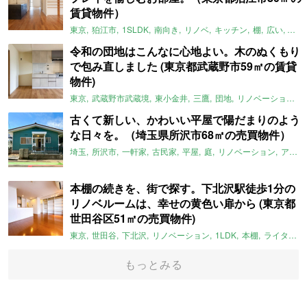
賃貸物件）
東京
狛江市
1SLDK
南向き
リノベ
キッチン
棚
広い
ガイ
令和の団地はこんなに心地よい。木のぬくもり
で包み直しました (東京都武蔵野市59㎡の賃貸
物件)
東京
武蔵野市武蔵境
東小金井
三鷹
団地
リノベーション
古くて新しい、かわいい平屋で陽だまりのよう
な日々を。（埼玉県所沢市68㎡の売買物件）
埼玉
所沢市
一軒家
古民家
平屋
庭
リノベーション
アメリカンハウス
本棚の続きを、街で探す。下北沢駅徒歩1分の
リノベルームは、幸せの黄色い扉から (東京都
世田谷区51㎡の売買物件)
東京
世田谷
下北沢
リノベーション
1LDK
本棚
ライター：ほしりょうこ
もっとみる