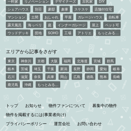
一軒家
リノベーション
デザイナーズ
古民家
DIY
シェアハウス
別荘
豪邸
倉庫
スケスケ
店舗付住宅
マンション
土間
おしゃれ
平屋
ガレージハウス
自転車
露天風呂
海っペリ
庭
インナーガレージ
屋上
ペット可
ウッドデッキ
団地
SOHO
工場
アトリエ
もっとみる…
エリアから記事をさがす
東京
神奈川
京都
大阪
福岡
北海道
宮城
群馬
栃木
茨城
埼玉
千葉
新潟
長野
静岡
愛知
岐阜
石川
滋賀
奈良
兵庫
岡山
広島
徳島
熊本
長崎
鹿児島
沖縄
もっとみる…
トップ
お知らせ
物件ファンについて
募集中の物件
物件を掲載するには(事業者向け)
プライバシーポリシー
運営会社
お問い合わせ