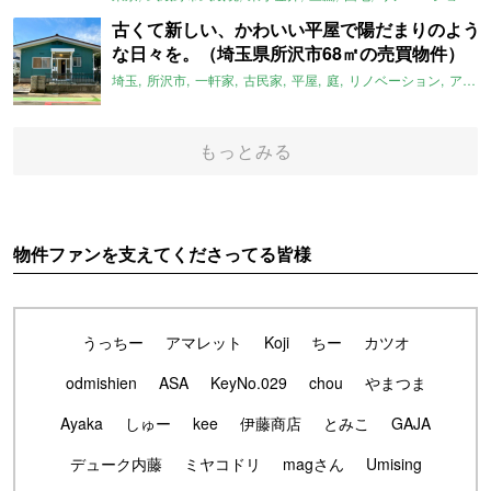
古くて新しい、かわいい平屋で陽だまりのよう
な日々を。（埼玉県所沢市68㎡の売買物件）
埼玉
所沢市
一軒家
古民家
平屋
庭
リノベーション
アメリカンハウス
もっとみる
物件ファンを支えてくださってる皆様
うっちー
アマレット
Koji
ちー
カツオ
odmishien
ASA
KeyNo.029
chou
やまつま
Ayaka
しゅー
kee
伊藤商店
とみこ
GAJA
デューク内藤
ミヤコドリ
magさん
Umising