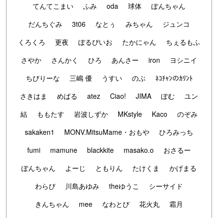
てんてこまい
ふみ
oda
球体
ぽんちゃん
だんちぐみ
3t06
なとぅ
みちゃん
ジュンコ
くろくろ
更夜
ぽるぴいお
たかにゃん
ちぇるもふ
さやか
さんかく
ひろ
あんさー
iron
ヨシニイ
ちびりーな
三嶋 優
うすい
のぶ
ﾈｺﾁｬﾝのｶﾘﾝﾄ
さきはま
めばる
atez
Ciao!
JIMA
ぽむ
ユン
結
ももたす
岩波しずか
MKstyle
Kaco
のぞみ
sakaken1
MONV.MitsuMame・おもや
ひろみっち
fumi
mamune
blackkite
masako.o
おさるー
ぽんちゃん
よーじ
ともりん
たけくま
かげまる
わらび
川島あゆみ
theゆうこ
シーサイド
きんちゃん
mee
なわとび
花火丸
霜月