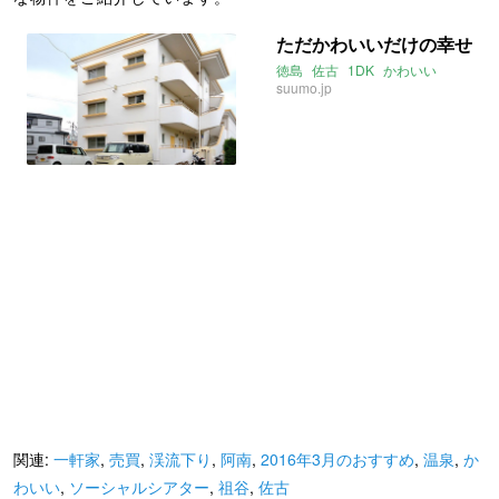
ただかわいいだけの幸せ
徳島
佐古
1DK
かわいい
suumo.jp
関連:
一軒家
,
売買
,
渓流下り
,
阿南
,
2016年3月のおすすめ
,
温泉
,
か
わいい
,
ソーシャルシアター
,
祖谷
,
佐古