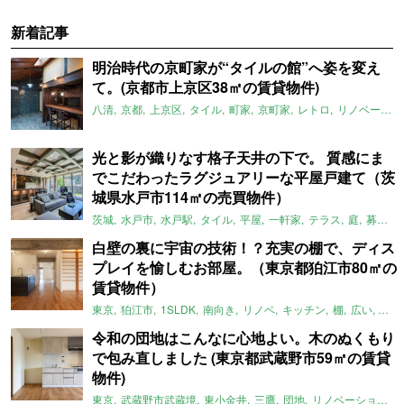
新着記事
明治時代の京町家が“タイルの館”へ姿を変え
て。(京都市上京区38㎡の賃貸物件)
八清
京都
上京区
タイル
町家
京町家
レトロ
リノベーション
光と影が織りなす格子天井の下で。 質感にま
でこだわったラグジュアリーな平屋戸建て（茨
城県水戸市114㎡の売買物件）
茨城
水戸市
水戸駅
タイル
平屋
一軒家
テラス
庭
募集中
白壁の裏に宇宙の技術！？充実の棚で、ディス
プレイを愉しむお部屋。（東京都狛江市80㎡の
賃貸物件）
東京
狛江市
1SLDK
南向き
リノベ
キッチン
棚
広い
ガイ
令和の団地はこんなに心地よい。木のぬくもり
で包み直しました (東京都武蔵野市59㎡の賃貸
物件)
東京
武蔵野市武蔵境
東小金井
三鷹
団地
リノベーション