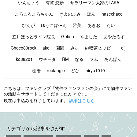
いんちょう
有賀 悠歩
サラリーマン大家のTAKA
ころころころちゃん
きよのふみ
ぽん
hasechaco
ぴんが
ゆうこぼ〜ん
雅美
あきお
たい
立川ほっとライン院長
Gelato
やました
あやたろす
Choco89rock
ako
園園
みぃ
純喫茶ヒッピー
eiji
ko88201
ウチータ
RM
なる
フム
あんぱん
棚湯
rectangle
どひ
hiryu1010
こちらは、ファンクラブ「物件ファンファンの会」にて物件ファン
の活動をサポートしてくださった方々です。
現在は申込みを終了しています。
詳細はこちら
カテゴリから記事をさがす