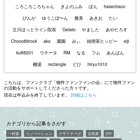
ころころころちゃん
きよのふみ
ぽん
hasechaco
ぴんが
ゆうこぼ〜ん
雅美
あきお
たい
立川ほっとライン院長
Gelato
やました
あやたろす
Choco89rock
ako
園園
みぃ
純喫茶ヒッピー
eiji
ko88201
ウチータ
RM
なる
フム
あんぱん
棚湯
rectangle
どひ
hiryu1010
こちらは、ファンクラブ「物件ファンファンの会」にて物件ファン
の活動をサポートしてくださった方々です。
現在は申込みを終了しています。
詳細はこちら
カテゴリから記事をさがす
一軒家
リノベーション
デザイナーズ
古民家
DIY