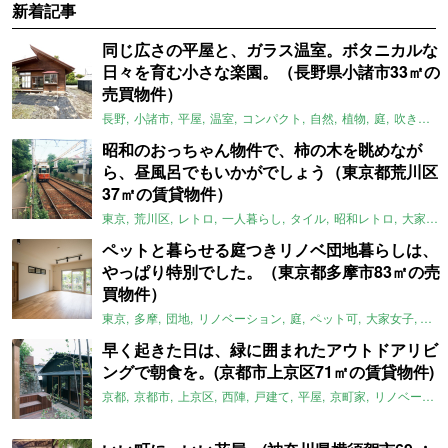
新着記事
同じ広さの平屋と、ガラス温室。ボタニカルな
日々を育む小さな楽園。（長野県小諸市33㎡の
売買物件）
長野
小諸市
平屋
温室
コンパクト
自然
植物
庭
吹き抜け
昭和のおっちゃん物件で、柿の木を眺めなが
ら、昼風呂でもいかがでしょう（東京都荒川区
37㎡の賃貸物件）
東京
荒川区
レトロ
一人暮らし
タイル
昭和レトロ
大家女子
ペットと暮らせる庭つきリノベ団地暮らしは、
やっぱり特別でした。（東京都多摩市83㎡の売
買物件）
東京
多摩
団地
リノベーション
庭
ペット可
大家女子
団地
早く起きた日は、緑に囲まれたアウトドアリビ
ングで朝食を。(京都市上京区71㎡の賃貸物件)
京都
京都市
上京区
西陣
戸建て
平屋
京町家
リノベーション