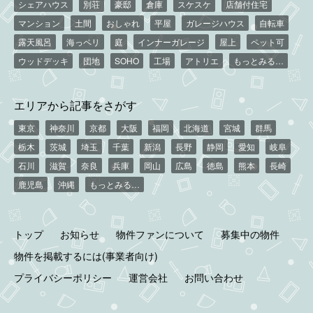
シェアハウス
別荘
豪邸
倉庫
スケスケ
店舗付住宅
マンション
土間
おしゃれ
平屋
ガレージハウス
自転車
露天風呂
海っペリ
庭
インナーガレージ
屋上
ペット可
ウッドデッキ
団地
SOHO
工場
アトリエ
もっとみる…
エリアから記事をさがす
東京
神奈川
京都
大阪
福岡
北海道
宮城
群馬
栃木
茨城
埼玉
千葉
新潟
長野
静岡
愛知
岐阜
石川
滋賀
奈良
兵庫
岡山
広島
徳島
熊本
長崎
鹿児島
沖縄
もっとみる…
トップ
お知らせ
物件ファンについて
募集中の物件
物件を掲載するには(事業者向け)
プライバシーポリシー
運営会社
お問い合わせ