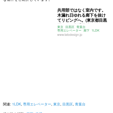
共用部ではなく室内です。
木漏れ日ゆれる廊下を抜け
てリビングへ。(東京都目黒
区60㎡の賃貸物件)
東京
目黒区
青葉台
専用エレベーター
廊下
1LDK
賃貸
賃貸
www.tatodesign.jp
関連:
1LDK
,
専用エレベーター
,
東京
,
目黒区
,
青葉台