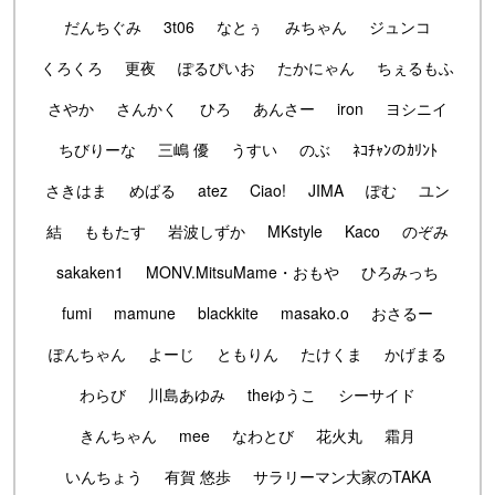
だんちぐみ
3t06
なとぅ
みちゃん
ジュンコ
くろくろ
更夜
ぽるぴいお
たかにゃん
ちぇるもふ
さやか
さんかく
ひろ
あんさー
iron
ヨシニイ
ちびりーな
三嶋 優
うすい
のぶ
ﾈｺﾁｬﾝのｶﾘﾝﾄ
さきはま
めばる
atez
Ciao!
JIMA
ぽむ
ユン
結
ももたす
岩波しずか
MKstyle
Kaco
のぞみ
sakaken1
MONV.MitsuMame・おもや
ひろみっち
fumi
mamune
blackkite
masako.o
おさるー
ぽんちゃん
よーじ
ともりん
たけくま
かげまる
わらび
川島あゆみ
theゆうこ
シーサイド
きんちゃん
mee
なわとび
花火丸
霜月
いんちょう
有賀 悠歩
サラリーマン大家のTAKA