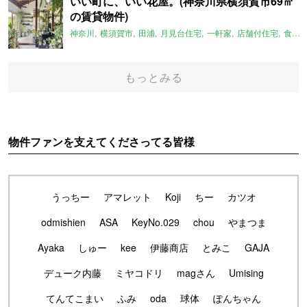
いい町に、いい花屋。(神奈川県横須賀市69㎡
の賃貸物件)
神奈川
横須賀市
田浦
月見台住宅
一軒家
店舗付住宅
食住近接
もっとみる
物件ファンを支えてくださってる皆様
うっちー
アマレット
Koji
ちー
カツオ
odmishien
ASA
KeyNo.029
chou
やまつま
Ayaka
しゅー
kee
伊藤商店
とみこ
GAJA
デューク内藤
ミヤコドリ
magさん
Umising
てんてこまい
ふみ
oda
球体
ぽんちゃん