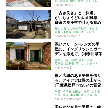
の売買物件）
庭
駐車場
離れ
暖炉
アトリエ
ドッグラン
3LDK
asp.athome.jp
ライター：山中みく
募集中
売買
「古き良き」と「快適」
が、ちょうどいい距離感。
鎌倉の奥座敷で叶える初め
ての平屋暮らし (神奈川県
新しい暮らし発見不動産
神奈川
鎌倉市76㎡の賃貸物件)
鎌倉
鎌倉市
平屋
庭
レトロ
一軒家
4DK
賃貸
newliferealestate.jp
深いグリーン×レンガの平
屋に、イングリッシュガー
デンを添えて。(神奈川県茅
ヶ崎市86㎡の売買物件)
神奈川
茅ヶ崎市
香川
平屋
英国風
駐車場
庭
ウッドデッキ
2LDK
売買
enjoystyles.jp
庭と広縁のある平屋を借り
る。アイデアは畳の上から
(千葉県松戸市120㎡の賃貸
物件)
千葉
松戸市
胡録台
松戸
上本郷
平屋
賃貸
事業用
オフィス
庭
リノベーション
一戸建て
omusubi-estate.com
和モダン
塗り壁
アトリエ
omusubi不動産
賃貸
柔らかな光差す平屋で、絵