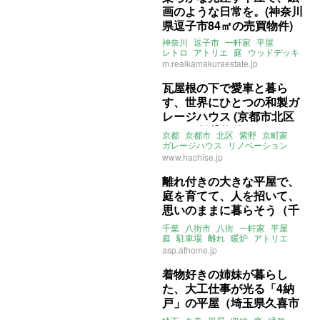
画のような日常を。(神奈川
県逗子市84㎡の売買物件)
神奈川
逗子市
一軒家
平屋
レトロ
アトリエ
庭
ウッドデッキ
売買
m.realkamakuraestate.jp
瓦屋根の下で愛車と暮ら
す、世界にひとつの和製ガ
レージハウス (京都市北区
57㎡の賃貸物件)
京都
京都市
北区
紫野
京町家
ガレージハウス
リノベーション
庭
ロフト
平屋
八清
賃貸
www.hachise.jp
離れ付きの大きな平屋で、
庭を育てて、人を招いて、
思いのままに暮らそう（千
葉県八街市166㎡の売買物
千葉
八街市
八街
一軒家
平屋
件）
庭
駐車場
離れ
暖炉
アトリエ
ドッグラン
3LDK
asp.athome.jp
ライター：山中みく
募集中
売買
着物好きの姉妹が暮らし
た、大工仕事が光る「4納
戸」の平屋（埼玉県久喜市
156㎡の売買物件）