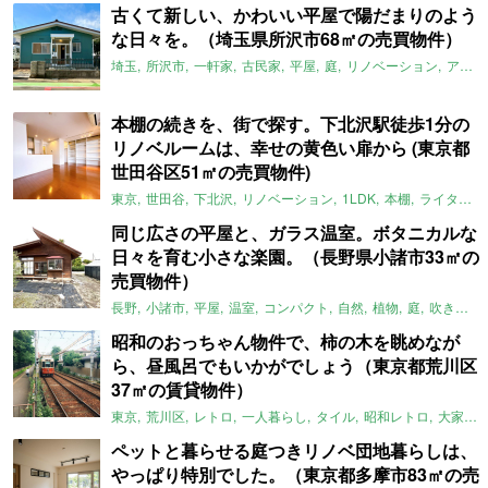
古くて新しい、かわいい平屋で陽だまりのよう
な日々を。（埼玉県所沢市68㎡の売買物件）
埼玉
所沢市
一軒家
古民家
平屋
庭
リノベーション
アメリカンハウス
本棚の続きを、街で探す。下北沢駅徒歩1分の
リノベルームは、幸せの黄色い扉から (東京都
世田谷区51㎡の売買物件)
東京
世田谷
下北沢
リノベーション
1LDK
本棚
ライター：ほしりょうこ
同じ広さの平屋と、ガラス温室。ボタニカルな
日々を育む小さな楽園。（長野県小諸市33㎡の
売買物件）
長野
小諸市
平屋
温室
コンパクト
自然
植物
庭
吹き抜け
昭和のおっちゃん物件で、柿の木を眺めなが
ら、昼風呂でもいかがでしょう（東京都荒川区
37㎡の賃貸物件）
東京
荒川区
レトロ
一人暮らし
タイル
昭和レトロ
大家女子
ペットと暮らせる庭つきリノベ団地暮らしは、
やっぱり特別でした。（東京都多摩市83㎡の売