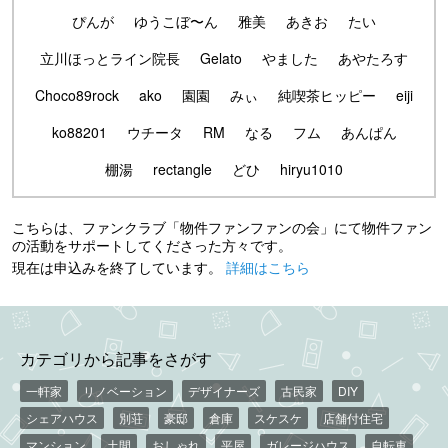
ぴんが
ゆうこぼ〜ん
雅美
あきお
たい
立川ほっとライン院長
Gelato
やました
あやたろす
Choco89rock
ako
園園
みぃ
純喫茶ヒッピー
eiji
ko88201
ウチータ
RM
なる
フム
あんぱん
棚湯
rectangle
どひ
hiryu1010
こちらは、ファンクラブ「物件ファンファンの会」にて物件ファン
の活動をサポートしてくださった方々です。
現在は申込みを終了しています。
詳細はこちら
カテゴリから記事をさがす
一軒家
リノベーション
デザイナーズ
古民家
DIY
シェアハウス
別荘
豪邸
倉庫
スケスケ
店舗付住宅
マンション
土間
おしゃれ
平屋
ガレージハウス
自転車