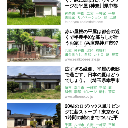
ージな平屋 (神奈川県中郡
59㎡の賃貸物件)
神奈川
中郡
二宮
一軒家
平屋
古民家
リノベーション
庭
広縁
レトロ
2DK
海近
taiheiyou-realestate.com
ペット飼育相談可
賃貸
賃貸
赤い屋根の平屋は都会の近
くで半農半Xな暮らしが叶
うお家！ (兵庫県神戸市97
㎡の売買物件)
兵庫
神戸市
北区
有野町
田舎暮らし
自然
レトロ
庭
農業
平屋
ライター：葱山紫蘇子
売買
www.realkobeestate.jp
広すぎる縁側、平屋の豪邸
で過ごす、日本の夏はどう
でしょう。（埼玉県幸手市
250㎡の売買物件）
埼玉
幸手市
一軒家
平屋
庭
縁側
豪邸
ガレージ
離れ
茶室
募集中
売買
www.athome.co.jp
20帖のログハウス風リビン
グに薪ストーブ！東京から
1時間の離れまでついた平
屋。（千葉県八街市166㎡
千葉
八街市
八街
一軒家
平屋