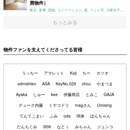
買物件）
東京
多摩
団地
リノベーション
庭
ペット可
大家女子
団地
もっとみる
物件ファンを支えてくださってる皆様
うっちー
アマレット
Koji
ちー
カツオ
odmishien
ASA
KeyNo.029
chou
やまつま
Ayaka
しゅー
kee
伊藤商店
とみこ
GAJA
デューク内藤
ミヤコドリ
magさん
Umising
てんてこまい
ふみ
oda
球体
ぽんちゃん
だんちぐみ
3t06
なとぅ
みちゃん
ジュンコ