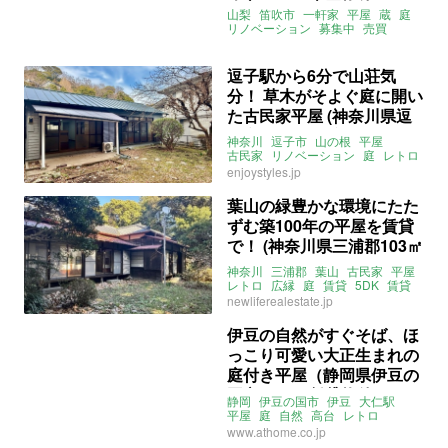
吹市58㎡の売買物件）
山梨
笛吹市
一軒家
平屋
蔵
庭
リノベーション
募集中
売買
逗子駅から6分で山荘気
分！ 草木がそよぐ庭に開い
た古民家平屋 (神奈川県逗
子市65㎡の賃貸物件)
神奈川
逗子市
山の根
平屋
古民家
リノベーション
庭
レトロ
駅近
賃貸
賃貸
enjoystyles.jp
葉山の緑豊かな環境にたた
ずむ築100年の平屋を賃貸
で！ (神奈川県三浦郡103㎡
の賃貸物件)
神奈川
三浦郡
葉山
古民家
平屋
レトロ
広縁
庭
賃貸
5DK
賃貸
newliferealestate.jp
伊豆の自然がすぐそば、ほ
っこり可愛い大正生まれの
庭付き平屋（静岡県伊豆の
国市83㎡の賃貸物件）
静岡
伊豆の国市
伊豆
大仁駅
平屋
庭
自然
高台
レトロ
タイル
ライター：山中みく
賃貸
www.athome.co.jp