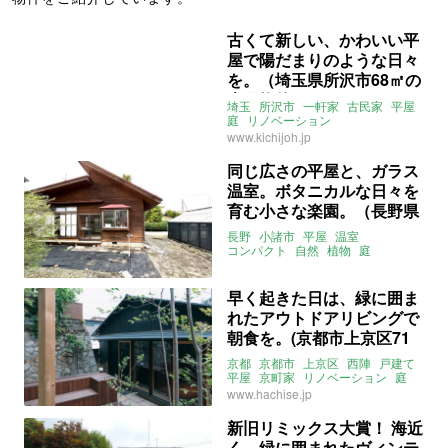
古くて新しい、かわいい平
屋で陽だまりのような日々
を。（埼玉県所沢市68㎡の
売買物件）
埼玉
所沢市
一軒家
古民家
平屋
庭
リノベーション
アメリカンハウス
レトロ
募集中
www.kichijoh.jp
売買
同じ広さの平屋と、ガラス
温室。ボタニカルな日々を
育む小さな楽園。（長野県
小諸市33㎡の売買物件）
長野
小諸市
平屋
温室
コンパクト
自然
植物
庭
吹き抜け
無垢材
2拠点
二拠点
別荘
カフェ
アトリエ
盆栽
募集中
売買
早く起きた日は、緑に囲ま
れたアウトドアリビングで
朝食を。(京都市上京区71
㎡の賃貸物件)
京都
京都市
上京区
西陣
戸建て
平屋
京町家
リノベーション
庭
ウッドデッキ
床暖房
2LDK
八清
www.hachise.jp
賃貸
新旧リミックス大賞！ 海近
く、緑に囲まれたヴィンテ