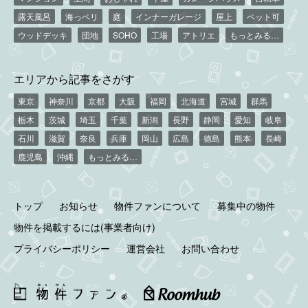
露天風呂
海っペリ
庭
インナーガレージ
屋上
ペット可
ウッドデッキ
団地
SOHO
工場
アトリエ
もっとみる…
エリアから記事をさがす
東京
神奈川
京都
大阪
福岡
北海道
宮城
群馬
栃木
茨城
埼玉
千葉
新潟
長野
静岡
愛知
岐阜
石川
滋賀
奈良
兵庫
岡山
広島
徳島
熊本
長崎
鹿児島
沖縄
もっとみる…
トップ
お知らせ
物件ファンについて
募集中の物件
物件を掲載するには(事業者向け)
プライバシーポリシー
運営会社
お問い合わせ