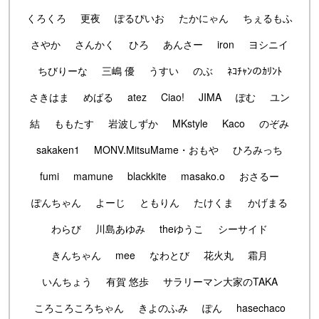
くろくろ
更夜
ぽるぴいお
たかにゃん
ちぇるもふ
さやか
さんかく
ひろ
あんさー
iron
ヨシニイ
ちびりーな
三嶋 優
うすい
のぶ
ﾈｺﾁｬﾝのｶﾘﾝﾄ
さきはま
めばる
atez
Ciao!
JIMA
ぽむ
ユン
結
ももたす
岩波しずか
MKstyle
Kaco
のぞみ
sakaken1
MONV.MitsuMame・おもや
ひろみっち
fumi
mamune
blackkite
masako.o
おさるー
ぽんちゃん
よーじ
ともりん
たけくま
かげまる
わらび
川島あゆみ
theゆうこ
シーサイド
きんちゃん
mee
なわとび
花火丸
霜月
いんちょう
有賀 悠歩
サラリーマン大家のTAKA
ころころころちゃん
きよのふみ
ぽん
hasechaco