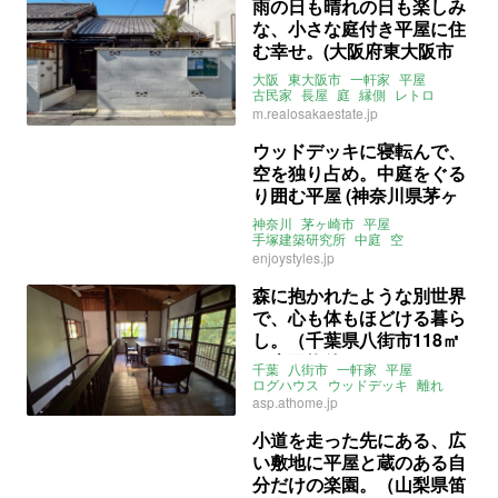
雨の日も晴れの日も楽しみ
な、小さな庭付き平屋に住
む幸せ。(大阪府東大阪市
44㎡の賃貸物件)
大阪
東大阪市
一軒家
平屋
古民家
長屋
庭
縁側
レトロ
賃貸
m.realosakaestate.jp
ウッドデッキに寝転んで、
空を独り占め。中庭をぐる
り囲む平屋 (神奈川県茅ヶ
崎市103㎡の売買物件)
神奈川
茅ヶ崎市
平屋
手塚建築研究所
中庭
空
ウッドデッキ
庭
5LDK
海近
enjoystyles.jp
売買
森に抱かれたような別世界
で、心も体もほどける暮ら
し。（千葉県八街市118㎡
の売買物件）
千葉
八街市
一軒家
平屋
ログハウス
ウッドデッキ
離れ
別荘
庭
売買
asp.athome.jp
小道を走った先にある、広
い敷地に平屋と蔵のある自
分だけの楽園。（山梨県笛