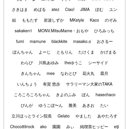
さきはま
めばる
atez
Ciao!
JIMA
ぽむ
ユン
結
ももたす
岩波しずか
MKstyle
Kaco
のぞみ
sakaken1
MONV.MitsuMame・おもや
ひろみっち
fumi
mamune
blackkite
masako.o
おさるー
ぽんちゃん
よーじ
ともりん
たけくま
かげまる
わらび
川島あゆみ
theゆうこ
シーサイド
きんちゃん
mee
なわとび
花火丸
霜月
いんちょう
有賀 悠歩
サラリーマン大家のTAKA
ころころころちゃん
きよのふみ
ぽん
hasechaco
ぴんが
ゆうこぼ〜ん
雅美
あきお
たい
立川ほっとライン院長
Gelato
やました
あやたろす
Choco89rock
ako
園園
みぃ
純喫茶ヒッピー
eiji