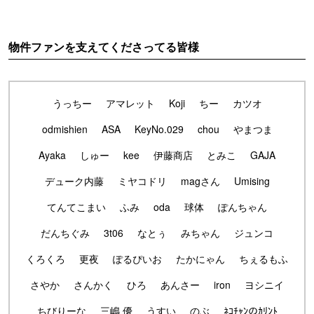
物件ファンを支えてくださってる皆様
うっちー
アマレット
Koji
ちー
カツオ
odmishien
ASA
KeyNo.029
chou
やまつま
Ayaka
しゅー
kee
伊藤商店
とみこ
GAJA
デューク内藤
ミヤコドリ
magさん
Umising
てんてこまい
ふみ
oda
球体
ぽんちゃん
だんちぐみ
3t06
なとぅ
みちゃん
ジュンコ
くろくろ
更夜
ぽるぴいお
たかにゃん
ちぇるもふ
さやか
さんかく
ひろ
あんさー
iron
ヨシニイ
ちびりーな
三嶋 優
うすい
のぶ
ﾈｺﾁｬﾝのｶﾘﾝﾄ