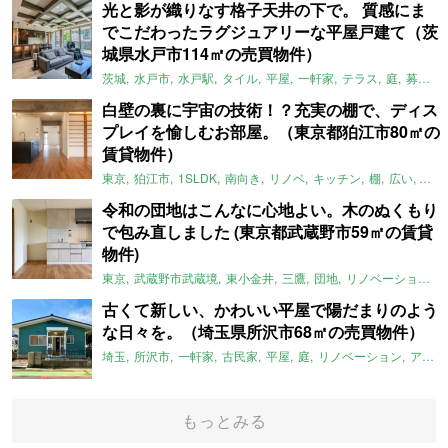
光と影が織りなす格子天井の下で。 質感にま
でこだわったラグジュアリーな平屋戸建て（茨
城県水戸市114㎡の売買物件）
茨城
水戸市
水戸駅
タイル
平屋
一軒家
テラス
庭
募集中
白壁の裏に宇宙の技術！？充実の棚で、ディス
プレイを愉しむお部屋。（東京都狛江市80㎡の
賃貸物件）
東京
狛江市
1SLDK
南向き
リノベ
キッチン
棚
広い
ガイ
令和の団地はこんなに心地よい。木のぬくもり
で包み直しました (東京都武蔵野市59㎡の賃貸
物件)
東京
武蔵野市武蔵境
東小金井
三鷹
団地
リノベーション
古くて新しい、かわいい平屋で陽だまりのよう
な日々を。（埼玉県所沢市68㎡の売買物件）
埼玉
所沢市
一軒家
古民家
平屋
庭
リノベーション
アメリカンハウス
もっとみる