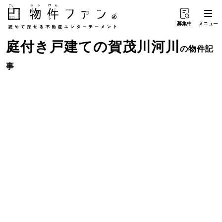
募集中
メニュー
庭付き戸建て
の
賀茂川河川
の物件記
事