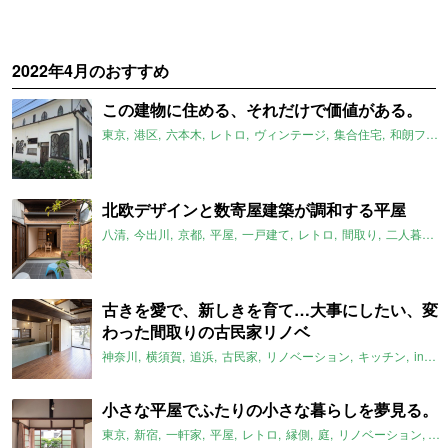
2022年4月のおすすめ
この建物に住める、それだけで価値がある。
東京
港区
六本木
レトロ
ヴィンテージ
集合住宅
和朗フラット
北欧デザインと数寄屋建築が調和する平屋
八清
今出川
京都
平屋
一戸建て
レトロ
間取り
二人暮らし
古きを愛で、新しきを育て…大事にしたい、変
わった間取りの古民家リノベ
神奈川
横須賀
追浜
古民家
リノベーション
キッチン
instagram
小さな平屋でふたりの小さな暮らしを夢見る。
東京
新宿
一軒家
平屋
レトロ
縁側
庭
リノベーション
ス