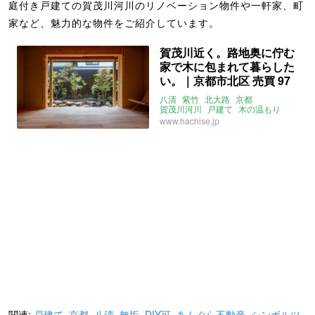
庭付き戸建ての賀茂川河川のリノベーション物件や一軒家、町
家など、魅力的な物件をご紹介しています。
賀茂川近く。路地奥に佇む
家で木に包まれて暮らした
い。｜京都市北区 売買 97
㎡
八清
紫竹
北大路
京都
賀茂川河川
戸建て
木の温もり
庭付き戸建て
ワークスペース
www.hachise.jp
和モダン
関連:
戸建て
,
京都
,
八清
,
無垢
,
DIY可
,
あんぐら不動産
,
シンボルツ