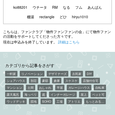
ko88201
ウチータ
RM
なる
フム
あんぱん
棚湯
rectangle
どひ
hiryu1010
こちらは、ファンクラブ「物件ファンファンの会」にて物件ファン
の活動をサポートしてくださった方々です。
現在は申込みを終了しています。
詳細はこちら
カテゴリから記事をさがす
一軒家
リノベーション
デザイナーズ
古民家
DIY
シェアハウス
別荘
豪邸
倉庫
スケスケ
店舗付住宅
マンション
土間
おしゃれ
平屋
ガレージハウス
自転車
露天風呂
海っペリ
庭
インナーガレージ
屋上
ペット可
ウッドデッキ
団地
SOHO
工場
アトリエ
もっとみる…