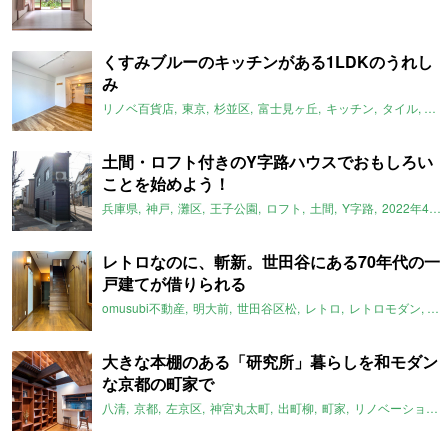
くすみブルーのキッチンがある1LDKのうれし
み
リノベ百貨店
東京
杉並区
富士見ヶ丘
キッチン
タイル
一
土間・ロフト付きのY字路ハウスでおもしろい
ことを始めよう！
兵庫県
神戸
灘区
王子公園
ロフト
土間
Y字路
2022年4月のおすすめ
レトロなのに、斬新。世田谷にある70年代の一
戸建てが借りられる
omusubi不動産
明大前
世田谷区松
レトロ
レトロモダン
和
大きな本棚のある「研究所」暮らしを和モダン
な京都の町家で
八清
京都
左京区
神宮丸太町
出町柳
町家
リノベーション