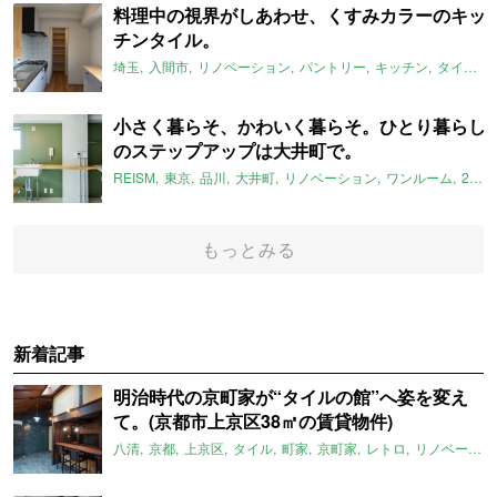
料理中の視界がしあわせ、くすみカラーのキッ
チンタイル。
埼玉
入間市
リノベーション
パントリー
キッチン
タイル
i
小さく暮らそ、かわいく暮らそ。ひとり暮らし
のステップアップは大井町で。
REISM
東京
品川
大井町
リノベーション
ワンルーム
2022年4月のおすすめ
もっとみる
新着記事
明治時代の京町家が“タイルの館”へ姿を変え
て。(京都市上京区38㎡の賃貸物件)
八清
京都
上京区
タイル
町家
京町家
レトロ
リノベーション