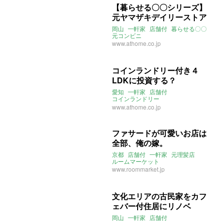
【暮らせる〇〇シリーズ】
元ヤマザキデイリーストア
岡山
一軒家
店舗付
暮らせる〇〇
元コンビニ
www.athome.co.jp
コインランドリー付き４
LDKに投資する？
愛知
一軒家
店舗付
コインランドリー
オーナーチェンジ
収益物件
www.athome.co.jp
ファサードが可愛いお店は
全部、俺の嫁。
京都
店舗付
一軒家
元理髪店
ルームマーケット
www.roommarket.jp
文化エリアの古民家をカフ
ェバー付住居にリノベ
岡山
一軒家
店舗付