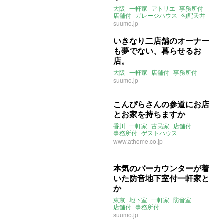
大阪
一軒家
アトリエ
事務所付
店舗付
ガレージハウス
勾配天井
suumo.jp
いきなり二店舗のオーナー
も夢でない、暮らせるお
店。
大阪
一軒家
店舗付
事務所付
suumo.jp
こんぴらさんの参道にお店
とお家を持ちますか
香川
一軒家
古民家
店舗付
事務所付
ゲストハウス
こんぴらさん
金刀比羅宮
ワニ
www.athome.co.jp
金丸座も近いよ
本気のバーカウンターが着
いた防音地下室付一軒家と
か
東京
地下室
一軒家
防音室
店舗付
事務所付
suumo.jp