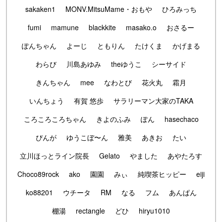
sakaken1
MONV.MitsuMame・おもや
ひろみっち
fumi
mamune
blackkite
masako.o
おさるー
ぽんちゃん
よーじ
ともりん
たけくま
かげまる
わらび
川島あゆみ
theゆうこ
シーサイド
きんちゃん
mee
なわとび
花火丸
霜月
いんちょう
有賀 悠歩
サラリーマン大家のTAKA
ころころころちゃん
きよのふみ
ぽん
hasechaco
ぴんが
ゆうこぼ〜ん
雅美
あきお
たい
立川ほっとライン院長
Gelato
やました
あやたろす
Choco89rock
ako
園園
みぃ
純喫茶ヒッピー
eiji
ko88201
ウチータ
RM
なる
フム
あんぱん
棚湯
rectangle
どひ
hiryu1010