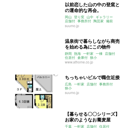
以前恋した山の中の登窯と
の運命的な再会。
岡山
登り窯
山中
ギャラリー
店舗付
事務所付
陶芸家
備前
陶芸
一軒家
倉庫付き
suumo.jp
温泉街で暮らしながら商売
を始める為にこの物件
静岡
熱海
一軒家
一棟
店舗付
住居付
倉庫付
狭小
www.athome.co.jp
ちっちゃいビルで職住近接
広島
一軒家
店舗付
事務所付
狭小
suumo.jp
【暮らせる〇〇シリーズ】
お家のようなお蕎麦屋
千葉
一軒家
店舗付
住居付