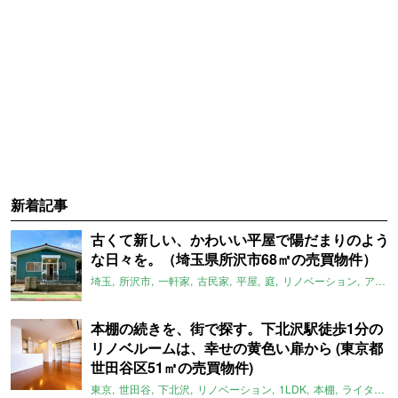
新着記事
古くて新しい、かわいい平屋で陽だまりのよう
な日々を。（埼玉県所沢市68㎡の売買物件）
埼玉
所沢市
一軒家
古民家
平屋
庭
リノベーション
アメリカンハウス
本棚の続きを、街で探す。下北沢駅徒歩1分の
リノベルームは、幸せの黄色い扉から (東京都
世田谷区51㎡の売買物件)
東京
世田谷
下北沢
リノベーション
1LDK
本棚
ライター：ほしりょうこ