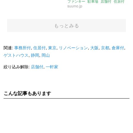
ファンキー
駐車場
店舗付
住居付
事務所付
一軒家
平屋
suumo.jp
もっとみる
関連:
事務所付
,
住居付
,
東京
,
リノベーション
,
大阪
,
京都
,
倉庫付
,
ゲストハウス
,
静岡
,
岡山
絞り込み解除:
店舗付
,
一軒家
こんな記事もあります