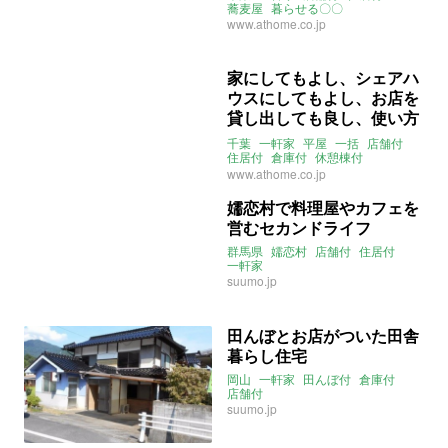
蕎麦屋
暮らせる〇〇
www.athome.co.jp
家にしてもよし、シェアハ
ウスにしてもよし、お店を
貸し出しても良し、使い方
はあなた次第の6棟一括
千葉
一軒家
平屋
一括
店舗付
住居付
倉庫付
休憩棟付
ゲストハウス
シェアハウス
www.athome.co.jp
嬬恋村で料理屋やカフェを
営むセカンドライフ
群馬県
嬬恋村
店舗付
住居付
一軒家
suumo.jp
田んぼとお店がついた田舎
暮らし住宅
岡山
一軒家
田んぼ付
倉庫付
店舗付
suumo.jp