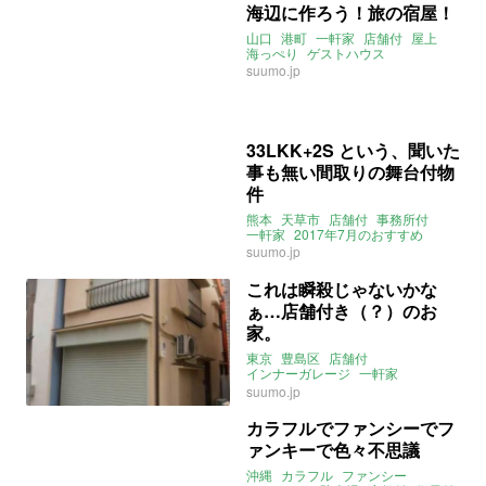
海辺に作ろう！旅の宿屋！
山口
港町
一軒家
店舗付
屋上
海っぺり
ゲストハウス
suumo.jp
33LKK+2S という、聞いた
事も無い間取りの舞台付物
件
熊本
天草市
店舗付
事務所付
一軒家
2017年7月のおすすめ
suumo.jp
これは瞬殺じゃないかな
ぁ…店舗付き（？）のお
家。
東京
豊島区
店舗付
インナーガレージ
一軒家
面影橋駅
雑司ヶ谷駅
suumo.jp
カラフルでファンシーでフ
ァンキーで色々不思議
沖縄
カラフル
ファンシー