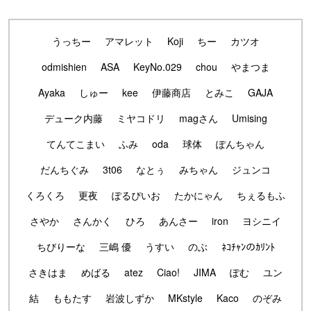
うっちー
アマレット
Koji
ちー
カツオ
odmishien
ASA
KeyNo.029
chou
やまつま
Ayaka
しゅー
kee
伊藤商店
とみこ
GAJA
デューク内藤
ミヤコドリ
magさん
Umising
てんてこまい
ふみ
oda
球体
ぽんちゃん
だんちぐみ
3t06
なとぅ
みちゃん
ジュンコ
くろくろ
更夜
ぽるぴいお
たかにゃん
ちぇるもふ
さやか
さんかく
ひろ
あんさー
iron
ヨシニイ
ちびりーな
三嶋 優
うすい
のぶ
ﾈｺﾁｬﾝのｶﾘﾝﾄ
さきはま
めばる
atez
Ciao!
JIMA
ぽむ
ユン
結
ももたす
岩波しずか
MKstyle
Kaco
のぞみ