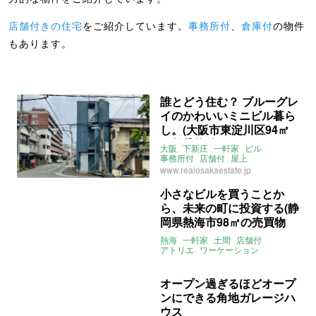
店舗付きの住宅
をご紹介しています。
事務所付
、
倉庫付
の物件
もあります。
誰とどう住む？ ブルーグレ
イのかわいいミニビル暮ら
し。(大阪市東淀川区94㎡
の賃貸物件)
大阪
下新庄
一軒家
ビル
事務所付
店舗付
屋上
ゲストルーム
二世帯
賃貸
www.realosakaestate.jp
小さなビルを買うことか
ら、未来の町に投資する(静
岡県熱海市98㎡の売買物
件)
熱海
一軒家
土間
店舗付
アトリエ
ワーケーション
事務所付
マチモリ不動産
オープン過ぎるほどオープ
ンにできる角地ガレージハ
ウス