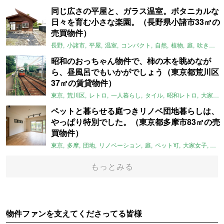
同じ広さの平屋と、ガラス温室。ボタニカルな
日々を育む小さな楽園。（長野県小諸市33㎡の
売買物件）
長野
小諸市
平屋
温室
コンパクト
自然
植物
庭
吹き抜け
昭和のおっちゃん物件で、柿の木を眺めなが
ら、昼風呂でもいかがでしょう（東京都荒川区
37㎡の賃貸物件）
東京
荒川区
レトロ
一人暮らし
タイル
昭和レトロ
大家女子
ペットと暮らせる庭つきリノベ団地暮らしは、
やっぱり特別でした。（東京都多摩市83㎡の売
買物件）
東京
多摩
団地
リノベーション
庭
ペット可
大家女子
団地
もっとみる
物件ファンを支えてくださってる皆様