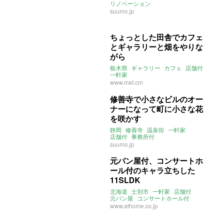
リノベーション
suumo.jp
ちょっとした田舎でカフェ
とギャラリーと畑をやりな
がら
栃木県
ギャラリー
カフェ
店舗付
一軒家
www.met.cm
修善寺で小さなビルのオー
ナーになって町に小さな花
を咲かす
静岡
修善寺
温泉街
一軒家
店舗付
事務所付
suumo.jp
元パン屋付、コンサートホ
ール付のキャラ立ちした
11SLDK
北海道
士別市
一軒家
店舗付
元パン屋
コンサートホール付
www.athome.co.jp