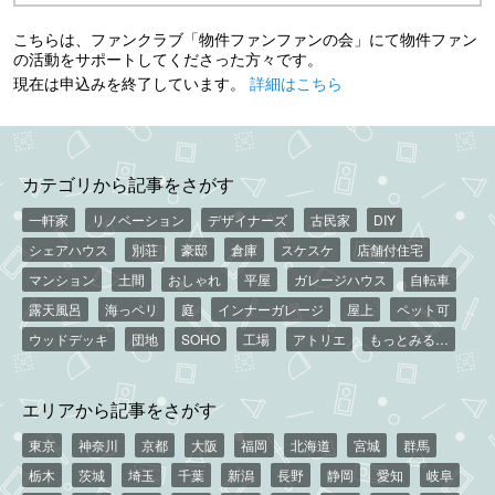
こちらは、ファンクラブ「物件ファンファンの会」にて物件ファン
の活動をサポートしてくださった方々です。
現在は申込みを終了しています。
詳細はこちら
カテゴリから記事をさがす
一軒家
リノベーション
デザイナーズ
古民家
DIY
シェアハウス
別荘
豪邸
倉庫
スケスケ
店舗付住宅
マンション
土間
おしゃれ
平屋
ガレージハウス
自転車
露天風呂
海っペリ
庭
インナーガレージ
屋上
ペット可
ウッドデッキ
団地
SOHO
工場
アトリエ
もっとみる…
エリアから記事をさがす
東京
神奈川
京都
大阪
福岡
北海道
宮城
群馬
栃木
茨城
埼玉
千葉
新潟
長野
静岡
愛知
岐阜