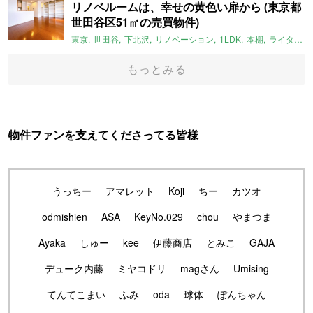
リノベルームは、幸せの黄色い扉から (東京都
世田谷区51㎡の売買物件)
東京
世田谷
下北沢
リノベーション
1LDK
本棚
ライター：ほしりょうこ
もっとみる
物件ファンを支えてくださってる皆様
うっちー
アマレット
Koji
ちー
カツオ
odmishien
ASA
KeyNo.029
chou
やまつま
Ayaka
しゅー
kee
伊藤商店
とみこ
GAJA
デューク内藤
ミヤコドリ
magさん
Umising
てんてこまい
ふみ
oda
球体
ぽんちゃん