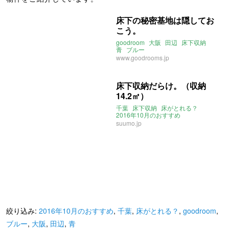
床下の秘密基地は隠してお
こう。
goodroom
大阪
田辺
床下収納
青
ブルー
www.goodrooms.jp
床下収納だらけ。（収納
14.2㎡）
千葉
床下収納
床がとれる？
2016年10月のおすすめ
suumo.jp
絞り込み:
2016年10月のおすすめ
,
千葉
,
床がとれる？
,
goodroom
,
ブルー
,
大阪
,
田辺
,
青