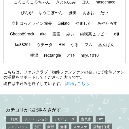
ころころころちゃん
きよのふみ
ぽん
hasechaco
ぴんが
ゆうこぼ〜ん
雅美
あきお
たい
立川ほっとライン院長
Gelato
やました
あやたろす
Choco89rock
ako
園園
みぃ
純喫茶ヒッピー
eiji
ko88201
ウチータ
RM
なる
フム
あんぱん
棚湯
rectangle
どひ
hiryu1010
こちらは、ファンクラブ「物件ファンファンの会」にて物件ファン
の活動をサポートしてくださった方々です。
現在は申込みを終了しています。
詳細はこちら
カテゴリから記事をさがす
一軒家
リノベーション
デザイナーズ
古民家
DIY
シェアハウス
別荘
豪邸
倉庫
スケスケ
店舗付住宅