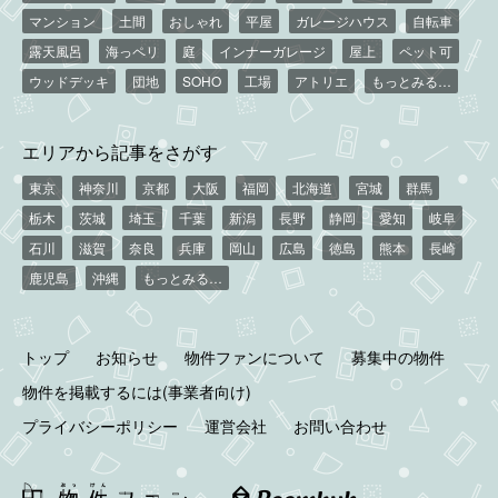
マンション
土間
おしゃれ
平屋
ガレージハウス
自転車
露天風呂
海っペリ
庭
インナーガレージ
屋上
ペット可
ウッドデッキ
団地
SOHO
工場
アトリエ
もっとみる…
エリアから記事をさがす
東京
神奈川
京都
大阪
福岡
北海道
宮城
群馬
栃木
茨城
埼玉
千葉
新潟
長野
静岡
愛知
岐阜
石川
滋賀
奈良
兵庫
岡山
広島
徳島
熊本
長崎
鹿児島
沖縄
もっとみる…
トップ
お知らせ
物件ファンについて
募集中の物件
物件を掲載するには(事業者向け)
プライバシーポリシー
運営会社
お問い合わせ