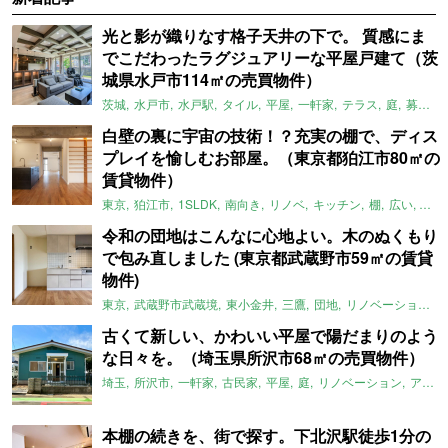
光と影が織りなす格子天井の下で。 質感にま
でこだわったラグジュアリーな平屋戸建て（茨
城県水戸市114㎡の売買物件）
茨城
水戸市
水戸駅
タイル
平屋
一軒家
テラス
庭
募集中
白壁の裏に宇宙の技術！？充実の棚で、ディス
プレイを愉しむお部屋。（東京都狛江市80㎡の
賃貸物件）
東京
狛江市
1SLDK
南向き
リノベ
キッチン
棚
広い
ガイ
令和の団地はこんなに心地よい。木のぬくもり
で包み直しました (東京都武蔵野市59㎡の賃貸
物件)
東京
武蔵野市武蔵境
東小金井
三鷹
団地
リノベーション
古くて新しい、かわいい平屋で陽だまりのよう
な日々を。（埼玉県所沢市68㎡の売買物件）
埼玉
所沢市
一軒家
古民家
平屋
庭
リノベーション
アメリカンハウス
本棚の続きを、街で探す。下北沢駅徒歩1分の