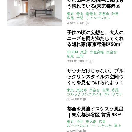
う惚れている(東京都港区
36㎡の賃貸物件)
東京
青山
南青山
表参道
渋谷
広尾
土間
リノベーション
山岡さん物件
賃貸
www.r-store.jp
子供の頃の妄想と、大人の
ニーズを両方満たしてくれ
る隠れ家(東京都港区28m²
の賃貸物件)
REISM
東京
白金高輪
白金台
広尾
土間
rent.re-ism.co.jp
サウナだけじゃない、ブル
ックリンスタイルの空間づ
くりを見せつけられよう！
（はぁっ…♡）｜東京都渋
東京
恵比寿
白金台
目黒
広尾
谷区 売買 114㎡
ブルックリンスタイル
NY
サウナ
cowcamo.jp
都会を見渡すスケスケ風呂
｜東京都渋谷区 賃貸 93㎡
東京
渋谷
恵比寿
広尾
ルーフバルコニー
スケスケ
屋上
ペントハウス
メゾネット
www.diyp.jp