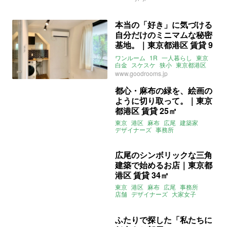
大家女子
本当の「好き」に気づける
自分だけのミニマムな秘密
基地。｜東京都港区 賃貸 9
㎡
ワンルーム
1R
一人暮らし
東京
白金
スケスケ
狭小
東京都港区
広尾
www.goodrooms.jp
都心・麻布の緑を、絵画の
ように切り取って。｜東京
都港区 賃貸 25㎡
東京
港区
麻布
広尾
建築家
デザイナーズ
事務所
セカンドハウス
大家女子
賃貸
広尾のシンボリックな三角
建築で始めるお店｜東京都
港区 賃貸 34㎡
東京
港区
麻布
広尾
事務所
店舗
デザイナーズ
大家女子
ふたりで探した「私たちに