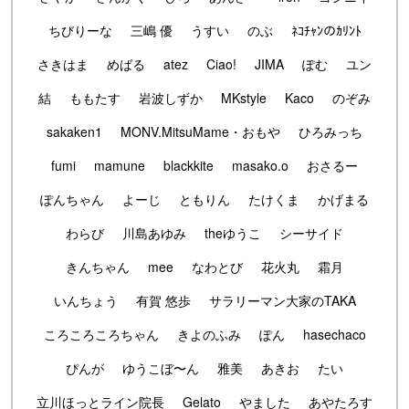
ちびりーな
三嶋 優
うすい
のぶ
ﾈｺﾁｬﾝのｶﾘﾝﾄ
さきはま
めばる
atez
Ciao!
JIMA
ぽむ
ユン
結
ももたす
岩波しずか
MKstyle
Kaco
のぞみ
sakaken1
MONV.MitsuMame・おもや
ひろみっち
fumi
mamune
blackkite
masako.o
おさるー
ぽんちゃん
よーじ
ともりん
たけくま
かげまる
わらび
川島あゆみ
theゆうこ
シーサイド
きんちゃん
mee
なわとび
花火丸
霜月
いんちょう
有賀 悠歩
サラリーマン大家のTAKA
ころころころちゃん
きよのふみ
ぽん
hasechaco
ぴんが
ゆうこぼ〜ん
雅美
あきお
たい
立川ほっとライン院長
Gelato
やました
あやたろす