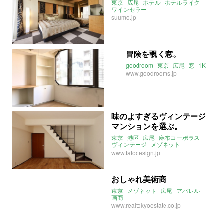
東京
広尾
ホテル
ホテルライク
ワインセラー
suumo.jp
冒険を覗く窓。
goodroom
東京
広尾
窓
1K
www.goodrooms.jp
味のよすぎるヴィンテージ
マンションを選ぶ。
東京
港区
広尾
麻布コーポラス
ヴィンテージ
メゾネット
2018年1月のおすすめ
www.tatodesign.jp
おしゃれ美術商
東京
メゾネット
広尾
アパレル
画商
www.realtokyoestate.co.jp