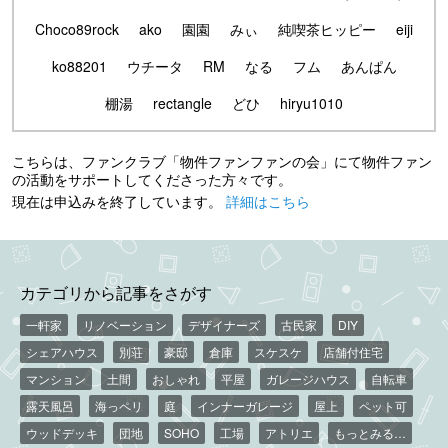
Choco89rock
ako
園園
みぃ
純喫茶ヒッピー
eiji
ko88201
ウチータ
RM
なる
フム
あんぱん
棚湯
rectangle
どひ
hiryu1010
こちらは、ファンクラブ「物件ファンファンの会」にて物件ファン
の活動をサポートしてくださった方々です。
現在は申込みを終了しています。
詳細はこちら
カテゴリから記事をさがす
一軒家
リノベーション
デザイナーズ
古民家
DIY
シェアハウス
別荘
豪邸
倉庫
スケスケ
店舗付住宅
マンション
土間
おしゃれ
平屋
ガレージハウス
自転車
露天風呂
海っペリ
庭
インナーガレージ
屋上
ペット可
ウッドデッキ
団地
SOHO
工場
アトリエ
もっとみる…