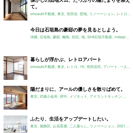
て。
omusubi不動産
東京
世田谷
団地
リノベーション
レトロ
今日は石垣島の豪邸の夢を見るとしよう。
沖縄
石垣島
豪邸
離島
別荘
海
Shift石垣不動産
instagram
暮らしが浮かぶ、レトロアパート
omusubi不動産
東京
レトロ
1K
世田谷区
アパート
一人暮らし
陽だまりに、アールの優しさを散りばめて。
東京
武蔵小金井
府中
メゾネット
アイランドキッチン
スケ
ふたり、生活をアップデートしたい。
東京
葛飾区
お花茶屋
二人暮らし
リノベーション
2021年2月のおすすめ