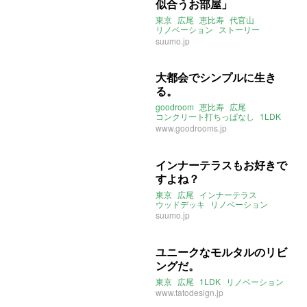
似合うお部屋」
東京
広尾
恵比寿
代官山
リノベーション
ストーリー
2021年3月のおすすめ
suumo.jp
大都会でシンプルに生き
る。
goodroom
恵比寿
広尾
コンクリート打ちっぱなし
1LDK
デザイナーズ
www.goodrooms.jp
インナーテラスもお好きで
すよね？
東京
広尾
インナーテラス
ウッドデッキ
リノベーション
suumo.jp
ユニークなモルタルのリビ
ングだ。
東京
広尾
1LDK
リノベーション
www.tatodesign.jp