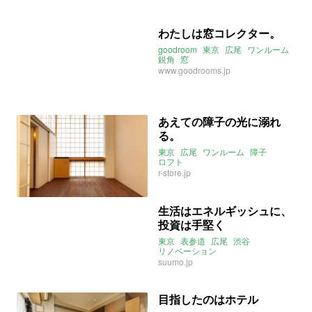
わたしは窓コレクター。
goodroom
東京
広尾
ワンルーム
鋭角
窓
www.goodrooms.jp
あえての障子の光に溺れ
る。
東京
広尾
ワンルーム
障子
ロフト
r-store.jp
生活はエネルギッシュに、
投資は手堅く
東京
表参道
広尾
渋谷
リノベーション
suumo.jp
目指したのはホテル