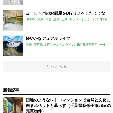
ヨーロッパのお部屋をDIYリノベしたような
REISM
東京
桜台
練馬
土間
リノベーション
2021年2月のおすすめ
軽やかなデュアルライフ
沖縄
石垣島
別荘
デュアルライフ
Shift石垣不動産
一軒家
もっとみる
新着記事
団地のようなレトロマンションで自然と文化に
囲まれペットと暮らす（千葉県我孫子市58㎡の
売買物件）