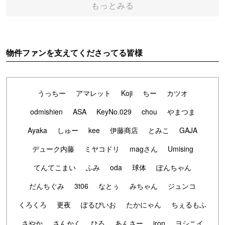
もっとみる
物件ファンを支えてくださってる皆様
うっちー
アマレット
Koji
ちー
カツオ
odmishien
ASA
KeyNo.029
chou
やまつま
Ayaka
しゅー
kee
伊藤商店
とみこ
GAJA
デューク内藤
ミヤコドリ
magさん
Umising
てんてこまい
ふみ
oda
球体
ぽんちゃん
だんちぐみ
3t06
なとぅ
みちゃん
ジュンコ
くろくろ
更夜
ぽるぴいお
たかにゃん
ちぇるもふ
さやか
さんかく
ひろ
あんさー
iron
ヨシニイ