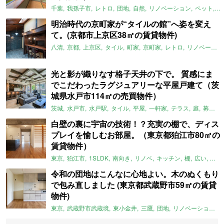
千葉
我孫子市
レトロ
団地
自然
リノベーション
ペット
ラ
明治時代の京町家が“タイルの館”へ姿を変え
て。(京都市上京区38㎡の賃貸物件)
八清
京都
上京区
タイル
町家
京町家
レトロ
リノベーション
光と影が織りなす格子天井の下で。 質感にま
でこだわったラグジュアリーな平屋戸建て（茨
城県水戸市114㎡の売買物件）
茨城
水戸市
水戸駅
タイル
平屋
一軒家
テラス
庭
募集中
白壁の裏に宇宙の技術！？充実の棚で、ディス
プレイを愉しむお部屋。（東京都狛江市80㎡の
賃貸物件）
東京
狛江市
1SLDK
南向き
リノベ
キッチン
棚
広い
ガイ
令和の団地はこんなに心地よい。木のぬくもり
で包み直しました (東京都武蔵野市59㎡の賃貸
物件)
東京
武蔵野市武蔵境
東小金井
三鷹
団地
リノベーション