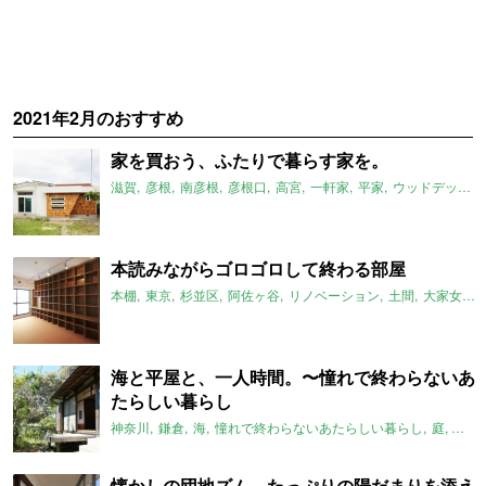
2021年2月のおすすめ
家を買おう、ふたりで暮らす家を。
滋賀
彦根
南彦根
彦根口
高宮
一軒家
平家
ウッドデッキ
本読みながらゴロゴロして終わる部屋
本棚
東京
杉並区
阿佐ヶ谷
リノベーション
土間
大家女子
海と平屋と、一人時間。〜憧れで終わらないあ
たらしい暮らし
神奈川
鎌倉
海
憧れで終わらないあたらしい暮らし
庭
古民
懐かしの団地ズム、たっぷりの陽だまりを添え