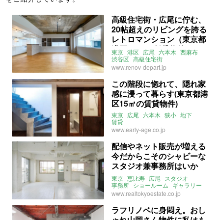
高級住宅街・広尾に佇む、
20帖超えのリビングを誇る
レトロマンション（東京都
港区 54㎡の賃貸物件）
東京
港区
広尾
六本木
西麻布
渋谷区
高級住宅街
リノベマンション
海外ライク
www.renov-depart.jp
躯体現し
関東
リノベ百貨店
賃貸
この階段に惚れて、隠れ家
感に浸って暮らす(東京都港
区15㎡の賃貸物件)
東京
広尾
六本木
狭小
地下
賃貸
www.early-age.co.jp
配信やネット販売が増える
今だからこそのシャビーな
スタジオ兼事務所はいか
が？(東京都渋谷区208㎡の
東京
恵比寿
広尾
スタジオ
賃貸物件)
事務所
ショールーム
ギャラリー
賃貸
www.realtokyoestate.co.jp
ラフリノベに身悶え。おし
ゃれ山岡さん物件に私はも