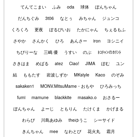
てんてこまい
ふみ
oda
球体
ぽんちゃん
だんちぐみ
3t06
なとぅ
みちゃん
ジュンコ
くろくろ
更夜
ぽるぴいお
たかにゃん
ちぇるもふ
さやか
さんかく
ひろ
あんさー
iron
ヨシニイ
ちびりーな
三嶋 優
うすい
のぶ
ﾈｺﾁｬﾝのｶﾘﾝﾄ
さきはま
めばる
atez
Ciao!
JIMA
ぽむ
ユン
結
ももたす
岩波しずか
MKstyle
Kaco
のぞみ
sakaken1
MONV.MitsuMame・おもや
ひろみっち
fumi
mamune
blackkite
masako.o
おさるー
ぽんちゃん
よーじ
ともりん
たけくま
かげまる
わらび
川島あゆみ
theゆうこ
シーサイド
きんちゃん
mee
なわとび
花火丸
霜月