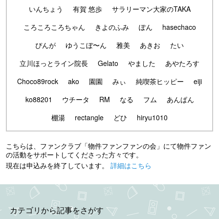
いんちょう
有賀 悠歩
サラリーマン大家のTAKA
ころころころちゃん
きよのふみ
ぽん
hasechaco
ぴんが
ゆうこぼ〜ん
雅美
あきお
たい
立川ほっとライン院長
Gelato
やました
あやたろす
Choco89rock
ako
園園
みぃ
純喫茶ヒッピー
eiji
ko88201
ウチータ
RM
なる
フム
あんぱん
棚湯
rectangle
どひ
hiryu1010
こちらは、ファンクラブ「物件ファンファンの会」にて物件ファン
の活動をサポートしてくださった方々です。
現在は申込みを終了しています。
詳細はこちら
カテゴリから記事をさがす