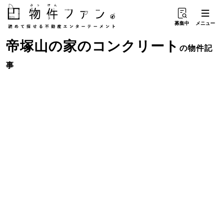
募集中
メニュー
帝塚山の家
の
コンクリート
の物件記
事