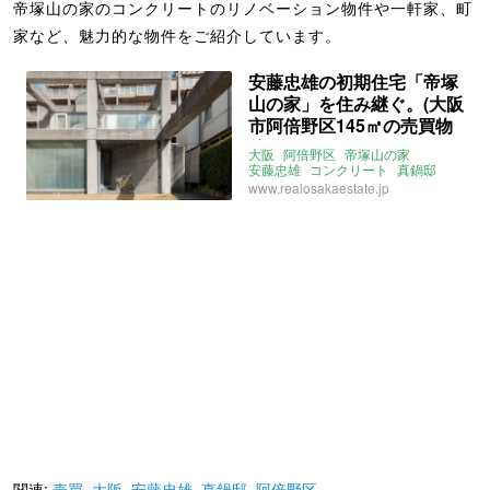
帝塚山の家のコンクリートのリノベーション物件や一軒家、町
家など、魅力的な物件をご紹介しています。
安藤忠雄の初期住宅「帝塚
山の家」を住み継ぐ。(大阪
市阿倍野区145㎡の売買物
件)
大阪
阿倍野区
帝塚山の家
安藤忠雄
コンクリート
真鍋邸
売買
www.realosakaestate.jp
関連:
売買
,
大阪
,
安藤忠雄
,
真鍋邸
,
阿倍野区