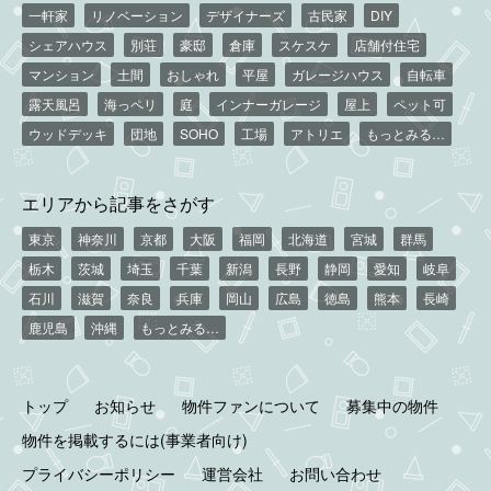
一軒家
リノベーション
デザイナーズ
古民家
DIY
シェアハウス
別荘
豪邸
倉庫
スケスケ
店舗付住宅
マンション
土間
おしゃれ
平屋
ガレージハウス
自転車
露天風呂
海っペリ
庭
インナーガレージ
屋上
ペット可
ウッドデッキ
団地
SOHO
工場
アトリエ
もっとみる…
エリアから記事をさがす
東京
神奈川
京都
大阪
福岡
北海道
宮城
群馬
栃木
茨城
埼玉
千葉
新潟
長野
静岡
愛知
岐阜
石川
滋賀
奈良
兵庫
岡山
広島
徳島
熊本
長崎
鹿児島
沖縄
もっとみる…
トップ
お知らせ
物件ファンについて
募集中の物件
物件を掲載するには(事業者向け)
プライバシーポリシー
運営会社
お問い合わせ