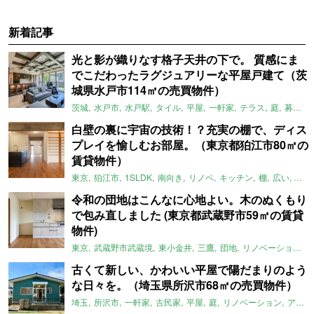
新着記事
光と影が織りなす格子天井の下で。 質感にま
でこだわったラグジュアリーな平屋戸建て（茨
城県水戸市114㎡の売買物件）
茨城
水戸市
水戸駅
タイル
平屋
一軒家
テラス
庭
募集中
白壁の裏に宇宙の技術！？充実の棚で、ディス
プレイを愉しむお部屋。（東京都狛江市80㎡の
賃貸物件）
東京
狛江市
1SLDK
南向き
リノベ
キッチン
棚
広い
ガイ
令和の団地はこんなに心地よい。木のぬくもり
で包み直しました (東京都武蔵野市59㎡の賃貸
物件)
東京
武蔵野市武蔵境
東小金井
三鷹
団地
リノベーション
古くて新しい、かわいい平屋で陽だまりのよう
な日々を。（埼玉県所沢市68㎡の売買物件）
埼玉
所沢市
一軒家
古民家
平屋
庭
リノベーション
アメリカンハウス