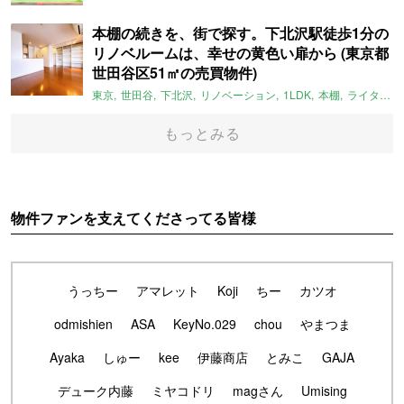
本棚の続きを、街で探す。下北沢駅徒歩1分の
リノベルームは、幸せの黄色い扉から (東京都
世田谷区51㎡の売買物件)
東京
世田谷
下北沢
リノベーション
1LDK
本棚
ライター：ほしりょうこ
もっとみる
物件ファンを支えてくださってる皆様
うっちー
アマレット
Koji
ちー
カツオ
odmishien
ASA
KeyNo.029
chou
やまつま
Ayaka
しゅー
kee
伊藤商店
とみこ
GAJA
デューク内藤
ミヤコドリ
magさん
Umising