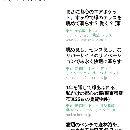
まさに都心のエアポケッ
ト。市ヶ谷で緑のテラスを
眺めて暮らす？ 働く？ (東
京都新宿区30㎡の賃貸物
東京
新宿区
市ヶ谷
件)
リノベーション
眺望
テラス
ワンルーム
事務所利用可
www.realtokyoestate.co.jp
SOHO可
一人暮らし
賃貸
眺め良し、センス良し、な
リバーサイドのリノベーシ
ョンで末永く快適に暮らす
（東京都新宿区33㎡の売買
東京
新宿区
市ヶ谷
四ツ谷
物件）
リノベーション
水っぺり
ペット
ナチュラル
ライター：葱山紫蘇子
kurashireno01.rebita.co.jp
株式会社リビタ
売買
1年を通して緑あふれる、
私だけの都心の森(東京都新
宿区22㎡の賃貸物件)
東京
新宿区
市ヶ谷
牛込柳町
曙橋
ワンルーム
リノベーション
ライター：ほしりょうこ
賃貸
rent.re-ism.co.jp
窓辺のベンチで森林浴を。