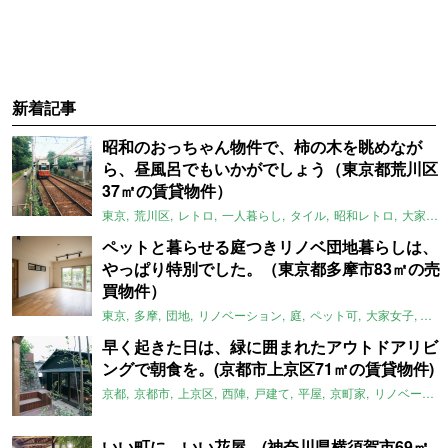
新着記事
昭和のおっちゃん物件で、柿の木を眺めなが
ら、昼風呂でもいかがでしょう（東京都荒川区
37㎡の賃貸物件）
東京
荒川区
レトロ
一人暮らし
タイル
昭和レトロ
大家女子
ペットと暮らせる庭つきリノベ団地暮らしは、
やっぱり特別でした。（東京都多摩市83㎡の売
買物件）
東京
多摩
団地
リノベーション
庭
ペット可
大家女子
団地
早く起きた日は、緑に囲まれたアウトドアリビ
ングで朝食を。(京都市上京区71㎡の賃貸物件)
京都
京都市
上京区
西陣
戸建て
平屋
京町家
リノベーション
いい町に、いい花屋。(神奈川県横須賀市69㎡