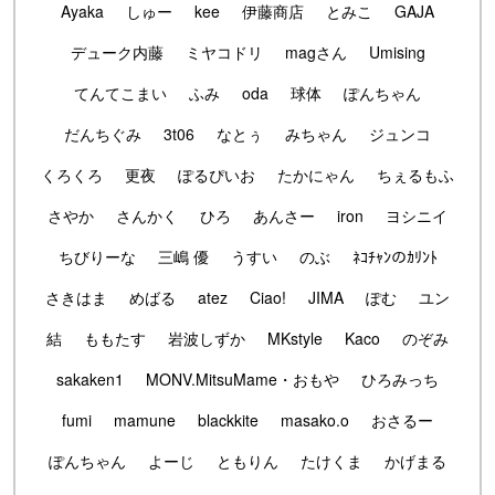
Ayaka
しゅー
kee
伊藤商店
とみこ
GAJA
デューク内藤
ミヤコドリ
magさん
Umising
てんてこまい
ふみ
oda
球体
ぽんちゃん
だんちぐみ
3t06
なとぅ
みちゃん
ジュンコ
くろくろ
更夜
ぽるぴいお
たかにゃん
ちぇるもふ
さやか
さんかく
ひろ
あんさー
iron
ヨシニイ
ちびりーな
三嶋 優
うすい
のぶ
ﾈｺﾁｬﾝのｶﾘﾝﾄ
さきはま
めばる
atez
Ciao!
JIMA
ぽむ
ユン
結
ももたす
岩波しずか
MKstyle
Kaco
のぞみ
sakaken1
MONV.MitsuMame・おもや
ひろみっち
fumi
mamune
blackkite
masako.o
おさるー
ぽんちゃん
よーじ
ともりん
たけくま
かげまる