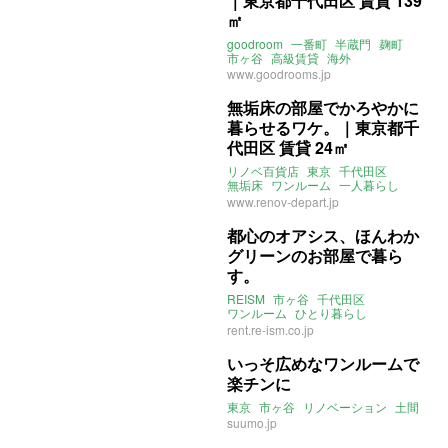
｜東京都千代田区 賃貸 139
㎡
goodroom
一番町
半蔵門
麹町
市ヶ谷
高級賃貸
海外
ホテルライク
ヌック
緑
東京
www.goodrooms.jp
無垢床の部屋でかろやかに
暮らせるワケ。｜東京都千
代田区 賃貸 24㎡
リノベ百貨店
東京
千代田区
無垢床
ワンルーム
一人暮らし
市ヶ谷
半蔵門
九段下
www.renov-depart.jp
都心のオアシス、ほんわか
グリーンのお部屋で暮ら
す。
REISM
市ヶ谷
千代田区
ワンルーム
ひとり暮らし
緑のある暮らし
アクセントクロス
rent.re-ism.co.jp
無垢材
いっそ広めなワンルームで
楽チンに
東京
市ヶ谷
リノベーション
土間
suumo.jp