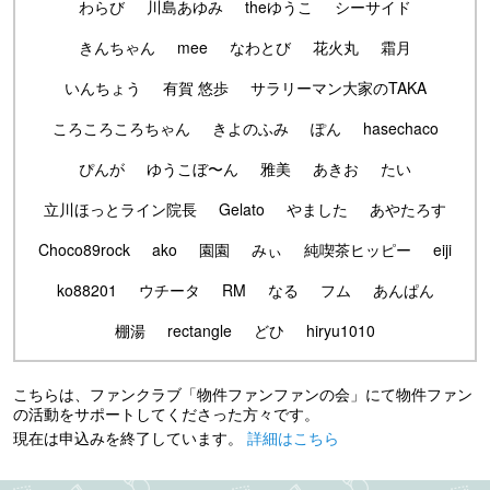
わらび
川島あゆみ
theゆうこ
シーサイド
きんちゃん
mee
なわとび
花火丸
霜月
いんちょう
有賀 悠歩
サラリーマン大家のTAKA
ころころころちゃん
きよのふみ
ぽん
hasechaco
ぴんが
ゆうこぼ〜ん
雅美
あきお
たい
立川ほっとライン院長
Gelato
やました
あやたろす
Choco89rock
ako
園園
みぃ
純喫茶ヒッピー
eiji
ko88201
ウチータ
RM
なる
フム
あんぱん
棚湯
rectangle
どひ
hiryu1010
こちらは、ファンクラブ「物件ファンファンの会」にて物件ファン
の活動をサポートしてくださった方々です。
現在は申込みを終了しています。
詳細はこちら