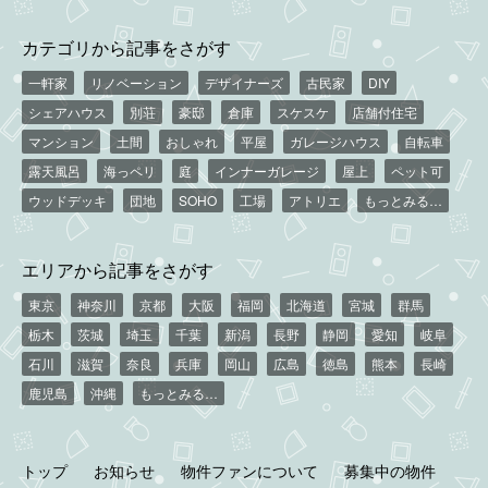
カテゴリから記事をさがす
一軒家
リノベーション
デザイナーズ
古民家
DIY
シェアハウス
別荘
豪邸
倉庫
スケスケ
店舗付住宅
マンション
土間
おしゃれ
平屋
ガレージハウス
自転車
露天風呂
海っペリ
庭
インナーガレージ
屋上
ペット可
ウッドデッキ
団地
SOHO
工場
アトリエ
もっとみる…
エリアから記事をさがす
東京
神奈川
京都
大阪
福岡
北海道
宮城
群馬
栃木
茨城
埼玉
千葉
新潟
長野
静岡
愛知
岐阜
石川
滋賀
奈良
兵庫
岡山
広島
徳島
熊本
長崎
鹿児島
沖縄
もっとみる…
トップ
お知らせ
物件ファンについて
募集中の物件