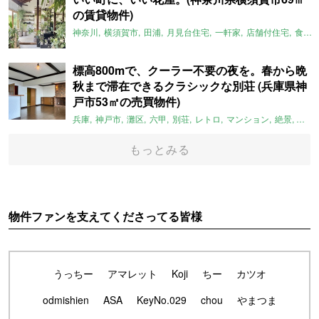
の賃貸物件)
神奈川
横須賀市
田浦
月見台住宅
一軒家
店舗付住宅
食住近接
標高800mで、クーラー不要の夜を。春から晩
秋まで滞在できるクラシックな別荘 (兵庫県神
戸市53㎡の売買物件)
兵庫
神戸市
灘区
六甲
別荘
レトロ
マンション
絶景
避暑
もっとみる
物件ファンを支えてくださってる皆様
うっちー
アマレット
Koji
ちー
カツオ
odmishien
ASA
KeyNo.029
chou
やまつま