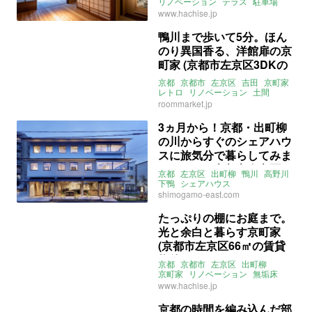
リノベーション
テラス
駐車場
邸宅
囲炉裏
八清
募集中
売買
www.hachise.jp
鴨川まで歩いて5分。ほん
のり異国香る、洋館扉の京
町家 (京都市左京区3DKの
賃貸物件)
京都
京都市
左京区
吉田
京町家
レトロ
リノベーション
土間
アトリエ利用可
ルームマーケット
roommarket.jp
賃貸
3ヵ月から！京都・出町柳
の川からすぐのシェアハウ
スに旅気分で暮らしてみま
せんか？（京都市左京区7
京都
左京区
出町柳
鴨川
高野川
㎡～の賃貸物件）
下鴨
シェアハウス
シェアオフィス
募集中
賃貸
shimogamo-east.com
たっぷりの棚にお庭まで。
光と余白と暮らす京町家
(京都市左京区66㎡の賃貸
物件)
京都
京都市
左京区
出町柳
京町家
リノベーション
無垢床
床暖房
吹抜け
庭
棚
事業利用可
www.hachise.jp
八清
賃貸
京都の時間を編み込んだ部