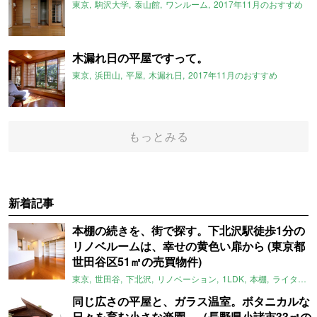
東京
駒沢大学
泰山館
ワンルーム
2017年11月のおすすめ
木漏れ日の平屋ですって。
東京
浜田山
平屋
木漏れ日
2017年11月のおすすめ
もっとみる
新着記事
本棚の続きを、街で探す。下北沢駅徒歩1分の
リノベルームは、幸せの黄色い扉から (東京都
世田谷区51㎡の売買物件)
東京
世田谷
下北沢
リノベーション
1LDK
本棚
ライター：ほしりょうこ
同じ広さの平屋と、ガラス温室。ボタニカルな
日々を育む小さな楽園。（長野県小諸市33㎡の