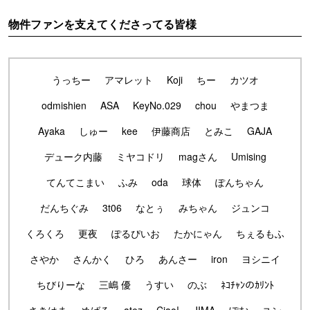
物件ファンを支えてくださってる皆様
うっちー
アマレット
Koji
ちー
カツオ
odmishien
ASA
KeyNo.029
chou
やまつま
Ayaka
しゅー
kee
伊藤商店
とみこ
GAJA
デューク内藤
ミヤコドリ
magさん
Umising
てんてこまい
ふみ
oda
球体
ぽんちゃん
だんちぐみ
3t06
なとぅ
みちゃん
ジュンコ
くろくろ
更夜
ぽるぴいお
たかにゃん
ちぇるもふ
さやか
さんかく
ひろ
あんさー
iron
ヨシニイ
ちびりーな
三嶋 優
うすい
のぶ
ﾈｺﾁｬﾝのｶﾘﾝﾄ