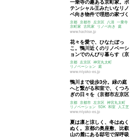
一乗寺の趣ある京町家。ポ
テンシャル王みたいなリノ
ベ向き物件で理想の家づく
りを (京都市左京区55㎡の
京都
京都市
左京区
八清
一乗寺
売買物件)
京町家
古民家
リノベ向き
庭
古建具
古道具
レトロ
売買
www.hachise.jp
花々を愛で、ひなたぼっ
こ。鴨川近くのリノベーシ
ョンでのんびり暮らす（京
都市左京区82.42㎡の売買
京都
左京区
神宮丸太町
物件）
リノベーション
庭
ライター：葱山紫蘇子
www.miyako-es.jp
みやこエステート
売買
鴨川まで徒歩3分。緑の庭
へと繋がる和室で、くつろ
ぎの日々を（京都市左京区
95㎡の売買物件）
京都
京都市
左京区
神宮丸太町
リノベーション
5DK
和室
人工芝
庭
鴨川
京都大学
2階建て
www.miyako-es.jp
一軒家
みやこエステート
売買
夏は凛と涼しく、冬はぬく
ぬく。京都の奥座敷、比叡
山の麓にある邸宅で深呼吸