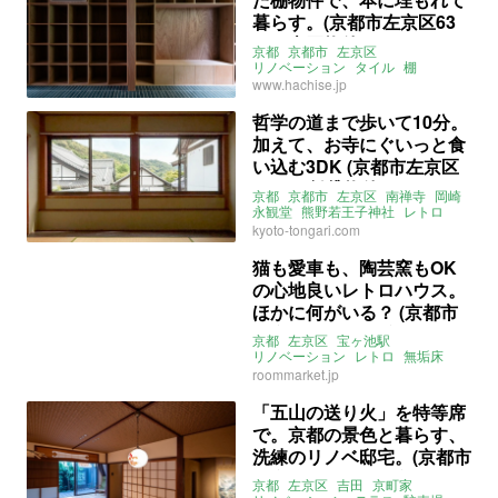
暮らす。(京都市左京区63
㎡の売買物件)
京都
京都市
左京区
リノベーション
タイル
棚
カーペット
庭
1LDK
八清
売買
www.hachise.jp
哲学の道まで歩いて10分。
加えて、お寺にぐいっと食
い込む3DK (京都市左京区
63㎡の賃貸物件)
京都
京都市
左京区
南禅寺
岡崎
永観堂
熊野若王子神社
レトロ
リノベーション
テラスハウス
kyoto-tongari.com
ペット飼育相談可
3DK
賃貸
猫も愛車も、陶芸窯もOK
の心地良いレトロハウス。
ほかに何がいる？ (京都市
左京区3DKの賃貸物件)
京都
左京区
宝ヶ池駅
リノベーション
レトロ
無垢床
駐車場
アトリエ
roommarket.jp
ペット飼育相談可
陶芸窯設置可
賃貸
3DK
一人暮らし
二人暮らし
「五山の送り火」を特等席
ルームマーケット
賃貸
で。京都の景色と暮らす、
洗練のリノベ邸宅。(京都市
左京区114㎡の賃貸物件)
京都
左京区
吉田
京町家