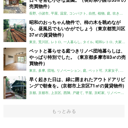
売買物件）
長野
小諸市
平屋
温室
コンパクト
自然
植物
庭
吹き抜け
昭和のおっちゃん物件で、柿の木を眺めなが
ら、昼風呂でもいかがでしょう（東京都荒川区
37㎡の賃貸物件）
東京
荒川区
レトロ
一人暮らし
タイル
昭和レトロ
大家女子
ペットと暮らせる庭つきリノベ団地暮らしは、
やっぱり特別でした。（東京都多摩市83㎡の売
買物件）
東京
多摩
団地
リノベーション
庭
ペット可
大家女子
団地
早く起きた日は、緑に囲まれたアウトドアリビ
ングで朝食を。(京都市上京区71㎡の賃貸物件)
京都
京都市
上京区
西陣
戸建て
平屋
京町家
リノベーション
もっとみる