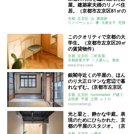
屋。建築家夫婦のリノベ住
居。（京都市左京区81㎡の
売買物件）
京都
左京区
山
建築家
リノベーション
襖
大家女子
売買
このクオリティで京都の大
学生。（京都市左京区20㎡
の賃貸物件）
京都
左京区
二軒茶屋
京都産業大学
一人暮らし
無垢
ヘリンボーン
linea
募集中
賃貸
www.linea.casa
銀閣寺近くの平屋の、ほん
のり大正ロマンな窓辺で暮
れなずむ。(京都市左京区
3Kの賃貸物件)
京都
左京区
roommarket
戸建て
古民家
平屋
土間
レトロ
ルームマーケット
賃貸
roommarket.jp
光と梁と、静かな中庭。表
現のためにひらかれた、京
都の平屋のスタジオ。（京
都市左京区32㎡のレンタル
京都
左京区
一乗寺