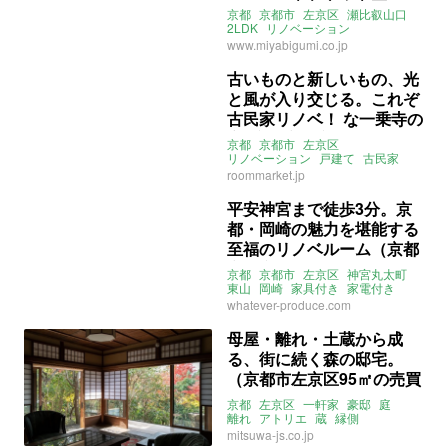
しよう（京都市左京区63㎡
京都
京都市
左京区
瀬比叡山口
の売買物件）
2LDK
リノベーション
クローゼット
木
無垢
自然
1階
www.miyabigumi.co.jp
募集中
売買
古いものと新しいもの、光
と風が入り交じる。これぞ
古民家リノベ！ な一乗寺の
家 (京都市左京区52㎡の賃
京都
京都市
左京区
貸物件)
リノベーション
戸建て
古民家
賃貸
無垢床
テラス
庭
roommarket.jp
ルームマーケット
賃貸
平安神宮まで徒歩3分。京
都・岡崎の魅力を堪能する
至福のリノベルーム（京都
市左京区22㎡の売買物件）
京都
京都市
左京区
神宮丸太町
東山
岡崎
家具付き
家電付き
レトロ
ヴィンテージマンション
whatever-produce.com
リノベーション
ワンルーム
ライター：山中みく
売買
母屋・離れ・土蔵から成
る、街に続く森の邸宅。
（京都市左京区95㎡の売買
物件）
京都
左京区
一軒家
豪邸
庭
離れ
アトリエ
蔵
縁側
リノベーション
ウッドデッキ
mitsuwa-js.co.jp
関西
募集中
売買