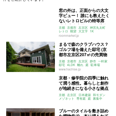
窓の外は、正面からの大文
字ビュー！ 誰にも教えたく
ないレトロビルの特等席
(京都市左京区1Kの賃貸物
京都
京都市
左京区
神宮丸太町
件)
レトロ
眺望
大文字
1K
一人暮らし
ルームマーケット
roommarket.jp
賃貸
まるで森のクラブハウス？
ゴルフ場を備えた邸宅 (京
都市左京区207㎡の売買物
件)
京都
京都市
左京区
静市
一軒家
邸宅
4LDK
離れ
庭
駐車場
ウッドデッキ
ゴルフ場
ロフト
www.hachise.jp
八清
売買
京都・修学院の四季に触れ
て潤う感性。暮らしと創作
が地続きになる小さな拠点
（京都市左京区41㎡の賃貸
京都
左京区
日本建築
和モダン
物件）
メゾネット
専有庭
庭
募集中
賃貸
ブルーのタイルを敷き詰め
た棚物件で、本に埋もれて