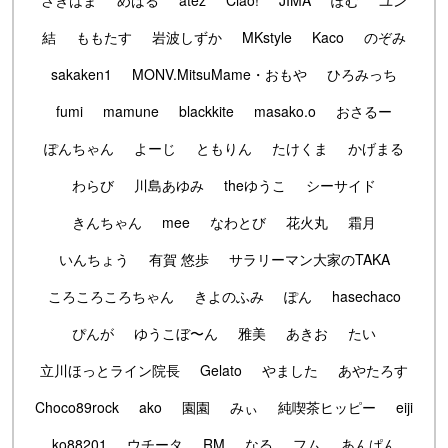
さきはま
めばる
atez
Ciao!
JIMA
ぽむ
ユン
結
ももたす
岩波しずか
MKstyle
Kaco
のぞみ
sakaken1
MONV.MitsuMame・おもや
ひろみっち
fumi
mamune
blackkite
masako.o
おさるー
ぽんちゃん
よーじ
ともりん
たけくま
かげまる
わらび
川島あゆみ
theゆうこ
シーサイド
きんちゃん
mee
なわとび
花火丸
霜月
いんちょう
有賀 悠歩
サラリーマン大家のTAKA
ころころころちゃん
きよのふみ
ぽん
hasechaco
ぴんが
ゆうこぼ〜ん
雅美
あきお
たい
立川ほっとライン院長
Gelato
やました
あやたろす
Choco89rock
ako
園園
みぃ
純喫茶ヒッピー
eiji
ko88201
ウチータ
RM
なる
フム
あんぱん