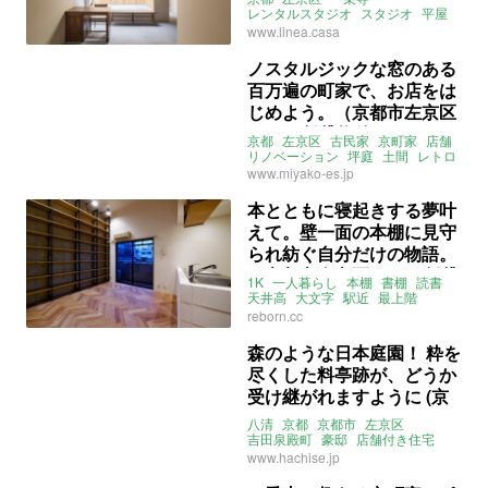
スタジオ）
レンタルスタジオ
スタジオ
平屋
ギャラリー
大家女子
linea
www.linea.casa
募集中
ノスタルジックな窓のある
百万遍の町家で、お店をは
じめよう。（京都市左京区
59㎡の賃貸物件）
京都
左京区
古民家
京町家
店舗
リノベーション
坪庭
土間
レトロ
みやこエステート
募集中
賃貸
www.miyako-es.jp
本とともに寝起きする夢叶
えて。壁一面の本棚に見守
られ紡ぐ自分だけの物語。
（京都市左京区22㎡の賃貸
1K
一人暮らし
本棚
書棚
読書
物件）
天井高
大文字
駅近
最上階
フローリング
ヘリンボーン
reborn.cc
リノベ
京都
左京区
高野東開町
市バス
高野停
叡山電鉄
茶山駅
森のような日本庭園！ 粋を
ライター：増成かおり
尽くした料亭跡が、どうか
リボーンキューブ
募集中
賃貸
受け継がれますように (京
都市左京区512㎡の売買物
八清
京都
京都市
左京区
件)
吉田泉殿町
豪邸
店舗付き住宅
日本家屋
庭
地下
縁側
古民家
www.hachise.jp
ライター：葱山紫蘇子
売買