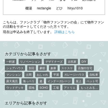
棚湯
rectangle
どひ
hiryu1010
こちらは、ファンクラブ「物件ファンファンの会」にて物件ファン
の活動をサポートしてくださった方々です。
現在は申込みを終了しています。
詳細はこちら
カテゴリから記事をさがす
一軒家
リノベーション
デザイナーズ
古民家
DIY
シェアハウス
別荘
豪邸
倉庫
スケスケ
店舗付住宅
マンション
土間
おしゃれ
平屋
ガレージハウス
自転車
露天風呂
海っペリ
庭
インナーガレージ
屋上
ペット可
ウッドデッキ
団地
SOHO
工場
アトリエ
もっとみる…
エリアから記事をさがす