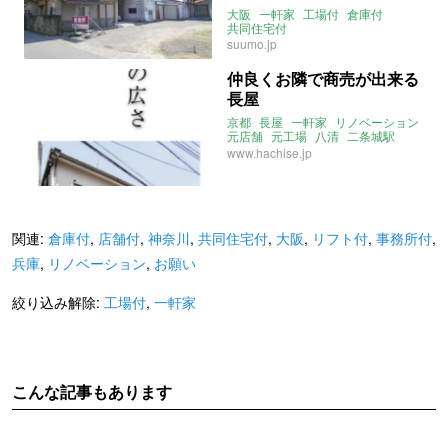
大阪
一軒家
工場付
倉庫付
共同住宅付
suumo.jp
仲良くお隣で商売が出来る
長屋
京都
長屋
一軒家
リノベーション
元店舗
元工場
八清
二条城駅
角地
住居付
店舗付
工場付
www.hachise.jp
関連:
倉庫付
,
店舗付
,
神奈川
,
共同住宅付
,
大阪
,
リフト付
,
事務所付
,
兵庫
,
リノベーション
,
お願い
絞り込み解除:
工場付
,
一軒家
こんな記事もあります