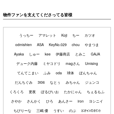
物件ファンを支えてくださってる皆様
うっちー
アマレット
Koji
ちー
カツオ
odmishien
ASA
KeyNo.029
chou
やまつま
Ayaka
しゅー
kee
伊藤商店
とみこ
GAJA
デューク内藤
ミヤコドリ
magさん
Umising
てんてこまい
ふみ
oda
球体
ぽんちゃん
だんちぐみ
3t06
なとぅ
みちゃん
ジュンコ
くろくろ
更夜
ぽるぴいお
たかにゃん
ちぇるもふ
さやか
さんかく
ひろ
あんさー
iron
ヨシニイ
ちびりーな
三嶋 優
うすい
のぶ
ﾈｺﾁｬﾝのｶﾘﾝﾄ