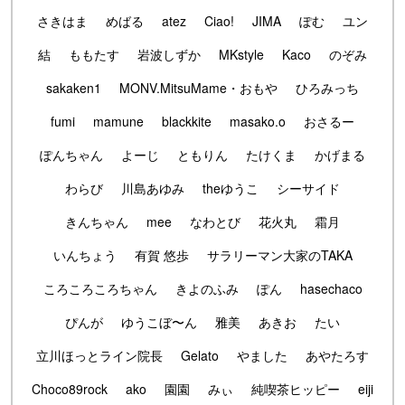
さきはま
めばる
atez
Ciao!
JIMA
ぽむ
ユン
結
ももたす
岩波しずか
MKstyle
Kaco
のぞみ
sakaken1
MONV.MitsuMame・おもや
ひろみっち
fumi
mamune
blackkite
masako.o
おさるー
ぽんちゃん
よーじ
ともりん
たけくま
かげまる
わらび
川島あゆみ
theゆうこ
シーサイド
きんちゃん
mee
なわとび
花火丸
霜月
いんちょう
有賀 悠歩
サラリーマン大家のTAKA
ころころころちゃん
きよのふみ
ぽん
hasechaco
ぴんが
ゆうこぼ〜ん
雅美
あきお
たい
立川ほっとライン院長
Gelato
やました
あやたろす
Choco89rock
ako
園園
みぃ
純喫茶ヒッピー
eiji