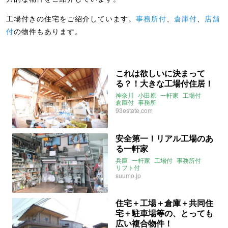
工場付きの住宅をご紹介しています。
事務所付
、
倉庫付
、
店舗
付
の物件もあります。
これは欲しいに決まって
る？！大きな工場付住居！
神奈川
小田原
一軒家
工場付
倉庫付
事務所
93estate.com
安全第一！リアル工場のあ
る一軒家
兵庫
一軒家
工場付
事務所付
リフト付
suumo.jp
住宅＋工場＋倉庫＋共同住
宅＋駐車場等の、とっても
広い複合物件！