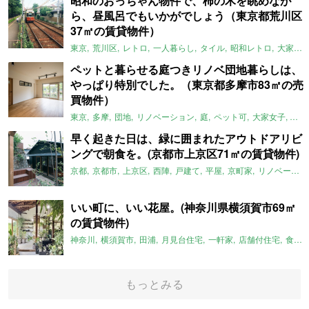
昭和のおっちゃん物件で、柿の木を眺めなが
ら、昼風呂でもいかがでしょう（東京都荒川区
37㎡の賃貸物件）
東京
荒川区
レトロ
一人暮らし
タイル
昭和レトロ
大家女子
ペットと暮らせる庭つきリノベ団地暮らしは、
やっぱり特別でした。（東京都多摩市83㎡の売
買物件）
東京
多摩
団地
リノベーション
庭
ペット可
大家女子
団地
早く起きた日は、緑に囲まれたアウトドアリビ
ングで朝食を。(京都市上京区71㎡の賃貸物件)
京都
京都市
上京区
西陣
戸建て
平屋
京町家
リノベーション
いい町に、いい花屋。(神奈川県横須賀市69㎡
の賃貸物件)
神奈川
横須賀市
田浦
月見台住宅
一軒家
店舗付住宅
食住近接
もっとみる