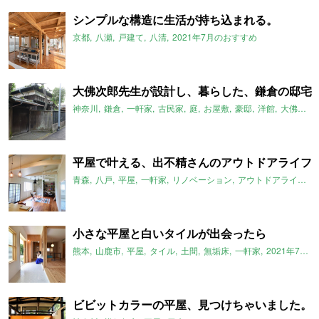
シンプルな構造に生活が持ち込まれる。
京都
八瀬
戸建て
八清
2021年7月のおすすめ
大佛次郎先生が設計し、暮らした、鎌倉の邸宅
神奈川
鎌倉
一軒家
古民家
庭
お屋敷
豪邸
洋館
大佛次郎
平屋で叶える、出不精さんのアウトドアライフ
青森
八戸
平屋
一軒家
リノベーション
アウトドアライフ
小さな平屋と白いタイルが出会ったら
熊本
山鹿市
平屋
タイル
土間
無垢床
一軒家
2021年7月のおすすめ
ビビットカラーの平屋、見つけちゃいました。