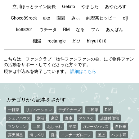
立川ほっとライン院長
Gelato
やました
あやたろす
Choco89rock
ako
園園
みぃ
純喫茶ヒッピー
eiji
ko88201
ウチータ
RM
なる
フム
あんぱん
棚湯
rectangle
どひ
hiryu1010
こちらは、ファンクラブ「物件ファンファンの会」にて物件ファン
の活動をサポートしてくださった方々です。
現在は申込みを終了しています。
詳細はこちら
カテゴリから記事をさがす
一軒家
リノベーション
デザイナーズ
古民家
DIY
シェアハウス
別荘
豪邸
倉庫
スケスケ
店舗付住宅
マンション
土間
おしゃれ
平屋
ガレージハウス
自転車
露天風呂
海っペリ
庭
インナーガレージ
屋上
ペット可