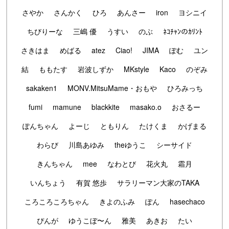
さやか
さんかく
ひろ
あんさー
iron
ヨシニイ
ちびりーな
三嶋 優
うすい
のぶ
ﾈｺﾁｬﾝのｶﾘﾝﾄ
さきはま
めばる
atez
Ciao!
JIMA
ぽむ
ユン
結
ももたす
岩波しずか
MKstyle
Kaco
のぞみ
sakaken1
MONV.MitsuMame・おもや
ひろみっち
fumi
mamune
blackkite
masako.o
おさるー
ぽんちゃん
よーじ
ともりん
たけくま
かげまる
わらび
川島あゆみ
theゆうこ
シーサイド
きんちゃん
mee
なわとび
花火丸
霜月
いんちょう
有賀 悠歩
サラリーマン大家のTAKA
ころころころちゃん
きよのふみ
ぽん
hasechaco
ぴんが
ゆうこぼ〜ん
雅美
あきお
たい