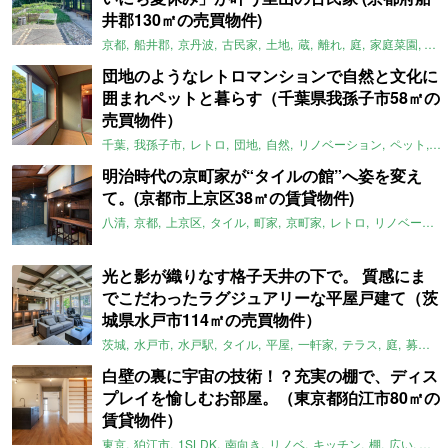
井郡130㎡の売買物件)
京都
船井郡
京丹波
古民家
土地
蔵
離れ
庭
家庭菜園
倉
団地のようなレトロマンションで自然と文化に
囲まれペットと暮らす（千葉県我孫子市58㎡の
売買物件）
千葉
我孫子市
レトロ
団地
自然
リノベーション
ペット
ラ
明治時代の京町家が“タイルの館”へ姿を変え
て。(京都市上京区38㎡の賃貸物件)
八清
京都
上京区
タイル
町家
京町家
レトロ
リノベーション
光と影が織りなす格子天井の下で。 質感にま
でこだわったラグジュアリーな平屋戸建て（茨
城県水戸市114㎡の売買物件）
茨城
水戸市
水戸駅
タイル
平屋
一軒家
テラス
庭
募集中
白壁の裏に宇宙の技術！？充実の棚で、ディス
プレイを愉しむお部屋。（東京都狛江市80㎡の
賃貸物件）
東京
狛江市
1SLDK
南向き
リノベ
キッチン
棚
広い
ガイ