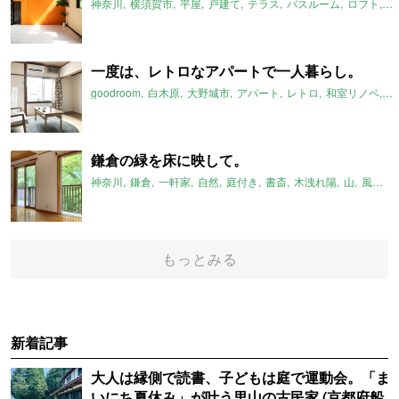
神奈川
横須賀市
平屋
戸建て
テラス
バスルーム
ロフト
E
一度は、レトロなアパートで一人暮らし。
goodroom
白木原
大野城市
アパート
レトロ
和室リノベ
一
鎌倉の緑を床に映して。
神奈川
鎌倉
一軒家
自然
庭付き
書斎
木洩れ陽
山
風通し
もっとみる
新着記事
大人は縁側で読書、子どもは庭で運動会。「ま
いにち夏休み」が叶う里山の古民家 (京都府船