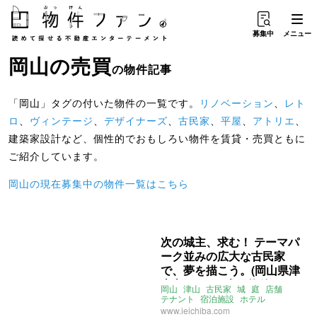
募集中
メニュー
岡山
の
売買
の物件記事
「岡山」タグの付いた物件の一覧です。
リノベーション
、
レト
ロ
、
ヴィンテージ
、
デザイナーズ
、
古民家
、
平屋
、
アトリエ
、
建築家設計など、個性的でおもしろい物件を賃貸・売買ともに
ご紹介しています。
岡山の現在募集中の物件一覧はこちら
次の城主、求む！ テーマパ
ーク並みの広大な古民家
で、夢を描こう。(岡山県津
山市201㎡の売買物件)
岡山
津山
古民家
城
庭
店舗
テナント
宿泊施設
ホテル
大家女子
売買
www.ieichiba.com