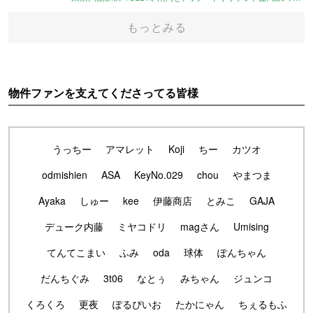
もっとみる
物件ファンを支えてくださってる皆様
うっちー
アマレット
Koji
ちー
カツオ
odmishien
ASA
KeyNo.029
chou
やまつま
Ayaka
しゅー
kee
伊藤商店
とみこ
GAJA
デューク内藤
ミヤコドリ
magさん
Umising
てんてこまい
ふみ
oda
球体
ぽんちゃん
だんちぐみ
3t06
なとぅ
みちゃん
ジュンコ
くろくろ
更夜
ぽるぴいお
たかにゃん
ちぇるもふ