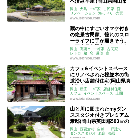
ベ済み平屋 (岡山県岡山市
の売買物件)
岡山
犬島
一軒家
古民家
庭
リノベーション
海っぺり
売買
www.ieichiba.com
蔵の中にすごいオマケ付き
の絶景古民家、憧れのスロ
ーライフに手が届きそう。
（岡山県高梁市149㎡の売
岡山
高梁市
一軒家
古民家
買物件）
レトロ
蔵
窯
縁側
庭
リノベーション
タイル
DIY
www.ieichiba.com
四国・中国
売買
カフェ&イベントスペース
にリノベされた桜並木の街
道沿い店舗付住宅(岡山県真
庭郡約210㎡の売買物件)
岡山
新庄
一軒家
店舗付住宅
カフェ
イベントスペース
土間
売買
www.ieichiba.com
山と川に囲まれたmyダン
ススタジオ付きプレミアム
豪邸(岡山県英田郡583㎡の
売買物件)
岡山
西粟倉村
自然
一戸建て
ダンススタジオ
豪邸
売買
suumo.jp