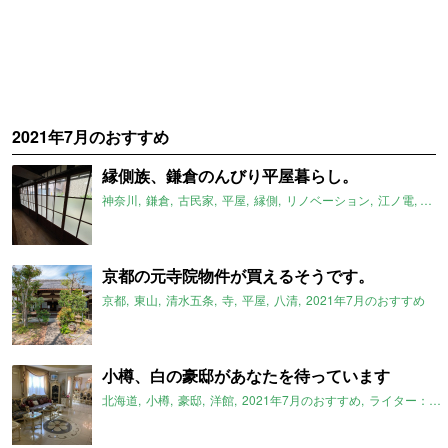
2021年7月のおすすめ
縁側族、鎌倉のんびり平屋暮らし。
神奈川
鎌倉
古民家
平屋
縁側
リノベーション
江ノ電
スト
京都の元寺院物件が買えるそうです。
京都
東山
清水五条
寺
平屋
八清
2021年7月のおすすめ
小樽、白の豪邸があなたを待っています
北海道
小樽
豪邸
洋館
2021年7月のおすすめ
ライター：葱山紫蘇子