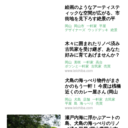
絵画のようなアーティステ
ィックな空間が広がる、市
街地を見下ろす絶景の平
屋。（岡山市中区237㎡の
岡山
岡山市
一軒家
平屋
売買物件）
デザイナーズ
ウッドデッキ
絶景
モダン
ヴィンテージ
ヘリテージ
インダストリアル
売買
木々に囲まれたリノベ済み
古民家を受け継ぎ、あなた
好みに育てあげませんか？
(岡山県久米郡129㎡の売買
岡山
美咲
一軒家
高台
物件)
ポツンと一軒家
古民家
売買
www.ieichiba.com
犬島の海っぺり物件がまさ
かのもう一軒！ 今度は桟橋
近くのカレー屋さん (岡山
市東区51㎡の売買物件)
岡山
犬島
店舗
一軒家
古民家
平屋
島
海っぺり
売買
www.ieichiba.com
瀬戸内海に浮かぶアートの
島、犬島の海っぺりのリノ