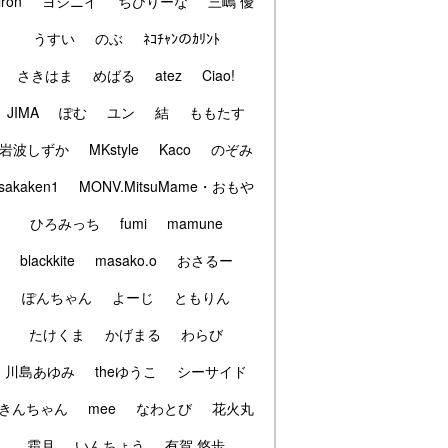
iron
ヨシニイ
ちびりーな
三嶋 優
うすい
のぶ
ﾈｺﾁｬﾝのｶﾘﾝﾄ
さきはま
めばる
atez
Ciao!
JIMA
ぽむ
ユン
結
ももたす
岩波しずか
MKstyle
Kaco
のぞみ
sakaken1
MONV.MitsuMame・おもや
ひろみっち
fumi
mamune
blackkite
masako.o
おさるー
ぽんちゃん
よーじ
ともりん
たけくま
かげまる
わらび
川島あゆみ
theゆうこ
シーサイド
きんちゃん
mee
なわとび
花火丸
霜月
いんちょう
有賀 悠歩