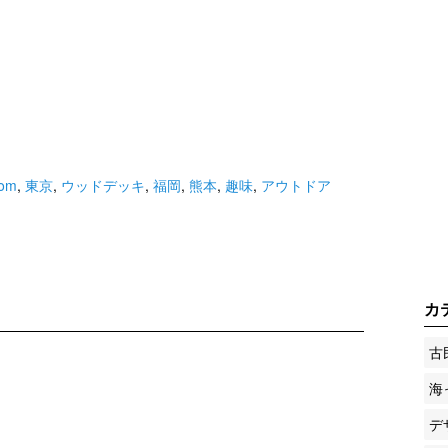
oom
,
東京
,
ウッドデッキ
,
福岡
,
熊本
,
趣味
,
アウトドア
カ
古
海
デ