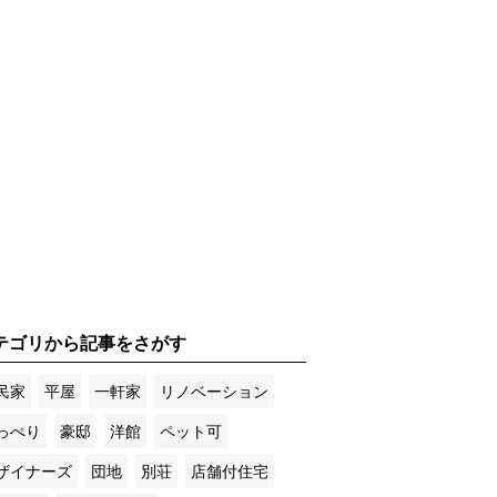
テゴリから記事をさがす
民家
平屋
一軒家
リノベーション
っぺり
豪邸
洋館
ペット可
ザイナーズ
団地
別荘
店舗付住宅