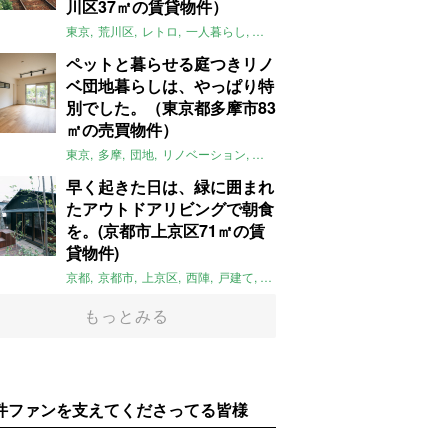
川区37㎡の賃貸物件）
東京
荒川区
レトロ
一人暮らし
タイル
昭和レトロ
大家女子
トダ
ペットと暮らせる庭つきリノ
ベ団地暮らしは、やっぱり特
別でした。（東京都多摩市83
㎡の売買物件）
東京
多摩
団地
リノベーション
庭
ペット可
大家女子
団地リノベ
早く起きた日は、緑に囲まれ
たアウトドアリビングで朝食
を。(京都市上京区71㎡の賃
貸物件)
京都
京都市
上京区
西陣
戸建て
平屋
京町家
リノベーション
庭
もっとみる
件ファンを支えてくださってる皆様