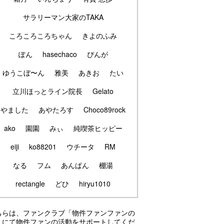
サラリーマン大家のTAKA
ころころころちゃん
きよのふみ
ぽん
hasechaco
ぴんが
ゆうこぼ〜ん
雅美
あきお
たい
立川ほっとライン院長
Gelato
やました
あやたろす
Choco89rock
ako
園園
みぃ
純喫茶ヒッピー
eiji
ko88201
ウチータ
RM
なる
フム
あんぱん
棚湯
rectangle
どひ
hiryu1010
ちらは、ファンクラブ「物件ファンファンの
」にて物件ファンの活動をサポートしてくだ