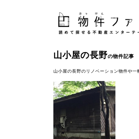
山小屋
の
長野
の物件記事
山小屋の長野のリノベーション物件や一