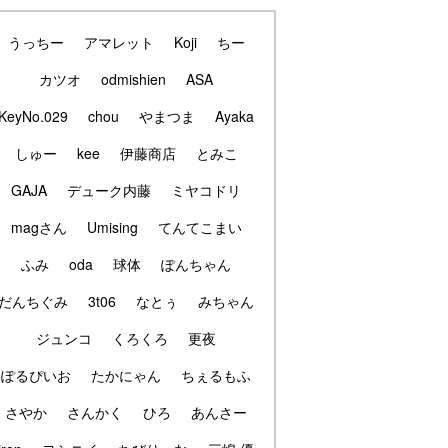
うっちー
アマレット
Koji
ちー
カツオ
odmishien
ASA
KeyNo.029
chou
やまつま
Ayaka
しゅー
kee
伊藤商店
とみこ
GAJA
デューク内藤
ミヤコドリ
magさん
Umising
てんてこまい
ふみ
oda
球体
ぽんちゃん
だんちぐみ
3t06
なとぅ
みちゃん
ジュンコ
くろくろ
更夜
ぽるぴいお
たかにゃん
ちぇるもふ
さやか
さんかく
ひろ
あんさー