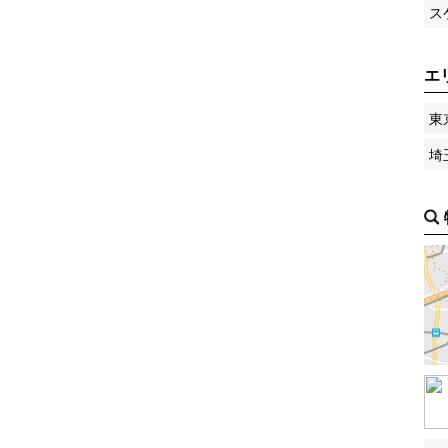
ス
エ
東
埼