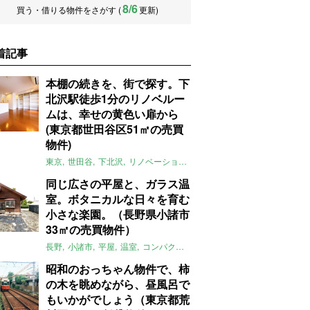
8/6
買う・借りる物件をさがす (
更新)
着記事
本棚の続きを、街で探す。下
北沢駅徒歩1分のリノベルー
ムは、幸せの黄色い扉から
(東京都世田谷区51㎡の売買
物件)
東京
世田谷
下北沢
リノベーション
1LDK
本棚
ライター：ほしり
同じ広さの平屋と、ガラス温
室。ボタニカルな日々を育む
小さな楽園。（長野県小諸市
33㎡の売買物件）
長野
小諸市
平屋
温室
コンパクト
自然
植物
庭
吹き抜け
無垢
昭和のおっちゃん物件で、柿
の木を眺めながら、昼風呂で
もいかがでしょう（東京都荒