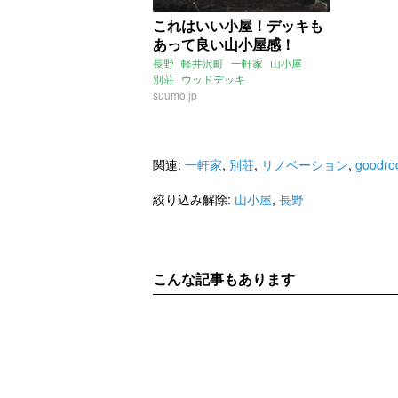
これはいい小屋！デッキも
あって良い山小屋感！
長野
軽井沢町
一軒家
山小屋
別荘
ウッドデッキ
suumo.jp
関連:
一軒家
,
別荘
,
リノベーション
,
goodr
絞り込み解除:
山小屋
,
長野
こんな記事もあります