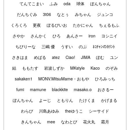
てんてこまい
ふみ
oda
球体
ぽんちゃん
だんちぐみ
3t06
なとぅ
みちゃん
ジュンコ
くろくろ
更夜
ぽるぴいお
たかにゃん
ちぇるもふ
さやか
さんかく
ひろ
あんさー
iron
ヨシニイ
ちびりーな
三嶋 優
うすい
のぶ
ﾈｺﾁｬﾝのｶﾘﾝﾄ
さきはま
めばる
atez
Ciao!
JIMA
ぽむ
ユン
結
ももたす
岩波しずか
MKstyle
Kaco
のぞみ
sakaken1
MONV.MitsuMame・おもや
ひろみっち
fumi
mamune
blackkite
masako.o
おさるー
ぽんちゃん
よーじ
ともりん
たけくま
かげまる
わらび
川島あゆみ
theゆうこ
シーサイド
きんちゃん
mee
なわとび
花火丸
霜月