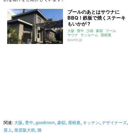
プールのあとはサウナに
BBQ！鉄板で焼くステーキ
もいかが？
大阪
豊中
少路
豪邸
プール
サウナ
サンルーム
屋根裏
suumo.jp
関連:
大阪
,
豊中
,
goodroom
,
豪邸
,
屋根裏
,
キッチン
,
デザイナーズ
,
屋上
,
柴原阪大前
,
猫