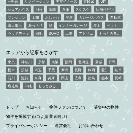
一軒家
リノベーション
デザイナーズ
古民家
DIY
シェアハウス
別荘
豪邸
倉庫
スケスケ
店舗付住宅
マンション
土間
おしゃれ
平屋
ガレージハウス
自転車
露天風呂
海っペリ
庭
インナーガレージ
屋上
ペット可
ウッドデッキ
団地
SOHO
工場
アトリエ
もっとみる…
エリアから記事をさがす
東京
神奈川
京都
大阪
福岡
北海道
宮城
群馬
栃木
茨城
埼玉
千葉
新潟
長野
静岡
愛知
岐阜
石川
滋賀
奈良
兵庫
岡山
広島
徳島
熊本
長崎
鹿児島
沖縄
もっとみる…
トップ
お知らせ
物件ファンについて
募集中の物件
物件を掲載するには(事業者向け)
プライバシーポリシー
運営会社
お問い合わせ