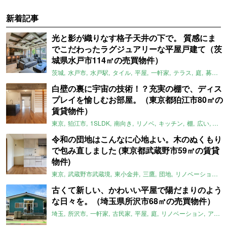
新着記事
光と影が織りなす格子天井の下で。 質感にま
でこだわったラグジュアリーな平屋戸建て（茨
城県水戸市114㎡の売買物件）
茨城
水戸市
水戸駅
タイル
平屋
一軒家
テラス
庭
募集中
白壁の裏に宇宙の技術！？充実の棚で、ディス
プレイを愉しむお部屋。（東京都狛江市80㎡の
賃貸物件）
東京
狛江市
1SLDK
南向き
リノベ
キッチン
棚
広い
ガイ
令和の団地はこんなに心地よい。木のぬくもり
で包み直しました (東京都武蔵野市59㎡の賃貸
物件)
東京
武蔵野市武蔵境
東小金井
三鷹
団地
リノベーション
古くて新しい、かわいい平屋で陽だまりのよう
な日々を。（埼玉県所沢市68㎡の売買物件）
埼玉
所沢市
一軒家
古民家
平屋
庭
リノベーション
アメリカンハウス