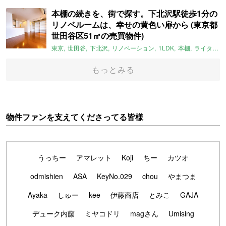
本棚の続きを、街で探す。下北沢駅徒歩1分の
リノベルームは、幸せの黄色い扉から (東京都
世田谷区51㎡の売買物件)
東京
世田谷
下北沢
リノベーション
1LDK
本棚
ライター：ほしりょうこ
もっとみる
物件ファンを支えてくださってる皆様
うっちー
アマレット
Koji
ちー
カツオ
odmishien
ASA
KeyNo.029
chou
やまつま
Ayaka
しゅー
kee
伊藤商店
とみこ
GAJA
デューク内藤
ミヤコドリ
magさん
Umising