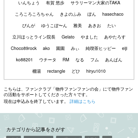
いんちょう
有賀 悠歩
サラリーマン大家のTAKA
ころころころちゃん
きよのふみ
ぽん
hasechaco
ぴんが
ゆうこぼ〜ん
雅美
あきお
たい
立川ほっとライン院長
Gelato
やました
あやたろす
Choco89rock
ako
園園
みぃ
純喫茶ヒッピー
eiji
ko88201
ウチータ
RM
なる
フム
あんぱん
棚湯
rectangle
どひ
hiryu1010
こちらは、ファンクラブ「物件ファンファンの会」にて物件ファン
の活動をサポートしてくださった方々です。
現在は申込みを終了しています。
詳細はこちら
カテゴリから記事をさがす