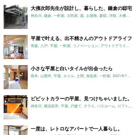
大佛次郎先生が設計し、暮らした、鎌倉の邸宅
神奈川
鎌倉
一軒家
古民家
庭
お屋敷
豪邸
洋館
大佛次郎
平屋で叶える、出不精さんのアウトドアライフ
青森
八戸
平屋
一軒家
リノベーション
アウトドアライフ
小さな平屋と白いタイルが出会ったら
熊本
山鹿市
平屋
タイル
土間
無垢床
一軒家
2021年7月のおすすめ
ビビットカラーの平屋、見つけちゃいました。
神奈川
横須賀市
平屋
戸建て
テラス
バスルーム
ロフト
E
一度は、レトロなアパートで一人暮らし。