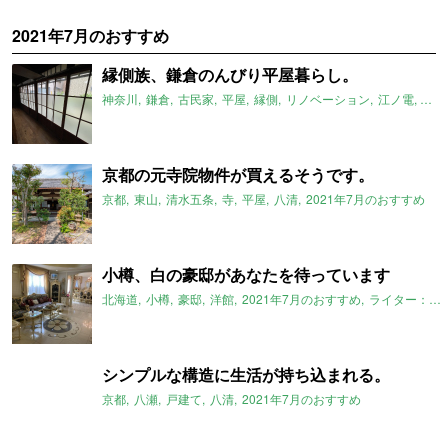
2021年7月のおすすめ
縁側族、鎌倉のんびり平屋暮らし。
神奈川
鎌倉
古民家
平屋
縁側
リノベーション
江ノ電
スト
京都の元寺院物件が買えるそうです。
京都
東山
清水五条
寺
平屋
八清
2021年7月のおすすめ
小樽、白の豪邸があなたを待っています
北海道
小樽
豪邸
洋館
2021年7月のおすすめ
ライター：葱山紫蘇子
シンプルな構造に生活が持ち込まれる。
京都
八瀬
戸建て
八清
2021年7月のおすすめ