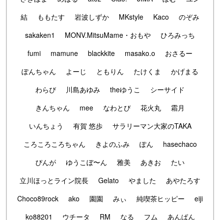
結
ももたす
岩波しずか
MKstyle
Kaco
のぞみ
sakaken1
MONV.MitsuMame・おもや
ひろみっち
fumi
mamune
blackkite
masako.o
おさるー
ぽんちゃん
よーじ
ともりん
たけくま
かげまる
わらび
川島あゆみ
theゆうこ
シーサイド
きんちゃん
mee
なわとび
花火丸
霜月
いんちょう
有賀 悠歩
サラリーマン大家のTAKA
ころころころちゃん
きよのふみ
ぽん
hasechaco
ぴんが
ゆうこぼ〜ん
雅美
あきお
たい
立川ほっとライン院長
Gelato
やました
あやたろす
Choco89rock
ako
園園
みぃ
純喫茶ヒッピー
eiji
ko88201
ウチータ
RM
なる
フム
あんぱん