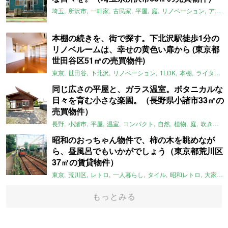
埼玉
所沢市
一軒家
古民家
平屋
庭
リノベーション
アメリカンハウス
本棚の続きを、街で探す。下北沢駅徒歩1分の
リノベルームは、幸せの黄色い扉から (東京都
世田谷区51㎡の売買物件)
東京
世田谷
下北沢
リノベーション
1LDK
本棚
ライター：ほしりょうこ
同じ広さの平屋と、ガラス温室。ボタニカルな
日々を育む小さな楽園。（長野県小諸市33㎡の
売買物件）
長野
小諸市
平屋
温室
コンパクト
自然
植物
庭
吹き抜け
昭和のおっちゃん物件で、柿の木を眺めなが
ら、昼風呂でもいかがでしょう（東京都荒川区
37㎡の賃貸物件）
東京
荒川区
レトロ
一人暮らし
タイル
昭和レトロ
大家女子
もっとみる