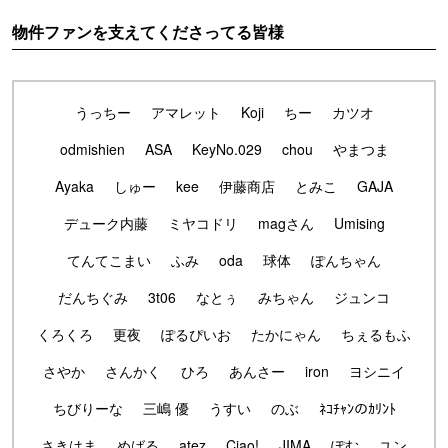
物件ファンを支えてくださってる皆様
うっちー
アマレット
Koji
ちー
カツオ
odmishien
ASA
KeyNo.029
chou
やまつま
Ayaka
しゅー
kee
伊藤商店
とみこ
GAJA
デューク内藤
ミヤコドリ
magさん
Umising
てんてこまい
ふみ
oda
球体
ぽんちゃん
だんちぐみ
3t06
なとぅ
みちゃん
ジュンコ
くろくろ
更夜
ぽるぴいお
たかにゃん
ちぇるもふ
さやか
さんかく
ひろ
あんさー
iron
ヨシニイ
ちびりーな
三嶋 優
うすい
のぶ
ﾈｺﾁｬﾝのｶﾘﾝﾄ
さきはま
めばる
atez
Ciao!
JIMA
ぽむ
ユン