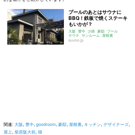
プールのあとはサウナに
BBQ！鉄板で焼くステーキ
もいかが？
大阪
豊中
少路
豪邸
プール
サウナ
サンルーム
屋根裏
suumo.jp
関連:
大阪
,
豊中
,
goodroom
,
豪邸
,
屋根裏
,
キッチン
,
デザイナーズ
,
屋上
,
柴原阪大前
,
猫