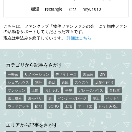
棚湯
rectangle
どひ
hiryu1010
こちらは、ファンクラブ「物件ファンファンの会」にて物件ファン
の活動をサポートしてくださった方々です。
現在は申込みを終了しています。
詳細はこちら
カテゴリから記事をさがす
一軒家
リノベーション
デザイナーズ
古民家
DIY
シェアハウス
別荘
豪邸
倉庫
スケスケ
店舗付住宅
マンション
土間
おしゃれ
平屋
ガレージハウス
自転車
露天風呂
海っペリ
庭
インナーガレージ
屋上
ペット可
ウッドデッキ
団地
SOHO
工場
アトリエ
もっとみる…
エリアから記事をさがす