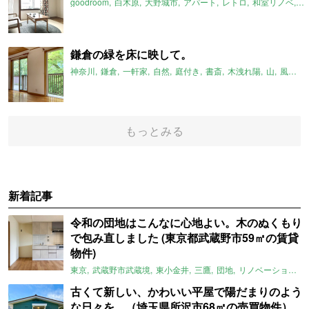
goodroom
白木原
大野城市
アパート
レトロ
和室リノベ
一
鎌倉の緑を床に映して。
神奈川
鎌倉
一軒家
自然
庭付き
書斎
木洩れ陽
山
風通し
もっとみる
新着記事
令和の団地はこんなに心地よい。木のぬくもり
で包み直しました (東京都武蔵野市59㎡の賃貸
物件)
東京
武蔵野市武蔵境
東小金井
三鷹
団地
リノベーション
古くて新しい、かわいい平屋で陽だまりのよう
な日々を。（埼玉県所沢市68㎡の売買物件）