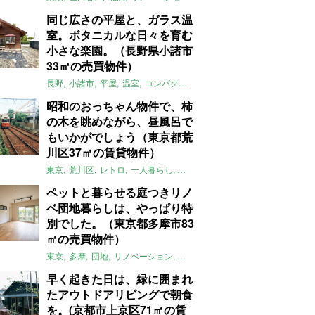
同じ広さの平屋と、ガラス温
室。ボタニカルな日々を育む
小さな楽園。（長野県小諸市
33㎡の売買物件）
長野
小諸市
平屋
温室
コンパクト
自然
植物
庭
吹き抜け
無垢
昭和のおっちゃん物件で、柿
の木を眺めながら、昼風呂で
もいかがでしょう（東京都荒
川区37㎡の賃貸物件）
東京
荒川区
レトロ
一人暮らし
タイル
昭和レトロ
大家女子
トダ
ペットと暮らせる庭つきリノ
ベ団地暮らしは、やっぱり特
別でした。（東京都多摩市83
㎡の売買物件）
東京
多摩
団地
リノベーション
庭
ペット可
大家女子
団地リノベ
早く起きた日は、緑に囲まれ
たアウトドアリビングで朝食
を。(京都市上京区71㎡の賃