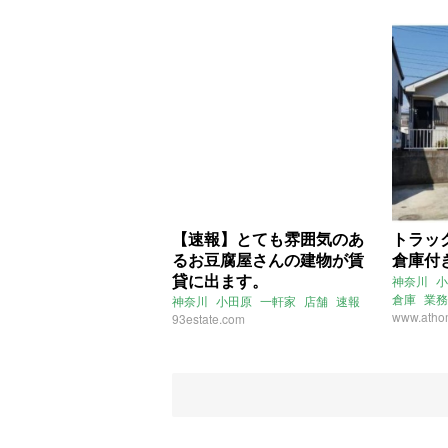
【速報】とても雰囲気のあ
トラッ
るお豆腐屋さんの建物が賃
倉庫付
貸に出ます。
神奈川
小
倉庫
業務
神奈川
小田原
一軒家
店舗
速報
www.athom
93estate.com