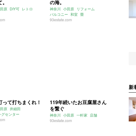
て。
の海。
田原
DIY可
レトロ
神奈川
小田原
リフォーム
バルコニー
和室
畳
com
オーシャンビュー
93estate.com
新
打って打ちまくれ！
119年続いたお豆腐屋さん
を繋ぐ
田原
井細田
ングセンター
神奈川
小田原
一軒家
店舗
com
93estate.com