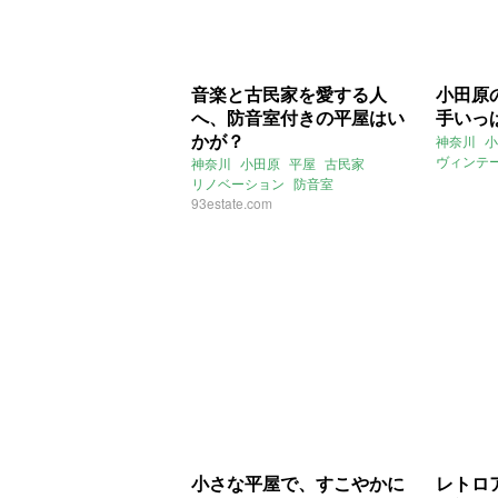
音楽と古民家を愛する人
小田原
へ、防音室付きの平屋はい
手いっ
かが？
神奈川
小
ヴィンテ
神奈川
小田原
平屋
古民家
ヴィンテ
リノベーション
防音室
2022年
93estate.com
小さな平屋で、すこやかに
レトロ