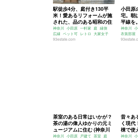
駅徒歩4分、庭付き130平
小田原
米！愛あるリフォームが施
宅。朝
された、品のある昭和の住
平線を
まい。(神奈川県小田原市
355㎡
神奈川
小田原
一軒家
庭
縁側
神奈川
小
広縁
ペット可
レトロ
大家女子
衣装部屋
135㎡の賃貸物件)
賃貸
93estate.com
二世帯住
93estate.
一軒家
一
茶室のある日常はいかが？
昔々あ
茶の湯の偉人ゆかりの元ミ
く現代！
ュージアムに住む (神奈川
棟で使
県小田原市139㎡の売買物
家。(神
神奈川
小田原
戸建て
茶室
庭
神奈川
小