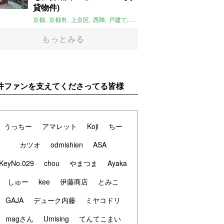
貸物件)
京都
京都市
上京区
西陣
戸建て
平屋
京町家
リノベーション
庭
もっとみる
件ファンを支えてくださってる皆様
うっちー
アマレット
Koji
ちー
カツオ
odmishien
ASA
KeyNo.029
chou
やまつま
Ayaka
しゅー
kee
伊藤商店
とみこ
GAJA
デューク内藤
ミヤコドリ
magさん
Umising
てんてこまい