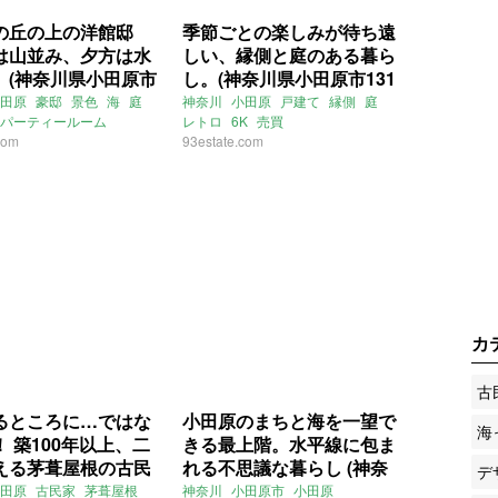
の丘の上の洋館邸
季節ごとの楽しみが待ち遠
は山並み、夕方は水
しい、縁側と庭のある暮ら
。(神奈川県小田原市
し。(神奈川県小田原市131
の売買物件)
㎡の売買物件)
田原
豪邸
景色
海
庭
神奈川
小田原
戸建て
縁側
庭
パーティールーム
レトロ
6K
売買
宅
com
高台
旧三福不動産
93estate.com
戸建て
売買
カ
古
るところに…ではな
小田原のまちと海を一望で
海
 築100年以上、二
きる最上階。水平線に包ま
える茅葺屋根の古民
れる不思議な暮らし (神奈
デ
奈川県小田原市192
川県小田原市150㎡の売買
田原
古民家
茅葺屋根
神奈川
小田原市
小田原