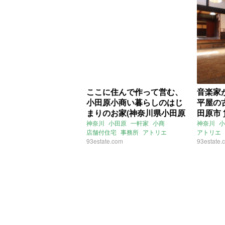
ここに住んで作って営む、
音楽家
小田原小商い暮らしのはじ
平屋の
まりのお家(神奈川県小田原
田原市 
市30㎡の賃貸物件)
神奈川
小田原
一軒家
小商
神奈川
小
店舗付住宅
事務所
アトリエ
アトリエ
93estate.com
大家女子
93estate.