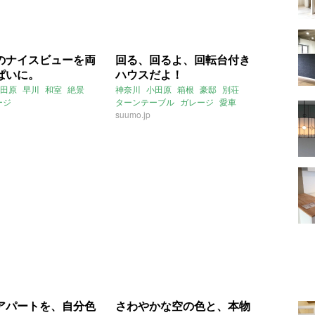
のナイスビューを両
回る、回るよ、回転台付き
ぱいに。
ハウスだよ！
田原
早川
和室
絶景
神奈川
小田原
箱根
豪邸
別荘
ージ
ターンテーブル
ガレージ
愛車
ージマンション
instagram
螺旋階段
suumo.jp
コンクリート
3月のおすすめ
打ちっぱなし
デザイナーズ
アパートを、自分色
さわやかな空の色と、本物