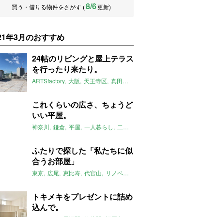
8/6
買う・借りる物件をさがす (
更新)
021年3月のおすすめ
24帖のリビングと屋上テラス
を行ったり来たり。
ARTSfactory
大阪
天王寺区
真田山
ペット可
テラス
屋上テラス
これくらいの広さ、ちょうど
いい平屋。
神奈川
鎌倉
平屋
一人暮らし
二人暮らし
庭
縁側
2021年3月の
ふたりで探した「私たちに似
合うお部屋」
東京
広尾
恵比寿
代官山
リノベーション
ストーリー
2021年3月
トキメキをプレゼントに詰め
込んで。