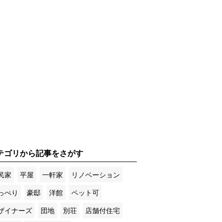
テゴリから記事をさがす
民家
平屋
一軒家
リノベーション
っぺり
豪邸
洋館
ペット可
ザイナーズ
団地
別荘
店舗付住宅