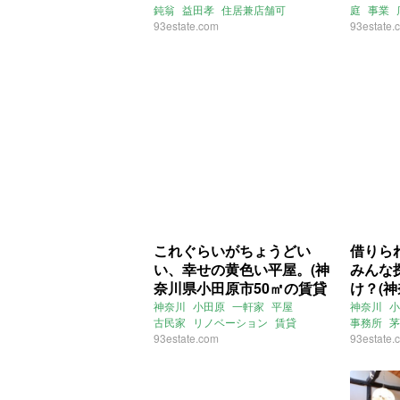
鈍翁
益田孝
住居兼店舗可
庭
事業
件)
㎡の賃
アトリエ可
93estate.com
売買
文化財級
93estate.
これぐらいがちょうどい
借りら
い、幸せの黄色い平屋。(神
みんな
奈川県小田原市50㎡の賃貸
け？(神
物件)
㎡の賃
神奈川
小田原
一軒家
平屋
神奈川
小
古民家
リノベーション
賃貸
事務所
茅
93estate.com
93estate.