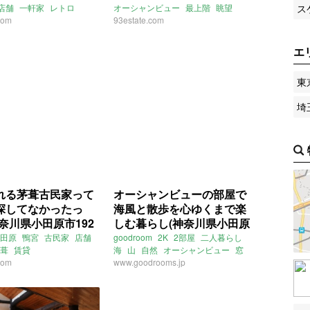
ス
店舗
一軒家
レトロ
オーシャンビュー
最上階
眺望
貸物件)
物件)
com
大家女子
賃貸
海っぺり
93estate.com
広い
2LDK
二人暮らし
ファミリー
旧三福不動産
ライター：さとうめぐみ
売買
エ
東
埼
れる茅葺古民家って
オーシャンビューの部屋で
探してなかったっ
海風と散歩を心ゆくまで楽
奈川県小田原市192
しむ暮らし(神奈川県小田原
貸物件)
市47㎡の賃貸物件)
田原
鴨宮
古民家
店舗
goodroom
2K
2部屋
二人暮らし
葺
賃貸
海
山
自然
オーシャンビュー
窓
com
角部屋
www.goodrooms.jp
神奈川
小田原
ライター：増成かおり
賃貸