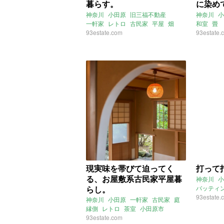
暮らす。
に染め
神奈川
小田原
旧三福不動産
神奈川
小
一軒家
レトロ
古民家
平屋
畑
和室
畳
ペット可
93estate.com
2021年8月のおすすめ
93estate.
現実味を帯びて迫ってく
打って
る、お屋敷系古民家平屋暮
神奈川
小
らし。
バッティ
93estate.
神奈川
小田原
一軒家
古民家
庭
縁側
レトロ
茶室
小田原市
93estate.com