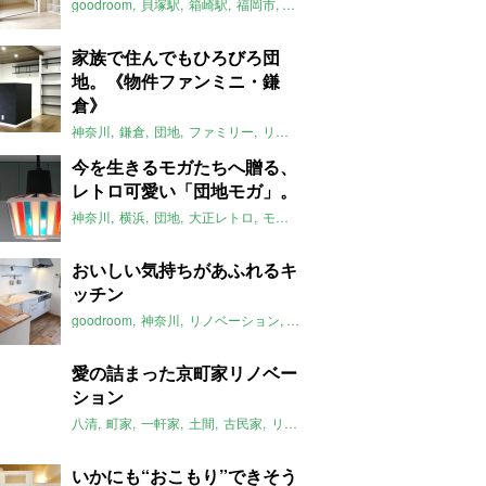
goodroom
貝塚駅
箱崎駅
福岡市
レディ
新築
アパート
ワンルー
家族で住んでもひろびろ団
地。《物件ファンミニ・鎌
倉》
神奈川
鎌倉
団地
ファミリー
リノベーション
賃貸
物件ファンミ
今を生きるモガたちへ贈る、
レトロ可愛い「団地モガ」。
神奈川
横浜
団地
大正レトロ
モダン
リノベーション
団地再生事
おいしい気持ちがあふれるキ
ッチン
goodroom
神奈川
リノベーション
無垢
キッチン
ふたりぐらし
ス
愛の詰まった京町家リノベー
ション
八清
町家
一軒家
土間
古民家
リノベーション
京都
大家女子
2
いかにも“おこもり”できそう