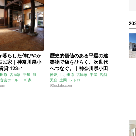
2
が暮らした伸びやか
歴史的価値のある平屋の建
古民家｜神奈川県小
築物で店をひらく、次世代
賃貸 123㎡
へつなぐ。｜神奈川県小田
原市 賃貸 100㎡
田原
古民家
平屋
庭
神奈川
小田原
古民家
平屋
店舗
音楽ホール
一軒家
天窓
土間
レトロ
com
93estate.com