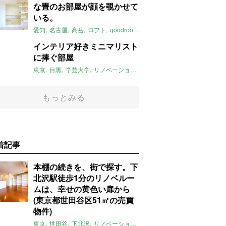
な畳のお部屋が顔を覗かせて
いる。
愛知
名古屋
高岳
ロフト
goodroom
名古屋市
2021年3月のおすす
インテリア好きミニマリスト
に捧ぐ部屋
東京
目黒
学芸大学
リノベーション
SOHO
2021年3月のおすすめ
もっとみる
着記事
本棚の続きを、街で探す。下
北沢駅徒歩1分のリノベルー
ムは、幸せの黄色い扉から
(東京都世田谷区51㎡の売買
物件)
東京
世田谷
下北沢
リノベーション
1LDK
本棚
ライター：ほしり