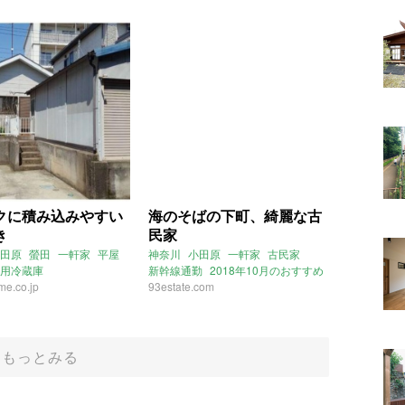
クに積み込みやすい
海のそばの下町、綺麗な古
き
民家
田原
螢田
一軒家
平屋
神奈川
小田原
一軒家
古民家
用冷蔵庫
新幹線通勤
2018年10月のおすすめ
e.co.jp
93estate.com
もっとみる