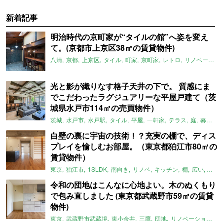
新着記事
明治時代の京町家が“タイルの館”へ姿を変え
て。(京都市上京区38㎡の賃貸物件)
八清
京都
上京区
タイル
町家
京町家
レトロ
リノベーション
光と影が織りなす格子天井の下で。 質感にま
でこだわったラグジュアリーな平屋戸建て（茨
城県水戸市114㎡の売買物件）
茨城
水戸市
水戸駅
タイル
平屋
一軒家
テラス
庭
募集中
白壁の裏に宇宙の技術！？充実の棚で、ディス
プレイを愉しむお部屋。（東京都狛江市80㎡の
賃貸物件）
東京
狛江市
1SLDK
南向き
リノベ
キッチン
棚
広い
ガイ
令和の団地はこんなに心地よい。木のぬくもり
で包み直しました (東京都武蔵野市59㎡の賃貸
物件)
東京
武蔵野市武蔵境
東小金井
三鷹
団地
リノベーション