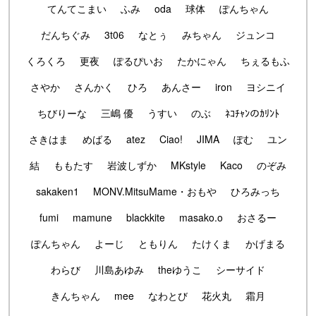
てんてこまい
ふみ
oda
球体
ぽんちゃん
だんちぐみ
3t06
なとぅ
みちゃん
ジュンコ
くろくろ
更夜
ぽるぴいお
たかにゃん
ちぇるもふ
さやか
さんかく
ひろ
あんさー
iron
ヨシニイ
ちびりーな
三嶋 優
うすい
のぶ
ﾈｺﾁｬﾝのｶﾘﾝﾄ
さきはま
めばる
atez
Ciao!
JIMA
ぽむ
ユン
結
ももたす
岩波しずか
MKstyle
Kaco
のぞみ
sakaken1
MONV.MitsuMame・おもや
ひろみっち
fumi
mamune
blackkite
masako.o
おさるー
ぽんちゃん
よーじ
ともりん
たけくま
かげまる
わらび
川島あゆみ
theゆうこ
シーサイド
きんちゃん
mee
なわとび
花火丸
霜月