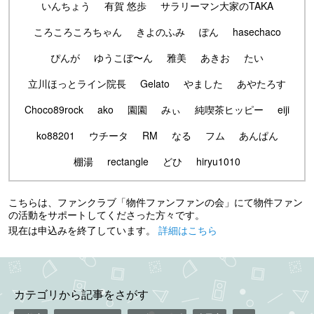
いんちょう
有賀 悠歩
サラリーマン大家のTAKA
ころころころちゃん
きよのふみ
ぽん
hasechaco
ぴんが
ゆうこぼ〜ん
雅美
あきお
たい
立川ほっとライン院長
Gelato
やました
あやたろす
Choco89rock
ako
園園
みぃ
純喫茶ヒッピー
eiji
ko88201
ウチータ
RM
なる
フム
あんぱん
棚湯
rectangle
どひ
hiryu1010
こちらは、ファンクラブ「物件ファンファンの会」にて物件ファン
の活動をサポートしてくださった方々です。
現在は申込みを終了しています。
詳細はこちら
カテゴリから記事をさがす