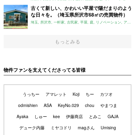
古くて新しい、かわいい平屋で陽だまりのよう
な日々を。（埼玉県所沢市68㎡の売買物件）
埼玉
所沢市
一軒家
古民家
平屋
庭
リノベーション
アメリカンハウス
もっとみる
物件ファンを支えてくださってる皆様
うっちー
アマレット
Koji
ちー
カツオ
odmishien
ASA
KeyNo.029
chou
やまつま
Ayaka
しゅー
kee
伊藤商店
とみこ
GAJA
デューク内藤
ミヤコドリ
magさん
Umising