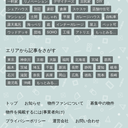
一軒家
リノベーション
デザイナーズ
古民家
DIY
シェアハウス
別荘
豪邸
倉庫
スケスケ
店舗付住宅
マンション
土間
おしゃれ
平屋
ガレージハウス
自転車
露天風呂
海っペリ
庭
インナーガレージ
屋上
ペット可
ウッドデッキ
団地
SOHO
工場
アトリエ
もっとみる…
エリアから記事をさがす
東京
神奈川
京都
大阪
福岡
北海道
宮城
群馬
栃木
茨城
埼玉
千葉
新潟
長野
静岡
愛知
岐阜
石川
滋賀
奈良
兵庫
岡山
広島
徳島
熊本
長崎
鹿児島
沖縄
もっとみる…
トップ
お知らせ
物件ファンについて
募集中の物件
物件を掲載するには(事業者向け)
プライバシーポリシー
運営会社
お問い合わせ