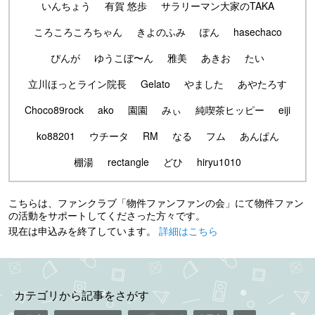
いんちょう
有賀 悠歩
サラリーマン大家のTAKA
ころころころちゃん
きよのふみ
ぽん
hasechaco
ぴんが
ゆうこぼ〜ん
雅美
あきお
たい
立川ほっとライン院長
Gelato
やました
あやたろす
Choco89rock
ako
園園
みぃ
純喫茶ヒッピー
eiji
ko88201
ウチータ
RM
なる
フム
あんぱん
棚湯
rectangle
どひ
hiryu1010
こちらは、ファンクラブ「物件ファンファンの会」にて物件ファン
の活動をサポートしてくださった方々です。
現在は申込みを終了しています。
詳細はこちら
カテゴリから記事をさがす