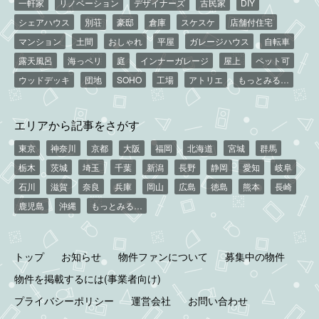
一軒家
リノベーション
デザイナーズ
古民家
DIY
シェアハウス
別荘
豪邸
倉庫
スケスケ
店舗付住宅
マンション
土間
おしゃれ
平屋
ガレージハウス
自転車
露天風呂
海っペリ
庭
インナーガレージ
屋上
ペット可
ウッドデッキ
団地
SOHO
工場
アトリエ
もっとみる…
エリアから記事をさがす
東京
神奈川
京都
大阪
福岡
北海道
宮城
群馬
栃木
茨城
埼玉
千葉
新潟
長野
静岡
愛知
岐阜
石川
滋賀
奈良
兵庫
岡山
広島
徳島
熊本
長崎
鹿児島
沖縄
もっとみる…
トップ
お知らせ
物件ファンについて
募集中の物件
物件を掲載するには(事業者向け)
プライバシーポリシー
運営会社
お問い合わせ