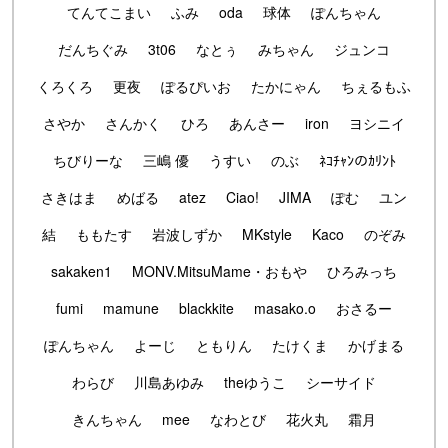
てんてこまい
ふみ
oda
球体
ぽんちゃん
だんちぐみ
3t06
なとぅ
みちゃん
ジュンコ
くろくろ
更夜
ぽるぴいお
たかにゃん
ちぇるもふ
さやか
さんかく
ひろ
あんさー
iron
ヨシニイ
ちびりーな
三嶋 優
うすい
のぶ
ﾈｺﾁｬﾝのｶﾘﾝﾄ
さきはま
めばる
atez
Ciao!
JIMA
ぽむ
ユン
結
ももたす
岩波しずか
MKstyle
Kaco
のぞみ
sakaken1
MONV.MitsuMame・おもや
ひろみっち
fumi
mamune
blackkite
masako.o
おさるー
ぽんちゃん
よーじ
ともりん
たけくま
かげまる
わらび
川島あゆみ
theゆうこ
シーサイド
きんちゃん
mee
なわとび
花火丸
霜月