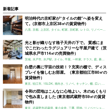
新着記事
明治時代の京町家が“タイルの館”へ姿を変え
て。(京都市上京区38㎡の賃貸物件)
八清
京都
上京区
タイル
町家
京町家
レトロ
リノベーション
光と影が織りなす格子天井の下で。 質感にま
でこだわったラグジュアリーな平屋戸建て（茨
城県水戸市114㎡の売買物件）
茨城
水戸市
水戸駅
タイル
平屋
一軒家
テラス
庭
募集中
白壁の裏に宇宙の技術！？充実の棚で、ディス
プレイを愉しむお部屋。（東京都狛江市80㎡の
賃貸物件）
東京
狛江市
1SLDK
南向き
リノベ
キッチン
棚
広い
ガイ
令和の団地はこんなに心地よい。木のぬくもり
で包み直しました (東京都武蔵野市59㎡の賃貸
物件)
東京
武蔵野市武蔵境
東小金井
三鷹
団地
リノベーション