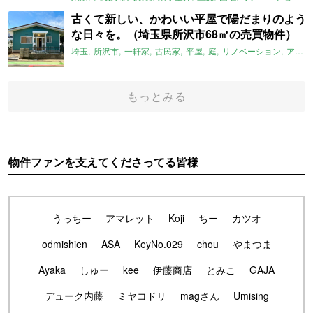
古くて新しい、かわいい平屋で陽だまりのよう
な日々を。（埼玉県所沢市68㎡の売買物件）
埼玉
所沢市
一軒家
古民家
平屋
庭
リノベーション
アメリカンハウス
もっとみる
物件ファンを支えてくださってる皆様
うっちー
アマレット
Koji
ちー
カツオ
odmishien
ASA
KeyNo.029
chou
やまつま
Ayaka
しゅー
kee
伊藤商店
とみこ
GAJA
デューク内藤
ミヤコドリ
magさん
Umising