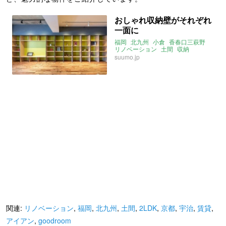
おしゃれ収納壁がそれぞれ
一面に
福岡
北九州
小倉
香春口三萩野
リノベーション
土間
収納
suumo.jp
関連:
リノベーション
,
福岡
,
北九州
,
土間
,
2LDK
,
京都
,
宇治
,
賃貸
,
アイアン
,
goodroom