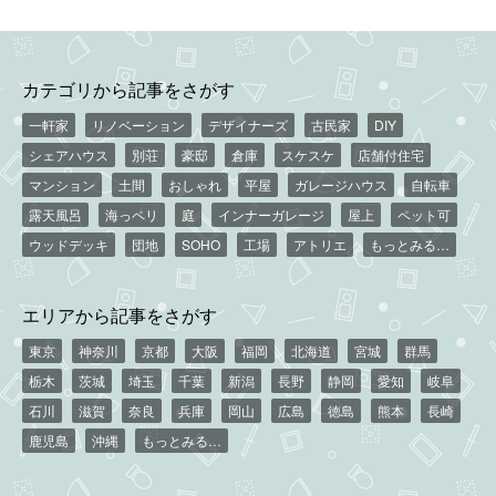
カテゴリから記事をさがす
一軒家
リノベーション
デザイナーズ
古民家
DIY
シェアハウス
別荘
豪邸
倉庫
スケスケ
店舗付住宅
マンション
土間
おしゃれ
平屋
ガレージハウス
自転車
露天風呂
海っペリ
庭
インナーガレージ
屋上
ペット可
ウッドデッキ
団地
SOHO
工場
アトリエ
もっとみる…
エリアから記事をさがす
東京
神奈川
京都
大阪
福岡
北海道
宮城
群馬
栃木
茨城
埼玉
千葉
新潟
長野
静岡
愛知
岐阜
石川
滋賀
奈良
兵庫
岡山
広島
徳島
熊本
長崎
鹿児島
沖縄
もっとみる…