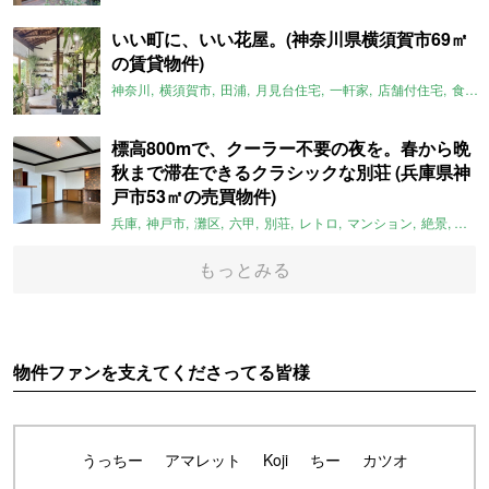
いい町に、いい花屋。(神奈川県横須賀市69㎡
の賃貸物件)
神奈川
横須賀市
田浦
月見台住宅
一軒家
店舗付住宅
食住近接
標高800mで、クーラー不要の夜を。春から晩
秋まで滞在できるクラシックな別荘 (兵庫県神
戸市53㎡の売買物件)
兵庫
神戸市
灘区
六甲
別荘
レトロ
マンション
絶景
避暑
もっとみる
物件ファンを支えてくださってる皆様
うっちー
アマレット
Koji
ちー
カツオ