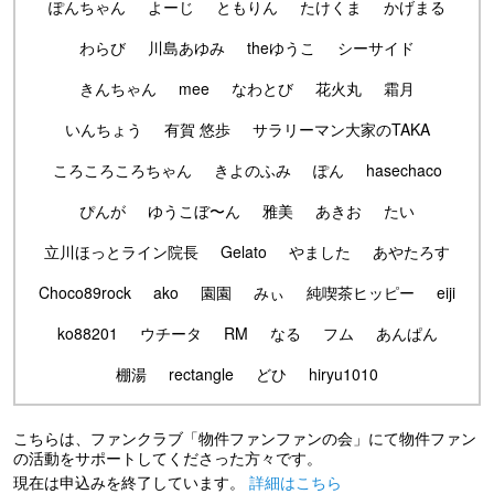
ぽんちゃん
よーじ
ともりん
たけくま
かげまる
わらび
川島あゆみ
theゆうこ
シーサイド
きんちゃん
mee
なわとび
花火丸
霜月
いんちょう
有賀 悠歩
サラリーマン大家のTAKA
ころころころちゃん
きよのふみ
ぽん
hasechaco
ぴんが
ゆうこぼ〜ん
雅美
あきお
たい
立川ほっとライン院長
Gelato
やました
あやたろす
Choco89rock
ako
園園
みぃ
純喫茶ヒッピー
eiji
ko88201
ウチータ
RM
なる
フム
あんぱん
棚湯
rectangle
どひ
hiryu1010
こちらは、ファンクラブ「物件ファンファンの会」にて物件ファン
の活動をサポートしてくださった方々です。
現在は申込みを終了しています。
詳細はこちら