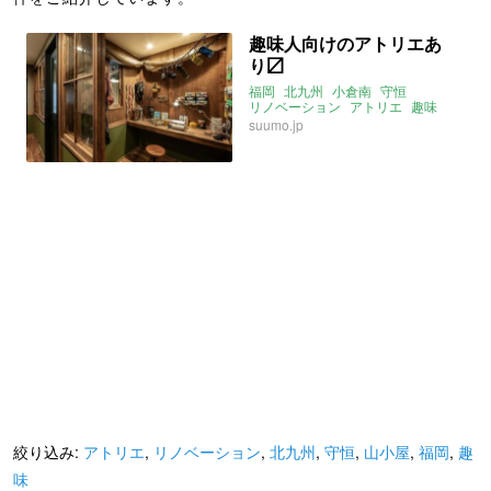
趣味人向けのアトリエあ
り〼
福岡
北九州
小倉南
守恒
リノベーション
アトリエ
趣味
山小屋
suumo.jp
絞り込み:
アトリエ
,
リノベーション
,
北九州
,
守恒
,
山小屋
,
福岡
,
趣
味