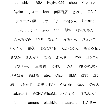
odmishien
ASA
KeyNo.029
chou
やまつま
Ayaka
しゅー
kee
伊藤商店
とみこ
GAJA
デューク内藤
ミヤコドリ
magさん
Umising
てんてこまい
ふみ
oda
球体
ぽんちゃん
だんちぐみ
3t06
なとぅ
みちゃん
ジュンコ
くろくろ
更夜
ぽるぴいお
たかにゃん
ちぇるもふ
さやか
さんかく
ひろ
あんさー
iron
ヨシニイ
ちびりーな
三嶋 優
うすい
のぶ
ﾈｺﾁｬﾝのｶﾘﾝﾄ
さきはま
めばる
atez
Ciao!
JIMA
ぽむ
ユン
結
ももたす
岩波しずか
MKstyle
Kaco
のぞみ
sakaken1
MONV.MitsuMame・おもや
ひろみっち
fumi
mamune
blackkite
masako.o
おさるー