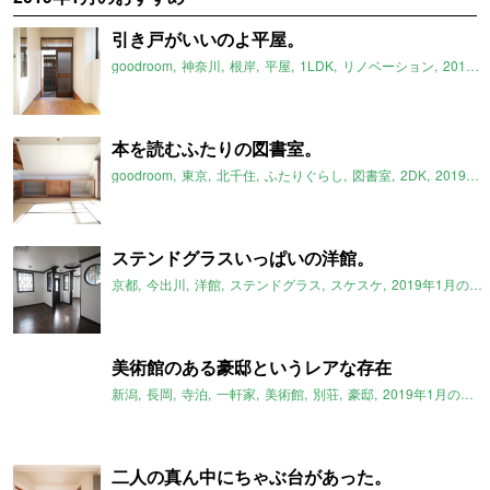
引き戸がいいのよ平屋。
goodroom
神奈川
根岸
平屋
1LDK
リノベーション
2019年1月のおすすめ
本を読むふたりの図書室。
goodroom
東京
北千住
ふたりぐらし
図書室
2DK
2019年1月のおすすめ
ステンドグラスいっぱいの洋館。
京都
今出川
洋館
ステンドグラス
スケスケ
2019年1月のおすすめ
美術館のある豪邸というレアな存在
新潟
長岡
寺泊
一軒家
美術館
別荘
豪邸
2019年1月のおすすめ
二人の真ん中にちゃぶ台があった。