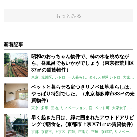
もっとみる
新着記事
昭和のおっちゃん物件で、柿の木を眺めなが
ら、昼風呂でもいかがでしょう（東京都荒川区
37㎡の賃貸物件）
東京
荒川区
レトロ
一人暮らし
タイル
昭和レトロ
大家女子
ペットと暮らせる庭つきリノベ団地暮らしは、
やっぱり特別でした。（東京都多摩市83㎡の売
買物件）
東京
多摩
団地
リノベーション
庭
ペット可
大家女子
団地
早く起きた日は、緑に囲まれたアウトドアリビ
ングで朝食を。(京都市上京区71㎡の賃貸物件)
京都
京都市
上京区
西陣
戸建て
平屋
京町家
リノベーション