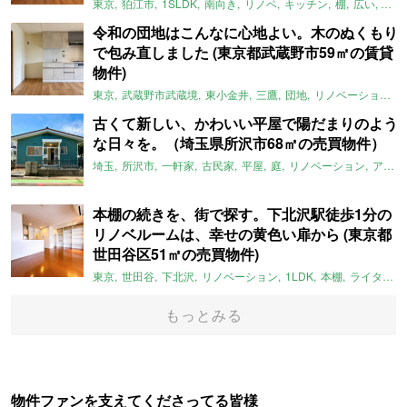
東京
狛江市
1SLDK
南向き
リノベ
キッチン
棚
広い
ガイ
令和の団地はこんなに心地よい。木のぬくもり
で包み直しました (東京都武蔵野市59㎡の賃貸
物件)
東京
武蔵野市武蔵境
東小金井
三鷹
団地
リノベーション
古くて新しい、かわいい平屋で陽だまりのよう
な日々を。（埼玉県所沢市68㎡の売買物件）
埼玉
所沢市
一軒家
古民家
平屋
庭
リノベーション
アメリカンハウス
本棚の続きを、街で探す。下北沢駅徒歩1分の
リノベルームは、幸せの黄色い扉から (東京都
世田谷区51㎡の売買物件)
東京
世田谷
下北沢
リノベーション
1LDK
本棚
ライター：ほしりょうこ
もっとみる
物件ファンを支えてくださってる皆様