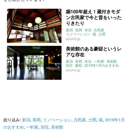
築100年超え！蔵付きモダ
ン古民家で今と昔をいった
りきたり
新潟
長岡
寺泊
古民家
リノベーション
蔵
土間
suumo.jp
美術館のある豪邸というレ
アな存在
新潟
長岡
寺泊
一軒家
美術館
別荘
豪邸
2019年1月のおすすめ
suumo.jp
絞り込み:
新潟
,
長岡
,
リノベーション
,
古民家
,
土間
,
蔵
,
2019年1月
のおすすめ
,
一軒家
,
別荘
,
美術館