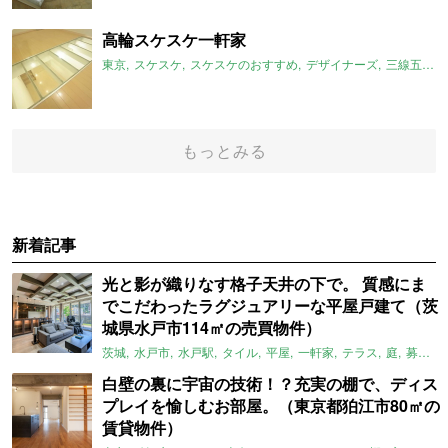
高輪スケスケ一軒家
東京
スケスケ
スケスケのおすすめ
デザイナーズ
三線五駅
もっとみる
新着記事
光と影が織りなす格子天井の下で。 質感にま
でこだわったラグジュアリーな平屋戸建て（茨
城県水戸市114㎡の売買物件）
茨城
水戸市
水戸駅
タイル
平屋
一軒家
テラス
庭
募集中
白壁の裏に宇宙の技術！？充実の棚で、ディス
プレイを愉しむお部屋。（東京都狛江市80㎡の
賃貸物件）