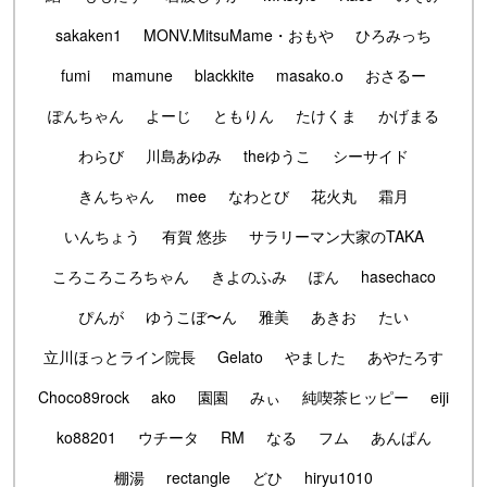
sakaken1
MONV.MitsuMame・おもや
ひろみっち
fumi
mamune
blackkite
masako.o
おさるー
ぽんちゃん
よーじ
ともりん
たけくま
かげまる
わらび
川島あゆみ
theゆうこ
シーサイド
きんちゃん
mee
なわとび
花火丸
霜月
いんちょう
有賀 悠歩
サラリーマン大家のTAKA
ころころころちゃん
きよのふみ
ぽん
hasechaco
ぴんが
ゆうこぼ〜ん
雅美
あきお
たい
立川ほっとライン院長
Gelato
やました
あやたろす
Choco89rock
ako
園園
みぃ
純喫茶ヒッピー
eiji
ko88201
ウチータ
RM
なる
フム
あんぱん
棚湯
rectangle
どひ
hiryu1010