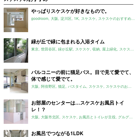
やっぱりスケスケが好きなもので。
goodroom
大阪
淀川区
1K
スケスケ
スケスケのおすすめ
緑が丘で緑に包まれる入浴タイム
東京
世田谷区
緑が丘駅
スケスケ
収納
屋上緑化
スケスケのおすすめ
バルコニーの前に猫足バス。目で見て愛でて、
体で感じて愛でて。
大阪
阿倍野区
猫足
バスタイム
スケスケ
スケスケのおすすめ
お部屋のセンターは…スケスケお風呂トイ
レ！？
大阪
大阪市北区
スケスケ
お風呂とトイレが主役
グルグル系
お風呂でつながる1LDK