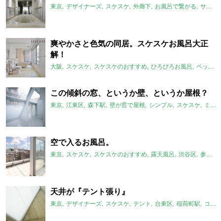
東京
デザイナーズ
スケスケ
外廊下
お風呂で繋がる
サンルーム
爽やかさと色気の同居。スケスケお風呂大正
解！
大阪
スケスケ
スケスケのおすすめ
ひろびろお風呂
ペット可
この傾斜の窓、というか壁、というか屋根？
東京
江東区
森下駅
壁が窓で屋根
シンプル
スケスケ
ミニマム
空で入るお風呂。
東京
スケスケ
スケスケのおすすめ
露天風呂
渋谷区
参宮橋駅
天井が『テント張り』
東京
デザイナーズ
スケスケ
テント
台東区
稲荷町駅
コンクリート