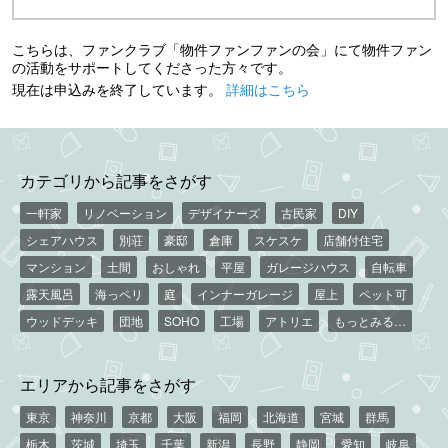
こちらは、ファンクラブ「物件ファンファンの会」にて物件ファン
の活動をサポートしてくださった方々です。
現在は申込みを終了しています。
詳細はこちら
カテゴリから記事をさがす
一軒家
リノベーション
デザイナーズ
古民家
DIY
シェアハウス
別荘
豪邸
倉庫
スケスケ
店舗付住宅
マンション
土間
おしゃれ
平屋
ガレージハウス
自転車
露天風呂
海っペリ
庭
インナーガレージ
屋上
ペット可
ウッドデッキ
団地
SOHO
工場
アトリエ
もっとみる…
エリアから記事をさがす
東京
神奈川
京都
大阪
福岡
北海道
宮城
群馬
栃木
茨城
埼玉
千葉
新潟
長野
静岡
愛知
岐阜