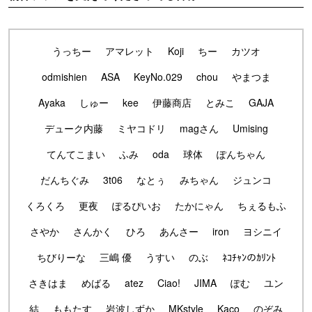
うっちー
アマレット
Koji
ちー
カツオ
odmishien
ASA
KeyNo.029
chou
やまつま
Ayaka
しゅー
kee
伊藤商店
とみこ
GAJA
デューク内藤
ミヤコドリ
magさん
Umising
てんてこまい
ふみ
oda
球体
ぽんちゃん
だんちぐみ
3t06
なとぅ
みちゃん
ジュンコ
くろくろ
更夜
ぽるぴいお
たかにゃん
ちぇるもふ
さやか
さんかく
ひろ
あんさー
iron
ヨシニイ
ちびりーな
三嶋 優
うすい
のぶ
ﾈｺﾁｬﾝのｶﾘﾝﾄ
さきはま
めばる
atez
Ciao!
JIMA
ぽむ
ユン
結
ももたす
岩波しずか
MKstyle
Kaco
のぞみ