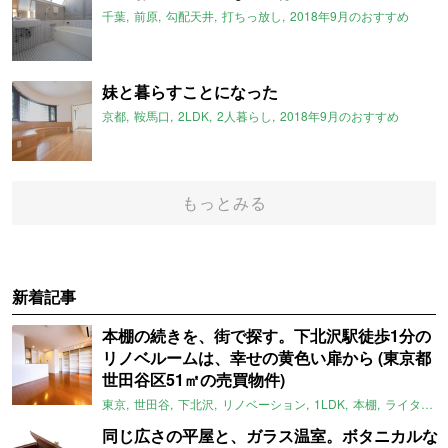
千葉
前原
勾配天井
打ちっ放し
2018年9月のおすすめ
妹と暮らすことになった
京都
鞍馬口
2LDK
2人暮らし
2018年9月のおすすめ
もっとみる
新着記事
本棚の続きを、街で探す。下北沢駅徒歩1分の
リノベルームは、幸せの黄色い扉から (東京都
世田谷区51㎡の売買物件)
東京
世田谷
下北沢
リノベーション
1LDK
本棚
ライター：ほしりょうこ
同じ広さの平屋と、ガラス温室。ボタニカルな