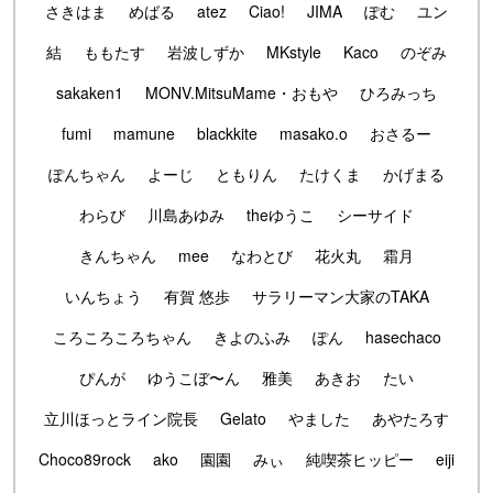
さきはま
めばる
atez
Ciao!
JIMA
ぽむ
ユン
結
ももたす
岩波しずか
MKstyle
Kaco
のぞみ
sakaken1
MONV.MitsuMame・おもや
ひろみっち
fumi
mamune
blackkite
masako.o
おさるー
ぽんちゃん
よーじ
ともりん
たけくま
かげまる
わらび
川島あゆみ
theゆうこ
シーサイド
きんちゃん
mee
なわとび
花火丸
霜月
いんちょう
有賀 悠歩
サラリーマン大家のTAKA
ころころころちゃん
きよのふみ
ぽん
hasechaco
ぴんが
ゆうこぼ〜ん
雅美
あきお
たい
立川ほっとライン院長
Gelato
やました
あやたろす
Choco89rock
ako
園園
みぃ
純喫茶ヒッピー
eiji