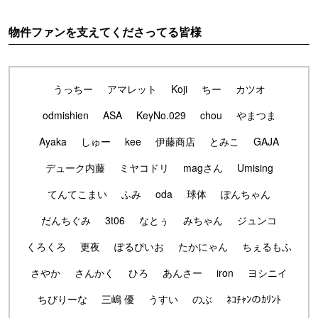
物件ファンを支えてくださってる皆様
うっちー
アマレット
Koji
ちー
カツオ
odmishien
ASA
KeyNo.029
chou
やまつま
Ayaka
しゅー
kee
伊藤商店
とみこ
GAJA
デューク内藤
ミヤコドリ
magさん
Umising
てんてこまい
ふみ
oda
球体
ぽんちゃん
だんちぐみ
3t06
なとぅ
みちゃん
ジュンコ
くろくろ
更夜
ぽるぴいお
たかにゃん
ちぇるもふ
さやか
さんかく
ひろ
あんさー
iron
ヨシニイ
ちびりーな
三嶋 優
うすい
のぶ
ﾈｺﾁｬﾝのｶﾘﾝﾄ