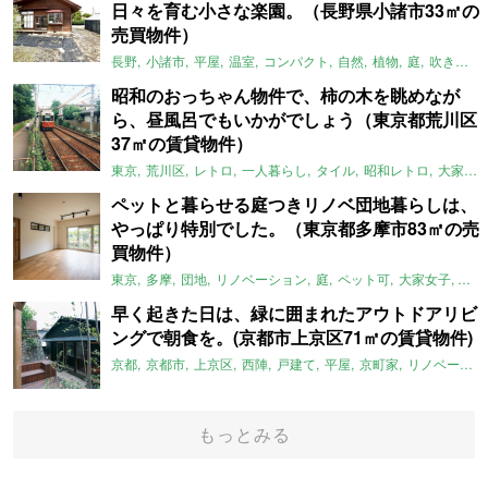
日々を育む小さな楽園。（長野県小諸市33㎡の
売買物件）
長野
小諸市
平屋
温室
コンパクト
自然
植物
庭
吹き抜け
昭和のおっちゃん物件で、柿の木を眺めなが
ら、昼風呂でもいかがでしょう（東京都荒川区
37㎡の賃貸物件）
東京
荒川区
レトロ
一人暮らし
タイル
昭和レトロ
大家女子
ペットと暮らせる庭つきリノベ団地暮らしは、
やっぱり特別でした。（東京都多摩市83㎡の売
買物件）
東京
多摩
団地
リノベーション
庭
ペット可
大家女子
団地
早く起きた日は、緑に囲まれたアウトドアリビ
ングで朝食を。(京都市上京区71㎡の賃貸物件)
京都
京都市
上京区
西陣
戸建て
平屋
京町家
リノベーション
もっとみる