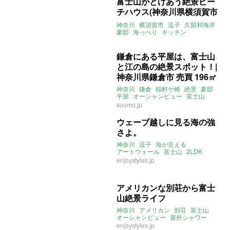
富士山がとけあう絶景ビー
チハウス(神奈川県横須賀市
180㎡の売買物件)
神奈川
横須賀市
逗子
久留和海岸
豪邸
海っぺり
キッチン
バスルーム
オーシャンビュー
富士山
ライター：葱山紫蘇子
売買
鎌倉にある平屋は、富士山
と江の島の絶景スポット！|
神奈川県鎌倉市 売買 196㎡
神奈川
鎌倉
稲村ケ崎
絶景
豪邸
平屋
オーシャンビュー
富士山
家庭菜園
庭
ウッドデッキ
BBQ
suumo.jp
ウェーブ越しに見る海の強
さよ。
神奈川
逗子
海が見える
アートウォール
富士山
2LDK
ENJOYSTYLE
enjoystyles.jp
アメリカンな別荘から富士
山絶景ライフ
神奈川
アメリカン
別荘
富士山
オーシャンビュー
屋外シャワー
enjoystyles.jp