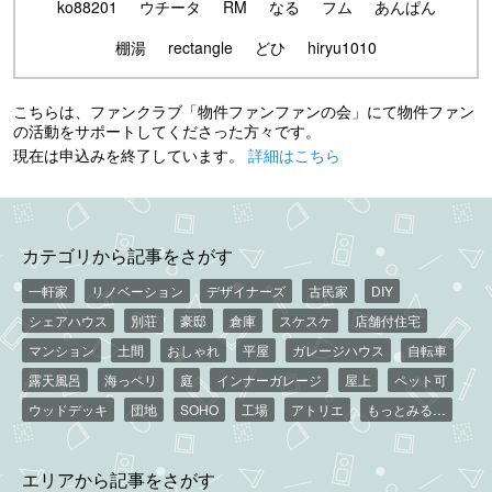
ko88201
ウチータ
RM
なる
フム
あんぱん
棚湯
rectangle
どひ
hiryu1010
こちらは、ファンクラブ「物件ファンファンの会」にて物件ファン
の活動をサポートしてくださった方々です。
現在は申込みを終了しています。
詳細はこちら
カテゴリから記事をさがす
一軒家
リノベーション
デザイナーズ
古民家
DIY
シェアハウス
別荘
豪邸
倉庫
スケスケ
店舗付住宅
マンション
土間
おしゃれ
平屋
ガレージハウス
自転車
露天風呂
海っペリ
庭
インナーガレージ
屋上
ペット可
ウッドデッキ
団地
SOHO
工場
アトリエ
もっとみる…
エリアから記事をさがす