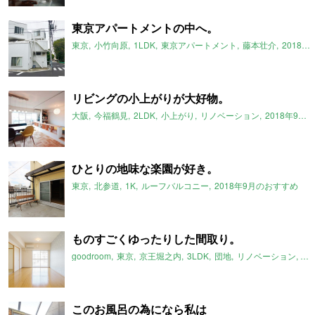
東京アパートメントの中へ。
東京
小竹向原
1LDK
東京アパートメント
藤本壮介
2018年9月のおすすめ
リビングの小上がりが大好物。
大阪
今福鶴見
2LDK
小上がり
リノベーション
2018年9月のおすすめ
ひとりの地味な楽園が好き。
東京
北参道
1K
ルーフバルコニー
2018年9月のおすすめ
ものすごくゆったりした間取り。
goodroom
東京
京王堀之内
3LDK
団地
リノベーション
2
このお風呂の為になら私は