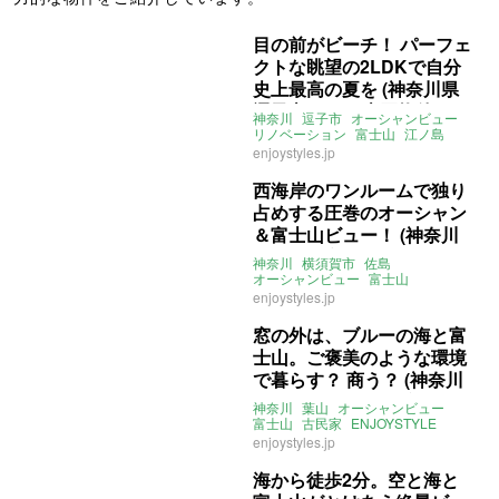
目の前がビーチ！ パーフェ
クトな眺望の2LDKで自分
史上最高の夏を (神奈川県
逗子市60㎡の売買物件)
神奈川
逗子市
オーシャンビュー
リノベーション
富士山
江ノ島
逗子海岸
売買
enjoystyles.jp
西海岸のワンルームで独り
占めする圧巻のオーシャン
＆富士山ビュー！ (神奈川
県横須賀市37㎡の売買物
神奈川
横須賀市
佐島
件)
オーシャンビュー
富士山
リノベーション
1R
enjoystyles.jp
ENJOYSTYLE
売買
窓の外は、ブルーの海と富
士山。ご褒美のような環境
で暮らす？ 商う？ (神奈川
県三浦郡73㎡の賃貸物件)
神奈川
葉山
オーシャンビュー
富士山
古民家
ENJOYSTYLE
賃貸
enjoystyles.jp
海から徒歩2分。空と海と