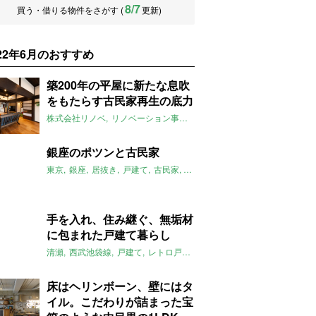
8/7
買う・借りる物件をさがす (
更新)
022年6月のおすすめ
築200年の平屋に新たな息吹
をもたらす古民家再生の底力
株式会社リノベ
リノベーション事例
古民家
平屋
2022年6月のお
銀座のポツンと古民家
東京
銀座
居抜き
戸建て
古民家
店舗
大家女子
2022年6月のお
手を入れ、住み継ぐ、無垢材
に包まれた戸建て暮らし
清瀬
西武池袋線
戸建て
レトロ戸建て
リノベーション
無垢材
タ
床はヘリンボーン、壁にはタ
イル。こだわりが詰まった宝