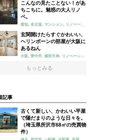
こんなの見たことない！があ
ちこちに。魅惑の大人リノ
ベ。
愛知
名古屋
マンション
リノベーション
おしゃれ
コンクリ打ちっ
玄関開けたらすぐかわいい、
ヘリンボーンの部屋が大阪に
あるねん
大阪
豊中市
服部天神
リノベーション
室内窓
ヘリンボーン
スト
もっとみる
着記事
古くて新しい、かわいい平屋
で陽だまりのような日々を。
（埼玉県所沢市68㎡の売買物
件）
埼玉
所沢市
一軒家
古民家
平屋
庭
リノベーション
アメリカンハ