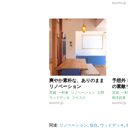
2018年
suumo.jp
爽やか素朴な、ありのまま
予想外
リノベーション
の素敵
宮城
一軒家
リノベーション
土間
宮城
一軒
ウッドデッキ
スケスケ
和洋折衷
suumo.jp
suumo.jp
関連:
リノベーション
,
仙台
,
ウッドデッキ
,