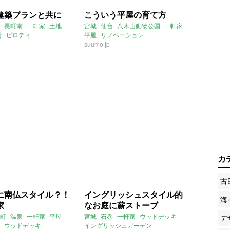
建築プランと共に
こういう平屋の育て方
長町南
一軒家
土地
宮城
仙台
八木山動物公園
一軒家
付
ピロティ
平屋
リノベーション
2019年2月のおすすめ
suumo.jp
カ
古
に南仏スタイル？！
イングリッシュスタイル的
海
家
なお庭に薪ストーブ
町
温泉
一軒家
平屋
宮城
石巻
一軒家
ウッドデッキ
デ
ウッドデッキ
イングリッシュガーデン