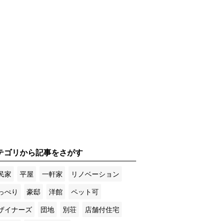
テゴリから記事をさがす
民家
平屋
一軒家
リノベーション
っぺり
豪邸
洋館
ペット可
ザイナーズ
団地
別荘
店舗付住宅