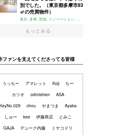
別でした。（東京都多摩市83
㎡の売買物件）
東京
多摩
団地
リノベーション
庭
ペット可
大家女子
団地リノベ
もっとみる
件ファンを支えてくださってる皆様
うっちー
アマレット
Koji
ちー
カツオ
odmishien
ASA
KeyNo.029
chou
やまつま
Ayaka
しゅー
kee
伊藤商店
とみこ
GAJA
デューク内藤
ミヤコドリ