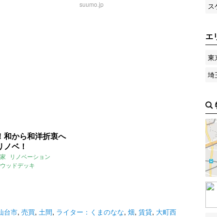
7月のおすすめ
薪ストーブ
suumo.jp
勾配天井
ス
エ
東
埼
！和から和洋折衷へ
リノベ！
家
リノベーション
ウッドデッキ
仙台市
,
売買
,
土間
,
ライター：くまのなな
,
畑
,
賃貸
,
大町西