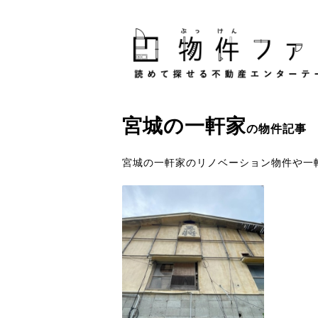
宮城
の
一軒家
の物件記事
宮城の一軒家のリノベーション物件や一