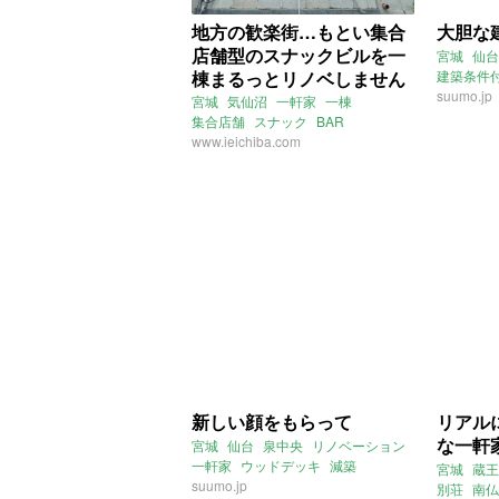
地方の歓楽街…もとい集合
大胆な
店舗型のスナックビルを一
宮城
仙台
棟まるっとリノベしません
建築条件
suumo.jp
か？ (宮城県気仙沼市544㎡
宮城
気仙沼
一軒家
一棟
集合店舗
スナック
BAR
の売買物件)
リノベーション素材
www.ieichiba.com
売買
新しい顔をもらって
リアル
な一軒
宮城
仙台
泉中央
リノベーション
一軒家
ウッドデッキ
減築
宮城
蔵王
suumo.jp
別荘
南仏