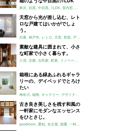
箱のような中目黒の1LDK
東京
目黒
中目黒
1LDK
室内窓
リノベーション
目黒区
一人暮ら
天窓から光が差し込む、レト
ロな戸建てはいかがでしょ
う。
兵庫
神戸市
レトロ
天窓
和室
戸建て
ペット可
2022年6月のお
素敵な建具に囲まれて、小さ
な町家で小さく暮らす。
八清
京都
古民家
町家
リノベーション
庭
縁側
2022年6月のお
箱根にある緑あふれるギャラ
リーの、デイベッドでとろけ
たい
神奈川
箱根
ギャラリー
デザイナーズ
おしゃれ
別荘
デイベッド
古き良き美しさを残す和風の
一軒家にモダンなエッセンス
をひとさじ。
goodroom
愛知
名古屋
徳重
一軒家
リノベーション
無垢床
ペッ