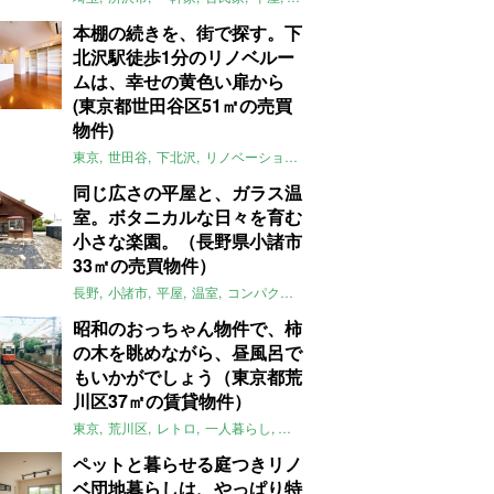
本棚の続きを、街で探す。下
北沢駅徒歩1分のリノベルー
ムは、幸せの黄色い扉から
(東京都世田谷区51㎡の売買
物件)
東京
世田谷
下北沢
リノベーション
1LDK
本棚
ライター：ほしり
同じ広さの平屋と、ガラス温
室。ボタニカルな日々を育む
小さな楽園。（長野県小諸市
33㎡の売買物件）
長野
小諸市
平屋
温室
コンパクト
自然
植物
庭
吹き抜け
無垢
昭和のおっちゃん物件で、柿
の木を眺めながら、昼風呂で
もいかがでしょう（東京都荒
川区37㎡の賃貸物件）
東京
荒川区
レトロ
一人暮らし
タイル
昭和レトロ
大家女子
トダ
ペットと暮らせる庭つきリノ
ベ団地暮らしは、やっぱり特