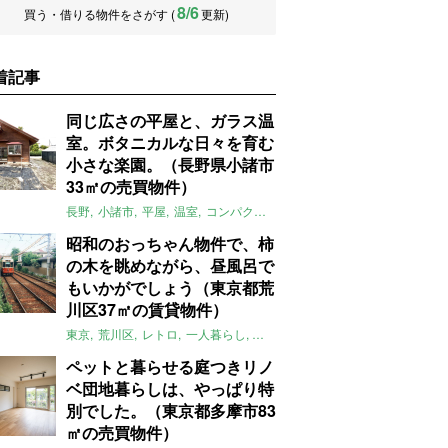
8/6
買う・借りる物件をさがす (
更新)
着記事
同じ広さの平屋と、ガラス温
室。ボタニカルな日々を育む
小さな楽園。（長野県小諸市
33㎡の売買物件）
長野
小諸市
平屋
温室
コンパクト
自然
植物
庭
吹き抜け
無垢
昭和のおっちゃん物件で、柿
の木を眺めながら、昼風呂で
もいかがでしょう（東京都荒
川区37㎡の賃貸物件）
東京
荒川区
レトロ
一人暮らし
タイル
昭和レトロ
大家女子
トダ
ペットと暮らせる庭つきリノ
ベ団地暮らしは、やっぱり特
別でした。（東京都多摩市83
㎡の売買物件）