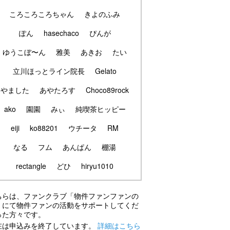
ころころころちゃん
きよのふみ
ぽん
hasechaco
ぴんが
ゆうこぼ〜ん
雅美
あきお
たい
立川ほっとライン院長
Gelato
やました
あやたろす
Choco89rock
ako
園園
みぃ
純喫茶ヒッピー
eiji
ko88201
ウチータ
RM
なる
フム
あんぱん
棚湯
rectangle
どひ
hiryu1010
ちらは、ファンクラブ「物件ファンファンの
」にて物件ファンの活動をサポートしてくだ
った方々です。
在は申込みを終了しています。
詳細はこちら