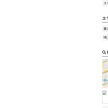
ス
エ
東
埼