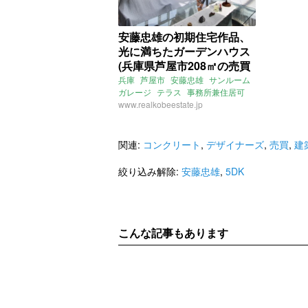
安藤忠雄の初期住宅作品、
光に満ちたガーデンハウス
(兵庫県芦屋市208㎡の売買
物件)
兵庫
芦屋市
安藤忠雄
サンルーム
ガレージ
テラス
事務所兼住居可
勾配天井
www.realkobeestate.jp
5DK
売買
関連:
コンクリート
,
デザイナーズ
,
売買
,
建
絞り込み解除:
安藤忠雄
,
5DK
こんな記事もあります