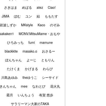
さきはま
めばる
atez
Ciao!
JIMA
ぽむ
ユン
結
ももたす
岩波しずか
MKstyle
Kaco
のぞみ
sakaken1
MONV.MitsuMame・おもや
ひろみっち
fumi
mamune
blackkite
masako.o
おさるー
ぽんちゃん
よーじ
ともりん
たけくま
かげまる
わらび
川島あゆみ
theゆうこ
シーサイド
きんちゃん
mee
なわとび
花火丸
霜月
いんちょう
有賀 悠歩
サラリーマン大家のTAKA