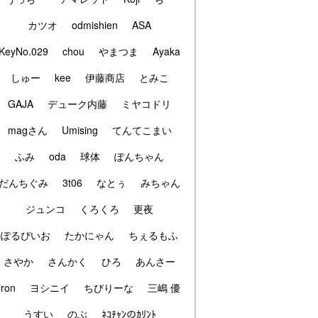
カツオ
odmishien
ASA
KeyNo.029
chou
やまつま
Ayaka
しゅー
kee
伊藤商店
とみこ
GAJA
デューク内藤
ミヤコドリ
magさん
Umising
てんてこまい
ふみ
oda
球体
ぽんちゃん
だんちぐみ
3t06
なとぅ
みちゃん
ジュンコ
くろくろ
更夜
ぽるぴいお
たかにゃん
ちぇるもふ
さやか
さんかく
ひろ
あんさー
iron
ヨシニイ
ちびりーな
三嶋 優
うすい
のぶ
ﾈｺﾁｬﾝのｶﾘﾝﾄ