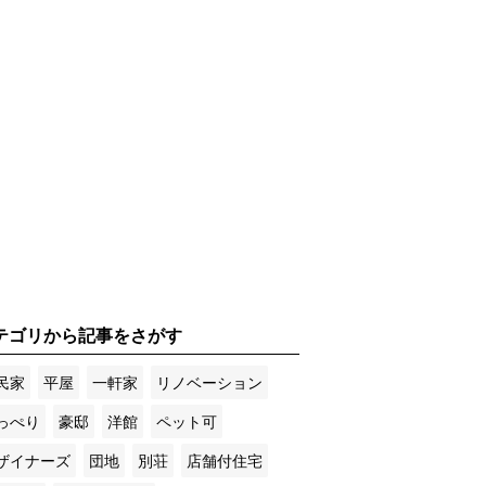
テゴリから記事をさがす
民家
平屋
一軒家
リノベーション
っぺり
豪邸
洋館
ペット可
ザイナーズ
団地
別荘
店舗付住宅