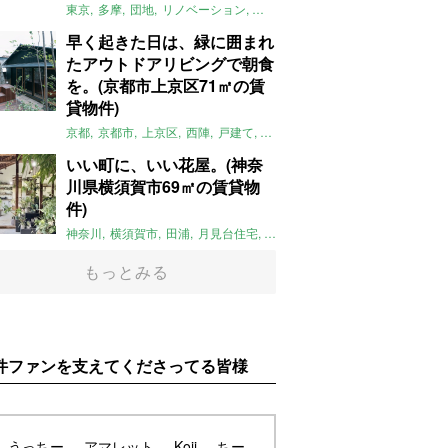
東京
多摩
団地
リノベーション
庭
ペット可
大家女子
団地リノベ
早く起きた日は、緑に囲まれ
たアウトドアリビングで朝食
を。(京都市上京区71㎡の賃
貸物件)
京都
京都市
上京区
西陣
戸建て
平屋
京町家
リノベーション
庭
いい町に、いい花屋。(神奈
川県横須賀市69㎡の賃貸物
件)
神奈川
横須賀市
田浦
月見台住宅
一軒家
店舗付住宅
食住近接
土
もっとみる
件ファンを支えてくださってる皆様
うっちー
アマレット
Koji
ちー