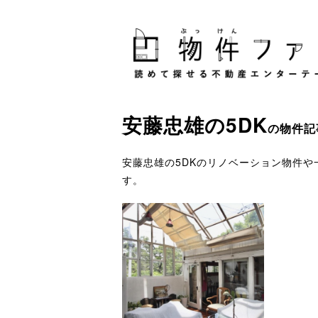
安藤忠雄
の
5DK
の物件記
安藤忠雄の5DKのリノベーション物件
す。