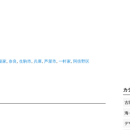
築家
,
奈良
,
生駒市
,
兵庫
,
芦屋市
,
一軒家
,
阿倍野区
カ
古
海
デ