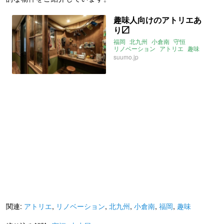
趣味人向けのアトリエあ
り〼
福岡
北九州
小倉南
守恒
リノベーション
アトリエ
趣味
山小屋
suumo.jp
関連:
アトリエ
,
リノベーション
,
北九州
,
小倉南
,
福岡
,
趣味