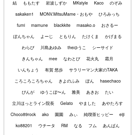
結
ももたす
岩波しずか
MKstyle
Kaco
のぞみ
sakaken1
MONV.MitsuMame・おもや
ひろみっち
fumi
mamune
blackkite
masako.o
おさるー
ぽんちゃん
よーじ
ともりん
たけくま
かげまる
わらび
川島あゆみ
theゆうこ
シーサイド
きんちゃん
mee
なわとび
花火丸
霜月
いんちょう
有賀 悠歩
サラリーマン大家のTAKA
ころころころちゃん
きよのふみ
ぽん
hasechaco
ぴんが
ゆうこぼ〜ん
雅美
あきお
たい
立川ほっとライン院長
Gelato
やました
あやたろす
Choco89rock
ako
園園
みぃ
純喫茶ヒッピー
eiji
ko88201
ウチータ
RM
なる
フム
あんぱん