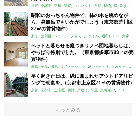
長野
小諸市
平屋
温室
コンパクト
自然
植物
庭
吹き抜け
昭和のおっちゃん物件で、柿の木を眺めなが
ら、昼風呂でもいかがでしょう（東京都荒川区
37㎡の賃貸物件）
東京
荒川区
レトロ
一人暮らし
タイル
昭和レトロ
大家女子
ペットと暮らせる庭つきリノベ団地暮らしは、
やっぱり特別でした。（東京都多摩市83㎡の売
買物件）
東京
多摩
団地
リノベーション
庭
ペット可
大家女子
団地
早く起きた日は、緑に囲まれたアウトドアリビ
ングで朝食を。(京都市上京区71㎡の賃貸物件)
京都
京都市
上京区
西陣
戸建て
平屋
京町家
リノベーション
もっとみる