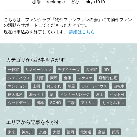
棚湯
rectangle
どひ
hiryu1010
こちらは、ファンクラブ「物件ファンファンの会」にて物件ファン
の活動をサポートしてくださった方々です。
現在は申込みを終了しています。
詳細はこちら
カテゴリから記事をさがす
一軒家
リノベーション
デザイナーズ
古民家
DIY
シェアハウス
別荘
豪邸
倉庫
スケスケ
店舗付住宅
マンション
土間
おしゃれ
平屋
ガレージハウス
自転車
露天風呂
海っペリ
庭
インナーガレージ
屋上
ペット可
ウッドデッキ
団地
SOHO
工場
アトリエ
もっとみる…
エリアから記事をさがす
東京
神奈川
京都
大阪
福岡
北海道
宮城
群馬