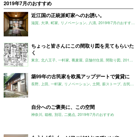
2019年7月のおすすめ
近江国の正統派町家へのお誘い。
滋賀
大津
町家
リノベーション
八清
2019年7月のおすすめ
ちょっと皆さんにこの間取り図を見てもらいた
く
東京
北八王子
一軒家
蕎麦屋
店舗付住居
間取り図
2019年7月のおすすめ
築99年の古民家を欧風アップデートで賃貸に
長野
上田
一軒家
リノベーション
土間
薪ストーブ
古民家
自分へのご褒美に、この空間
神奈川
箱根
別荘
二拠点
2019年7月のおすすめ