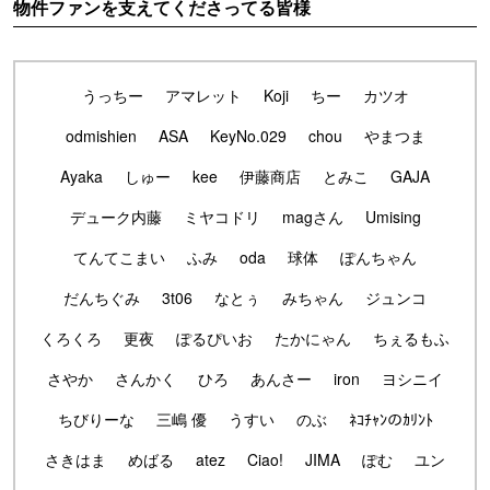
物件ファンを支えてくださってる皆様
うっちー
アマレット
Koji
ちー
カツオ
odmishien
ASA
KeyNo.029
chou
やまつま
Ayaka
しゅー
kee
伊藤商店
とみこ
GAJA
デューク内藤
ミヤコドリ
magさん
Umising
てんてこまい
ふみ
oda
球体
ぽんちゃん
だんちぐみ
3t06
なとぅ
みちゃん
ジュンコ
くろくろ
更夜
ぽるぴいお
たかにゃん
ちぇるもふ
さやか
さんかく
ひろ
あんさー
iron
ヨシニイ
ちびりーな
三嶋 優
うすい
のぶ
ﾈｺﾁｬﾝのｶﾘﾝﾄ
さきはま
めばる
atez
Ciao!
JIMA
ぽむ
ユン