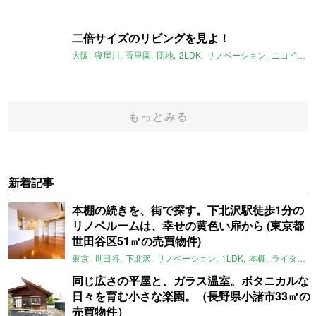
二倍サイズのリビングを見よ！
大阪
寝屋川
香里園
団地
2LDK
リノベーション
ニコイチ
もっとみる
新着記事
本棚の続きを、街で探す。下北沢駅徒歩1分の
リノベルームは、幸せの黄色い扉から (東京都
世田谷区51㎡の売買物件)
東京
世田谷
下北沢
リノベーション
1LDK
本棚
ライター：ほしりょうこ
同じ広さの平屋と、ガラス温室。ボタニカルな
日々を育む小さな楽園。（長野県小諸市33㎡の
売買物件）