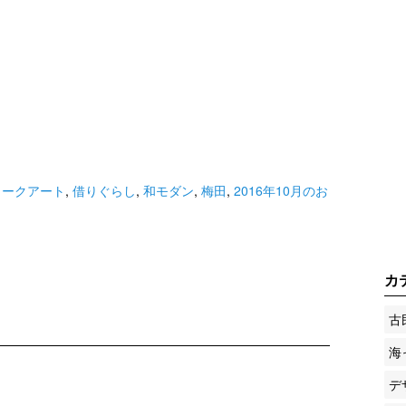
ョークアート
,
借りぐらし
,
和モダン
,
梅田
,
2016年10月のお
カ
古
海
デ