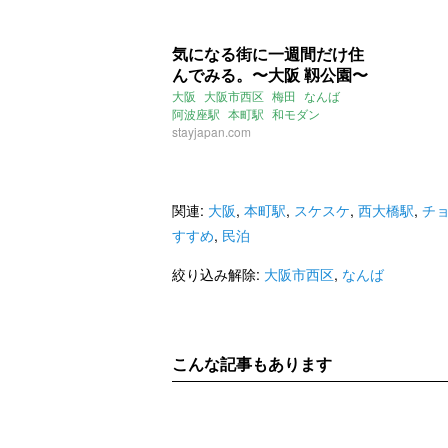
気になる街に一週間だけ住
んでみる。〜大阪 靱公園〜
大阪
大阪市西区
梅田
なんば
阿波座駅
本町駅
和モダン
チョークアート
stayjapan.com
借りぐらし
民泊
関連:
大阪
,
本町駅
,
スケスケ
,
西大橋駅
,
チ
すすめ
,
民泊
絞り込み解除:
大阪市西区
,
なんば
こんな記事もあります