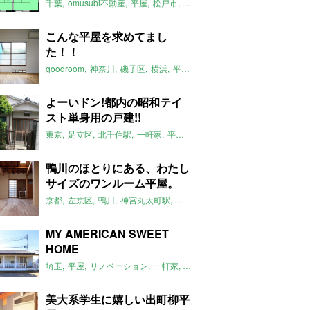
千葉
omusubi不動産
平屋
松戸市
平屋のおすすめ
矢切駅
こんな平屋を求めてまし
た！！
goodroom
神奈川
磯子区
横浜
平屋
平屋のおすすめ
リノベーショ
よーいドン!都内の昭和テイ
スト単身用の戸建!!
東京
足立区
北千住駅
一軒家
平屋
昭和
2017年3月のおすすめ
平
鴨川のほとりにある、わたし
サイズのワンルーム平屋。
京都
左京区
鴨川
神宮丸太町駅
リノベーション
平屋
大文字山
土
MY AMERICAN SWEET
HOME
埼玉
平屋
リノベーション
一軒家
米軍ハウス
ジョンソンタウン
2
美大系学生に嬉しい出町柳平