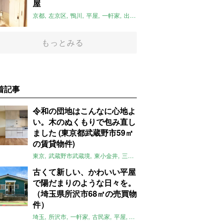
屋
京都
左京区
鴨川
平屋
一軒家
出町柳駅
リノベーション
平屋のお
もっとみる
着記事
令和の団地はこんなに心地よ
い。木のぬくもりで包み直し
ました (東京都武蔵野市59㎡
の賃貸物件)
東京
武蔵野市武蔵境
東小金井
三鷹
団地
リノベーション
木
2LD
古くて新しい、かわいい平屋
で陽だまりのような日々を。
（埼玉県所沢市68㎡の売買物
件）
埼玉
所沢市
一軒家
古民家
平屋
庭
リノベーション
アメリカンハ