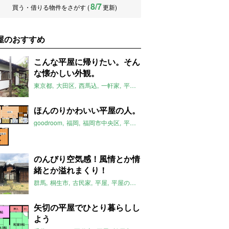
8/7
買う・借りる物件をさがす (
更新)
屋のおすすめ
こんな平屋に帰りたい。そん
な懐かしい外観。
東京都
大田区
西馬込
一軒家
平屋
庭付き
西馬込駅
平屋のおすす
ほんのりかわいい平屋の人。
goodroom
福岡
福岡市中央区
平屋
平屋のおすすめ
六本松駅
20
のんびり空気感！風情とか情
緒とか溢れまくり！
群馬
桐生市
古民家
平屋
平屋のおすすめ
運動公園駅
矢切の平屋でひとり暮らしし
よう