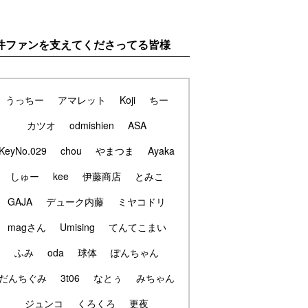
件ファンを支えてくださってる皆様
うっちー
アマレット
Koji
ちー
カツオ
odmishien
ASA
KeyNo.029
chou
やまつま
Ayaka
しゅー
kee
伊藤商店
とみこ
GAJA
デューク内藤
ミヤコドリ
magさん
Umising
てんてこまい
ふみ
oda
球体
ぽんちゃん
だんちぐみ
3t06
なとぅ
みちゃん
ジュンコ
くろくろ
更夜