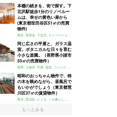
本棚の続きを、街で探す。下
北沢駅徒歩1分のリノベルー
ムは、幸せの黄色い扉から
(東京都世田谷区51㎡の売買
物件)
東京
世田谷
下北沢
リノベーション
1LDK
本棚
ライター：ほしり
同じ広さの平屋と、ガラス温
室。ボタニカルな日々を育む
小さな楽園。（長野県小諸市
33㎡の売買物件）
長野
小諸市
平屋
温室
コンパクト
自然
植物
庭
吹き抜け
無垢
昭和のおっちゃん物件で、柿
の木を眺めながら、昼風呂で
もいかがでしょう（東京都荒
川区37㎡の賃貸物件）
東京
荒川区
レトロ
一人暮らし
タイル
昭和レトロ
大家女子
トダ
もっとみる