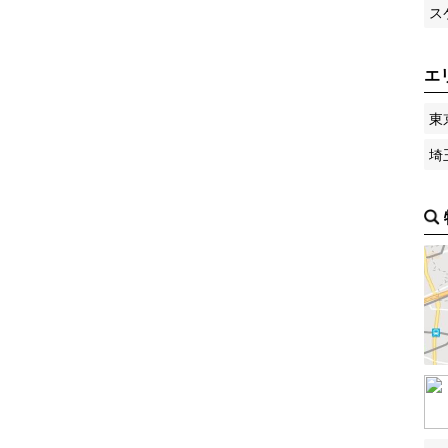
ス
エ
東
埼