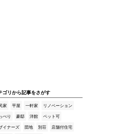
テゴリから記事をさがす
民家
平屋
一軒家
リノベーション
っぺり
豪邸
洋館
ペット可
ザイナーズ
団地
別荘
店舗付住宅