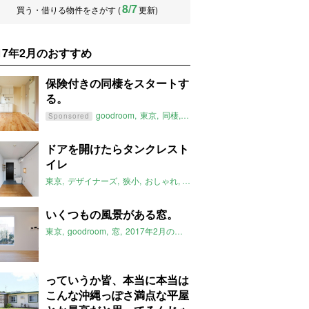
8/7
買う・借りる物件をさがす (
更新)
017年2月のおすすめ
保険付きの同棲をスタートす
る。
goodroom
東京
同棲
保険付き
2017年2月のおすすめ
Sponsored
ドアを開けたらタンクレスト
イレ
東京
デザイナーズ
狭小
おしゃれ
2017年2月のおすすめ
いくつもの風景がある窓。
東京
goodroom
窓
2017年2月のおすすめ
っていうか皆、本当に本当は
こんな沖縄っぽさ満点な平屋