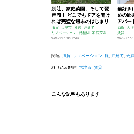
別荘、家庭菜園、そして琵
猫好き
琶湖！ どこでもドアを開け
めの部
れば完璧な週末のはじまり
アパー
(滋賀県大津市81㎡の賃貸・
(滋賀
滋賀
大津市
和邇
戸建て
滋賀
大津
リノベーション
琵琶湖
家庭菜園
賃貸
売買物件)
件)
売買
www.ccr702.com
賃貸
www.ccr7
関連:
滋賀
,
リノベーション
,
庭
,
戸建て
,
売
絞り込み解除:
大津市
,
賃貸
こんな記事もあります