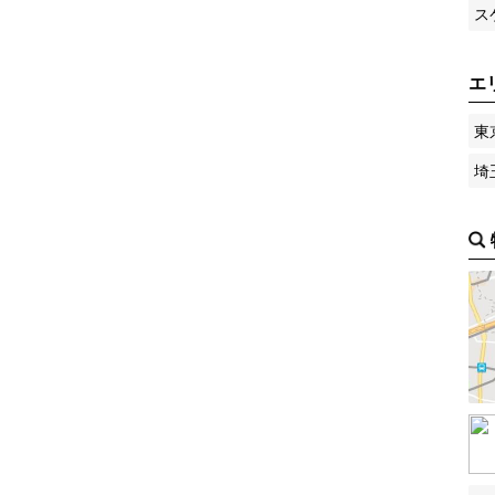
ス
エ
東
埼