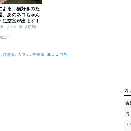
による、猫好きのた
屋。あのネコちゃん
トに空室が出ます！
県大津市26㎡の賃貸物
市
リノベ
猫
多頭飼い
02.com
買
,
琵琶湖
,
カフェ
,
古民家
,
3LDK
,
自然
カ
古
海
デ