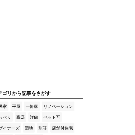
テゴリから記事をさがす
民家
平屋
一軒家
リノベーション
っぺり
豪邸
洋館
ペット可
ザイナーズ
団地
別荘
店舗付住宅