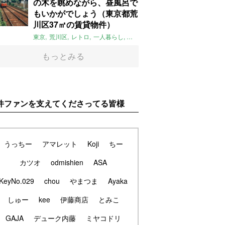
の木を眺めながら、昼風呂で
もいかがでしょう（東京都荒
川区37㎡の賃貸物件）
東京
荒川区
レトロ
一人暮らし
タイル
昭和レトロ
大家女子
トダ
もっとみる
件ファンを支えてくださってる皆様
うっちー
アマレット
Koji
ちー
カツオ
odmishien
ASA
KeyNo.029
chou
やまつま
Ayaka
しゅー
kee
伊藤商店
とみこ
GAJA
デューク内藤
ミヤコドリ