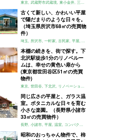
東京
武蔵野市武蔵境
東小金井
三鷹
団地
リノベーション
木
2LD
古くて新しい、かわいい平屋
で陽だまりのような日々を。
（埼玉県所沢市68㎡の売買物
件）
埼玉
所沢市
一軒家
古民家
平屋
庭
リノベーション
アメリカンハ
本棚の続きを、街で探す。下
北沢駅徒歩1分のリノベルー
ムは、幸せの黄色い扉から
(東京都世田谷区51㎡の売買
物件)
東京
世田谷
下北沢
リノベーション
1LDK
本棚
ライター：ほしり
同じ広さの平屋と、ガラス温
室。ボタニカルな日々を育む
小さな楽園。（長野県小諸市
33㎡の売買物件）
長野
小諸市
平屋
温室
コンパクト
自然
植物
庭
吹き抜け
無垢
昭和のおっちゃん物件で、柿