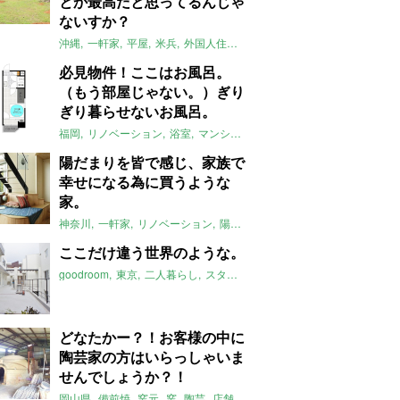
とか最高だと思ってるんじゃ
ないすか？
沖縄
一軒家
平屋
米兵
外国人住宅
オーシャンビュー
2017年2月
必見物件！ここはお風呂。
（もう部屋じゃない。）ぎり
ぎり暮らせないお風呂。
福岡
リノベーション
浴室
マンション
住めない
だって、トイレが
陽だまりを皆で感じ、家族で
幸せになる為に買うような
家。
神奈川
一軒家
リノベーション
陽だまり
フリースペース
ウッドデ
ここだけ違う世界のような。
goodroom
東京
二人暮らし
スタイリッシュ
2017年2月のおすすめ
どなたかー？！お客様の中に
陶芸家の方はいらっしゃいま
せんでしょうか？！
岡山県
備前焼
窯元
窯
陶芸
店舗付
2017年2月のおすすめ