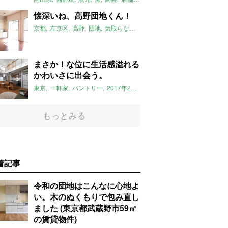
懐深いね、高野団地くん！
京都
左京区
高野
団地
気取らない
2017年2月のおすすめ
ルーム
まさか！な位に生活感溢れる
かわいさに出会う。
東京
一軒家
パントリー
2017年2月のおすすめ
もっとみる
着記事
令和の団地はこんなに心地よ
い。木のぬくもりで包み直し
ました (東京都武蔵野市59㎡
の賃貸物件)