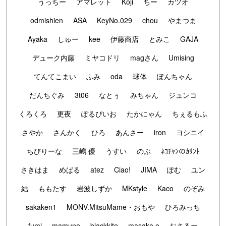
うっちー
アマレット
Koji
ちー
カツオ
odmishien
ASA
KeyNo.029
chou
やまつま
Ayaka
しゅー
kee
伊藤商店
とみこ
GAJA
デューク内藤
ミヤコドリ
magさん
Umising
てんてこまい
ふみ
oda
球体
ぽんちゃん
だんちぐみ
3t06
なとぅ
みちゃん
ジュンコ
くろくろ
更夜
ぽるぴいお
たかにゃん
ちぇるもふ
さやか
さんかく
ひろ
あんさー
iron
ヨシニイ
ちびりーな
三嶋 優
うすい
のぶ
ﾈｺﾁｬﾝのｶﾘﾝﾄ
さきはま
めばる
atez
Ciao!
JIMA
ぽむ
ユン
結
ももたす
岩波しずか
MKstyle
Kaco
のぞみ
sakaken1
MONV.MitsuMame・おもや
ひろみっち
fumi
mamune
blackkite
masako.o
おさるー