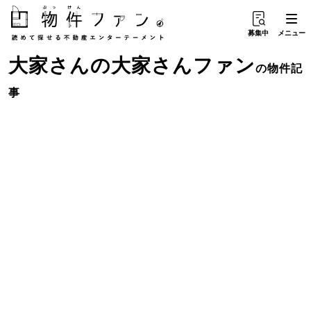
募集中
メニュー
大家さん
の
大家さんファン
の物件記
事