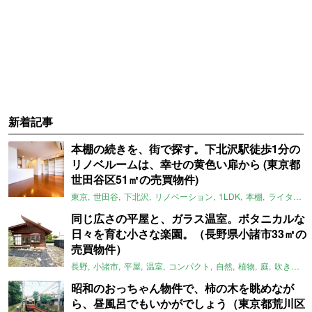
新着記事
本棚の続きを、街で探す。下北沢駅徒歩1分の
リノベルームは、幸せの黄色い扉から (東京都
世田谷区51㎡の売買物件)
東京
世田谷
下北沢
リノベーション
1LDK
本棚
ライター：ほしりょうこ
同じ広さの平屋と、ガラス温室。ボタニカルな
日々を育む小さな楽園。（長野県小諸市33㎡の
売買物件）
長野
小諸市
平屋
温室
コンパクト
自然
植物
庭
吹き抜け
昭和のおっちゃん物件で、柿の木を眺めなが
ら、昼風呂でもいかがでしょう（東京都荒川区