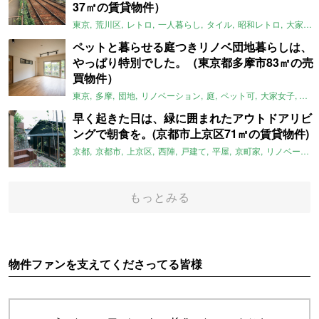
37㎡の賃貸物件）
東京
荒川区
レトロ
一人暮らし
タイル
昭和レトロ
大家女子
ペットと暮らせる庭つきリノベ団地暮らしは、
やっぱり特別でした。（東京都多摩市83㎡の売
買物件）
東京
多摩
団地
リノベーション
庭
ペット可
大家女子
団地
早く起きた日は、緑に囲まれたアウトドアリビ
ングで朝食を。(京都市上京区71㎡の賃貸物件)
京都
京都市
上京区
西陣
戸建て
平屋
京町家
リノベーション
もっとみる
物件ファンを支えてくださってる皆様