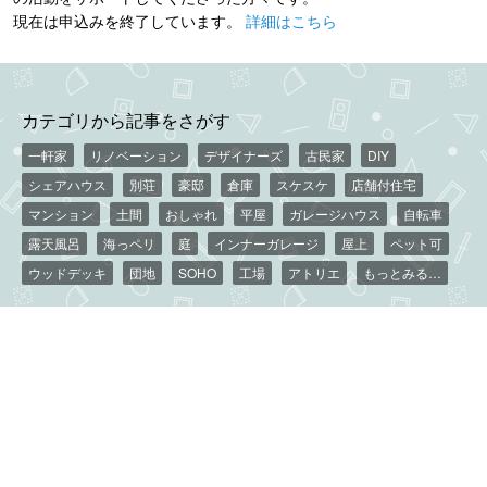
現在は申込みを終了しています。
詳細はこちら
カテゴリから記事をさがす
一軒家
リノベーション
デザイナーズ
古民家
DIY
シェアハウス
別荘
豪邸
倉庫
スケスケ
店舗付住宅
マンション
土間
おしゃれ
平屋
ガレージハウス
自転車
露天風呂
海っペリ
庭
インナーガレージ
屋上
ペット可
ウッドデッキ
団地
SOHO
工場
アトリエ
もっとみる…
エリアから記事をさがす
東京
神奈川
京都
大阪
福岡
北海道
宮城
群馬
栃木
茨城
埼玉
千葉
新潟
長野
静岡
愛知
岐阜
石川
滋賀
奈良
兵庫
岡山
広島
徳島
熊本
長崎
鹿児島
沖縄
もっとみる…