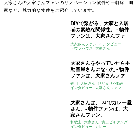
大家さんの大家さんファンのリノベーション物件や一軒家、町
家など、魅力的な物件をご紹介しています。
DIYで繋がる、大家と入居
者の素敵な関係性。 - 物件
ファンは、大家さんファ
ン。
大家さんファン
インタビュー
トウフハウス
大家さん
大家さんをやっていたら不
動産屋さんになった - 物件
ファンは、大家さんファ
ン。
香川
大家さん
ひだまり不動産
インタビュー
大家さんファン
大家さんは、DJでカレー屋
さん。- 物件ファンは、大
家さんファン。
和歌山
大家さん
貴志ビルヂング
インタビュー
カレー
大家さんファン