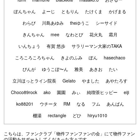
ぽんちゃん
よーじ
ともりん
たけくま
かげまる
わらび
川島あゆみ
theゆうこ
シーサイド
きんちゃん
mee
なわとび
花火丸
霜月
いんちょう
有賀 悠歩
サラリーマン大家のTAKA
ころころころちゃん
きよのふみ
ぽん
hasechaco
ぴんが
ゆうこぼ〜ん
雅美
あきお
たい
立川ほっとライン院長
Gelato
やました
あやたろす
Choco89rock
ako
園園
みぃ
純喫茶ヒッピー
eiji
ko88201
ウチータ
RM
なる
フム
あんぱん
棚湯
rectangle
どひ
hiryu1010
こちらは、ファンクラブ「物件ファンファンの会」にて物件ファン
の活動をサポートしてくださった方々です。