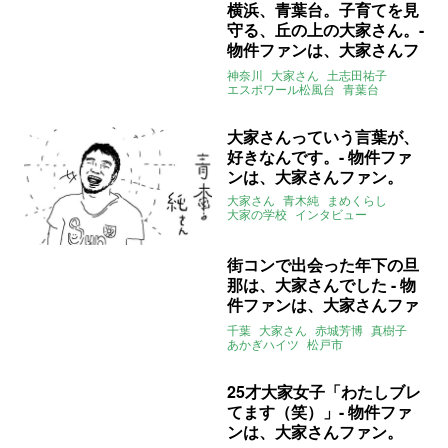
横浜、青葉台。子育てを見
守る、丘の上の大家さん。-
物件ファンは、大家さんフ
ァン。
神奈川
大家さん
土志田祐子
エスポワール松風台
青葉台
インタビュー
大家さんファン
大家さんっていう言葉が、
好きなんです。- 物件ファ
ンは、大家さんファン。
大家さん
青木純
まめくらし
大家の学校
インタビュー
大家さんファン
街コンで出会った年下の旦
那は、大家さんでした - 物
件ファンは、大家さんファ
ン。
千葉
大家さん
赤城芳博
真樹子
あかぎハイツ
松戸市
インタビュー
大家さんファン
25才大家女子「わたしブレ
てます（笑）」- 物件ファ
ンは、大家さんファン。