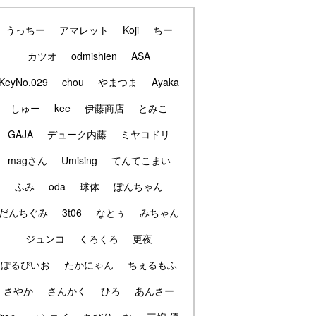
うっちー
アマレット
Koji
ちー
カツオ
odmishien
ASA
KeyNo.029
chou
やまつま
Ayaka
しゅー
kee
伊藤商店
とみこ
GAJA
デューク内藤
ミヤコドリ
magさん
Umising
てんてこまい
ふみ
oda
球体
ぽんちゃん
だんちぐみ
3t06
なとぅ
みちゃん
ジュンコ
くろくろ
更夜
ぽるぴいお
たかにゃん
ちぇるもふ
さやか
さんかく
ひろ
あんさー