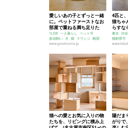
愛しいあの子とずっと一緒
4匹と
に。ペットファーストなお
猫ちゃ
部屋で重ねる満ち足りた
らすなら
日々。(東京都江東区36㎡の
㎡の賃
1LDK
一人暮らし
ペット可
東京
渋谷
多頭飼い
犬
猫
ラウンジ
眺望
猫飼育可
賃貸物件)
公園
www.goodrooms.jp
東京
江東区
北砂
二人暮ら
www.tatod
東京地下鉄東西線
南砂町駅
ライター：増成かおり
賃貸
猫への愛とお気に入りの物
陽だま
たちを、リビングに積み上
がりで
げて。(名古屋市南区51㎡の
楽しむ