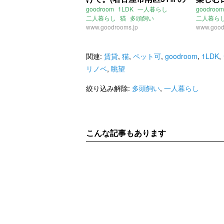
賃貸物件)
51㎡の
goodroom
1LDK
一人暮らし
goodroom
二人暮らし
猫
多頭飼い
二人暮ら
キャットウォーク
www.goodrooms.jp
和室
www.good
小上
キャットステップ
キャットタワー
キャット
爪とぎ
レトロ
マンション
リノベ
角部屋
愛
二面採光
角部屋
愛知
名古屋
名鉄常滑
関連:
賃貸
,
猫
,
ペット可
,
goodroom
,
1LDK
,
中割
名鉄常滑線
大江駅
笠寺駅
名
リノベ
,
眺望
東海道本線
笠寺駅
ライター
名鉄名古屋本線
本笠寺駅
絞り込み解除:
多頭飼い
,
一人暮らし
ライター：増成かおり
賃貸
こんな記事もあります