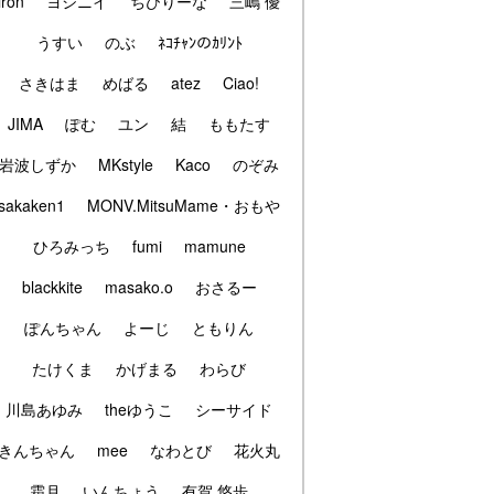
iron
ヨシニイ
ちびりーな
三嶋 優
うすい
のぶ
ﾈｺﾁｬﾝのｶﾘﾝﾄ
さきはま
めばる
atez
Ciao!
JIMA
ぽむ
ユン
結
ももたす
岩波しずか
MKstyle
Kaco
のぞみ
sakaken1
MONV.MitsuMame・おもや
ひろみっち
fumi
mamune
blackkite
masako.o
おさるー
ぽんちゃん
よーじ
ともりん
たけくま
かげまる
わらび
川島あゆみ
theゆうこ
シーサイド
きんちゃん
mee
なわとび
花火丸
霜月
いんちょう
有賀 悠歩