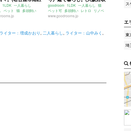
ス
賃貸物件)
田市50㎡の賃貸物件)
1LDK
一人暮らし
goodroom
1LDK
一人暮らし
猫
し
ペット
猫
多頭飼い
ペット可
多頭飼い
レトロ
リノベ
rooms.jp
がり
畳
一軒家
www.goodrooms.jp
大阪
吹田
岸部
岸部南
エ
ウォーク
二面採光
南
東海道本線
岸辺駅
知
名古屋
中割町
阪急電鉄京都線
正雀駅
吹田駅
線
大江駅
東海道本線
ライター：増成かおり
賃貸
ライター：増成かおり
,
二人暮らし
,
ライター：山中みく
,
東
鉄名古屋本線
本笠寺駅
：増成かおり
賃貸
埼