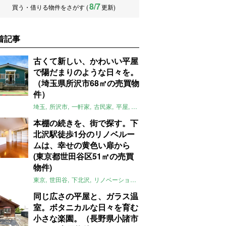
8/7
買う・借りる物件をさがす (
更新)
着記事
古くて新しい、かわいい平屋
で陽だまりのような日々を。
（埼玉県所沢市68㎡の売買物
件）
埼玉
所沢市
一軒家
古民家
平屋
庭
リノベーション
アメリカンハ
本棚の続きを、街で探す。下
北沢駅徒歩1分のリノベルー
ムは、幸せの黄色い扉から
(東京都世田谷区51㎡の売買
物件)
東京
世田谷
下北沢
リノベーション
1LDK
本棚
ライター：ほしり
同じ広さの平屋と、ガラス温
室。ボタニカルな日々を育む
小さな楽園。（長野県小諸市