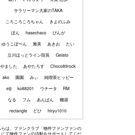
サラリーマン大家のTAKA
ころころころちゃん
きよのふみ
ぽん
hasechaco
ぴんが
ゆうこぼ〜ん
雅美
あきお
たい
立川ほっとライン院長
Gelato
やました
あやたろす
Choco89rock
ako
園園
みぃ
純喫茶ヒッピー
eiji
ko88201
ウチータ
RM
なる
フム
あんぱん
棚湯
rectangle
どひ
hiryu1010
ちらは、ファンクラブ「物件ファンファンの
」にて物件ファンの活動をサポートしてくだ