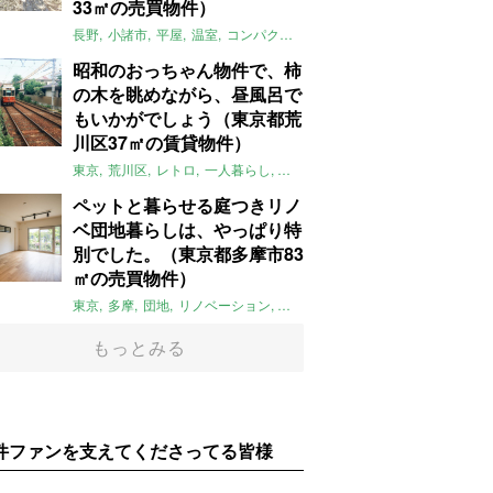
33㎡の売買物件）
長野
小諸市
平屋
温室
コンパクト
自然
植物
庭
吹き抜け
無垢
昭和のおっちゃん物件で、柿
の木を眺めながら、昼風呂で
もいかがでしょう（東京都荒
川区37㎡の賃貸物件）
東京
荒川区
レトロ
一人暮らし
タイル
昭和レトロ
大家女子
トダ
ペットと暮らせる庭つきリノ
ベ団地暮らしは、やっぱり特
別でした。（東京都多摩市83
㎡の売買物件）
東京
多摩
団地
リノベーション
庭
ペット可
大家女子
団地リノベ
もっとみる
件ファンを支えてくださってる皆様