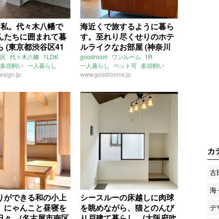
、私。代々木八幡で
海近くで旅するように暮ら
んたちに囲まれて暮
す。至れり尽くせりのホテ
 (東京都渋谷区41
ルライクなお部屋 (神奈川
貸物件)
県茅ヶ崎市19㎡の賃貸物件)
区
代々木八幡
1LDK
goodroom
ワンルーム
1R
多頭飼い
一人暮らし
一人暮らし
ペット可
多頭飼い
し
esign.jp
賃貸
小型犬
www.goodrooms.jp
猫
共有スペース
ルーフテラス
屋上
ギリシャ
ネット無料
リモートワーク
在宅ワーク
トランクルーム
海っぺり
海辺
ビーチ
神奈川
茅ヶ崎
柳島
湘南新宿ライン高海
平塚駅
相模線
北茅ヶ崎駅
浜見平団地
ライター：増成かおり
賃貸
カ
古
海
りができる和の小上
シースルーの床越しに肉球
、にゃんこと昼寝を
を眺めながら、猫とのんび
デ
日々。(名古屋市南区
り戸建て暮らし。(大阪府吹