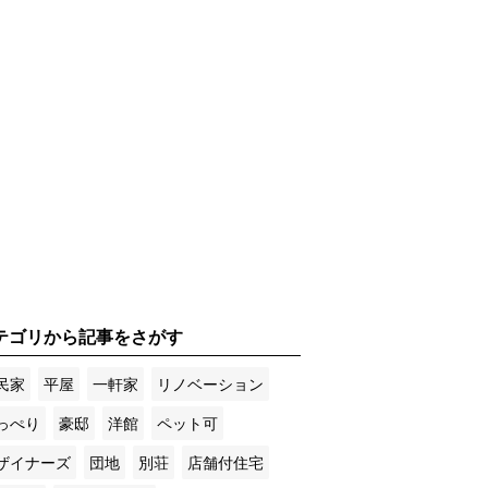
テゴリから記事をさがす
民家
平屋
一軒家
リノベーション
っぺり
豪邸
洋館
ペット可
ザイナーズ
団地
別荘
店舗付住宅