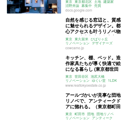
東京
東京都北区
土地
建築家
沼野井諭
募集中
売買
docs.google.com
自然を感じる窓辺と、質感
に魅せられるデザイン。都
心アクセスも叶うリノベ物
件。（東京都東久留米市71
東京
東久留米
ひばりヶ丘
㎡の売買物件）
リノベーション
デザイナーズ
２人暮らし
大家女子
売買
cowcamo.jp
キッチン、棚、ベッド。造
作家具たちが導く快適で絵
になる暮らし (東京都世田
谷区57㎡の売買物件)
東京
世田谷区
池尻大橋
リノベーション
ゆくい堂
1LDK
棚
ベッド
パントリー
www.realtokyoestate.co.jp
ペット飼育可
楽器演奏可
売買
アールづかいが見事な団地
リノベで、アンティークド
アに惚れる。（東京都町田
市50㎡の売買物件）
東京
町田市
団地
団地リノベ
リノベーション
アンティーク
ヴィンテージ
アーチ
無垢
レトロ
タイル
ライター：山中みく