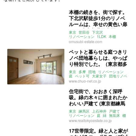
本棚の続きを、街で探す。
下北沢駅徒歩1分のリノベ
ルームは、幸せの黄色い扉
から (東京都世田谷区51㎡
東京
世田谷
下北沢
の売買物件)
リノベーション
1LDK
本棚
ライター：ほしりょうこ
omusubi-estate.com
omusubi不動産
売買
ペットと暮らせる庭つきリ
ノベ団地暮らしは、やっぱ
り特別でした。（東京都多
摩市83㎡の売買物件）
東京
多摩
団地
リノベーション
庭
ペット可
大家女子
団地リノベ
団地リノベーション
募集中
売買
www.chuo-net.co.jp
住宅街で、おおきく深呼
吸。緑の木々に囲まれたか
わいい戸建て (東京都練馬
区82㎡の売買物件)
東京
練馬区
上石神井
戸建て
リノベーション
庭
緑
無垢床
棚
住居兼事務所可
楽器演奏可
売買
www.realtokyoestate.co.jp
17世帯限定。緑と人と家が