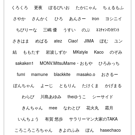
くろくろ
更夜
ぽるぴいお
たかにゃん
ちぇるもふ
さやか
さんかく
ひろ
あんさー
iron
ヨシニイ
ちびりーな
三嶋 優
うすい
のぶ
ﾈｺﾁｬﾝのｶﾘﾝﾄ
さきはま
めばる
atez
Ciao!
JIMA
ぽむ
ユン
結
ももたす
岩波しずか
MKstyle
Kaco
のぞみ
sakaken1
MONV.MitsuMame・おもや
ひろみっち
fumi
mamune
blackkite
masako.o
おさるー
ぽんちゃん
よーじ
ともりん
たけくま
かげまる
わらび
川島あゆみ
theゆうこ
シーサイド
きんちゃん
mee
なわとび
花火丸
霜月
いんちょう
有賀 悠歩
サラリーマン大家のTAKA
ころころころちゃん
きよのふみ
ぽん
hasechaco