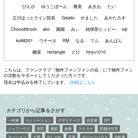
ぴんが
ゆうこぼ〜ん
雅美
あきお
たい
立川ほっとライン院長
Gelato
やました
あやたろす
Choco89rock
ako
園園
みぃ
純喫茶ヒッピー
eiji
ko88201
ウチータ
RM
なる
フム
あんぱん
棚湯
rectangle
どひ
hiryu1010
こちらは、ファンクラブ「物件ファンファンの会」にて物件ファン
の活動をサポートしてくださった方々です。
現在は申込みを終了しています。
詳細はこちら
カテゴリから記事をさがす
一軒家
リノベーション
デザイナーズ
古民家
DIY
シェアハウス
別荘
豪邸
倉庫
スケスケ
店舗付住宅
マンション
土間
おしゃれ
平屋
ガレージハウス
自転車