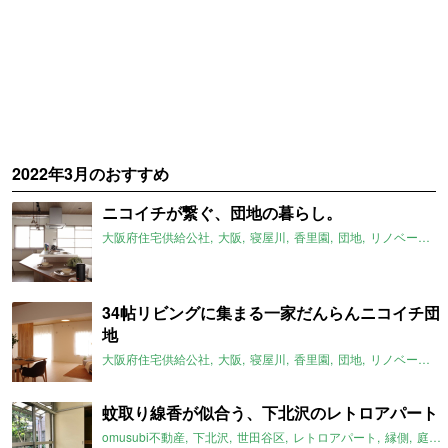
2022年3月のおすすめ
ニコイチが繋ぐ、団地の暮らし。
大阪府住宅供給公社
大阪
寝屋川
香里園
団地
リノベーション
34帖リビングに集まる一家だんらんニコイチ団
地
大阪府住宅供給公社
大阪
寝屋川
香里園
団地
リノベーション
蚊取り線香が似合う、下北沢のレトロアパート
omusubi不動産
下北沢
世田谷区
レトロアパート
縁側
庭