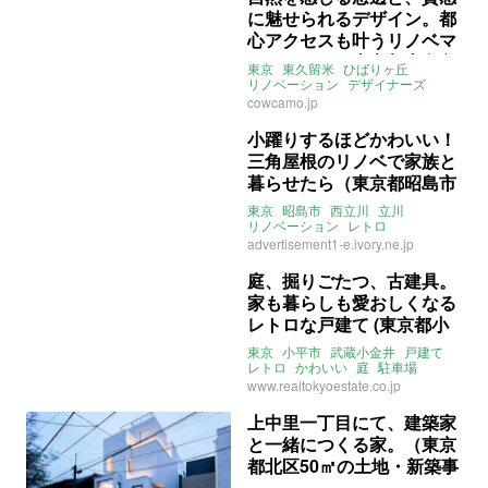
に魅せられるデザイン。都
心アクセスも叶うリノベマ
ンション。（東京都東久留
東京
東久留米
ひばりヶ丘
米市71㎡の売買物件）
リノベーション
デザイナーズ
２人暮らし
大家女子
売買
cowcamo.jp
小躍りするほどかわいい！
三角屋根のリノベで家族と
暮らせたら（東京都昭島市
81㎡の売買物件）
東京
昭島市
西立川
立川
リノベーション
レトロ
ライター：葱山紫蘇子
advertisement1-e.ivory.ne.jp
株式会社リップル
三角天井
かわいい
戸建て
一軒家
アーチ
庭、掘りごたつ、古建具。
パントリー
天窓
売買
家も暮らしも愛おしくなる
レトロな戸建て (東京都小
平市91㎡の売買物件)
東京
小平市
武蔵小金井
戸建て
レトロ
かわいい
庭
駐車場
ペット飼育可
楽器演奏可
売買
www.realtokyoestate.co.jp
上中里一丁目にて、建築家
と一緒につくる家。（東京
都北区50㎡の土地・新築事
例）