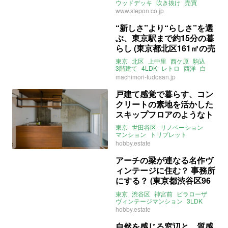
ウッドデッキ
吹き抜け
売買
www.stepon.co.jp
“新しさ”より“らしさ”を選
ぶ、東京駅まで約15分の暮
らし (東京都北区161㎡の売
買物件)
東京
北区
上中里
西ケ原
駒込
3階建て
4LDK
レトロ
西洋
白
バルコニー
マチモリ不動産
売買
machimori-fudosan.jp
戸建て感覚で暮らす、コン
クリートの素地を活かした
スキップフロアのようなト
リプレット（東京都世田谷
東京
世田谷区
リノベーション
区114㎡の売買物件）
マンション
トリプレット
テラスハウス
勾配天井
hobby.estate
ホビー不動産
募集中
売買
アーチの梁が連なる名作ヴ
ィンテージに住む？ 事務所
にする？ (東京都渋谷区96
㎡の売買物件)
東京
渋谷区
神宮前
ビラローザ
ヴィンテージマンション
3LDK
アーチ
ペット飼育可
hobby.estate
事務所利用可
売買
自然を感じる窓辺と、質感