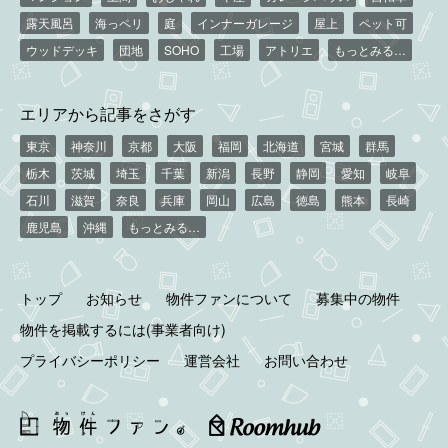
露天風呂
海っペリ
庭
インナーガレージ
屋上
ペット可
ウッドデッキ
団地
SOHO
工場
アトリエ
もっとみる…
エリアから記事をさがす
東京
神奈川
京都
大阪
福岡
北海道
宮城
群馬
栃木
茨城
埼玉
千葉
新潟
長野
静岡
愛知
岐阜
石川
滋賀
奈良
兵庫
岡山
広島
徳島
熊本
長崎
鹿児島
沖縄
もっとみる…
トップ
お知らせ
物件ファンについて
募集中の物件
物件を掲載するには(事業者向け)
プライバシーポリシー
運営会社
お問い合わせ