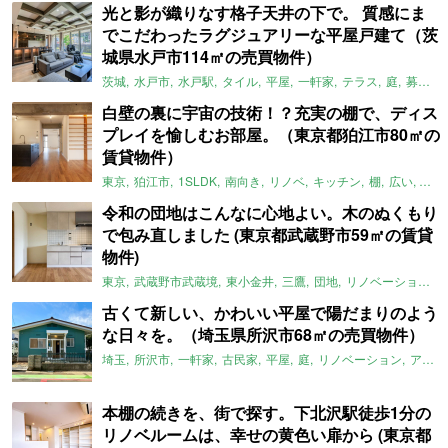
光と影が織りなす格子天井の下で。 質感にま
でこだわったラグジュアリーな平屋戸建て（茨
城県水戸市114㎡の売買物件）
茨城
水戸市
水戸駅
タイル
平屋
一軒家
テラス
庭
募集中
白壁の裏に宇宙の技術！？充実の棚で、ディス
プレイを愉しむお部屋。（東京都狛江市80㎡の
賃貸物件）
東京
狛江市
1SLDK
南向き
リノベ
キッチン
棚
広い
ガイ
令和の団地はこんなに心地よい。木のぬくもり
で包み直しました (東京都武蔵野市59㎡の賃貸
物件)
東京
武蔵野市武蔵境
東小金井
三鷹
団地
リノベーション
古くて新しい、かわいい平屋で陽だまりのよう
な日々を。（埼玉県所沢市68㎡の売買物件）
埼玉
所沢市
一軒家
古民家
平屋
庭
リノベーション
アメリカンハウス
本棚の続きを、街で探す。下北沢駅徒歩1分の
リノベルームは、幸せの黄色い扉から (東京都