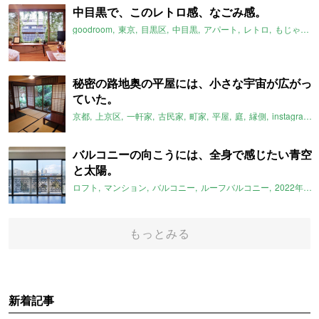
中目黒で、このレトロ感、なごみ感。
goodroom
東京
目黒区
中目黒
アパート
レトロ
もじゃもじゃ
秘密の路地奥の平屋には、小さな宇宙が広がっ
ていた。
京都
上京区
一軒家
古民家
町家
平屋
庭
縁側
instagram
バルコニーの向こうには、全身で感じたい青空
と太陽。
ロフト
マンション
バルコニー
ルーフバルコニー
2022年3月のおすすめ
もっとみる
新着記事