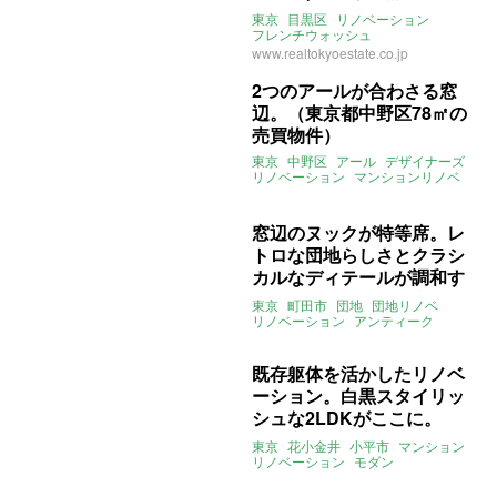
の売買物件)
東京
目黒区
リノベーション
フレンチウォッシュ
ルーフバルコニー
1LDK
売買
www.realtokyoestate.co.jp
2つのアールが合わさる窓
辺。（東京都中野区78㎡の
売買物件）
東京
中野区
アール
デザイナーズ
リノベーション
マンションリノベ
売買
窓辺のヌックが特等席。レ
トロな団地らしさとクラシ
カルなディテールが調和す
るリノベルーム（東京都町
東京
町田市
団地
団地リノベ
田市50㎡の売買物件）
リノベーション
アンティーク
ヴィンテージ
アーチ
無垢
レトロ
タイル
ライター：山中みく
ヌック
売買
既存躯体を活かしたリノベ
ーション。白黒スタイリッ
シュな2LDKがここに。
（東京都小平市63㎡の売買
東京
花小金井
小平市
マンション
物件）
リノベーション
モダン
スタイリッシュ
かっこいい
モノトーン
専用庭
ペット可