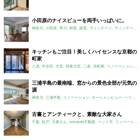
小田原のナイスビューを両手いっぱいに。
神奈川
小田原
早川
和室
絶景
ヴィンテージ
ヴィンテージマンション
キッチンもご注目！美しくハイセンスな京都の
町家
八清
中京区
大宮
四条大宮
二条
京町家
リノベーション
天
三浦半島の最南端、窓からの景色全部が元気の
源
神奈川
三浦半島
リノベーション
オーシャンビュー
ヘリンボーン
古書とアンティークと、素敵な大家さん
千葉
松戸
大家さん
omusubi不動産
ペット可
リノベーション