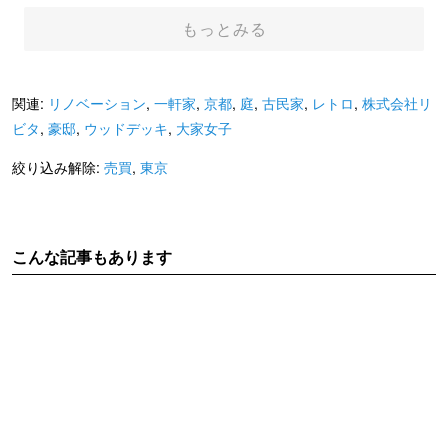
勾配天井
1階
株式会社リップル
売買
もっとみる
関連:
リノベーション
,
一軒家
,
京都
,
庭
,
古民家
,
レトロ
,
株式会社リ
ビタ
,
豪邸
,
ウッドデッキ
,
大家女子
絞り込み解除:
売買
,
東京
こんな記事もあります