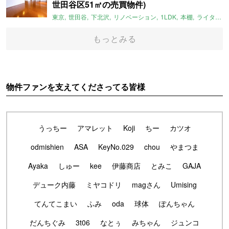
世田谷区51㎡の売買物件)
東京
世田谷
下北沢
リノベーション
1LDK
本棚
ライター：ほしりょうこ
もっとみる
物件ファンを支えてくださってる皆様
うっちー
アマレット
Koji
ちー
カツオ
odmishien
ASA
KeyNo.029
chou
やまつま
Ayaka
しゅー
kee
伊藤商店
とみこ
GAJA
デューク内藤
ミヤコドリ
magさん
Umising
てんてこまい
ふみ
oda
球体
ぽんちゃん
だんちぐみ
3t06
なとぅ
みちゃん
ジュンコ