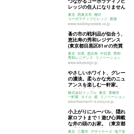
つながるコーポラティブビ
レッジの住人になりません
か？ (東京都西東京市79㎡
東京
西東京市
柳沢
～の売買物件)
コーポラティブビレッジ
新築
リノベーション
戸建て
農園
土間
www.realtokyoestate.co.jp
ペット可
売買
蚤の市の戦利品が似合う、
恵比寿の秀和レジデンス
(東京都目黒区81㎡の売買
物件)
東京
目黒
恵比寿
中目黒
秀和
秀和レジデンス
リノベーション
2LDK
ヴィンテージマンション
www.tatodesign.jp
ライター：ほしりょうこ
売買
やさしいホワイト、グレー
の濃淡。柔らかな光のニュ
アンスを楽しむ一軒家。
（東京都青梅市75㎡の売買
株式会社リップル
東京
青梅市
物件）
一軒家
タイル
庭
リノベーション
売買
advertisement1-e.ivory.ne.jp
小上がりにルーバル、隠れ
家ロフトまで！遊び心満載
な井の頭のお家。（東京都
三鷹市148㎡の売買物件）
東京
三鷹市
デザイナーズ
地下室