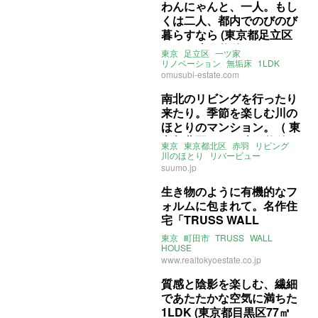
ヌック
募集中
売買
わんにゃんと、一人。もし
くは二人、都内でのびのび
暮らすなら (東京都足立区
51㎡の売買物件)
東京
足立区
一ツ家
リノベーション
無垢床
1LDK
ペット飼育可
売買
omusubi-estate.com
南北のリビングを行ったり
来たり。季節を楽しむ川の
ほとりのマンション。（ 東
京都北区58㎡の売買物件）
東京
東京都北区
赤羽
リビング
川のほとり
リバービュー
リバーサイド
リノベーション
suumo.jp
マンション
売買
生き物のように有機的なフ
ォルムに包まれて。名作住
宅「TRUSS WALL
HOUSE」に住む (東京都町
東京
町田市
TRUSS
WALL
田市84㎡の売買物件)
HOUSE
キャサリン・フィンドレイ
www.realtokyoestate.co.jp
牛田英作
名作建築
ペット飼育可
売買
質感と陰影を楽しむ、繊細
であたたかな空気に満ちた
1LDK (東京都目黒区77㎡