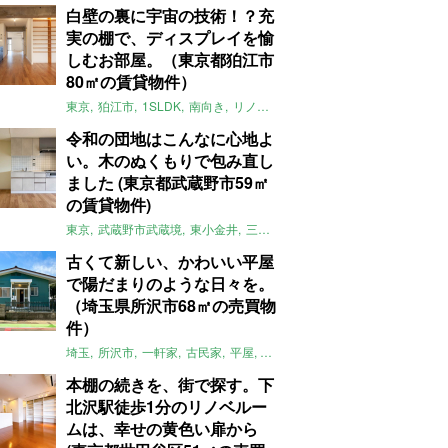
白壁の裏に宇宙の技術！？充
実の棚で、ディスプレイを愉
しむお部屋。（東京都狛江市
80㎡の賃貸物件）
東京
狛江市
1SLDK
南向き
リノベ
キッチン
棚
広い
ガイナ塗料
令和の団地はこんなに心地よ
い。木のぬくもりで包み直し
ました (東京都武蔵野市59㎡
の賃貸物件)
東京
武蔵野市武蔵境
東小金井
三鷹
団地
リノベーション
木
2LD
古くて新しい、かわいい平屋
で陽だまりのような日々を。
（埼玉県所沢市68㎡の売買物
件）
埼玉
所沢市
一軒家
古民家
平屋
庭
リノベーション
アメリカンハ
本棚の続きを、街で探す。下
北沢駅徒歩1分のリノベルー
ムは、幸せの黄色い扉から