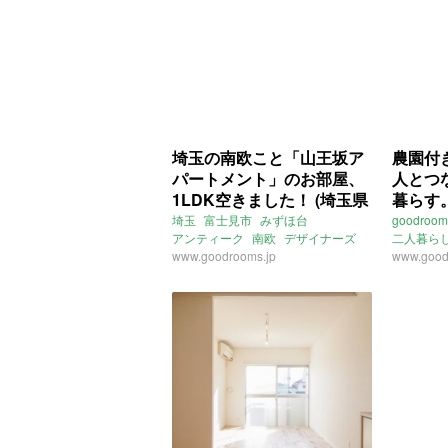
埼玉の南欧こと「山王坂ア
農園付
パートメント」のお部屋、
人とつ
1LDK空きました！ (埼玉県
暮らす。
富士見市50㎡の賃貸物件)
㎡の賃
埼玉
富士見市
みずほ台
goodroom
アンティーク
南欧
デザイナーズ
二人暮ら
1LDK
www.goodrooms.jp
塗り壁
リノベ
www.good
農
山王坂アパートメント
goodroom
埼玉
草加
賃貸
東武伊勢
谷塚駅
獨
ライター