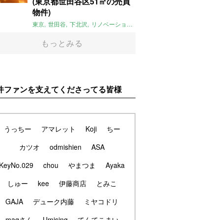
(東京都世田谷区51㎡の売買
物件)
東京
世田谷
下北沢
リノベーション
1LDK
本棚
ライター：ほしり
もっとみる
件ファンを支えてくださってる皆様
うっちー
アマレット
Koji
ちー
カツオ
odmishien
ASA
KeyNo.029
chou
やまつま
Ayaka
しゅー
kee
伊藤商店
とみこ
GAJA
デューク内藤
ミヤコドリ
magさん
Umising
てんてこまい