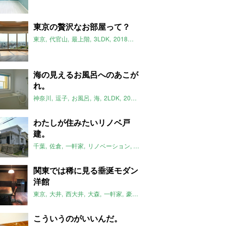
東京の贅沢なお部屋って？
東京
代官山
最上階
3LDK
2018年4月のおすすめ
海の見えるお風呂へのあこが
れ。
神奈川
逗子
お風呂
海
2LDK
2018年4月のおすすめ
わたしが住みたいリノベ戸
建。
千葉
佐倉
一軒家
リノベーション
2018年4月のおすすめ
関東では稀に見る垂涎モダン
洋館
東京
大井
西大井
大森
一軒家
豪邸
洋館
茶室
2018年4月のおす
こういうのがいいんだ。