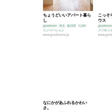
ちょうどいいアパート暮ら
こっそ
し
ウス
goodroom
埼玉
春日部
1LDK
goodroom
リノベーション
メゾネッ
www.goodrooms.jp
www.good
なにかがあふれるかわい
さ。