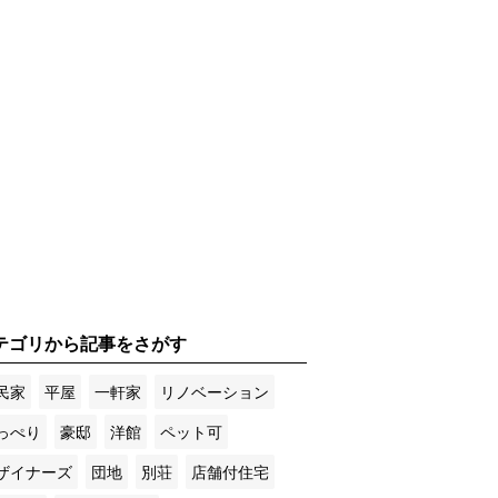
テゴリから記事をさがす
民家
平屋
一軒家
リノベーション
っぺり
豪邸
洋館
ペット可
ザイナーズ
団地
別荘
店舗付住宅