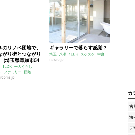
きのリノベ団地で、
ギャラリーで暮らす感覚？
ながり街とつながり
埼玉
八潮
1LDK
スケスケ
中庭
 (埼玉県草加市54
r-store.jp
貸物件)
1LDK
一人ぐらし
し
ファミリー
団地
rooms.jp
園
コミュニティー
地域
氷川町
崎・大師線
草加駅
カ
協大学前駅
：増成かおり
賃貸
古
海
デ