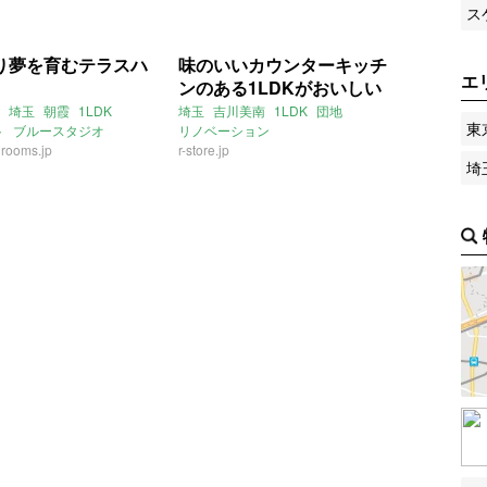
ス
り夢を育むテラスハ
味のいいカウンターキッチ
エ
ンのある1LDKがおいしい
埼玉
朝霞
1LDK
埼玉
吉川美南
1LDK
団地
東
ト
ブルースタジオ
リノベーション
rooms.jp
r-store.jp
埼