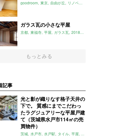
goodroom
東京
自由が丘
リノベーション
ロフト
2018年4月のお
ガラス瓦の小さな平屋
京都
東福寺
平屋
ガラス瓦
2018年4月のおすすめ
ルームマーケッ
もっとみる
着記事
光と影が織りなす格子天井の
下で。 質感にまでこだわっ
たラグジュアリーな平屋戸建
て（茨城県水戸市114㎡の売
買物件）
茨城
水戸市
水戸駅
タイル
平屋
一軒家
テラス
庭
募集中
売買