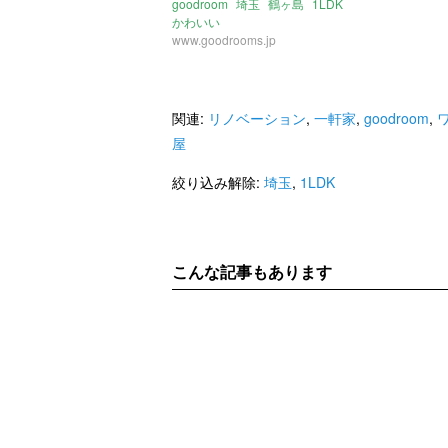
goodroom
埼玉
鶴ヶ島
1LDK
かわいい
www.goodrooms.jp
関連:
リノベーション
,
一軒家
,
goodroom
,
屋
絞り込み解除:
埼玉
,
1LDK
こんな記事もあります