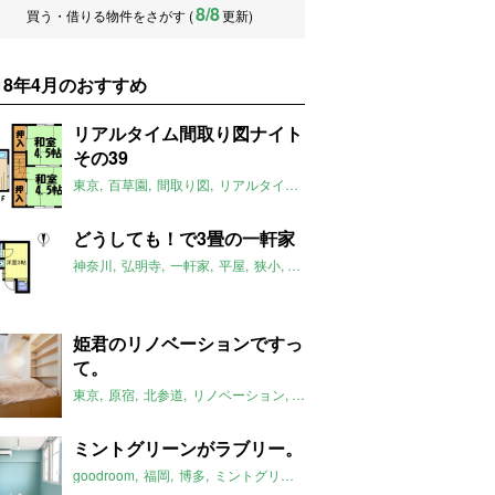
8/8
買う・借りる物件をさがす (
更新)
018年4月のおすすめ
リアルタイム間取り図ナイト
その39
東京
百草園
間取り図
リアルタイム間取り図ナイト
2018年4月の
どうしても！で3畳の一軒家
神奈川
弘明寺
一軒家
平屋
狭小
コンパクト
2018年4月のおすす
姫君のリノベーションですっ
て。
東京
原宿
北参道
リノベーション
ヴィンテージ
2018年4月のおす
ミントグリーンがラブリー。
goodroom
福岡
博多
ミントグリーン
2018年4月のおすすめ