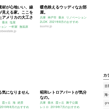
素材が心地いい、線
暖色映えるウッディなお部
が見える家。ここを
屋。
たアメリカの大工さ
兵庫
神戸市
垂水
リノベーション
きっと日本を愛する
2LDK
2021年8月のおすすめ
垂水
塩屋
suumo.jp
ション
一軒家
無垢床
(神戸市垂水区49㎡の
：ほしりょうこ
obeestate.jp
賃貸
)
カ
古
る気になりません
昭和レトロアパートが気分
海
なの。
霞ヶ丘
海
絶景
兵庫
垂水
霞ヶ丘
舞子公園
デ
2019年8月のおすすめ
レトロ
2019年7月のおすすめ