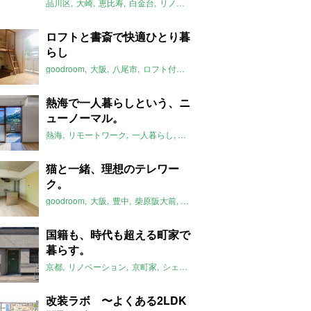
品川区
大崎
恵比寿
白金台
リノベーション
アンティーク
東京
2
ロフトと書斎で快適ひとり暮
らし
goodroom
大阪
八尾市
ロフト付き
書斎
一人暮らし
2020年9月
熱海で一人暮らしという、ニ
ューノーマル。
熱海
リモートワーク
一人暮らし
自然
2020年9月のおすすめ
マチ
猫と一緒、理想のテレワー
ク。
goodroom
大阪
豊中
柴原阪大前
一人暮らし
ペット可
デザイナー
国籍も、時代も超える町家で
暮らす。
京都
リノベーション
京町家
シェアハウス
多国籍
2020年9月のお
改装ラボ 〜よくある2LDK