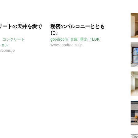
リートの天井を愛で
秘密のバルコニーととも
に。
コンクリート
goodroom
兵庫
垂水
1LDK
ション
www.goodrooms.jp
ドキッチン
rooms.jp
goodroom