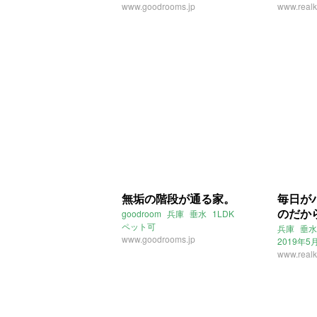
オシャレ
www.goodrooms.jp
www.realk
無垢の階段が通る家。
毎日が
のだか
goodroom
兵庫
垂水
1LDK
ペット可
兵庫
垂水
www.goodrooms.jp
2019年
www.realk