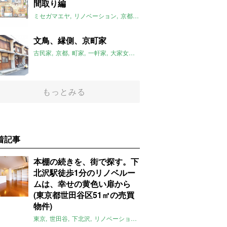
間取り編
ミセガマエヤ
リノベーション
京都
太秦
改装ラボ
2020年9月のお
文鳥、縁側、京町家
古民家
京都
町家
一軒家
大家女子
ペット可
2020年9月のおすす
もっとみる
着記事
本棚の続きを、街で探す。下
北沢駅徒歩1分のリノベルー
ムは、幸せの黄色い扉から
(東京都世田谷区51㎡の売買
物件)
東京
世田谷
下北沢
リノベーション
1LDK
本棚
ライター：ほしり