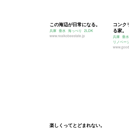
この海辺が日常になる。
コンク
る家。
兵庫
垂水
海っぺり
2LDK
www.realkobeestate.jp
兵庫
垂水
リノベー
アイラン
www.good
楽しくってとどまれない。