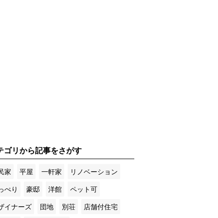
テゴリから記事をさがす
民家
平屋
一軒家
リノベーション
っぺり
豪邸
洋館
ペット可
ザイナーズ
団地
別荘
店舗付住宅