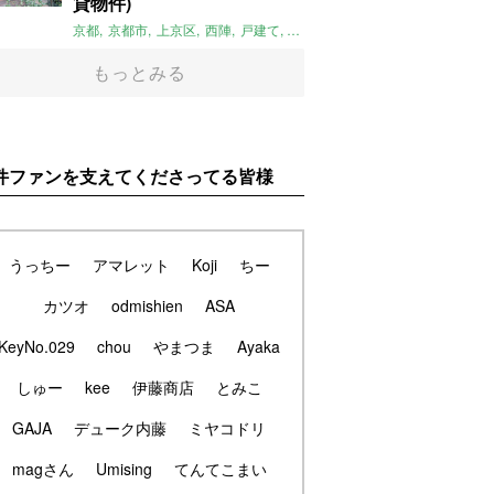
貸物件)
京都
京都市
上京区
西陣
戸建て
平屋
京町家
リノベーション
庭
もっとみる
件ファンを支えてくださってる皆様
うっちー
アマレット
Koji
ちー
カツオ
odmishien
ASA
KeyNo.029
chou
やまつま
Ayaka
しゅー
kee
伊藤商店
とみこ
GAJA
デューク内藤
ミヤコドリ
magさん
Umising
てんてこまい