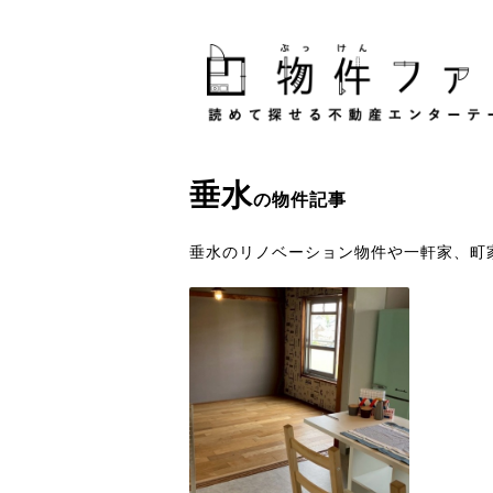
垂水
の物件記事
垂水のリノベーション物件や一軒家、町