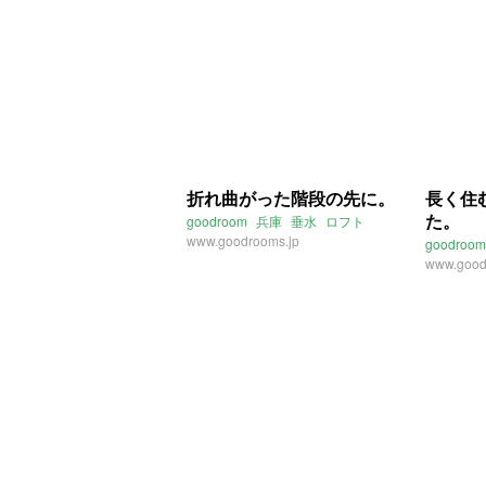
折れ曲がった階段の先に。
長く住
た。
goodroom
兵庫
垂水
ロフト
www.goodrooms.jp
goodroom
www.good