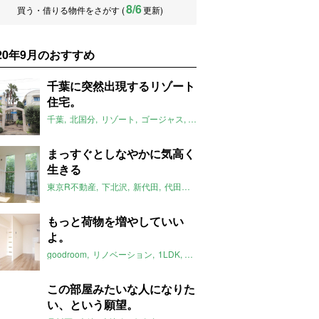
8/6
買う・借りる物件をさがす (
更新)
020年9月のおすすめ
千葉に突然出現するリゾート
住宅。
千葉
北国分
リゾート
ゴージャス
ペット相談可
omusubi不動産
2
まっすぐとしなやかに気高く
生きる
東京R不動産
下北沢
新代田
代田橋
メゾネット
土間
東京
自然
もっと荷物を増やしていい
よ。
goodroom
リノベーション
1LDK
ナチュラル
愛知
ふたりぐらし
この部屋みたいな人になりた
い、という願望。