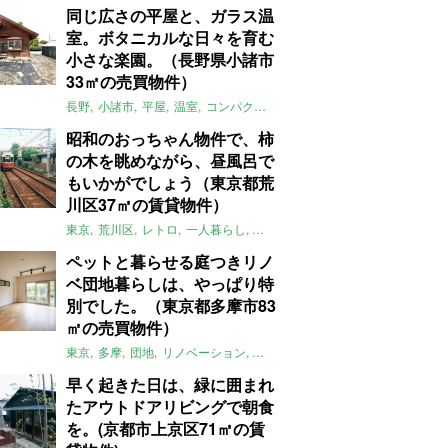
同じ広さの平屋と、ガラス温
室。ボタニカルな日々を育む
小さな楽園。（長野県小諸市
33㎡の売買物件）
長野
小諸市
平屋
温室
コンパクト
自然
植物
庭
吹き抜け
無垢
昭和のおっちゃん物件で、柿
の木を眺めながら、昼風呂で
もいかがでしょう（東京都荒
川区37㎡の賃貸物件）
東京
荒川区
レトロ
一人暮らし
タイル
昭和レトロ
大家女子
トダ
ペットと暮らせる庭つきリノ
ベ団地暮らしは、やっぱり特
別でした。（東京都多摩市83
㎡の売買物件）
東京
多摩
団地
リノベーション
庭
ペット可
大家女子
団地リノベ
早く起きた日は、緑に囲まれ
たアウトドアリビングで朝食
を。(京都市上京区71㎡の賃