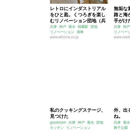
レトロにインダストリアル
無垢な
をひと匙。くつろぎを楽し
路と海
むリノベーション団地（兵
手がけ
庫県神戸市61㎡の売買物
んは、
兵庫
神戸
垂水
朝霧駅
団地
兵庫
神戸
リノベーション
漆喰
リノベー
件）
人だ。
コンクリート
www.athome.co.jp
カフェ
レトロ
ライター
www.realk
賃貸物件
ライター：山中みく
団地リノベ
募集中
売買
私のクッキングステージ、
外、出
見つけた
ね。
goodroom
兵庫
神戸
垂水
団地
兵庫
垂水
キッチン
リノベーション
舞子公園