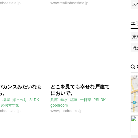
obeestate.jp
www.realkobeestate.jp
ス
エ
東
埼
バカンスみたいなも
どこを見ても幸せな戸建て
ら。
においで。
塩屋
海っぺり
3LDK
兵庫
垂水
塩屋
一軒家
2SLDK
5月のおすすめ
goodroom
obeestate.jp
www.goodrooms.jp