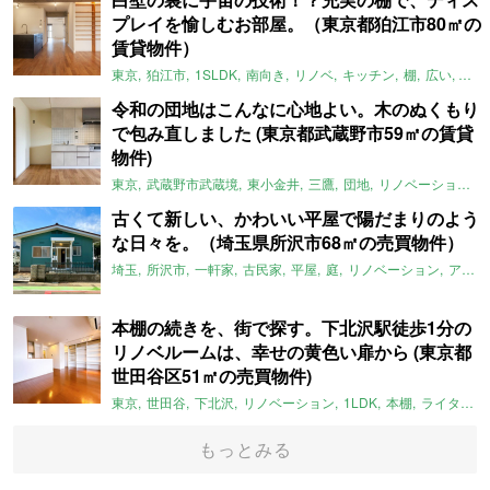
プレイを愉しむお部屋。（東京都狛江市80㎡の
賃貸物件）
東京
狛江市
1SLDK
南向き
リノベ
キッチン
棚
広い
ガイ
令和の団地はこんなに心地よい。木のぬくもり
で包み直しました (東京都武蔵野市59㎡の賃貸
物件)
東京
武蔵野市武蔵境
東小金井
三鷹
団地
リノベーション
古くて新しい、かわいい平屋で陽だまりのよう
な日々を。（埼玉県所沢市68㎡の売買物件）
埼玉
所沢市
一軒家
古民家
平屋
庭
リノベーション
アメリカンハウス
本棚の続きを、街で探す。下北沢駅徒歩1分の
リノベルームは、幸せの黄色い扉から (東京都
世田谷区51㎡の売買物件)
東京
世田谷
下北沢
リノベーション
1LDK
本棚
ライター：ほしりょうこ
もっとみる