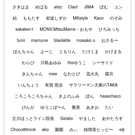
さきはま
めばる
atez
Ciao!
JIMA
ぽむ
ユン
結
ももたす
岩波しずか
MKstyle
Kaco
のぞみ
sakaken1
MONV.MitsuMame・おもや
ひろみっち
fumi
mamune
blackkite
masako.o
おさるー
ぽんちゃん
よーじ
ともりん
たけくま
かげまる
わらび
川島あゆみ
theゆうこ
シーサイド
きんちゃん
mee
なわとび
花火丸
霜月
いんちょう
有賀 悠歩
サラリーマン大家のTAKA
ころころころちゃん
きよのふみ
ぽん
hasechaco
ぴんが
ゆうこぼ〜ん
雅美
あきお
たい
立川ほっとライン院長
Gelato
やました
あやたろす
Choco89rock
ako
園園
みぃ
純喫茶ヒッピー
eiji