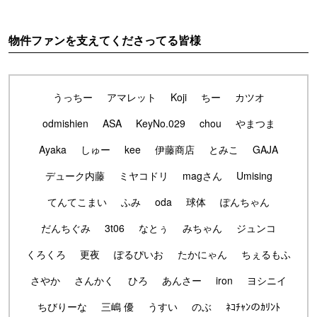
物件ファンを支えてくださってる皆様
うっちー
アマレット
Koji
ちー
カツオ
odmishien
ASA
KeyNo.029
chou
やまつま
Ayaka
しゅー
kee
伊藤商店
とみこ
GAJA
デューク内藤
ミヤコドリ
magさん
Umising
てんてこまい
ふみ
oda
球体
ぽんちゃん
だんちぐみ
3t06
なとぅ
みちゃん
ジュンコ
くろくろ
更夜
ぽるぴいお
たかにゃん
ちぇるもふ
さやか
さんかく
ひろ
あんさー
iron
ヨシニイ
ちびりーな
三嶋 優
うすい
のぶ
ﾈｺﾁｬﾝのｶﾘﾝﾄ