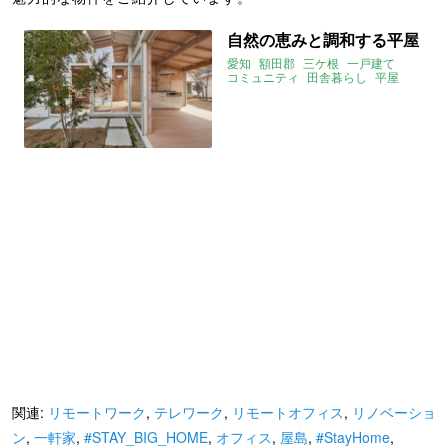
自然の恵みと調和する平屋
愛知
額田郡
三ケ根
一戸建て
コミュニティ
田舎暮らし
平屋
ロフト
家庭菜園
交流
リモートワーク
在宅勤務
テレワーク
リモートオフィス
#StayHome
2020年4月のおすすめ
賃貸
関連:
リモートワーク
,
テレワーク
,
リモートオフィス
,
リノベーショ
ン
,
一軒家
,
#STAY_BIG_HOME
,
オフィス
,
屋島
,
#StayHome
,