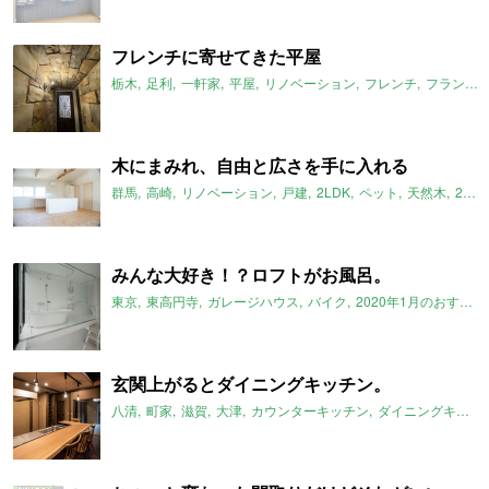
フレンチに寄せてきた平屋
栃木
足利
一軒家
平屋
リノベーション
フレンチ
フランス
木にまみれ、自由と広さを手に入れる
群馬
高崎
リノベーション
戸建
2LDK
ペット
天然木
2020年1月のおすすめ
みんな大好き！？ロフトがお風呂。
東京
東高円寺
ガレージハウス
バイク
2020年1月のおすすめ
玄関上がるとダイニングキッチン。
八清
町家
滋賀
大津
カウンターキッチン
ダイニングキッチン