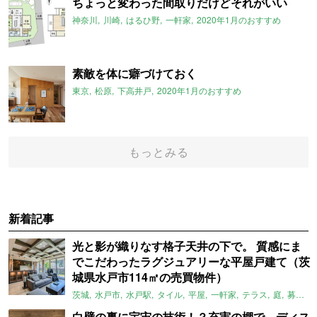
ちょっと変わった間取りだけどそれがいい
神奈川
川崎
はるひ野
一軒家
2020年1月のおすすめ
素敵を体に癖づけておく
東京
松原
下高井戸
2020年1月のおすすめ
もっとみる
新着記事
光と影が織りなす格子天井の下で。 質感にま
でこだわったラグジュアリーな平屋戸建て（茨
城県水戸市114㎡の売買物件）
茨城
水戸市
水戸駅
タイル
平屋
一軒家
テラス
庭
募集中
白壁の裏に宇宙の技術！？充実の棚で、ディス