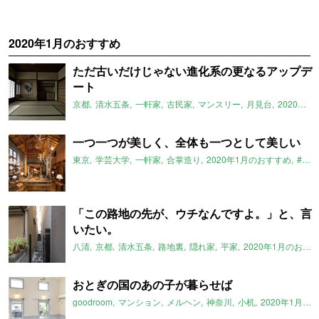
2020年1月のおすすめ
ただ古いだけじゃない進化系の更なるアップデ
ート
京都
清水五条
一軒家
古民家
マンスリー
月見台
2020年1月のおすすめ
一つ一つが美しく、全体も一つとして美しい
東京
学芸大学
一軒家
合掌造り
2020年1月のおすすめ
#StayHome
「この路地の先が、ウチなんですよ。」と、言
いたい。
八清
京都
清水五条
路地裏
隠れ家
平家
2020年1月のおすすめ
おとぎの国のあの子が暮らせば
goodroom
マンション
メルヘン
神奈川
小机
2020年1月のおすすめ