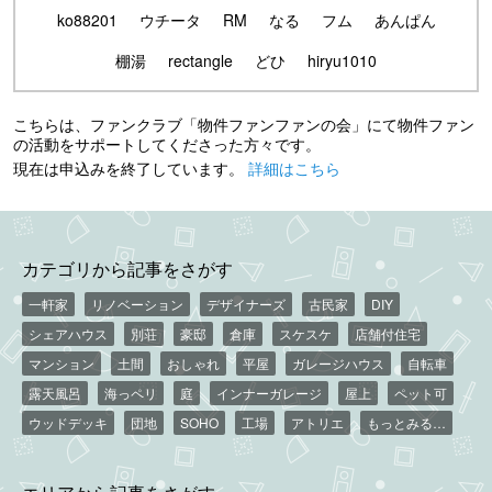
ko88201
ウチータ
RM
なる
フム
あんぱん
棚湯
rectangle
どひ
hiryu1010
こちらは、ファンクラブ「物件ファンファンの会」にて物件ファン
の活動をサポートしてくださった方々です。
現在は申込みを終了しています。
詳細はこちら
カテゴリから記事をさがす
一軒家
リノベーション
デザイナーズ
古民家
DIY
シェアハウス
別荘
豪邸
倉庫
スケスケ
店舗付住宅
マンション
土間
おしゃれ
平屋
ガレージハウス
自転車
露天風呂
海っペリ
庭
インナーガレージ
屋上
ペット可
ウッドデッキ
団地
SOHO
工場
アトリエ
もっとみる…
エリアから記事をさがす