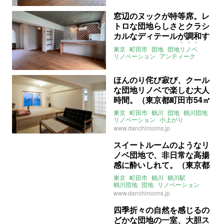
タイル
ライター：山中みく
ヌック
募集中
売買
窓辺のヌックが特等席。レ
トロな団地らしさとクラシ
カルなディテールが調和す
るリノベルーム（東京都町
東京
町田市
団地
団地リノベ
田市50㎡の売買物件）
リノベーション
アンティーク
ヴィンテージ
アーチ
無垢
レトロ
タイル
ライター：山中みく
ヌック
売買
ほんのり侘び寂び、クール
な団地リノベで楽しむ大人
時間。（東京都町田市54㎡
の売買物件）
東京
町田市
鶴川
団地
鶴川団地
リノベーション
小上がり
団地再生事業協同組合
和室
売買
www.danchirooms.jp
スイートルームのようなリ
ノベ団地で、非日常な高揚
感に酔いしれて。（東京都
町田市51㎡の売買物件）
東京
町田市
鶴川
鶴川駅
鶴川団地
団地
リノベーション
団地リノベ
ホテルライク
www.danchirooms.jp
ライター：山中みく
団地再生事業協同組合
売買
四季折々の自然を感じるの
どかな団地の一室、大胆ス