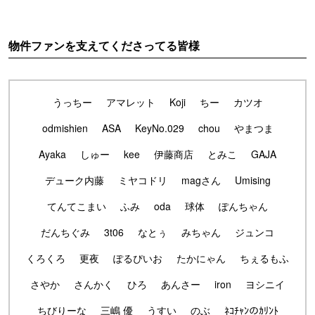
物件ファンを支えてくださってる皆様
うっちー
アマレット
Koji
ちー
カツオ
odmishien
ASA
KeyNo.029
chou
やまつま
Ayaka
しゅー
kee
伊藤商店
とみこ
GAJA
デューク内藤
ミヤコドリ
magさん
Umising
てんてこまい
ふみ
oda
球体
ぽんちゃん
だんちぐみ
3t06
なとぅ
みちゃん
ジュンコ
くろくろ
更夜
ぽるぴいお
たかにゃん
ちぇるもふ
さやか
さんかく
ひろ
あんさー
iron
ヨシニイ
ちびりーな
三嶋 優
うすい
のぶ
ﾈｺﾁｬﾝのｶﾘﾝﾄ