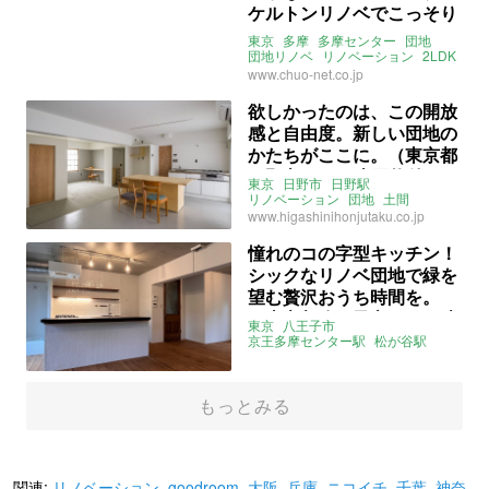
ケルトンリノベでこっそり
スタイリッシュに決めて
東京
多摩
多摩センター
団地
（東京都多摩市59㎡の売買
団地リノベ
リノベーション
2LDK
ライター：ほしりょうこ
売買
www.chuo-net.co.jp
物件）
欲しかったのは、この開放
感と自由度。新しい団地の
かたちがここに。（東京都
日野市51㎡の売買物件）
東京
日野市
日野駅
リノベーション
団地
土間
団地リノベ
団地リノベーション
www.higashinihonjutaku.co.jp
ライター：山中みく
売買
憧れのコの字型キッチン！
シックなリノベ団地で緑を
望む贅沢おうち時間を。
（東京都八王子市54㎡の売
東京
八王子市
買物件）
京王多摩センター駅
松が谷駅
団地
リノベーション
団地リノベ
無垢材
タイル
多摩ニュータウン
関東
ライター：山中みく
売買
もっとみる
関連:
リノベーション
,
goodroom
,
大阪
,
兵庫
,
ニコイチ
,
千葉
,
神奈