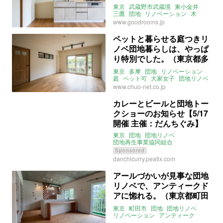
市59㎡の賃貸物件)
東京
武蔵野市武蔵境
東小金井
三鷹
団地
リノベーション
木
2LDK
ファミリー
角部屋
公園
www.goodrooms.jp
自然
ウォークインクローゼット
goodroom
賃貸
ペットと暮らせる庭つきリ
ノベ団地暮らしは、やっぱ
り特別でした。（東京都多
摩市83㎡の売買物件）
東京
多摩
団地
リノベーション
庭
ペット可
大家女子
団地リノベ
団地リノベーション
募集中
売買
www.chuo-net.co.jp
カレーとビールと団地トー
クショーのお知らせ【5/17
開催 主催：だんちぐみ】
東京
団地
団地リノベ
団地再生事業協同組合
Sponsored
danchicurry.peatix.com
アールづかいが見事な団地
リノベで、アンティークド
アに惚れる。（東京都町田
市50㎡の売買物件）
東京
町田市
団地
団地リノベ
リノベーション
アンティーク
ヴィンテージ
アーチ
無垢
レトロ