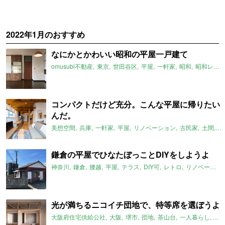
2022年1月のおすすめ
なにかとかわいい昭和の平屋一戸建て
omusubi不動産
東京
世田谷区
平屋
一軒家
昭和
昭和レトロ
コンパクトだけど充分。こんな平屋に帰りたい
んだ。
美想空間
兵庫
一軒家
平屋
リノベーション
古民家
土間
ロ
鎌倉の平屋でひなたぼっことDIYをしようよ
神奈川
鎌倉
腰越
平屋
テラス
DIY可
レトロ
リノベーション
光が満ちるニコイチ団地で、特等席を選ぼうよ
大阪府住宅供給公社
大阪
堺市
団地
茶山台
一人暮らし
二