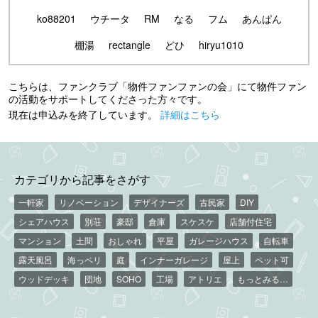
ko88201
ウチータ
RM
なる
フム
あんぱん
棚湯
rectangle
どひ
hiryu1010
こちらは、ファンクラブ「物件ファンファンの会」にて物件ファン
の活動をサポートしてくださった方々です。
現在は申込みを終了しています。
詳細はこちら
カテゴリから記事をさがす
一軒家
リノベーション
デザイナーズ
古民家
DIY
シェアハウス
別荘
豪邸
倉庫
スケスケ
店舗付住宅
マンション
土間
おしゃれ
平屋
ガレージハウス
自転車
露天風呂
海っペリ
庭
インナーガレージ
屋上
ペット可
ウッドデッキ
団地
SOHO
工場
アトリエ
もっとみる…