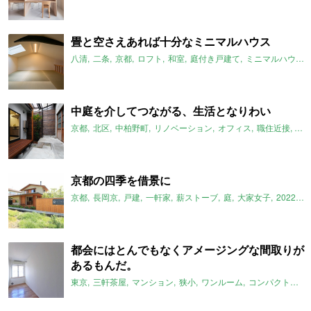
畳と空さえあれば十分なミニマルハウス
八清
二条
京都
ロフト
和室
庭付き戸建て
ミニマルハウス
中庭を介してつながる、生活となりわい
京都
北区
中柏野町
リノベーション
オフィス
職住近接
工
京都の四季を借景に
京都
長岡京
戸建
一軒家
薪ストーブ
庭
大家女子
2022年1月のおすすめ
都会にはとんでもなくアメージングな間取りが
あるもんだ。
東京
三軒茶屋
マンション
狭小
ワンルーム
コンパクトルーム