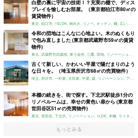
白壁の裏に宇宙の技術！？充実の棚で、ディス
プレイを愉しむお部屋。（東京都狛江市80㎡の
賃貸物件）
東京
狛江市
1SLDK
南向き
リノベ
キッチン
棚
広い
ガイ
令和の団地はこんなに心地よい。木のぬくもり
で包み直しました (東京都武蔵野市59㎡の賃貸
物件)
東京
武蔵野市武蔵境
東小金井
三鷹
団地
リノベーション
古くて新しい、かわいい平屋で陽だまりのよう
な日々を。（埼玉県所沢市68㎡の売買物件）
埼玉
所沢市
一軒家
古民家
平屋
庭
リノベーション
アメリカンハウス
本棚の続きを、街で探す。下北沢駅徒歩1分の
リノベルームは、幸せの黄色い扉から (東京都
世田谷区51㎡の売買物件)
東京
世田谷
下北沢
リノベーション
1LDK
本棚
ライター：ほしりょうこ
もっとみる