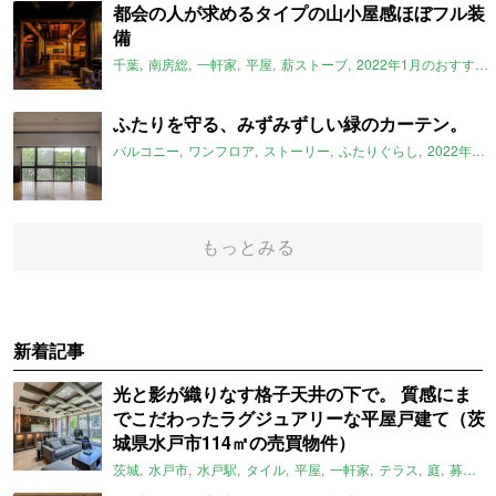
都会の人が求めるタイプの山小屋感ほぼフル装
備
千葉
南房総
一軒家
平屋
薪ストーブ
2022年1月のおすすめ
ふたりを守る、みずみずしい緑のカーテン。
バルコニー
ワンフロア
ストーリー
ふたりぐらし
2022年1月のおすすめ
もっとみる
新着記事
光と影が織りなす格子天井の下で。 質感にま
でこだわったラグジュアリーな平屋戸建て（茨
城県水戸市114㎡の売買物件）
茨城
水戸市
水戸駅
タイル
平屋
一軒家
テラス
庭
募集中