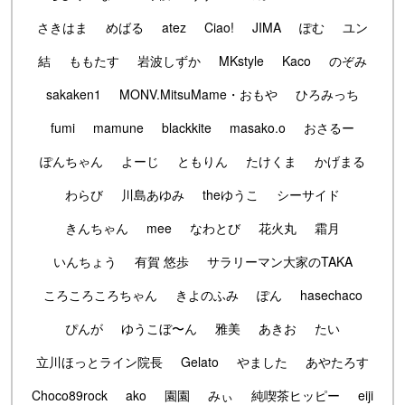
さきはま
めばる
atez
Ciao!
JIMA
ぽむ
ユン
結
ももたす
岩波しずか
MKstyle
Kaco
のぞみ
sakaken1
MONV.MitsuMame・おもや
ひろみっち
fumi
mamune
blackkite
masako.o
おさるー
ぽんちゃん
よーじ
ともりん
たけくま
かげまる
わらび
川島あゆみ
theゆうこ
シーサイド
きんちゃん
mee
なわとび
花火丸
霜月
いんちょう
有賀 悠歩
サラリーマン大家のTAKA
ころころころちゃん
きよのふみ
ぽん
hasechaco
ぴんが
ゆうこぼ〜ん
雅美
あきお
たい
立川ほっとライン院長
Gelato
やました
あやたろす
Choco89rock
ako
園園
みぃ
純喫茶ヒッピー
eiji