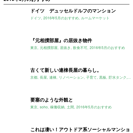
ドイツ デュッセルドルフのマンション
ドイツ
2016年5月のおすすめ
ルームマーケット
『元相撲部屋』の居抜き物件
東京
元相撲部屋
居抜き
飲食不可
2016年5月のおすすめ
古くて新しい連棟長屋の暮らし。
京都
長屋
連棟
リノベーション
子育て
黒板
貯水タンク
パ
要塞のような外観と
東京
soho
稼働収納
土間
2016年5月のおすすめ
これは凄い！アウトドア系ソーシャルマンショ