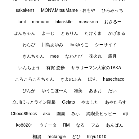
sakaken1
MONV.MitsuMame・おもや
ひろみっち
fumi
mamune
blackkite
masako.o
おさるー
ぽんちゃん
よーじ
ともりん
たけくま
かげまる
わらび
川島あゆみ
theゆうこ
シーサイド
きんちゃん
mee
なわとび
花火丸
霜月
いんちょう
有賀 悠歩
サラリーマン大家のTAKA
ころころころちゃん
きよのふみ
ぽん
hasechaco
ぴんが
ゆうこぼ〜ん
雅美
あきお
たい
立川ほっとライン院長
Gelato
やました
あやたろす
Choco89rock
ako
園園
みぃ
純喫茶ヒッピー
eiji
ko88201
ウチータ
RM
なる
フム
あんぱん
棚湯
rectangle
どひ
hiryu1010