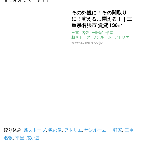
その外観に！その間取り
に！萌える…悶える！｜三
重県名張市 賃貸 138㎡
三重
名張
一軒家
平屋
薪ストーブ
サンルーム
アトリエ
広い庭
噴水
象の像
www.athome.co.jp
絞り込み:
薪ストーブ
,
象の像
,
アトリエ
,
サンルーム
,
一軒家
,
三重
,
名張
,
平屋
,
広い庭