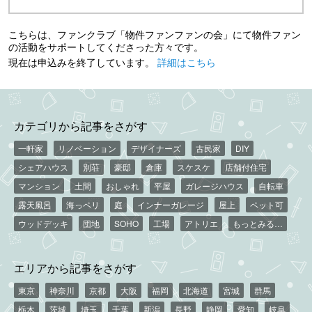
こちらは、ファンクラブ「物件ファンファンの会」にて物件ファン
の活動をサポートしてくださった方々です。
現在は申込みを終了しています。
詳細はこちら
カテゴリから記事をさがす
一軒家
リノベーション
デザイナーズ
古民家
DIY
シェアハウス
別荘
豪邸
倉庫
スケスケ
店舗付住宅
マンション
土間
おしゃれ
平屋
ガレージハウス
自転車
露天風呂
海っペリ
庭
インナーガレージ
屋上
ペット可
ウッドデッキ
団地
SOHO
工場
アトリエ
もっとみる…
エリアから記事をさがす
東京
神奈川
京都
大阪
福岡
北海道
宮城
群馬
栃木
茨城
埼玉
千葉
新潟
長野
静岡
愛知
岐阜