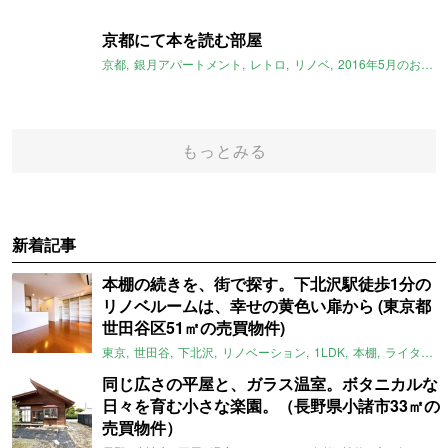
京都にて本を読む部屋
京都
銀月アパートメント
レトロ
リノベ
2016年5月のおすすめ
もっとみる
新着記事
本棚の続きを、街で探す。下北沢駅徒歩1分の
リノベルームは、幸せの黄色い扉から (東京都
世田谷区51㎡の売買物件)
東京
世田谷
下北沢
リノベーション
1LDK
本棚
ライター：ほしりょうこ
同じ広さの平屋と、ガラス温室。ボタニカルな
日々を育む小さな楽園。（長野県小諸市33㎡の
売買物件）