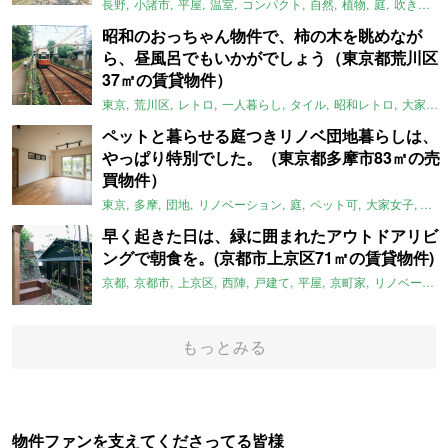
長野
小諸市
平屋
温室
コンパクト
自然
植物
庭
吹き抜け
昭和のおっちゃん物件で、柿の木を眺めなが
ら、昼風呂でもいかがでしょう（東京都荒川区
37㎡の賃貸物件）
東京
荒川区
レトロ
一人暮らし
タイル
昭和レトロ
大家女子
ペットと暮らせる庭つきリノベ団地暮らしは、
やっぱり特別でした。（東京都多摩市83㎡の売
買物件）
東京
多摩
団地
リノベーション
庭
ペット可
大家女子
団地
早く起きた日は、緑に囲まれたアウトドアリビ
ングで朝食を。(京都市上京区71㎡の賃貸物件)
京都
京都市
上京区
西陣
戸建て
平屋
京町家
リノベーション
もっとみる
物件ファンを支えてくださってる皆様