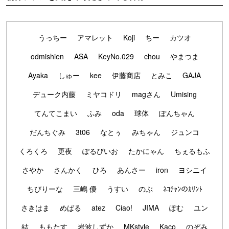
うっちー
アマレット
Koji
ちー
カツオ
odmishien
ASA
KeyNo.029
chou
やまつま
Ayaka
しゅー
kee
伊藤商店
とみこ
GAJA
デューク内藤
ミヤコドリ
magさん
Umising
てんてこまい
ふみ
oda
球体
ぽんちゃん
だんちぐみ
3t06
なとぅ
みちゃん
ジュンコ
くろくろ
更夜
ぽるぴいお
たかにゃん
ちぇるもふ
さやか
さんかく
ひろ
あんさー
iron
ヨシニイ
ちびりーな
三嶋 優
うすい
のぶ
ﾈｺﾁｬﾝのｶﾘﾝﾄ
さきはま
めばる
atez
Ciao!
JIMA
ぽむ
ユン
結
ももたす
岩波しずか
MKstyle
Kaco
のぞみ