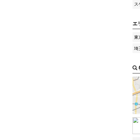
ス
エ
東
埼