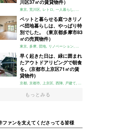
川区37㎡の賃貸物件）
東京
荒川区
レトロ
一人暮らし
タイル
昭和レトロ
大家女子
トダ
ペットと暮らせる庭つきリノ
ベ団地暮らしは、やっぱり特
別でした。（東京都多摩市83
㎡の売買物件）
東京
多摩
団地
リノベーション
庭
ペット可
大家女子
団地リノベ
早く起きた日は、緑に囲まれ
たアウトドアリビングで朝食
を。(京都市上京区71㎡の賃
貸物件)
京都
京都市
上京区
西陣
戸建て
平屋
京町家
リノベーション
庭
もっとみる
件ファンを支えてくださってる皆様