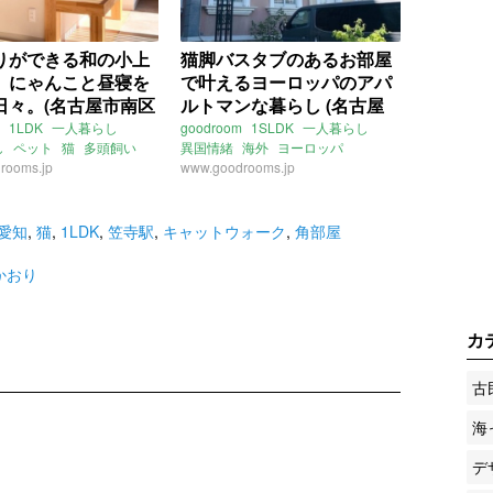
りができる和の小上
猫脚バスタブのあるお部屋
、にゃんこと昼寝を
で叶えるヨーロッパのアパ
日々。(名古屋市南区
ルトマンな暮らし (名古屋
賃貸物件)
市南区45㎡の賃貸物件)
1LDK
一人暮らし
goodroom
1SLDK
一人暮らし
し
ペット
猫
多頭飼い
異国情緒
海外
ヨーロッパ
rooms.jp
がり
畳
フランス
www.goodrooms.jp
サンルーム
バスタブ
ウォーク
二面採光
南
猫脚
愛知
名古屋
名古屋市名城線
知
名古屋
中割町
熱田神宮伝馬町駅
名鉄常滑線
線
大江駅
東海道本線
豊田本町駅
道徳駅
愛知
,
猫
,
1LDK
,
笠寺駅
,
キャットウォーク
,
角部屋
鉄名古屋本線
本笠寺駅
ライター：増成かおり
賃貸
：増成かおり
賃貸
かおり
カ
古
海
デ