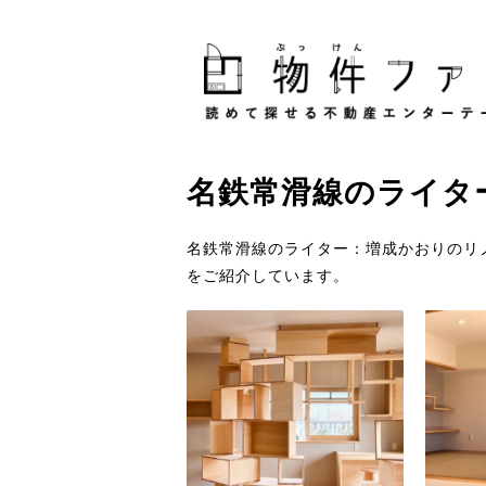
名鉄常滑線
の
ライタ
名鉄常滑線のライター：増成かおりのリ
をご紹介しています。