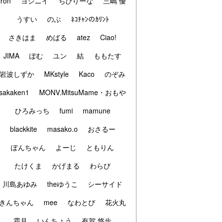
iron
ヨシニイ
ちびりーな
三嶋 優
うすい
のぶ
ﾈｺﾁｬﾝのｶﾘﾝﾄ
さきはま
めばる
atez
Ciao!
JIMA
ぽむ
ユン
結
ももたす
岩波しずか
MKstyle
Kaco
のぞみ
sakaken1
MONV.MitsuMame・おもや
ひろみっち
fumi
mamune
blackkite
masako.o
おさるー
ぽんちゃん
よーじ
ともりん
たけくま
かげまる
わらび
川島あゆみ
theゆうこ
シーサイド
きんちゃん
mee
なわとび
花火丸
霜月
いんちょう
有賀 悠歩