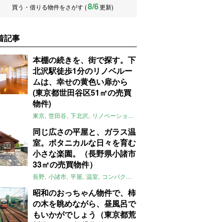
8/6
買う・借りる物件をさがす (
更新)
着記事
本棚の続きを、街で探す。下
北沢駅徒歩1分のリノベルー
ムは、幸せの黄色い扉から
(東京都世田谷区51㎡の売買
物件)
東京
世田谷
下北沢
リノベーション
1LDK
本棚
ライター：ほしり
同じ広さの平屋と、ガラス温
室。ボタニカルな日々を育む
小さな楽園。（長野県小諸市
33㎡の売買物件）
長野
小諸市
平屋
温室
コンパクト
自然
植物
庭
吹き抜け
無垢
昭和のおっちゃん物件で、柿
の木を眺めながら、昼風呂で
もいかがでしょう（東京都荒