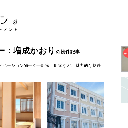
ー：増成かおり
の物件記事
ノベーション物件や一軒家、町家など、魅力的な物件