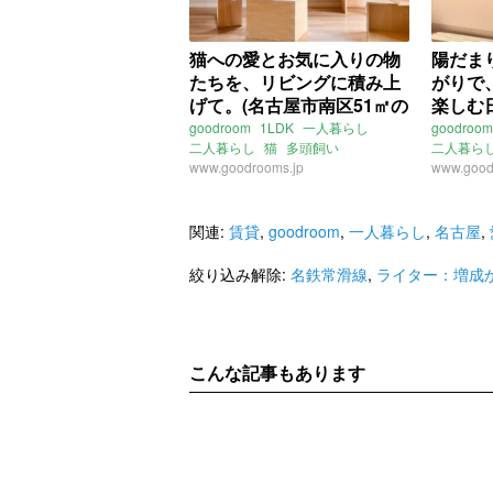
猫への愛とお気に入りの物
陽だま
たちを、リビングに積み上
がりで
げて。(名古屋市南区51㎡の
楽しむ
賃貸物件)
51㎡の
goodroom
1LDK
一人暮らし
goodroom
二人暮らし
猫
多頭飼い
二人暮ら
キャットウォーク
www.goodrooms.jp
和室
www.good
小上
キャットステップ
キャットタワー
キャット
爪とぎ
レトロ
マンション
リノベ
角部屋
愛
二面採光
角部屋
愛知
名古屋
名鉄常滑
関連:
賃貸
,
goodroom
,
一人暮らし
,
名古屋
,
中割
名鉄常滑線
大江駅
笠寺駅
名
東海道本線
笠寺駅
ライター
絞り込み解除:
名鉄常滑線
,
ライター：増成
名鉄名古屋本線
本笠寺駅
ライター：増成かおり
賃貸
こんな記事もあります