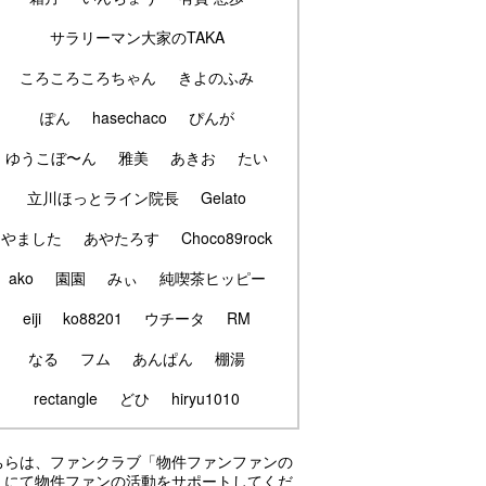
サラリーマン大家のTAKA
ころころころちゃん
きよのふみ
ぽん
hasechaco
ぴんが
ゆうこぼ〜ん
雅美
あきお
たい
立川ほっとライン院長
Gelato
やました
あやたろす
Choco89rock
ako
園園
みぃ
純喫茶ヒッピー
eiji
ko88201
ウチータ
RM
なる
フム
あんぱん
棚湯
rectangle
どひ
hiryu1010
ちらは、ファンクラブ「物件ファンファンの
」にて物件ファンの活動をサポートしてくだ