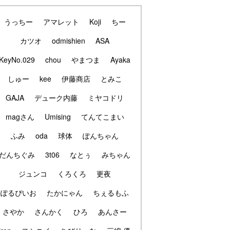
うっちー
アマレット
Koji
ちー
カツオ
odmishien
ASA
KeyNo.029
chou
やまつま
Ayaka
しゅー
kee
伊藤商店
とみこ
GAJA
デューク内藤
ミヤコドリ
magさん
Umising
てんてこまい
ふみ
oda
球体
ぽんちゃん
だんちぐみ
3t06
なとぅ
みちゃん
ジュンコ
くろくろ
更夜
ぽるぴいお
たかにゃん
ちぇるもふ
さやか
さんかく
ひろ
あんさー