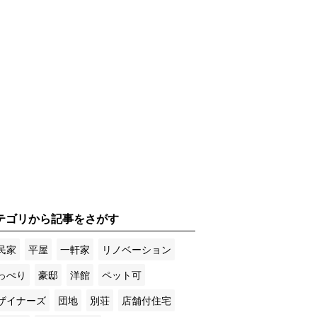
テゴリから記事をさがす
民家
平屋
一軒家
リノベーション
っぺり
豪邸
洋館
ペット可
ザイナーズ
団地
別荘
店舗付住宅