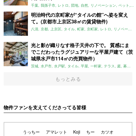
千葉
我孫子市
レトロ
団地
自然
リノベーション
ペット
ラ
明治時代の京町家が“タイルの館”へ姿を変え
て。(京都市上京区38㎡の賃貸物件)
八清
京都
上京区
タイル
町家
京町家
レトロ
リノベーション
光と影が織りなす格子天井の下で。 質感にま
でこだわったラグジュアリーな平屋戸建て（茨
城県水戸市114㎡の売買物件）
茨城
水戸市
水戸駅
タイル
平屋
一軒家
テラス
庭
募集中
もっとみる
物件ファンを支えてくださってる皆様
うっちー
アマレット
Koji
ちー
カツオ