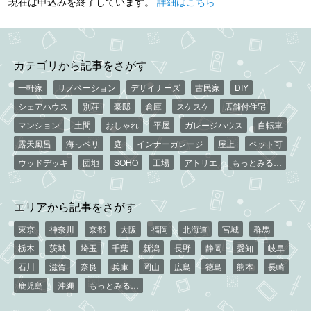
現在は申込みを終了しています。
詳細はこちら
カテゴリから記事をさがす
一軒家
リノベーション
デザイナーズ
古民家
DIY
シェアハウス
別荘
豪邸
倉庫
スケスケ
店舗付住宅
マンション
土間
おしゃれ
平屋
ガレージハウス
自転車
露天風呂
海っペリ
庭
インナーガレージ
屋上
ペット可
ウッドデッキ
団地
SOHO
工場
アトリエ
もっとみる…
エリアから記事をさがす
東京
神奈川
京都
大阪
福岡
北海道
宮城
群馬
栃木
茨城
埼玉
千葉
新潟
長野
静岡
愛知
岐阜
石川
滋賀
奈良
兵庫
岡山
広島
徳島
熊本
長崎
鹿児島
沖縄
もっとみる…