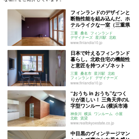
フィンランドのデザインと
断熱性能を組み込んだ、ホ
テルライクな一室（三重県
桑名市45㎡の賃貸物件）
三重
桑名
フィンランド
デザイナーズ
星川駅
北欧
家具付き
無垢
タイル
大家女子
www.finlandia10.jp
賃貸
日本で叶えるフィンランド
暮らし。北欧住宅の機能性
と意匠を持つメゾネット
（三重県桑名市77㎡の賃貸
三重
桑名市
星川駅
北欧
物件）
フィンランド
デザイナーズ
メゾネット
マンション
家具付き
www.finlandia10.jp
無垢
タイル
ライター：山中みく
賃貸
“おうち in おうち”なつく
りが楽しい！ 三角天井のL
字型ワンルーム (横浜市港
北区42㎡の賃貸物件)
神奈川
横浜
ワンルーム
小屋
北欧
賃貸
www.realtokyoestate.co.jp
中目黒のヴィンテージマン