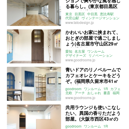
ションで爽やかな風を感じ
る暮らし。(東京都目黒区
81㎡の賃貸物件)
東京
目黒区
中目黒
恵比寿駅
代官山駅
ヴィンテージマンション
マンション
秀和
ヘリンボーン
www.tatodesign.jp
無垢床
タイル
北欧
ライター：山中みく
賃貸
かわいいお家に挟まれて、
おとぎの部屋で過ごしまし
ょう(名古屋市守山区29㎡
の賃貸物件)
愛知
名古屋
ワンルーム
デザイナーズ
リノベーション
北欧
一人暮らし
goodroom
www.goodrooms.jp
大家女子
賃貸
青いドアのリノベルームで
カフェオレとケーキをどう
ぞ。(福岡県久留米市41㎡
の賃貸物件)
goodroom
ワンルーム
1R
カフェ
北欧
アーチ
おしゃれ
書斎
福岡
久留米
ライター：増成かおり
www.goodrooms.jp
賃貸
共用ラウンジも使いこなし
たい、異国の香りただよう
部屋。(大阪市西区43㎡の
賃貸物件)
goodroom
ワンルーム
1R