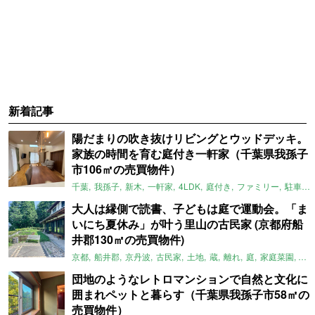
新着記事
陽だまりの吹き抜けリビングとウッドデッキ。
家族の時間を育む庭付き一軒家（千葉県我孫子
市106㎡の売買物件）
千葉
我孫子
新木
一軒家
4LDK
庭付き
ファミリー
駐車場
大人は縁側で読書、子どもは庭で運動会。「ま
いにち夏休み」が叶う里山の古民家 (京都府船
井郡130㎡の売買物件)
京都
船井郡
京丹波
古民家
土地
蔵
離れ
庭
家庭菜園
倉
団地のようなレトロマンションで自然と文化に
囲まれペットと暮らす（千葉県我孫子市58㎡の
売買物件）