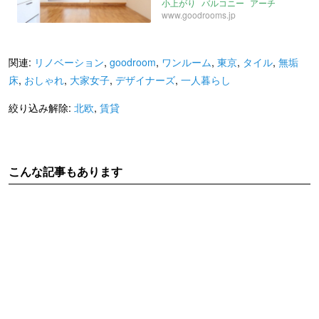
小上がり
バルコニー
アーチ
ウォークインクローゼット
www.goodrooms.jp
ラウンジ
北向き
駅チカ
駅近
大阪
地中海風
北欧
賃貸
関連:
リノベーション
,
goodroom
,
ワンルーム
,
東京
,
タイル
,
無垢
床
,
おしゃれ
,
大家女子
,
デザイナーズ
,
一人暮らし
絞り込み解除:
北欧
,
賃貸
こんな記事もあります