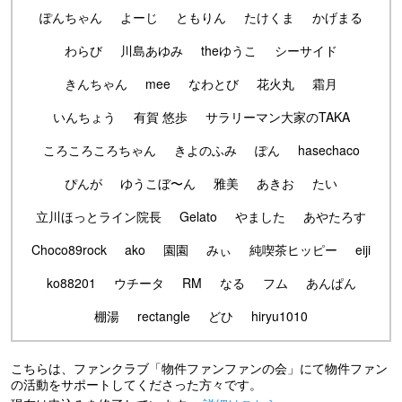
ぽんちゃん
よーじ
ともりん
たけくま
かげまる
わらび
川島あゆみ
theゆうこ
シーサイド
きんちゃん
mee
なわとび
花火丸
霜月
いんちょう
有賀 悠歩
サラリーマン大家のTAKA
ころころころちゃん
きよのふみ
ぽん
hasechaco
ぴんが
ゆうこぼ〜ん
雅美
あきお
たい
立川ほっとライン院長
Gelato
やました
あやたろす
Choco89rock
ako
園園
みぃ
純喫茶ヒッピー
eiji
ko88201
ウチータ
RM
なる
フム
あんぱん
棚湯
rectangle
どひ
hiryu1010
こちらは、ファンクラブ「物件ファンファンの会」にて物件ファン
の活動をサポートしてくださった方々です。