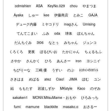
odmishien
ASA
KeyNo.029
chou
やまつま
Ayaka
しゅー
kee
伊藤商店
とみこ
GAJA
デューク内藤
ミヤコドリ
magさん
Umising
てんてこまい
ふみ
oda
球体
ぽんちゃん
だんちぐみ
3t06
なとぅ
みちゃん
ジュンコ
くろくろ
更夜
ぽるぴいお
たかにゃん
ちぇるもふ
さやか
さんかく
ひろ
あんさー
iron
ヨシニイ
ちびりーな
三嶋 優
うすい
のぶ
ﾈｺﾁｬﾝのｶﾘﾝﾄ
さきはま
めばる
atez
Ciao!
JIMA
ぽむ
ユン
結
ももたす
岩波しずか
MKstyle
Kaco
のぞみ
sakaken1
MONV.MitsuMame・おもや
ひろみっち
fumi
mamune
blackkite
masako.o
おさるー