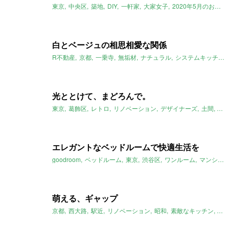
東京
中央区
築地
DIY
一軒家
大家女子
2020年5月のおすすめ
白とベージュの相思相愛な関係
R不動産
京都
一乗寺
無垢材
ナチュラル
システムキッチン
光ととけて、まどろんで。
東京
葛飾区
レトロ
リノベーション
デザイナーズ
土間
モ
エレガントなベッドルームで快適生活を
goodroom
ベッドルーム
東京
渋谷区
ワンルーム
マンション
萌える、ギャップ
京都
西大路
駅近
リノベーション
昭和
素敵なキッチン
ギ