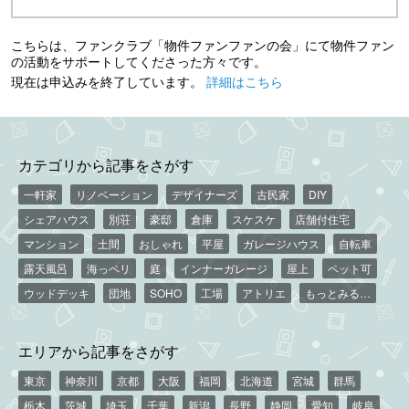
こちらは、ファンクラブ「物件ファンファンの会」にて物件ファン
の活動をサポートしてくださった方々です。
現在は申込みを終了しています。
詳細はこちら
カテゴリから記事をさがす
一軒家
リノベーション
デザイナーズ
古民家
DIY
シェアハウス
別荘
豪邸
倉庫
スケスケ
店舗付住宅
マンション
土間
おしゃれ
平屋
ガレージハウス
自転車
露天風呂
海っペリ
庭
インナーガレージ
屋上
ペット可
ウッドデッキ
団地
SOHO
工場
アトリエ
もっとみる…
エリアから記事をさがす
東京
神奈川
京都
大阪
福岡
北海道
宮城
群馬
栃木
茨城
埼玉
千葉
新潟
長野
静岡
愛知
岐阜