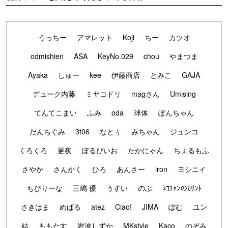
うっちー
アマレット
Koji
ちー
カツオ
odmishien
ASA
KeyNo.029
chou
やまつま
Ayaka
しゅー
kee
伊藤商店
とみこ
GAJA
デューク内藤
ミヤコドリ
magさん
Umising
てんてこまい
ふみ
oda
球体
ぽんちゃん
だんちぐみ
3t06
なとぅ
みちゃん
ジュンコ
くろくろ
更夜
ぽるぴいお
たかにゃん
ちぇるもふ
さやか
さんかく
ひろ
あんさー
iron
ヨシニイ
ちびりーな
三嶋 優
うすい
のぶ
ﾈｺﾁｬﾝのｶﾘﾝﾄ
さきはま
めばる
atez
Ciao!
JIMA
ぽむ
ユン
結
ももたす
岩波しずか
MKstyle
Kaco
のぞみ