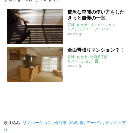
贅沢な空間の使い方をした
きっと自慢の一室。
宮城
仙台市
リノベーション
ラグジュアリー
アーバン
北四番丁駅
suumo.jp
全面畳張りマンション？！
宮城
仙台市
北四番丁駅
リノベーション
畳
suumo.jp
絞り込み:
リノベーション
,
仙台市
,
宮城
,
畳
,
アーバン
,
ラグジュア
リー