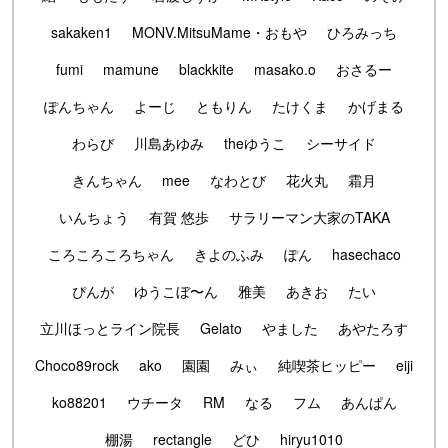
sakaken1
MONV.MitsuMame・おもや
ひろみっち
fumi
mamune
blackkite
masako.o
おさるー
ぽんちゃん
よーじ
ともりん
たけくま
かげまる
わらび
川島あゆみ
theゆうこ
シーサイド
きんちゃん
mee
なわとび
花火丸
霜月
いんちょう
有賀 悠歩
サラリーマン大家のTAKA
ころころころちゃん
きよのふみ
ぽん
hasechaco
ぴんが
ゆうこぼ〜ん
雅美
あきお
たい
立川ほっとライン院長
Gelato
やました
あやたろす
Choco89rock
ako
園園
みぃ
純喫茶ヒッピー
eiji
ko88201
ウチータ
RM
なる
フム
あんぱん
棚湯
rectangle
どひ
hiryu1010