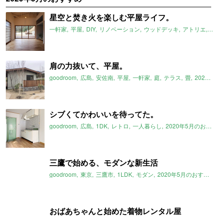
星空と焚き火を楽しむ平屋ライフ。
一軒家
平屋
DIY
リノベーション
ウッドデッキ
アトリエ
#
肩の力抜いて、平屋。
goodroom
広島
安佐南
平屋
一軒家
庭
テラス
畳
2020年5月のおすすめ
シブくてかわいいを待ってた。
goodroom
広島
1DK
レトロ
一人暮らし
2020年5月のおすすめ
三鷹で始める、モダンな新生活
goodroom
東京
三鷹市
1LDK
モダン
2020年5月のおすすめ
おばあちゃんと始めた着物レンタル屋