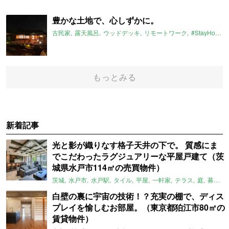
豊かな土地で、心しずかに。
古民家
露天風呂
ウッドデッキ
リモートワーク
#StayHome
もっとみる
新着記事
光と影が織りなす格子天井の下で。 質感にま
でこだわったラグジュアリーな平屋戸建て（茨
城県水戸市114㎡の売買物件）
茨城
水戸市
水戸駅
タイル
平屋
一軒家
テラス
庭
募集中
白壁の裏に宇宙の技術！？充実の棚で、ディス
プレイを愉しむお部屋。（東京都狛江市80㎡の
賃貸物件）