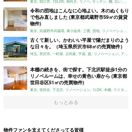
東京
狛江市
1SLDK
南向き
リノベ
キッチン
棚
広い
ガイ
令和の団地はこんなに心地よい。木のぬくもり
で包み直しました (東京都武蔵野市59㎡の賃貸
物件)
東京
武蔵野市武蔵境
東小金井
三鷹
団地
リノベーション
古くて新しい、かわいい平屋で陽だまりのよう
な日々を。（埼玉県所沢市68㎡の売買物件）
埼玉
所沢市
一軒家
古民家
平屋
庭
リノベーション
アメリカンハウス
本棚の続きを、街で探す。下北沢駅徒歩1分の
リノベルームは、幸せの黄色い扉から (東京都
世田谷区51㎡の売買物件)
東京
世田谷
下北沢
リノベーション
1LDK
本棚
ライター：ほしりょうこ
もっとみる
物件ファンを支えてくださってる皆様