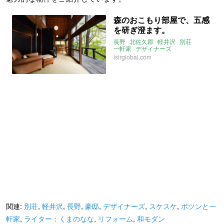
森のおこもり部屋で、五感
を研ぎ澄ます。
長野
北佐久郡
軽井沢
別荘
一軒家
デザイナーズ
ウッドデッキ
ロフト
lsirglobal.com
関連:
別荘
,
軽井沢
,
長野
,
豪邸
,
デザイナーズ
,
スケスケ
,
ポツンと一
軒家
,
ライター：くまのなな
,
リフォーム
,
和モダン