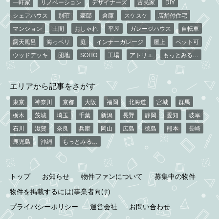
一軒家
リノベーション
デザイナーズ
古民家
DIY
シェアハウス
別荘
豪邸
倉庫
スケスケ
店舗付住宅
マンション
土間
おしゃれ
平屋
ガレージハウス
自転車
露天風呂
海っペリ
庭
インナーガレージ
屋上
ペット可
ウッドデッキ
団地
SOHO
工場
アトリエ
もっとみる…
エリアから記事をさがす
東京
神奈川
京都
大阪
福岡
北海道
宮城
群馬
栃木
茨城
埼玉
千葉
新潟
長野
静岡
愛知
岐阜
石川
滋賀
奈良
兵庫
岡山
広島
徳島
熊本
長崎
鹿児島
沖縄
もっとみる…
トップ
お知らせ
物件ファンについて
募集中の物件
物件を掲載するには(事業者向け)
プライバシーポリシー
運営会社
お問い合わせ