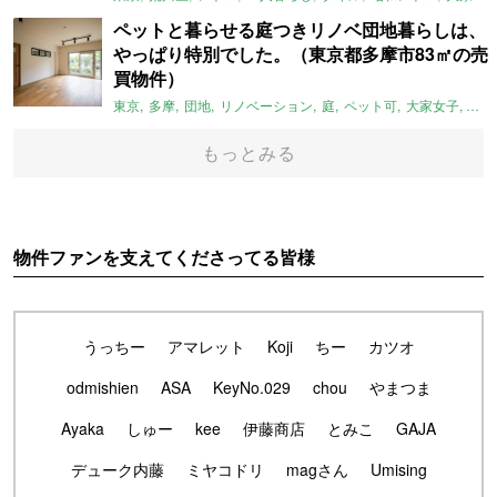
ペットと暮らせる庭つきリノベ団地暮らしは、
やっぱり特別でした。（東京都多摩市83㎡の売
買物件）
東京
多摩
団地
リノベーション
庭
ペット可
大家女子
団地
もっとみる
物件ファンを支えてくださってる皆様
うっちー
アマレット
Koji
ちー
カツオ
odmishien
ASA
KeyNo.029
chou
やまつま
Ayaka
しゅー
kee
伊藤商店
とみこ
GAJA
デューク内藤
ミヤコドリ
magさん
Umising