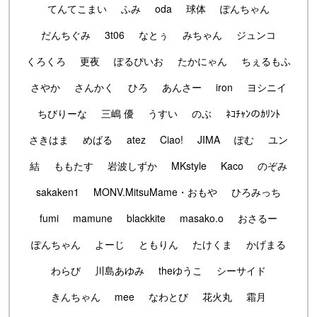
てんてこまい
ふみ
oda
球体
ぽんちゃん
だんちぐみ
3t06
なとぅ
みちゃん
ジュンコ
くろくろ
更夜
ぽるぴいお
たかにゃん
ちぇるもふ
さやか
さんかく
ひろ
あんさー
iron
ヨシニイ
ちびりーな
三嶋 優
うすい
のぶ
ﾈｺﾁｬﾝのｶﾘﾝﾄ
さきはま
めばる
atez
Ciao!
JIMA
ぽむ
ユン
結
ももたす
岩波しずか
MKstyle
Kaco
のぞみ
sakaken1
MONV.MitsuMame・おもや
ひろみっち
fumi
mamune
blackkite
masako.o
おさるー
ぽんちゃん
よーじ
ともりん
たけくま
かげまる
わらび
川島あゆみ
theゆうこ
シーサイド
きんちゃん
mee
なわとび
花火丸
霜月