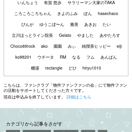
いんちょう
有賀 悠歩
サラリーマン大家のTAKA
ころころころちゃん
きよのふみ
ぽん
hasechaco
ぴんが
ゆうこぼ〜ん
雅美
あきお
たい
立川ほっとライン院長
Gelato
やました
あやたろす
Choco89rock
ako
園園
みぃ
純喫茶ヒッピー
eiji
ko88201
ウチータ
RM
なる
フム
あんぱん
棚湯
rectangle
どひ
hiryu1010
こちらは、ファンクラブ「物件ファンファンの会」にて物件ファン
の活動をサポートしてくださった方々です。
現在は申込みを終了しています。
詳細はこちら
カテゴリから記事をさがす