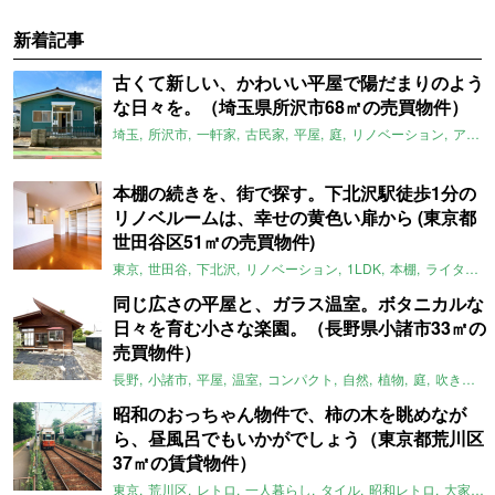
新着記事
古くて新しい、かわいい平屋で陽だまりのよう
な日々を。（埼玉県所沢市68㎡の売買物件）
埼玉
所沢市
一軒家
古民家
平屋
庭
リノベーション
アメリカンハウス
本棚の続きを、街で探す。下北沢駅徒歩1分の
リノベルームは、幸せの黄色い扉から (東京都
世田谷区51㎡の売買物件)
東京
世田谷
下北沢
リノベーション
1LDK
本棚
ライター：ほしりょうこ
同じ広さの平屋と、ガラス温室。ボタニカルな
日々を育む小さな楽園。（長野県小諸市33㎡の
売買物件）
長野
小諸市
平屋
温室
コンパクト
自然
植物
庭
吹き抜け
昭和のおっちゃん物件で、柿の木を眺めなが
ら、昼風呂でもいかがでしょう（東京都荒川区
37㎡の賃貸物件）
東京
荒川区
レトロ
一人暮らし
タイル
昭和レトロ
大家女子