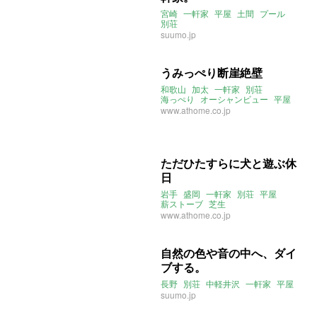
宮崎
一軒家
平屋
土間
プール
別荘
suumo.jp
うみっぺり断崖絶壁
和歌山
加太
一軒家
別荘
海っぺり
オーシャンビュー
平屋
www.athome.co.jp
ただひたすらに犬と遊ぶ休
日
岩手
盛岡
一軒家
別荘
平屋
薪ストーブ
芝生
www.athome.co.jp
自然の色や音の中へ、ダイ
ブする。
長野
別荘
中軽井沢
一軒家
平屋
suumo.jp