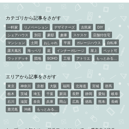
カテゴリから記事をさがす
一軒家
リノベーション
デザイナーズ
古民家
DIY
シェアハウス
別荘
豪邸
倉庫
スケスケ
店舗付住宅
マンション
土間
おしゃれ
平屋
ガレージハウス
自転車
露天風呂
海っペリ
庭
インナーガレージ
屋上
ペット可
ウッドデッキ
団地
SOHO
工場
アトリエ
もっとみる…
エリアから記事をさがす
東京
神奈川
京都
大阪
福岡
北海道
宮城
群馬
栃木
茨城
埼玉
千葉
新潟
長野
静岡
愛知
岐阜
石川
滋賀
奈良
兵庫
岡山
広島
徳島
熊本
長崎
鹿児島
沖縄
もっとみる…