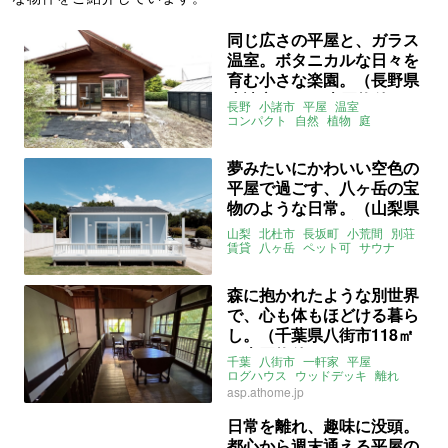
同じ広さの平屋と、ガラス
温室。ボタニカルな日々を
育む小さな楽園。（長野県
小諸市33㎡の売買物件）
長野
小諸市
平屋
温室
コンパクト
自然
植物
庭
吹き抜け
無垢材
2拠点
二拠点
別荘
カフェ
アトリエ
盆栽
募集中
売買
夢みたいにかわいい空色の
平屋で過ごす、八ヶ岳の宝
物のような日常。（山梨県
北杜市39㎡の賃貸物件）
山梨
北杜市
長坂町
小荒間
別荘
賃貸
八ヶ岳
ペット可
サウナ
テラス
平屋
貸別荘
募集中
賃貸
森に抱かれたような別世界
で、心も体もほどける暮ら
し。（千葉県八街市118㎡
の売買物件）
千葉
八街市
一軒家
平屋
ログハウス
ウッドデッキ
離れ
別荘
庭
売買
asp.athome.jp
日常を離れ、趣味に没頭。
都心から週末通える平屋の