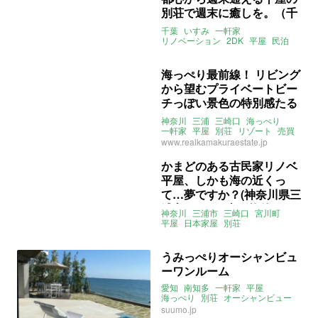
別荘で週末に癒しを。（千
葉県いすみ市60㎡の売買物
千葉
いすみ
一軒家
件）
リノベーション
2DK
平屋
民泊
別荘
関東
ライター：ほしりょうこ
売買
海っぺり最前線！ リビング
から望むプライベートビー
チっぽい景色の特別感たる
や！ (神奈川県三浦市96㎡
神奈川
三浦
三崎口
海っぺり
の売買物件)
一軒家
平屋
別荘
リゾート
売買
www.realkamakuraestate.jp
かまどのある古民家リノベ
平屋、しかも海の近くっ
て…夢ですか？(神奈川県三
浦市118㎡の売買物件)
神奈川
三浦市
三崎口
宮川町
平屋
日本家屋
別荘
セカンドハウス
土間
かまど
ライター：葱山紫蘇子
売買
うみっぺりオーシャンビュ
ーワンルーム
愛知
南知多
一軒家
平屋
海っぺり
別荘
オーシャンビュー
露天風呂
suumo.jp