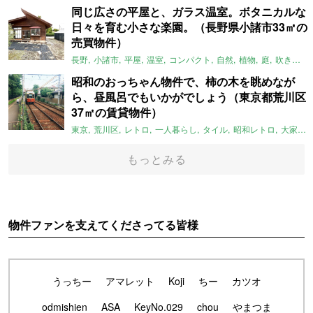
同じ広さの平屋と、ガラス温室。ボタニカルな
日々を育む小さな楽園。（長野県小諸市33㎡の
売買物件）
長野
小諸市
平屋
温室
コンパクト
自然
植物
庭
吹き抜け
昭和のおっちゃん物件で、柿の木を眺めなが
ら、昼風呂でもいかがでしょう（東京都荒川区
37㎡の賃貸物件）
東京
荒川区
レトロ
一人暮らし
タイル
昭和レトロ
大家女子
もっとみる
物件ファンを支えてくださってる皆様
うっちー
アマレット
Koji
ちー
カツオ
odmishien
ASA
KeyNo.029
chou
やまつま