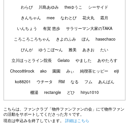
わらび
川島あゆみ
theゆうこ
シーサイド
きんちゃん
mee
なわとび
花火丸
霜月
いんちょう
有賀 悠歩
サラリーマン大家のTAKA
ころころころちゃん
きよのふみ
ぽん
hasechaco
ぴんが
ゆうこぼ〜ん
雅美
あきお
たい
立川ほっとライン院長
Gelato
やました
あやたろす
Choco89rock
ako
園園
みぃ
純喫茶ヒッピー
eiji
ko88201
ウチータ
RM
なる
フム
あんぱん
棚湯
rectangle
どひ
hiryu1010
こちらは、ファンクラブ「物件ファンファンの会」にて物件ファン
の活動をサポートしてくださった方々です。
現在は申込みを終了しています。
詳細はこちら