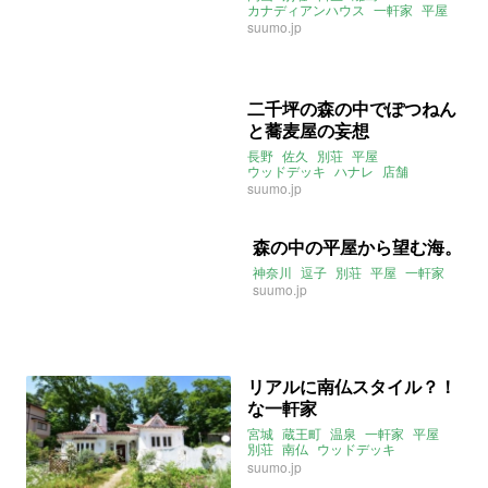
カナディアンハウス
一軒家
平屋
suumo.jp
二千坪の森の中でぽつねん
と蕎麦屋の妄想
長野
佐久
別荘
平屋
ウッドデッキ
ハナレ
店舗
suumo.jp
森の中の平屋から望む海。
神奈川
逗子
別荘
平屋
一軒家
suumo.jp
リアルに南仏スタイル？！
な一軒家
宮城
蔵王町
温泉
一軒家
平屋
別荘
南仏
ウッドデッキ
2018年7月のおすすめ
suumo.jp