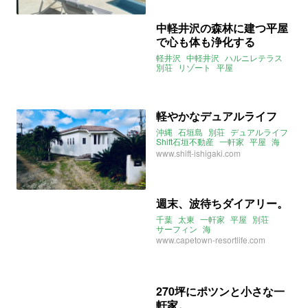
中軽井沢の森林に建つ平屋
で心も体も浄化する
軽井沢
中軽井沢
ハルニレテラス
別荘
リゾート
平屋
リノベーション
長野
instagram
軽やかなデュアルライフ
沖縄
石垣島
別荘
デュアルライフ
Shift石垣不動産
一軒家
平屋
海
二拠点居住
instagram
www.shift-ishigaki.com
2021年2月のおすすめ
週末、波待ちダイアリー。
千葉
太東
一軒家
平屋
別荘
サーフィン
海
www.capetown-resortlife.com
270坪にポツンと小さな一
軒家。