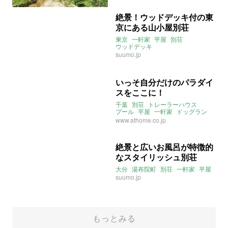
絶景！ウッドデッキ付の東
京にある山小屋別荘
東京
一軒家
平屋
別荘
ウッドデッキ
suumo.jp
いっそ自分だけのパラダイ
スをここに！
千葉
別荘
トレーラーハウス
プール
平屋
一軒家
ドッグラン
ウッドデッキ
www.athome.co.jp
絶景と広いお風呂が特徴的
なスタイリッシュ別荘
大分
湯布院町
別荘
一軒家
平屋
suumo.jp
もっとみる