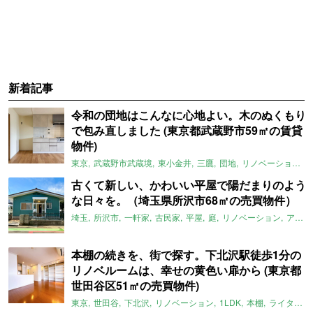
新着記事
令和の団地はこんなに心地よい。木のぬくもり
で包み直しました (東京都武蔵野市59㎡の賃貸
物件)
東京
武蔵野市武蔵境
東小金井
三鷹
団地
リノベーション
古くて新しい、かわいい平屋で陽だまりのよう
な日々を。（埼玉県所沢市68㎡の売買物件）
埼玉
所沢市
一軒家
古民家
平屋
庭
リノベーション
アメリカンハウス
本棚の続きを、街で探す。下北沢駅徒歩1分の
リノベルームは、幸せの黄色い扉から (東京都
世田谷区51㎡の売買物件)
東京
世田谷
下北沢
リノベーション
1LDK
本棚
ライター：ほしりょうこ