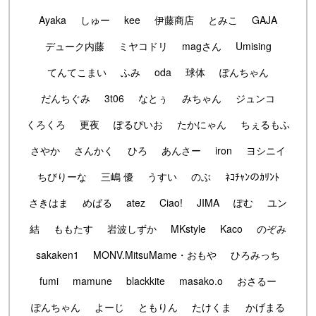
Ayaka
しゅー
kee
伊藤商店
とみこ
GAJA
デューク内藤
ミヤコドリ
magさん
Umising
てんてこまい
ふみ
oda
球体
ぽんちゃん
だんちぐみ
3t06
なとぅ
みちゃん
ジュンコ
くろくろ
更夜
ぽるぴいお
たかにゃん
ちぇるもふ
さやか
さんかく
ひろ
あんさー
iron
ヨシニイ
ちびりーな
三嶋 優
うすい
のぶ
ﾈｺﾁｬﾝのｶﾘﾝﾄ
さきはま
めばる
atez
Ciao!
JIMA
ぽむ
ユン
結
ももたす
岩波しずか
MKstyle
Kaco
のぞみ
sakaken1
MONV.MitsuMame・おもや
ひろみっち
fumi
mamune
blackkite
masako.o
おさるー
ぽんちゃん
よーじ
ともりん
たけくま
かげまる