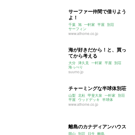
サーファー仲間で借りよう
よ！
千葉
旭
一軒家
平屋
別荘
サーフィン
www.athome.co.jp
海が好きだから！と、買っ
てから考える
大分
津久見
一軒家
平屋
別荘
海っぺり
suumo.jp
チャーミングな半球体別荘
山梨
北杜
甲斐大泉
一軒家
別荘
平屋
ウッドデッキ
半球体
www.athome.co.jp
離島のカナディアンハウス
岡山
別荘
日生
離島