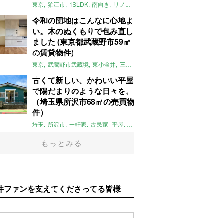
東京
狛江市
1SLDK
南向き
リノベ
キッチン
棚
広い
ガイナ塗料
令和の団地はこんなに心地よ
い。木のぬくもりで包み直し
ました (東京都武蔵野市59㎡
の賃貸物件)
東京
武蔵野市武蔵境
東小金井
三鷹
団地
リノベーション
木
2LD
古くて新しい、かわいい平屋
で陽だまりのような日々を。
（埼玉県所沢市68㎡の売買物
件）
埼玉
所沢市
一軒家
古民家
平屋
庭
リノベーション
アメリカンハ
もっとみる
件ファンを支えてくださってる皆様