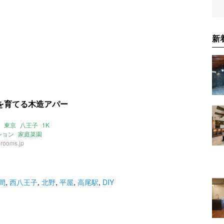
新
を育てる木造アパー
東京
八王子
1K
ション
家庭菜園
rooms.jp
間
,
西八王子
,
北野
,
平屋
,
高尾駅
,
DIY