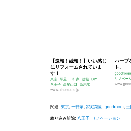
【速報！続報！】いい感じ
ハーブ
にリフォームされていま
ト。
す！
goodroom
リノベー
東京
平屋
一軒家
続報
DIY
女性限定
www.good
八王子
高尾山口
高尾駅
リノベーション
www.athome.co.jp
47人！
関連:
東京
,
一軒家
,
家庭菜園
,
goodroom
,
土
絞り込み解除:
八王子
,
リノベーション