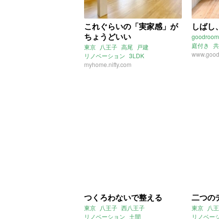
これぐらいの「実家感」が
しばし
ちょうどいい
goodroom
庭付き
共
東京
八王子
高尾
戸建
www.good
リノベーション
3LDK
myhome.nifty.com
つくろわないで整える
二つの
東京
八王子
西八王子
東京
八王
リノベーション
土間
リノベー