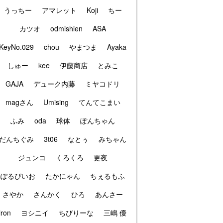
うっちー
アマレット
Koji
ちー
カツオ
odmishien
ASA
KeyNo.029
chou
やまつま
Ayaka
しゅー
kee
伊藤商店
とみこ
GAJA
デューク内藤
ミヤコドリ
magさん
Umising
てんてこまい
ふみ
oda
球体
ぽんちゃん
だんちぐみ
3t06
なとぅ
みちゃん
ジュンコ
くろくろ
更夜
ぽるぴいお
たかにゃん
ちぇるもふ
さやか
さんかく
ひろ
あんさー
iron
ヨシニイ
ちびりーな
三嶋 優