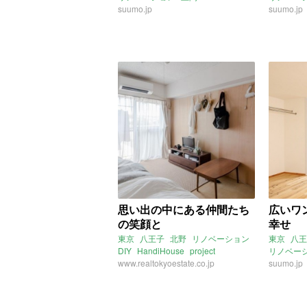
suumo.jp
ストーリ
suumo.jp
思い出の中にある仲間たち
広いワ
の笑顔と
幸せ
東京
八王子
北野
リノベーション
東京
八王
DIY
HandiHouse
project
リノベー
www.realtokyoestate.co.jp
suumo.jp