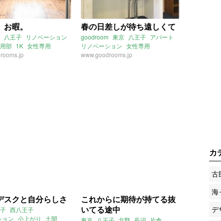
、お暇。
春の日差しが待ち遠しくて
八王子
リノベーション
goodroom
東京
八王子
アパート
用部
1K
女性専用
リノベーション
女性専用
rooms.jp
家庭菜園
www.goodrooms.jp
カ
古
海
デスクと自分らしさ
これからに期待が持てる抜
いてる途中
デ
子
西八王子
ション
小上がり
土間
東京
八王子
北野
長沼
片倉