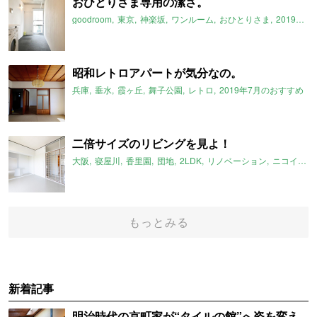
おひとりさま専用の潔さ。
goodroom
東京
神楽坂
ワンルーム
おひとりさま
2019年7月のおすすめ
昭和レトロアパートが気分なの。
兵庫
垂水
霞ヶ丘
舞子公園
レトロ
2019年7月のおすすめ
二倍サイズのリビングを見よ！
大阪
寝屋川
香里園
団地
2LDK
リノベーション
ニコイチ
もっとみる
新着記事
明治時代の京町家が“タイルの館”へ姿を変え