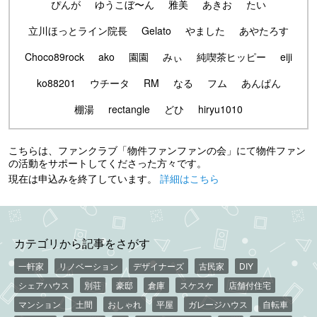
ぴんが
ゆうこぼ〜ん
雅美
あきお
たい
立川ほっとライン院長
Gelato
やました
あやたろす
Choco89rock
ako
園園
みぃ
純喫茶ヒッピー
eiji
ko88201
ウチータ
RM
なる
フム
あんぱん
棚湯
rectangle
どひ
hiryu1010
こちらは、ファンクラブ「物件ファンファンの会」にて物件ファン
の活動をサポートしてくださった方々です。
現在は申込みを終了しています。
詳細はこちら
カテゴリから記事をさがす
一軒家
リノベーション
デザイナーズ
古民家
DIY
シェアハウス
別荘
豪邸
倉庫
スケスケ
店舗付住宅
マンション
土間
おしゃれ
平屋
ガレージハウス
自転車