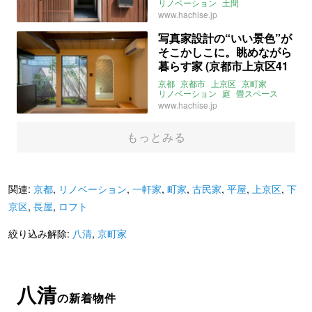
リノベーション
土間
ウッドデッキ
www.hachise.jp
ライター：ほしりょうこ
売買
写真家設計の“いい景色”が
そこかしこに。眺めながら
暮らす家 (京都市上京区41
㎡の売買物件)
京都
京都市
上京区
京町家
リノベーション
庭
畳スペース
一人暮らし
セカンドハウス
www.hachise.jp
事務所
アトリエ
八清
売買
もっとみる
関連:
京都
,
リノベーション
,
一軒家
,
町家
,
古民家
,
平屋
,
上京区
,
下
京区
,
長屋
,
ロフト
絞り込み解除:
八清
,
京町家
八清
の新着物件