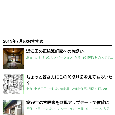
2019年7月のおすすめ
近江国の正統派町家へのお誘い。
滋賀
大津
町家
リノベーション
八清
2019年7月のおすすめ
ちょっと皆さんにこの間取り図を見てもらいた
く
東京
北八王子
一軒家
蕎麦屋
店舗付住居
間取り図
2019年7月のおすすめ
築99年の古民家を欧風アップデートで賃貸に
長野
上田
一軒家
リノベーション
土間
薪ストーブ
古民家