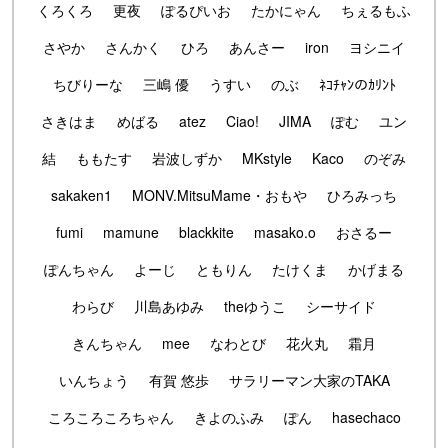
くろくろ
更夜
ぽるぴいお
たかにゃん
ちぇるもふ
さやか
さんかく
ひろ
あんさー
iron
ヨシニイ
ちびりーな
三嶋 優
うすい
のぶ
ﾈｺﾁｬﾝのｶﾘﾝﾄ
さきはま
めばる
atez
Ciao!
JIMA
ぽむ
ユン
結
ももたす
岩波しずか
MKstyle
Kaco
のぞみ
sakaken1
MONV.MitsuMame・おもや
ひろみっち
fumi
mamune
blackkite
masako.o
おさるー
ぽんちゃん
よーじ
ともりん
たけくま
かげまる
わらび
川島あゆみ
theゆうこ
シーサイド
きんちゃん
mee
なわとび
花火丸
霜月
いんちょう
有賀 悠歩
サラリーマン大家のTAKA
ころころころちゃん
きよのふみ
ぽん
hasechaco