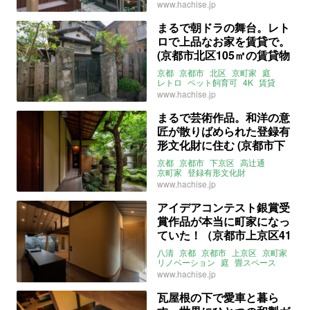
ウッドデッキ
床暖房
2LDK
八清
www.hachise.jp
賃貸
まるで朝ドラの舞台。レト
ロで上品なお家を賃貸で。
(京都市北区105㎡の賃貸物
件)
京都
京都市
北区
京町家
庭
レトロ
ペット飼育可
4K
賃貸
八清
賃貸
www.hachise.jp
まるで芸術作品。和洋の意
匠が散りばめられた登録有
形文化財に住む (京都市下
京区213㎡の賃貸物件)
京都
京都市
下京区
高辻通
京町家
登録有形文化財
旧武田家住宅
庭
9DK
廻り階段
www.hachise.jp
丹後大工
住居用
事業用
八清
賃貸
アイデアコンテスト銀賞受
賞作品が本当に町家になっ
ていた！（京都市上京区41
㎡の賃貸物件）
八清
京都
京都市
上京区
京町家
リノベーション
庭
畳スペース
一人暮らし
セカンドハウス
www.hachise.jp
事務所
アトリエ
賃貸
賃貸
瓦屋根の下で愛車と暮ら