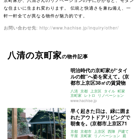
京町家が、八清さんのリノベーションの手にかかると、モダン
な住まいに生まれ変わります。 伝統と快適さを兼ね備え、一
軒一軒全てが異なる物件が魅力的です。
お問い合わせ先
: http://www.hachise.jp/inquiry/other/
八清の京町家
の物件記事
明治時代の京町家が“タイ
ルの館”へ姿を変えて。(京
都市上京区38㎡の賃貸物
件)
八清
京都
上京区
タイル
町家
京町家
レトロ
リノベーション
賃貸
www.hachise.jp
早く起きた日は、緑に囲ま
れたアウトドアリビングで
朝食を。(京都市上京区71
㎡の賃貸物件)
京都
京都市
上京区
西陣
戸建て
平屋
京町家
リノベーション
庭