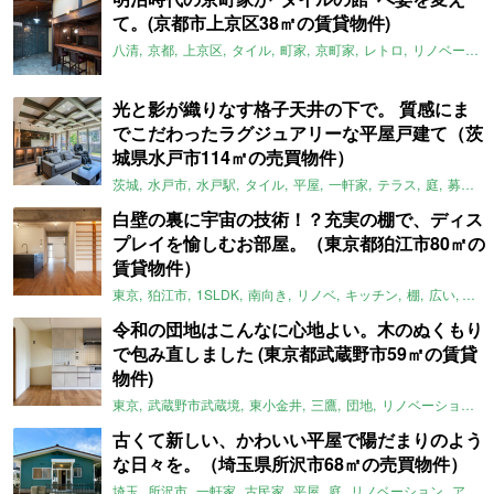
て。(京都市上京区38㎡の賃貸物件)
八清
京都
上京区
タイル
町家
京町家
レトロ
リノベーション
光と影が織りなす格子天井の下で。 質感にま
でこだわったラグジュアリーな平屋戸建て（茨
城県水戸市114㎡の売買物件）
茨城
水戸市
水戸駅
タイル
平屋
一軒家
テラス
庭
募集中
白壁の裏に宇宙の技術！？充実の棚で、ディス
プレイを愉しむお部屋。（東京都狛江市80㎡の
賃貸物件）
東京
狛江市
1SLDK
南向き
リノベ
キッチン
棚
広い
ガイ
令和の団地はこんなに心地よい。木のぬくもり
で包み直しました (東京都武蔵野市59㎡の賃貸
物件)
東京
武蔵野市武蔵境
東小金井
三鷹
団地
リノベーション
古くて新しい、かわいい平屋で陽だまりのよう
な日々を。（埼玉県所沢市68㎡の売買物件）
埼玉
所沢市
一軒家
古民家
平屋
庭
リノベーション
アメリカンハウス