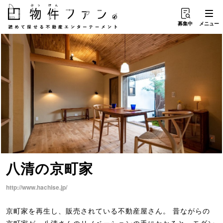
募集中
メニュー
八清
の
京町家
http://www.hachise.jp/
京町家を再生し、販売されている不動産屋さん。 昔ながらの