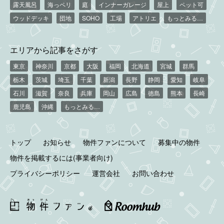
露天風呂
海っペリ
庭
インナーガレージ
屋上
ペット可
ウッドデッキ
団地
SOHO
工場
アトリエ
もっとみる…
エリアから記事をさがす
東京
神奈川
京都
大阪
福岡
北海道
宮城
群馬
栃木
茨城
埼玉
千葉
新潟
長野
静岡
愛知
岐阜
石川
滋賀
奈良
兵庫
岡山
広島
徳島
熊本
長崎
鹿児島
沖縄
もっとみる…
トップ
お知らせ
物件ファンについて
募集中の物件
物件を掲載するには(事業者向け)
プライバシーポリシー
運営会社
お問い合わせ