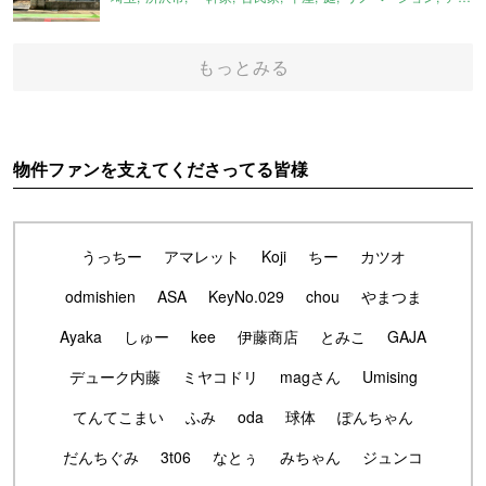
もっとみる
物件ファンを支えてくださってる皆様
うっちー
アマレット
Koji
ちー
カツオ
odmishien
ASA
KeyNo.029
chou
やまつま
Ayaka
しゅー
kee
伊藤商店
とみこ
GAJA
デューク内藤
ミヤコドリ
magさん
Umising
てんてこまい
ふみ
oda
球体
ぽんちゃん
だんちぐみ
3t06
なとぅ
みちゃん
ジュンコ