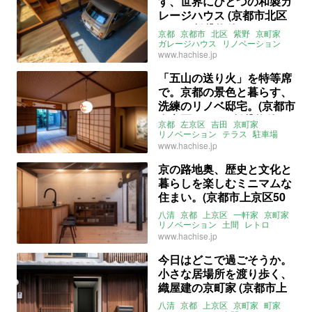
す、世界にひとつの和製ガ
レージハウス (京都市北区
57㎡の賃貸物件)
京都
京都市
北区
紫野
京町家
ガレージハウス
リノベーション
庭
ロフト
平屋
八清
賃貸
www.hachise.jp
「五山の送り火」を特等席
で。京都の景色と暮らす、
洗練のリノベ邸宅。(京都市
左京区114㎡の賃貸物件)
京都
左京区
吉田
京町家
リノベーション
テラス
駐車場
邸宅
囲炉裏
八清
募集中
売買
www.hachise.jp
京の路地奥、歴史と文化と
暮らしを楽しむミニマムな
住まい。(京都市上京区50
㎡の売買物件)
八清
京都
上京区
一軒家
京町家
リノベーション
土間
レトロ
無垢フローリング
漆喰
売買
www.hachise.jp
今日はどこで過ごそうか。
小さな居場所を渡り歩く、
織屋建の京町家 (京都市上
京区65㎡の売買物件)
八清
京都
上京区
京町家
町家