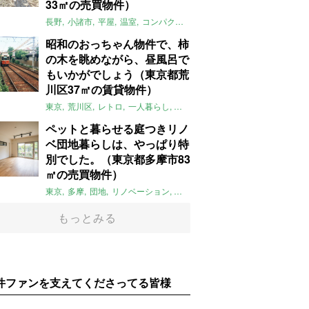
33㎡の売買物件）
長野
小諸市
平屋
温室
コンパクト
自然
植物
庭
吹き抜け
無垢
昭和のおっちゃん物件で、柿
の木を眺めながら、昼風呂で
もいかがでしょう（東京都荒
川区37㎡の賃貸物件）
東京
荒川区
レトロ
一人暮らし
タイル
昭和レトロ
大家女子
トダ
ペットと暮らせる庭つきリノ
ベ団地暮らしは、やっぱり特
別でした。（東京都多摩市83
㎡の売買物件）
東京
多摩
団地
リノベーション
庭
ペット可
大家女子
団地リノベ
もっとみる
件ファンを支えてくださってる皆様