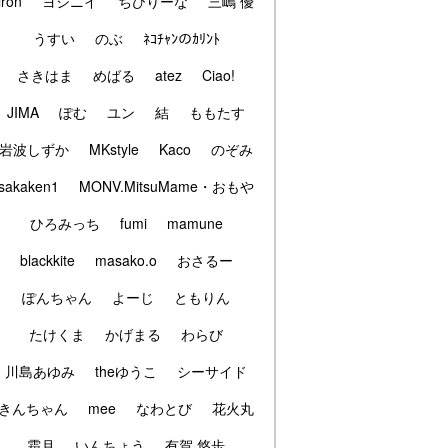
iron
ヨシニイ
ちびりーな
三嶋 優
うすい
のぶ
ﾈｺﾁｬﾝのｶﾘﾝﾄ
さきはま
めばる
atez
Ciao!
JIMA
ぽむ
ユン
結
ももたす
岩波しずか
MKstyle
Kaco
のぞみ
sakaken1
MONV.MitsuMame・おもや
ひろみっち
fumi
mamune
blackkite
masako.o
おさるー
ぽんちゃん
よーじ
ともりん
たけくま
かげまる
わらび
川島あゆみ
theゆうこ
シーサイド
きんちゃん
mee
なわとび
花火丸
霜月
いんちょう
有賀 悠歩