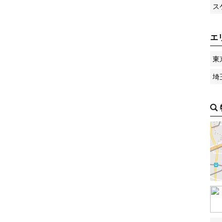
ス
エ
東
埼