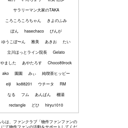
サラリーマン大家のTAKA
ころころころちゃん
きよのふみ
ぽん
hasechaco
ぴんが
ゆうこぼ〜ん
雅美
あきお
たい
立川ほっとライン院長
Gelato
やました
あやたろす
Choco89rock
ako
園園
みぃ
純喫茶ヒッピー
eiji
ko88201
ウチータ
RM
なる
フム
あんぱん
棚湯
rectangle
どひ
hiryu1010
ちらは、ファンクラブ「物件ファンファンの
」にて物件ファンの活動をサポートしてくだ