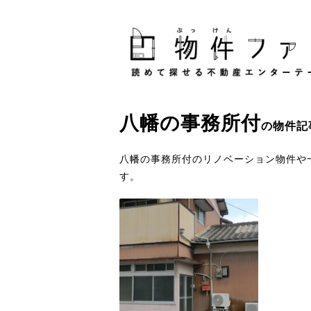
八幡
の
事務所付
の物件記
八幡の事務所付のリノベーション物件や
す。