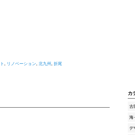
ト
,
リノベーション
,
北九州
,
折尾
カ
古
海
デ