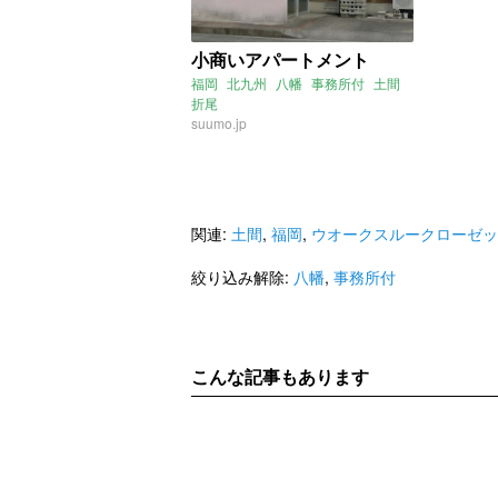
小商いアパートメント
福岡
北九州
八幡
事務所付
土間
折尾
suumo.jp
関連:
土間
,
福岡
,
ウオークスルークローゼッ
絞り込み解除:
八幡
,
事務所付
こんな記事もあります