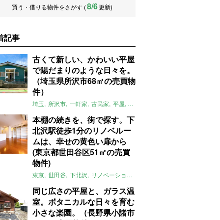
8/6
買う・借りる物件をさがす (
更新)
着記事
古くて新しい、かわいい平屋
で陽だまりのような日々を。
（埼玉県所沢市68㎡の売買物
件）
埼玉
所沢市
一軒家
古民家
平屋
庭
リノベーション
アメリカンハ
本棚の続きを、街で探す。下
北沢駅徒歩1分のリノベルー
ムは、幸せの黄色い扉から
(東京都世田谷区51㎡の売買
物件)
東京
世田谷
下北沢
リノベーション
1LDK
本棚
ライター：ほしり
同じ広さの平屋と、ガラス温
室。ボタニカルな日々を育む
小さな楽園。（長野県小諸市