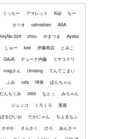
うっちー
アマレット
Koji
ちー
カツオ
odmishien
ASA
KeyNo.029
chou
やまつま
Ayaka
しゅー
kee
伊藤商店
とみこ
GAJA
デューク内藤
ミヤコドリ
magさん
Umising
てんてこまい
ふみ
oda
球体
ぽんちゃん
だんちぐみ
3t06
なとぅ
みちゃん
ジュンコ
くろくろ
更夜
ぽるぴいお
たかにゃん
ちぇるもふ
さやか
さんかく
ひろ
あんさー