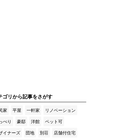
テゴリから記事をさがす
民家
平屋
一軒家
リノベーション
っぺり
豪邸
洋館
ペット可
ザイナーズ
団地
別荘
店舗付住宅