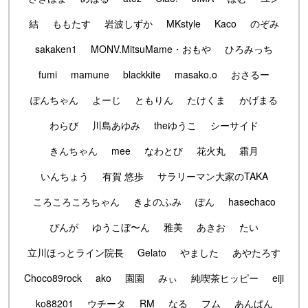
結
ももたす
岩波しずか
MKstyle
Kaco
のぞみ
sakaken1
MONV.MitsuMame・おもや
ひろみっち
fumi
mamune
blackkite
masako.o
おさるー
ぽんちゃん
よーじ
ともりん
たけくま
かげまる
わらび
川島あゆみ
theゆうこ
シーサイド
きんちゃん
mee
なわとび
花火丸
霜月
いんちょう
有賀 悠歩
サラリーマン大家のTAKA
ころころころちゃん
きよのふみ
ぽん
hasechaco
ぴんが
ゆうこぼ〜ん
雅美
あきお
たい
立川ほっとライン院長
Gelato
やました
あやたろす
Choco89rock
ako
園園
みぃ
純喫茶ヒッピー
eiji
ko88201
ウチータ
RM
なる
フム
あんぱん