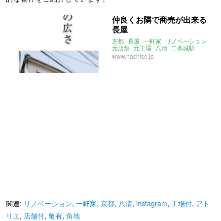
仲良くお隣で商売が出来る
長屋
京都
長屋
一軒家
リノベーション
元店舗
元工場
八清
二条城駅
角地
住居付
店舗付
工場付
www.hachise.jp
関連:
リノベーション
,
一軒家
,
京都
,
八清
,
instagram
,
工場付
,
アト
リエ
,
店舗付
,
亀有
,
角地