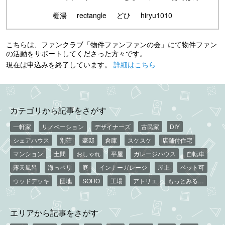
棚湯
rectangle
どひ
hiryu1010
こちらは、ファンクラブ「物件ファンファンの会」にて物件ファン
の活動をサポートしてくださった方々です。
現在は申込みを終了しています。
詳細はこちら
カテゴリから記事をさがす
一軒家
リノベーション
デザイナーズ
古民家
DIY
シェアハウス
別荘
豪邸
倉庫
スケスケ
店舗付住宅
マンション
土間
おしゃれ
平屋
ガレージハウス
自転車
露天風呂
海っペリ
庭
インナーガレージ
屋上
ペット可
ウッドデッキ
団地
SOHO
工場
アトリエ
もっとみる…
エリアから記事をさがす