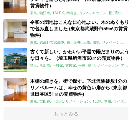
賃貸物件）
東京
狛江市
1SLDK
南向き
リノベ
キッチン
棚
広い
ガイ
令和の団地はこんなに心地よい。木のぬくもり
で包み直しました (東京都武蔵野市59㎡の賃貸
物件)
東京
武蔵野市武蔵境
東小金井
三鷹
団地
リノベーション
古くて新しい、かわいい平屋で陽だまりのよう
な日々を。（埼玉県所沢市68㎡の売買物件）
埼玉
所沢市
一軒家
古民家
平屋
庭
リノベーション
アメリカンハウス
本棚の続きを、街で探す。下北沢駅徒歩1分の
リノベルームは、幸せの黄色い扉から (東京都
世田谷区51㎡の売買物件)
東京
世田谷
下北沢
リノベーション
1LDK
本棚
ライター：ほしりょうこ
もっとみる