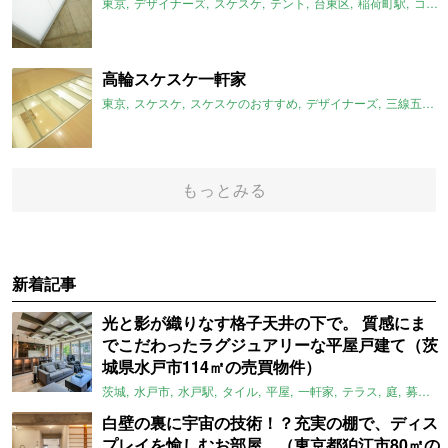
東京
デザイナーズ
スケスケ
テント
台東区
稲荷町駅
コンクリート
高輪スケスケ一軒家
東京
スケスケ
スケスケのおすすめ
デザイナーズ
三線五駅
もっとみる
新着記事
光と影が織りなす格子天井の下で。 質感にま
でこだわったラグジュアリーな平屋戸建て（茨
城県水戸市114㎡の売買物件）
茨城
水戸市
水戸駅
タイル
平屋
一軒家
テラス
庭
募集中
白壁の裏に宇宙の技術！？充実の棚で、ディス
プレイを愉しむお部屋。（東京都狛江市80㎡の