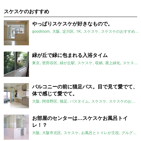
スケスケのおすすめ
やっぱりスケスケが好きなもので。
goodroom
大阪
淀川区
1K
スケスケ
スケスケのおすすめ
緑が丘で緑に包まれる入浴タイム
東京
世田谷区
緑が丘駅
スケスケ
収納
屋上緑化
スケスケのおすすめ
バルコニーの前に猫足バス。目で見て愛でて、
体で感じて愛でて。
大阪
阿倍野区
猫足
バスタイム
スケスケ
スケスケのおすすめ
お部屋のセンターは…スケスケお風呂トイ
レ！？
大阪
大阪市北区
スケスケ
お風呂とトイレが主役
グルグル系