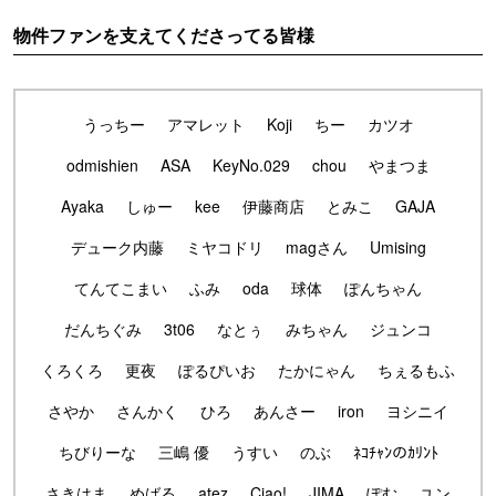
物件ファンを支えてくださってる皆様
うっちー
アマレット
Koji
ちー
カツオ
odmishien
ASA
KeyNo.029
chou
やまつま
Ayaka
しゅー
kee
伊藤商店
とみこ
GAJA
デューク内藤
ミヤコドリ
magさん
Umising
てんてこまい
ふみ
oda
球体
ぽんちゃん
だんちぐみ
3t06
なとぅ
みちゃん
ジュンコ
くろくろ
更夜
ぽるぴいお
たかにゃん
ちぇるもふ
さやか
さんかく
ひろ
あんさー
iron
ヨシニイ
ちびりーな
三嶋 優
うすい
のぶ
ﾈｺﾁｬﾝのｶﾘﾝﾄ
さきはま
めばる
atez
Ciao!
JIMA
ぽむ
ユン