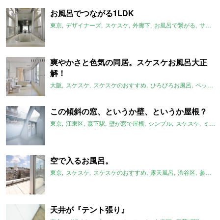
お風呂でつながる1LDK
東京
デザイナーズ
スケスケ
外廊下
お風呂で繋がる
サンルーム
爽やかさと色気の同居。スケスケお風呂大正
解！
大阪
スケスケ
スケスケのおすすめ
ひろびろお風呂
ペット可
この傾斜の窓、というか壁、というか屋根？
東京
江東区
森下駅
壁が窓で屋根
シンプル
スケスケ
ミニマム
空で入るお風呂。
東京
スケスケ
スケスケのおすすめ
露天風呂
渋谷区
参宮橋駅
天井が『テント張り』